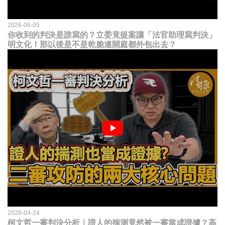
2026-06-05
你收到的判決是誰寫的？立委竟提案讓「法官助理寫判決」
明文化！那以後是不是乾脆連開庭都外包出去？
2026-04-24
柯文哲一審判決分析｜證人的揣測竟然被一審當成證據？高