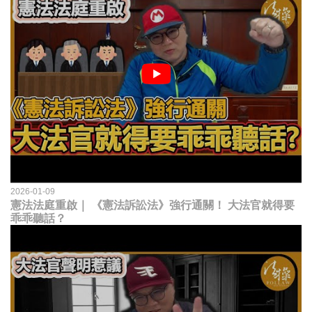
2026-01-09
憲法法庭重啟｜ 《憲法訴訟法》強行通關！ 大法官就得要
乖乖聽話？