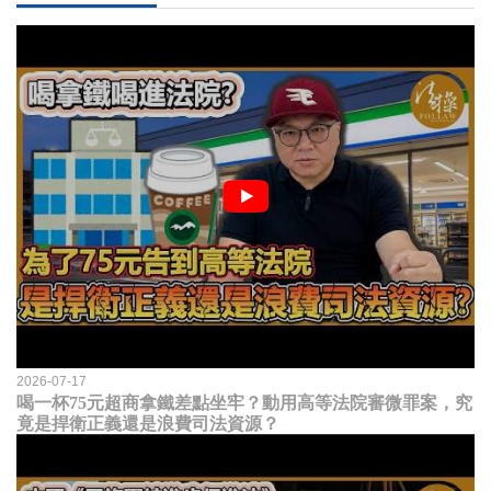
2026-07-17
喝一杯75元超商拿鐵差點坐牢？動用高等法院審微罪案，究
竟是捍衛正義還是浪費司法資源？