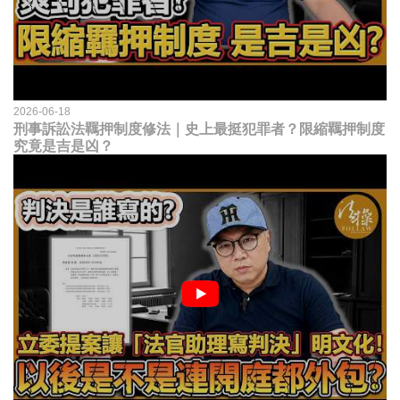
2026-06-18
刑事訴訟法羈押制度修法｜史上最挺犯罪者？限縮羈押制度
究竟是吉是凶？