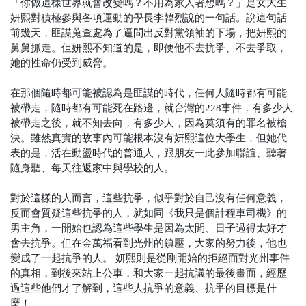
「你做這樣世界就會改變嗎？不用為家人著想嗎？」是女大生
妍熙對積極參與各項運動的學長李韓烈說的一句話。說這句話
前幾天，匪諜蒐查處為了逼問出反對黨領袖的下場，把妍熙的
舅舅抓走。但妍熙不知道的是，即便他不去抗爭、不去爭取，
她的性命仍受到威脅。
在那個隨時都可能被認為是匪諜的時代，任何人隨時都有可能
被帶走，隨時都有可能死在路邊，就台灣的228事件，有多少人
被帶走之後，就不知去向，有多少人，因為莫須有的罪名被槍
決。雖然真實的故事內可能根本沒有妍熙這位大學生，但她代
表的是，活在動盪時代的普通人，跟朋友一此參加聯誼、聽著
隨身聽、每天往返家中與學校的人。
對於這樣的人而言，這些抗爭，似乎對於自己沒有任何意義，
反而會質疑這些抗爭的人，就如同《我只是個計程車司機》的
男主角，一開始也認為這些學生是因為太閒、日子過得太好才
會去抗爭。但在金萬福看到光州的鎮壓，大家的努力後，他也
變成了一起抗爭的人。
妍熙則是從剛開始的拒絕面對光州事件
的真相，到後來站上公車，和大家一起抗議的最後畫面，經歷
過這些他們才了解到，這些人抗爭的意義、抗爭的目標是什
麼！