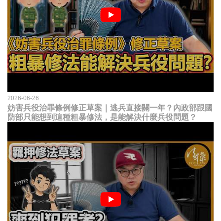
2026-06-26
妨害兵役治罪條例修正草案｜逃兵直接關一年？內政部跟國
防部只能想到這種粗暴修法，是能解決什麼兵役問題？