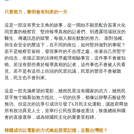
只要努力，黎明會有到來的一天
這是一部沒有男女主角的故事，從一開始不願意配合簽署火化
同意書的檢察官、堅持報導真相的記者們、到透露現場狀況的
醫生、傳遞訊息的獄警，每個人都在默默的努力。
面對強權、
與生命安全的壓迫下，在不同的崗位，如何堅持做對的事呢？
若不是檢察官崔桓，發現事件的不合理之處，依著自己所堅守
的信念，依循正當的法律程序處理相驗事宜，這件事不會被知
曉。若沒有那些勇於報導真相的記者，這件事也不會被人民看
見。若不是有這些上街頭的民眾抗議，民眾的聲音不會被聽
見，民主也不會到來。
這是一部充滿希望的電影，雖然民眾沒有國家的武力，雖然民
眾手無寸鐵看似無力抵抗，一切的抗爭，都像以卵擊石般徒勞
無功。但這次的抗爭引成功引發了6月民主化運動，讓政府釋放
所有政治異見人士，並舉行公民投票修改憲法，恢復總統和國
會的直接選舉，成為韓國民主化的重要里程碑。
韓國成功以電影的方式喚起群眾記憶，反觀台灣呢？