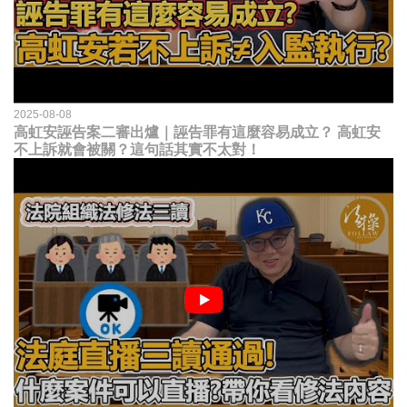
2025-08-08
高虹安誣告案二審出爐｜誣告罪有這麼容易成立？ 高虹安
不上訴就會被關？這句話其實不太對！