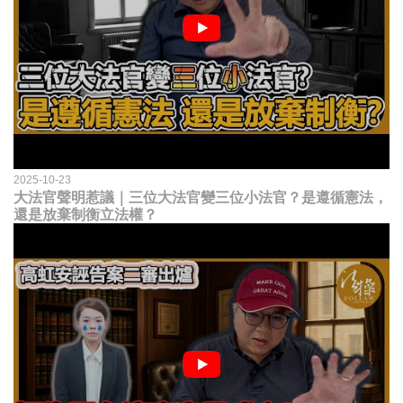
2025-10-23
大法官聲明惹議｜三位大法官變三位小法官？是遵循憲法，
還是放棄制衡立法權？