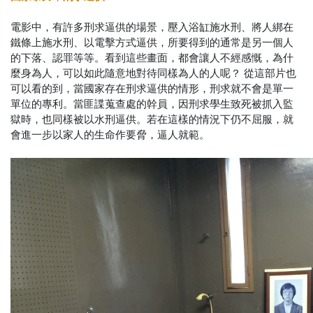
電影中，有許多刑求逼供的場景，壓入浴缸施水刑、將人綁在
鐵條上施水刑、以電擊方式逼供，所要得到的通常是另一個人
的下落、認罪等等。看到這些畫面，都會讓人不經感慨，為什
麼身為人，可以如此隨意地對待同樣為人的人呢？
從這部片也
可以看的到，當國家存在刑求逼供的情形，刑求就不會是單一
單位的專利。當匪諜蒐查處的幹員，因刑求學生致死被抓入監
獄時，也同樣被以水刑逼供。若在這樣的情況下仍不屈服，就
會進一步以家人的生命作要脅，逼人就範。