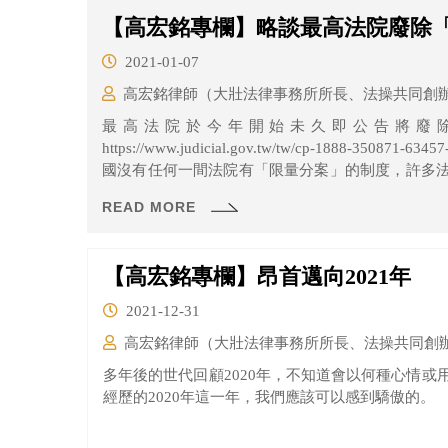
【高宏銘專欄】略談最高法院廢除
2021-01-07
高宏銘律師（大壯法律事務所所長、法操共同創
最高法院於今年開始未久即公告將廢
https://www.judicial.gov.tw/tw/cp-1888-3
國沒有任何一間法院有「限量分案」的制度，許多
到的案件，基於法官職位的公平性，最高法院法官
READ MORE
法院於本採取「限量分案」，讓許多案件都只是在
1年以上才進行分案，在等最高法院審理後，又可
的訴訟請求，這對人民訴訟權益實在傷害甚深。
【高宏銘專欄】昂首邁向2021年
2021-12-31
高宏銘律師（大壯法律事務所所長、法操共同創
多年後的世代回顧2020年，不知道會以何種心情
經歷的2020年這一年，我們應該可以感到驕傲的。