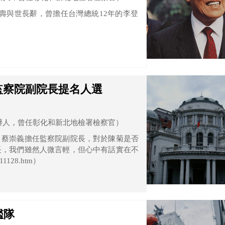
歲高壽與世長辭，曾擔任台灣總統12年的李登
監察院副院長提名人選
辦人，曾任彰化和新北地檢署檢察官）
，蔡崇義擔任監察院副院長，對於陳菊是否
長，我們雖然人微言輕，但心中有話實在不
711128.htm）
艦隊