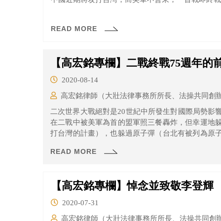
READ MORE
【高宏銘專欄】二戰終戰75週年的
2020-08-14
高宏銘律師（大壯法律事務所所長、法操共同創
二次世界大戰絕對是20世紀中所發生對國際局勢影
在二戰中被美軍為首的盟軍照三餐轟炸，但幸運地
打台灣的計畫），也躲過原子彈（台北有被列為原
後，依盟軍司令部命令由中華民國軍隊實施軍事佔
READ MORE
充滿了難以言表的矛盾感。
【高宏銘專欄】悼念並致敬李登輝
2020-07-31
高宏銘律師（大壯法律事務所所長、法操共同創