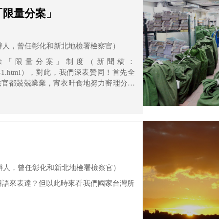
「限量分案」
辦人，曾任彰化和新北地檢署檢察官）
除「限量分案」制度（新聞稿：
50871-63457-1.html），對此，我們深表贊同！首先全
法官都兢兢業業，宵衣旰食地努力審理分派
本就無理由可以「限量分案」。其次，最高
最高法院等待分案，等待時間甚至可能超過
能要多花很多時間，法院無法即時回應人民
辦人，曾任彰化和新北地檢署檢察官）
或用語來表達？但以此時來看我們國家台灣所