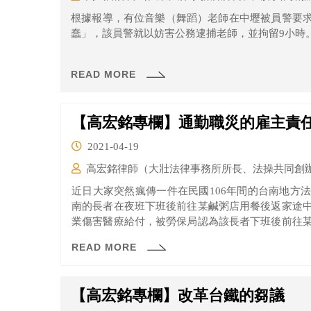
根據報導，有位音樂（舞蹈）老師在中壢被員警要
蠢」，該員警就以妨害公務逮捕老師，並拘留9小時
READ MORE
【高宏銘專欄】通勤職災的雇主責
2021-04-19
高宏銘律師（大壯法律事務所所長、法操共同創
近日大家突然瘋傳一件在民國106年間的台南地方
南的長者在夜班下班後前往某鹹粥店用餐後返家途
業傷害醫療給付，被勞保局認為該長者下班後前往
常居住處所之應經途徑，不屬於職業災害，所以不
READ MORE
在本件中，法官認為下班後去吃碗鹹粥是該長者日
為，所以仍屬在合理通勤時間發生事故，因此屬於職
【高宏銘專欄】改革台鐵的芻議