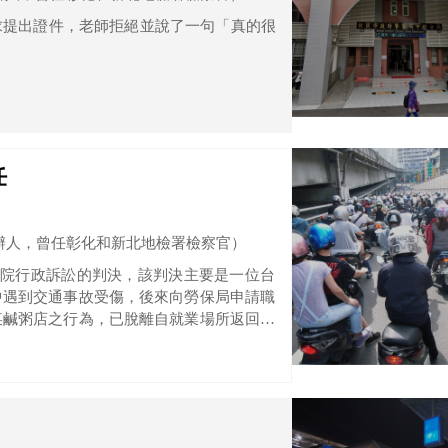
求提出證件，老師拒絕並說了一句「真的很
。
任
辦人，曾任彰化和新北地檢署檢察官）
法院行政訴訟的判決，該判決主要是一位台
中遇到交通事故受傷，後來向勞保局申請職
某鹹粥店之行為，已脫離自就業場所返回日
予給付。因此該長者後來向法院提起訴訟，
常習性，所以是日常生活所必需的之私人行
業災害，勞保局應該要給付。