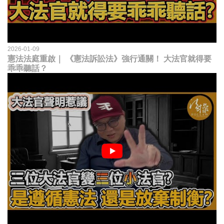
2026-01-09
憲法法庭重啟｜ 《憲法訴訟法》強行通關！ 大法官就得要
乖乖聽話？