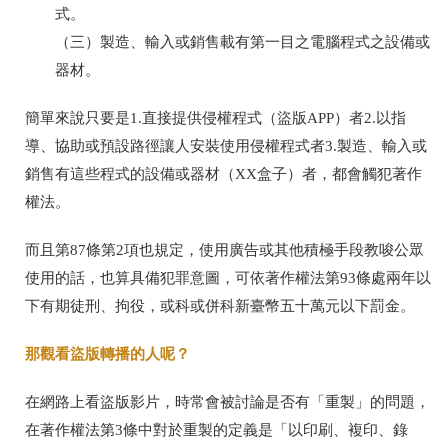
式。
（三）製造、輸入或銷售載有第一目之電腦程式之設備或
器材。
簡單來說只要是
1.
直接提供侵權程式（盜版
APP
）者
2.
以指
導、協助或預設路徑讓人安裝使用侵權程式者
3.
製造、輸入或
銷售有這些程式的設備或器材（
XX
盒子）者，都會觸犯著作
權法。
而且第
87
條第
2
項也規定，使用廣告或其他積極手段教唆公眾
使用的話，也算具備犯罪意圖，可依著作權法第
93
條處兩年以
下有期徒刑
、拘役，或科或併科新臺幣五十萬元以下罰金
。
那觀看盜版轉播的人呢？
在網路上看盜版影片，時常會被討論是否有「重製」的問題，
在著作權法第
3
條中對於重製的定義是「以印刷、複印、錄