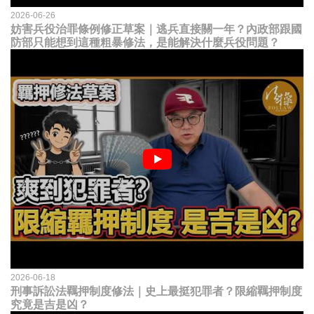
2026-06-26
妨害兵役治罪條例修正草案｜逃兵直接關一年？內政部跟國
防部只能想到這種粗暴修法，是能解決什麼兵役問題？
2026-06-18
刑事訴訟法羈押制度修法｜史上最挺犯罪者？限縮羈押制度
究竟是吉是凶？