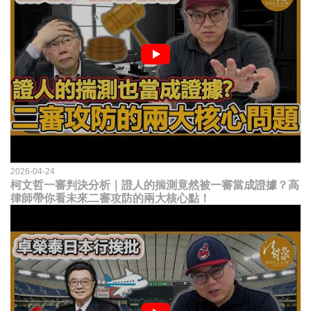
2026-04-24
柯文哲一審判決分析｜證人的揣測竟然被一審當成證據？高
律師帶你看未來二審攻防的兩大核心點！