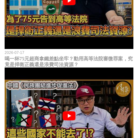
2026-07-17
喝一杯75元超商拿鐵差點坐牢？動用高等法院審微罪案，究
竟是捍衛正義還是浪費司法資源？