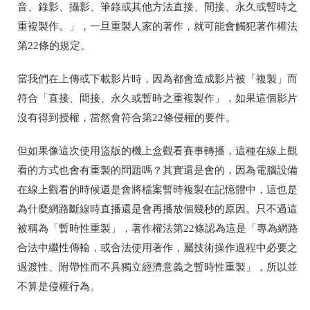
音、錄影、攝影、筆錄或其他方法直接、間接、永久或暫時之
重複製作。」，一旦重製人家的著作，就可能會觸犯著作權法
第
22
條的規定。
當我們在上傳或下載影片時，因為都會造成影片被「複製」而
符合「直接、間接、永久或暫時之重複製作」，如果這個影片
沒有得到授權，當然會符合第
22
條侵權的要件。
但如果像這次使用盜版的機上盒觀看賽事轉播，這種在線上觀
看的方式也會有重製的問題嗎？其實還是會的，因為電腦設備
在線上觀看的時候還是會將檔案暫時複製在記憶體中，這也是
為什麼網路斷線時直播還是會再播放個幾秒的原因。只不過這
被稱為「暫時性重製」，著作權法第
22
條認為這是「專為網路
合法中繼性傳輸，或合法使用著作，屬技術操作過程中必要之
過渡性、附帶性而不具獨立經濟意義之暫時性重製」，所以並
不算是侵權行為。