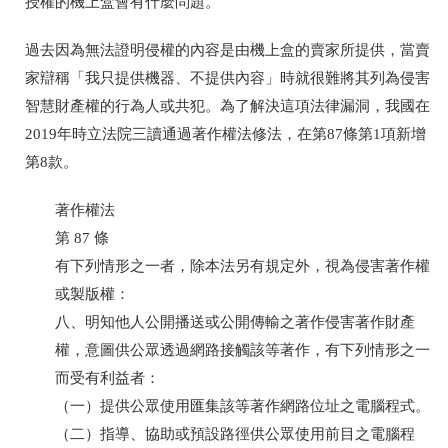
授權的機上盒會有什麼問題。
過去因為無法證明侵權的內容是由機上盒的賣家所提供，當賣
家辯稱「我只提供機器、不提供內容」時就很難將其列為侵害
智慧財產權的行為人或共犯。為了解決這項法律漏洞，我國在
2019
年時立法院三讀通過著作權法修法，在第
87
條第
1
項新增
第
8
款。
著作權法
第
87
條
有下列情形之一者，除本法另有規定外，視為侵害著作權
或製版權：
八、明知他人公開播送或公開傳輸之著作侵害著作財產
權，意圖供公眾透過網路接觸該等著作，有下列情形之一
而受有利益者：
（一）提供公眾使用匯集該等著作網路位址之電腦程式。
（二）指導、協助或預設路徑供公眾使用前目之電腦程