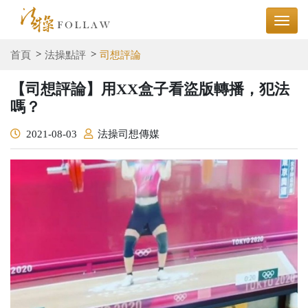
首頁
法操點評
司想評論
【司想評論】用XX盒子看盜版轉播，犯法
嗎？
2021-08-03
法操司想傳媒