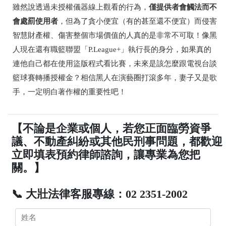
僅提供者會觸法而不
雖然說透過未授權儀器線上觀看的行為，
會處罰使用者
，但為了貪小便宜（有的甚至還不便宜）而侵害
智慧財產權、傷害整個市場價值的人真的是非常不可取！像黑
人現在還有職籃聯盟「
P.League+
」執行長的身分，如果真的
連他自己都在使用盜版程式看比賽，未來是該怎麼
跟電視台談
籃球賽轉播授權金？相信黑人在演藝圈打滾多年，妻子又是歌
手，一定明白著作權的重要性吧！
【不論是企業或個人，若您正面臨勞資爭
議、不動產糾紛或其他民刑事問題，都歡迎
立即填表預約律師諮詢，讓專業為您把
關。】
📞 大壯法律客服專線：02 2351-2002