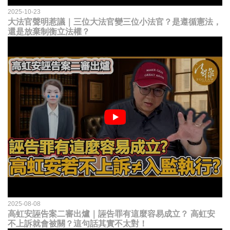
2025-10-23
大法官聲明惹議｜三位大法官變三位小法官？是遵循憲法，
還是放棄制衡立法權？
2025-08-08
高虹安誣告案二審出爐｜誣告罪有這麼容易成立？ 高虹安
不上訴就會被關？這句話其實不太對！