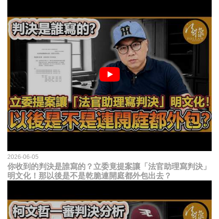
2026-06-05
你收到的判決是誰寫的？立委竟提案讓「法官助理寫判決」
明文化！那以後是不是乾脆連開庭都外包出去？