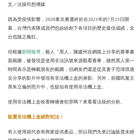
文／法操司想傳媒
因為受疫情影響，
2020
東京奧運終於在
2021
年的
7
月
23
日開
幕，台灣代表隊成員們也紛紛創下各項目的歷史最佳成績，全
台也隨之瘋狂。
但根據
新聞報導
，藝人「黑人」陳建州在網路上分享的賽事畫
面截圖，被發現是使用非法訊號來源觀看賽事，雖然黑人第一
時間表示是轉載朋友的截圖，但網友們還是從其妻子范瑋琪過
去分享的影片中發現有非法機上盒的身影。另外，前國民黨主
席朱立倫的照片中，也疑似有使用非法機上盒。
使用非法機上盒收看轉播會犯罪嗎？來看看法操的分析。
販賣非法機上盒絕對犯法！
有人使用就代表有商家提供產品，所以我們先來討論販賣未經