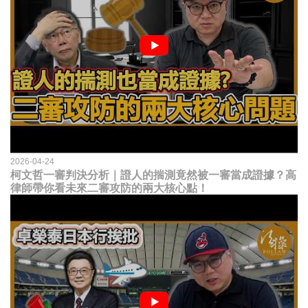
2026-04-24
柯文哲一審判決分析｜證人的揣測竟然被一審當成證據？高
律師帶你看未來二審攻防的兩大核心點！