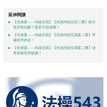
延伸閱讀
【浩鼎案——內線交易】【浩鼎內線交易二審】檢方
是仍有誤解？還是不想搞懂？
【浩鼎案——內線交易】【浩鼎內線交易案二審】準
備程序終結！
【浩鼎案——內線交易】【浩鼎內線交易案二審】偵
查筆錄有所缺漏？