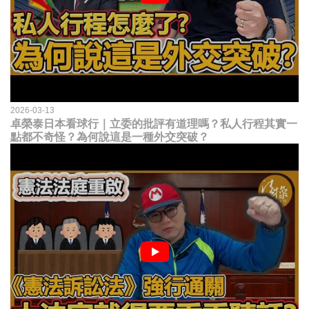
2026-03-13
卓榮泰日本看球行｜立委的批評有道理嗎？私人行程其實一
點都不奇怪？為何說這是一種外交突破？