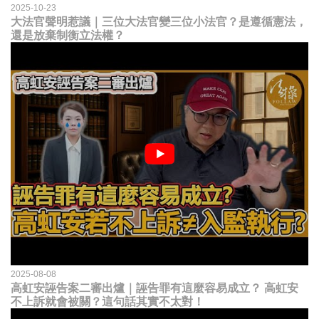
2025-10-23
大法官聲明惹議｜三位大法官變三位小法官？是遵循憲法，
還是放棄制衡立法權？
2025-08-08
高虹安誣告案二審出爐｜誣告罪有這麼容易成立？ 高虹安
不上訴就會被關？這句話其實不太對！