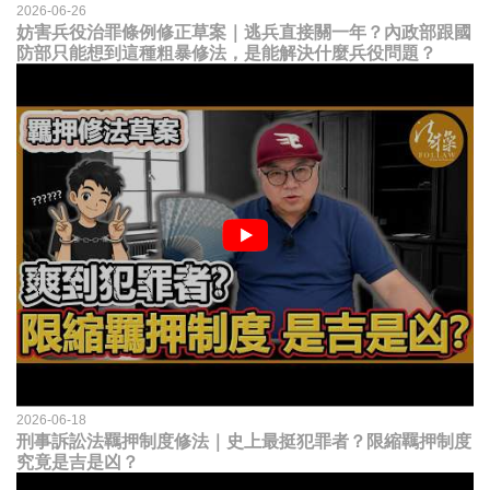
2026-06-26
妨害兵役治罪條例修正草案｜逃兵直接關一年？內政部跟國
防部只能想到這種粗暴修法，是能解決什麼兵役問題？
2026-06-18
刑事訴訟法羈押制度修法｜史上最挺犯罪者？限縮羈押制度
究竟是吉是凶？