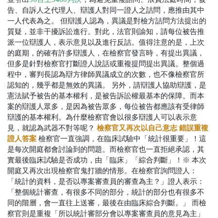
告、自訴人之代理人、辯護人對同一證人之詰問，應推由其中
一人代表為之。
但辯護人認為，異議是對檢方詰問方法提出的
質疑，並非干擾訴訟進行。對此，法官則諭知，請每位被告推
派一位辯護人，表示意見以及進行反詰。值得注意的是，上次
的庭期，的確有許多辯護人，在檢察官發言時，有提出異議，
但多是針對檢察官打斷證人說話或重複提問提出異議。整個過
程中，審判長認為辯方律師異議成立的次數，也不像檢察官所
認知的，幾乎都是無效的異議。
另外，請辯護人協助辯護，是
憲法賦予被告的基本權利，是被告訴訟權最基本的保障。而本
案的辯護人眾多，是因為被告眾多，每位被告都應該有受律師
辯護的基本權利。為什麼檢察官會以很多辯護人可以表示意
檢察官又再次以自己意志 錯誤重複
見，就認為武器不對等呢？
證人答案
檢察官一直強調，在臨床試驗中「統計很重要」！這
是每次開庭都會討論到的問題。而檢察官也一直拒絕承認，其
實最後臨床試驗是否成功，由「臨床」「綜合判斷」！
※
本次
開庭又再次出現檢察官鬼打牆的情形。在檢察官詢問證人：
「統計的資料，是否以專案審查員的審查為主？」證人表示：
「整個統計審查，有很多不同的部分，統計的部分也有很多不
同的階層，會一直往上送審，最後在由臨床綜合判斷。」
而檢
察官則是重複「所以統計審部分會以專案審查員的意見為主」