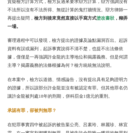
質疑檢方計算方式，檢方反過來要求辯方計算，辯方強調沒有
不法所以沒有不法所得、無從計算的鬼打牆情況。辯方律師一
檢方到後來竟然直接以手寫方式
塗改書狀
，糊弄
再提出疑問，
一場。
審理過程中可以發現，
檢方提出的證據及論點漏洞百出。起訴
資料有誤或漏列，起訴事實說得不清不楚，也提不出法條依
據，僅僅是一再強調許金龍的主導地位和揭露義務。但是何謂
主導？揭露義務的法條根據為何？檢方統統無法說明。
在本案中，檢方以道德、情感論告，沒有提出具有足夠證明力
的證據，
所以該部分許金龍並沒有被認定有罪。但其他罪名仍
讓
許金龍被判處18年的刑期，併科罰金1億元的重刑。
承認有罪，
卻被判無罪？
在犯罪事實四中被起訴的被告葉公亮、呂素玲、林麗珍、林宜
霖，在一審宣判都獲判無罪。是被告許金龍唯一獲得的無罪判