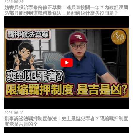
2026-06-26
妨害兵役治罪條例修正草案｜逃兵直接關一年？內政部跟國
防部只能想到這種粗暴修法，是能解決什麼兵役問題？
2026-06-18
刑事訴訟法羈押制度修法｜史上最挺犯罪者？限縮羈押制度
究竟是吉是凶？