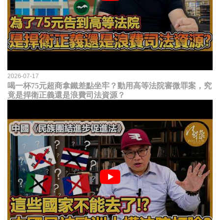
2026-07-17
喝一杯75元超商拿鐵差點坐牢？動用高等法院審微罪案，究
竟是捍衛正義還是浪費司法資源？