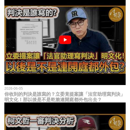
2026-06-05
你收到的判決是誰寫的？立委竟提案讓「法官助理寫判決」
明文化！那以後是不是乾脆連開庭都外包出去？