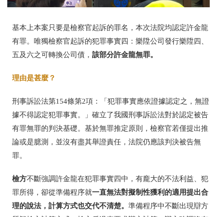
基本上本案只要是檢察官起訴的罪名，本次法院均認定許金龍
有罪。唯獨檢察官起訴的犯罪事實四：樂陞公司發行樂陞四、
該部分許金龍無罪。
五及六之可轉換公司債，
理由是甚麼？
刑事訴訟法第154條第2項：「犯罪事實應依證據認定之，無證
據不得認定犯罪事實。」確立了我國刑事訴訟法對於認定被告
有罪無罪的判決基礎。基於無罪推定原則，檢察官若僅提出推
論或是臆測，並沒有盡其舉證責任，法院仍應該判決被告無
罪。
檢方
不斷強調許金龍在犯罪事實四中，有龐大的不法利益、犯
一直無法對擬制性獲利的適用提出合
罪所得，卻從準備程序就
理的說法，計算方式也交代不清楚。
準備程序中不斷出現辯方