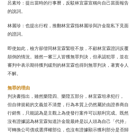
呂素玲：提出當時的行事曆，反駁林宜霖宣稱向自己當面報告
的說詞。
林麗珍：也提出行程，推翻林宜霖指林麗珍與許金龍私下見面
的證詞。
即使如此，檢方卻偕同林宜霖緊咬不放，不顧林宜霖證詞反覆
顛倒的情況。雖然一審三人皆獲無罪判決，但承認犯罪，並在
審判中表示期待獲判緩刑的林宜霖也得到無罪判決，著實令人
不解。
無罪的理由
判決書指出，雖然樂陞四、樂陞五部分，林宜霖坦承犯行，
但自律規範的文義並不清楚，行為本質上仍然屬於由證券商自
行銷售，只能認為是主觀上為使發行案件可以順利完成。既然
沒有證據認為林宜霖知道許金龍最終是以人頭為自己「代持」
可轉換公司債或選擇權部位，也沒有證據顯示獲利部分是否歸