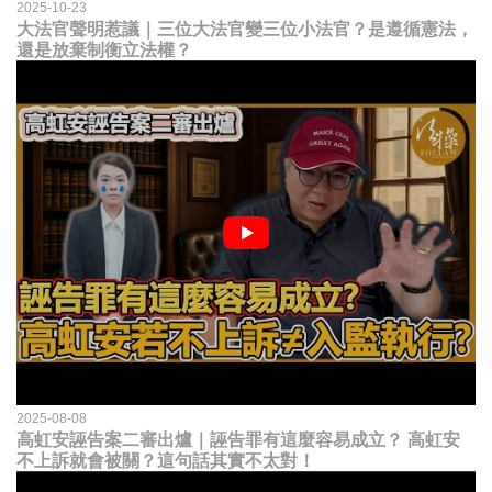
2025-10-23
大法官聲明惹議｜三位大法官變三位小法官？是遵循憲法，
還是放棄制衡立法權？
2025-08-08
高虹安誣告案二審出爐｜誣告罪有這麼容易成立？ 高虹安
不上訴就會被關？這句話其實不太對！