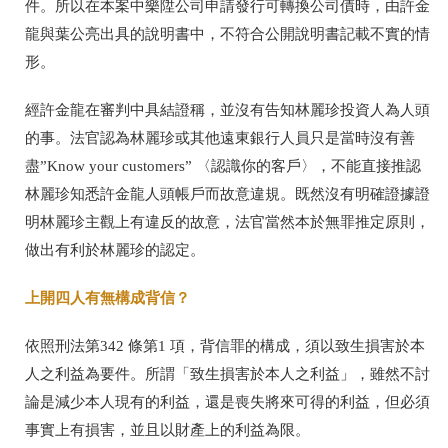
件。所以在本案中樂陞公司申請發行可轉換公司債時，由許金
龍與葉公亮出具的說明書中，不符合公開說明書記載不實的情
形。
經許金龍在審判中具結證稱，並沒有告知林麗珍投資人為人頭
的事。法官認為林麗珍或其他遠東銀行人員只是當時沒有善
盡”Know your customers” 〈認識你的客戶〉，不能直接推認
林麗珍知悉許金龍人頭帳戶而故意違規。既然沒有明確證據證
明林麗珍主觀上有違反的故意，法官當然本於無罪推定原則，
做出有利於林麗珍的認定。
上開四人有無構成背信？
依照刑法第342 條第1 項，背信罪的構成，須以致生損害於本
人之利益為要件。所謂「致生損害於本人之利益」，雖然不討
論是減少本人現有的利益，還是喪失將來可得的利益，但必須
事實上有損害，並且以財產上的利益為限。