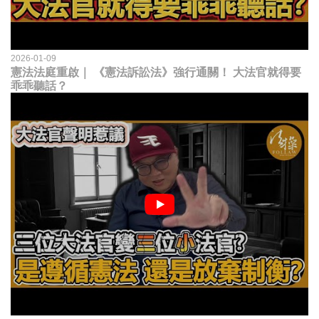
2026-01-09
憲法法庭重啟｜ 《憲法訴訟法》強行通關！ 大法官就得要
乖乖聽話？