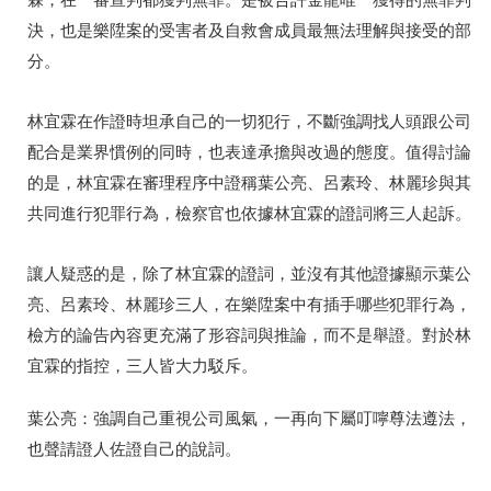
決，也是樂陞案的受害者及自救會成員最無法理解與接受的部
分。
林宜霖在作證時坦承自己的一切犯行，不斷強調找人頭跟公司
配合是業界慣例的同時，也表達承擔與改過的態度。值得討論
的是，林宜霖在審理程序中證稱葉公亮、呂素玲、林麗珍與其
共同進行犯罪行為，檢察官也依據林宜霖的證詞將三人起訴。
讓人疑惑的是，除了林宜霖的證詞，並沒有其他證據顯示葉公
亮、呂素玲、林麗珍三人，在樂陞案中有插手哪些犯罪行為，
檢方的論告內容更充滿了形容詞與推論，而不是舉證。對於林
宜霖的指控，三人皆大力駁斥。
葉公亮：強調自己重視公司風氣，一再向下屬叮嚀尊法遵法，
也聲請證人佐證自己的說詞。