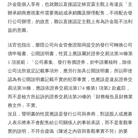
許金龍個人享有，也就難以直接認定林宜霖主觀上有違反「主
辦承銷商應視案件需要籌組成承銷團及辦理配售，不得配合發
行公司辦理」的故意，難以直接認定主觀上有為許金龍不法利
益的意圖。
法官也指出，樂陞公司向金管會證期局提交的發行可轉換公司
債申報書、公開說明書，性質上應該屬於證券交易法第30條第
1 項規範：「公司募集、發行有價證券，於申請審核時，除依
公司法所規定記載事項外，應另行加具公開說明書」所以即使
認為有公開說明書記載不實的犯罪事實，也應該是違反證券交
易法第30條，應該依證券交易法第174 條第1 項第2 款處罰，
而不是檢方所起訴的證券交易法第20條的「財務報告及財務業
務文件」不實。
況且，聲明書的性質應該是發行公司與券商，對認股人或應募
人表示將來不會配售給公司關係人的事前承諾，而不是客觀事
實的說明，不符合虛偽（陳述之內容與客觀事實不符）的要