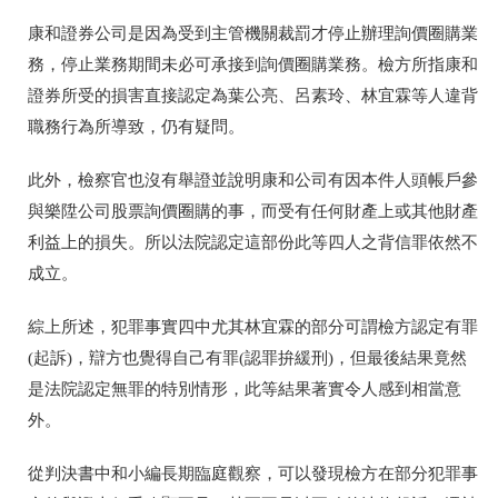
康和證券公司是因為受到主管機關裁罰才停止辦理詢價圈購業
務，停止業務期間未必可承接到詢價圈購業務。檢方所指康和
證券所受的損害直接認定為葉公亮、呂素玲、林宜霖等人違背
職務行為所導致，仍有疑問。
此外，檢察官也沒有舉證並說明康和公司有因本件人頭帳戶參
與樂陞公司股票詢價圈購的事，而受有任何財產上或其他財產
利益上的損失。
所以法院認定這部份此等四人之背信罪依然不
成立
。
綜上所述，犯罪事實四中尤其林宜霖的部分可謂檢方認定有罪
(起訴)，辯方也覺得自己有罪(認罪拚緩刑)，但最後結果竟然
是法院認定無罪的特別情形，此等結果著實令人感到相當意
外。
從判決書中和小編長期臨庭觀察，可以發現檢方在部分犯罪事