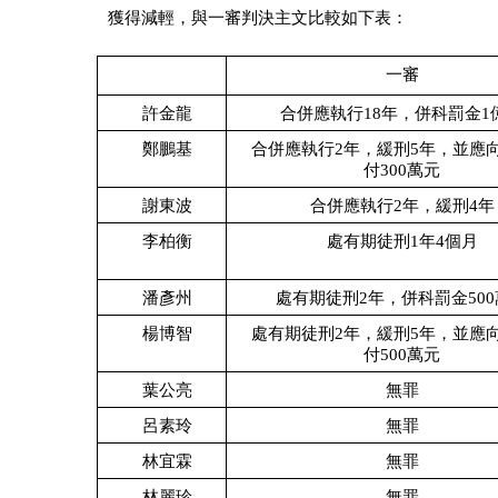
獲得減輕，與一審判決主文比較如下表：
一審
許金龍
合併應執行18年，併科罰金1
鄭鵬基
合併應執行2年，緩刑5年，並應
付300萬元
謝東波
合併應執行2年，緩刑4年
李柏衡
處有期徒刑1年4個月
潘彥州
處有期徒刑2年，併科罰金50
楊博智
處有期徒刑2年，緩刑5年，並應
付500萬元
葉公亮
無罪
呂素玲
無罪
林宜霖
無罪
林麗珍
無罪