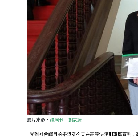
照片來源：
鏡周刊 劉志原
受到社會矚目的樂陞案今天在高等法院刑事庭宣判，