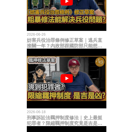
2026-06-26
妨害兵役治罪條例修正草案｜逃兵直
接關一年？內政部跟國防部只能想到
這種粗暴修法，是能解決什麼兵役問
題？
2026-06-18
刑事訴訟法羈押制度修法｜史上最挺
犯罪者？限縮羈押制度究竟是吉是
凶？