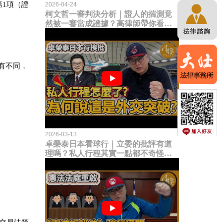
1項（證
2026-04-24
柯文哲一審判決分析｜證人的揣測竟
然被一審當成證據？高律師帶你看未
來二審攻防的兩大核心點！
有不同，
2026-03-13
卓榮泰日本看球行｜立委的批評有道
理嗎？私人行程其實一點都不奇怪？
為何說這是一種外交突破？