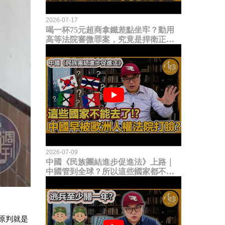
2026-07-17
喝一杯75元超商拿鐵差點坐牢？動用
高等法院審微罪案，究竟是捍衛正義
還是浪費司法資源？
2026-07-09
中國《民族團結進步促進法》上路｜
中國管到全球？所以這些國家都不能
去了？中國早就被歐洲人權法院打
臉？
原判就是