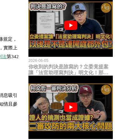
6條規定，
，實際上
刑法
第342
2026-06-05
你收到的判決是誰寫的？立委竟提案
讓「法官助理寫判決」明文化！那以
後是不是乾脆連開庭都外包出去？
消息吸引
知情且參