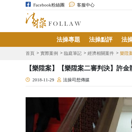
Facebook粉絲團
客服中心
法操專題
法操點評
法
首頁
實際案例
臨庭筆記
經濟相關案件
樂陞
【樂陞案】【樂陞案二審判決】許金龍
2018-11-29
法操司想傳媒