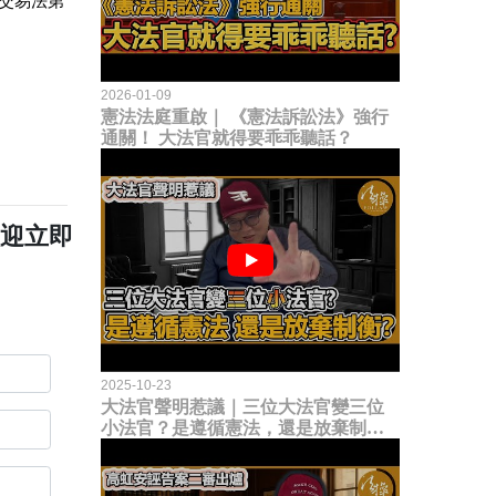
交易法第
2026-01-09
憲法法庭重啟｜ 《憲法訴訟法》強行
通關！ 大法官就得要乖乖聽話？
歡迎立即
2025-10-23
大法官聲明惹議｜三位大法官變三位
小法官？是遵循憲法，還是放棄制衡
立法權？