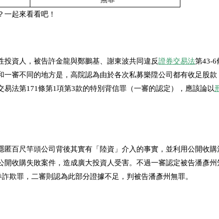
？一起來看看吧！
性投資人，被告許金龍與鄭鵬基、謝東波共同違反
證券交易法
第43-
和一審不同的地方是，高院認為由於各次私募樂陞公司都有收足股款
易法第171條第1項第3款的特別背信罪（一審的認定），應該論以
隱匿百尺竿頭公司背後其實有「陸資」介入的事實，並利用公開收購
公開收購失敗案件，造成廣大投資人受害。不過一審認定被告潘彥州
證券詐欺罪，二審則認為此部分證據不足，判被告潘彥州無罪。