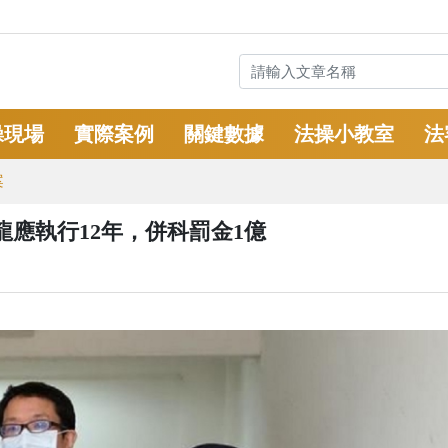
操現場
實際案例
關鍵數據
法操小教室
法
案
應執行12年，併科罰金1億