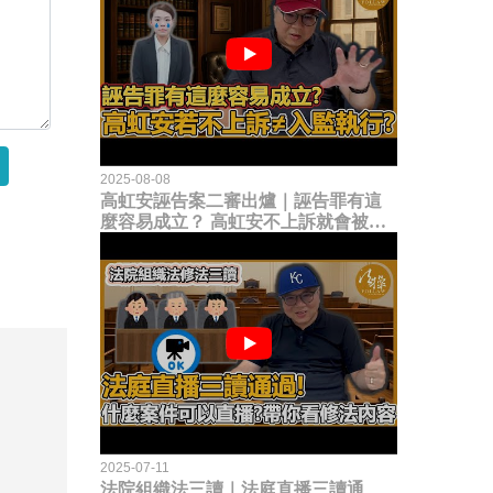
2025-08-08
高虹安誣告案二審出爐｜誣告罪有這
麼容易成立？ 高虹安不上訴就會被
關？這句話其實不太對！
2025-07-11
法院組織法三讀｜法庭直播三讀通