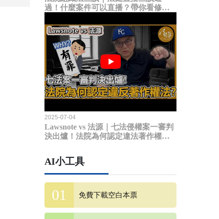
過！什麼案件可以直播？帶你看修法
內容
2025-07-04
Lawsnote vs 法源｜七法侵權案一審判
決出爐！法院為何認定違法著作權
法？
AI小工具
免費下載空白本票