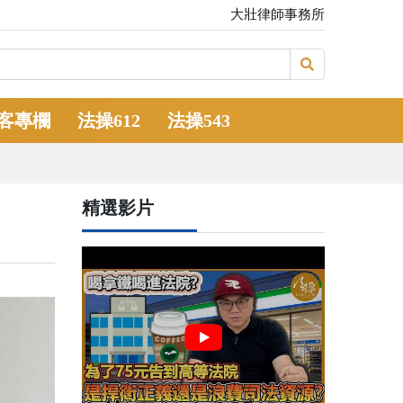
大壯律師事務所
客專欄
法操612
法操543
精選影片