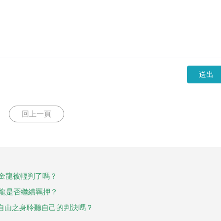
送出
回上一頁
許金龍被輕判了嗎？
金龍是否繼續羈押？
自由之身聆聽自己的判決嗎？