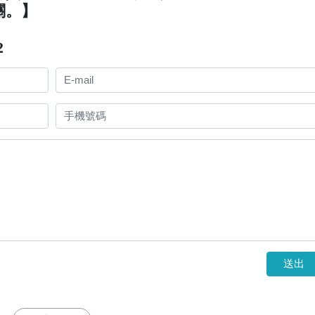
關。】
2
送出