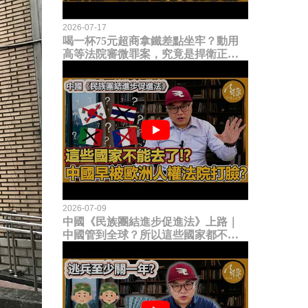
2026-07-17
喝一杯75元超商拿鐵差點坐牢？動用
高等法院審微罪案，究竟是捍衛正義
還是浪費司法資源？
2026-07-09
中國《民族團結進步促進法》上路｜
中國管到全球？所以這些國家都不能
去了？中國早就被歐洲人權法院打
臉？