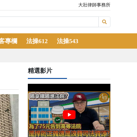
大壯律師事務所
客專欄
法操612
法操543
精選影片