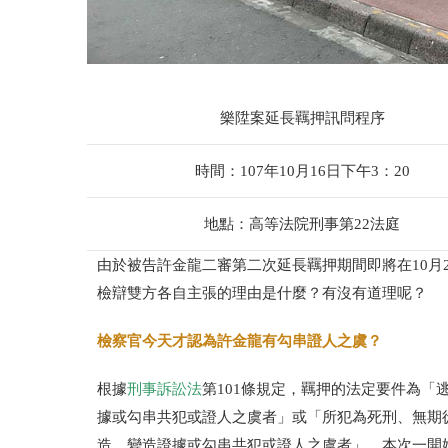
樂陞案延長羈押訊問程序
時間：
107年10月16日下午3：20
地點：高等法院刑事第22法庭
由於被告許金龍二審第二次延長羈押期間即將在10月
檢辯雙方各自主張的理由是什麼？有沒有道理呢？
檢察官今天才認為許金龍有勾串證人之虞？
根據
刑事訴訟法
第101條規定，羈押的法定要件為
據或勾串共犯或證人之虞者」或「所犯為死刑、無期
造、變造證據或勾串共犯或證人之虞者」，本次一開