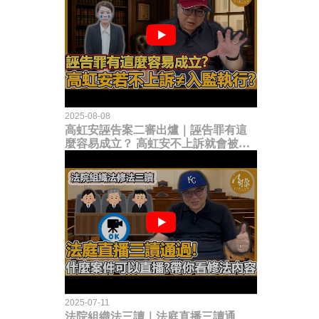
2025-08-08
高虹安誣告案二審出爐｜誣告罪有這
麼容易成立？ 高虹安不上訴就會被
關？這句話其實不太對！
2025-07-11
法院組織法三讀｜法庭直播三讀通