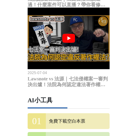
過！什麼案件可以直播？帶你看修法
內容
2025-07-04
Lawsnote vs 法源｜七法侵權案一審判
決出爐！法院為何認定違法著作權
法？
AI小工具
免費下載空白本票