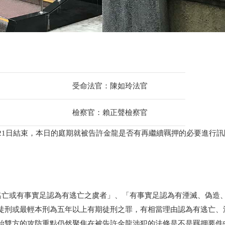
受命法官：陳如玲法官
檢察官：賴正聲檢察官
21日結束，本日的庭期就被告許金龍是否有再繼續羈押的必要進行訊
「逃亡或有事實足認為有逃亡之虞者」、「有事實足認為有湮滅、偽造
徒刑或最輕本刑為五年以上有期徒刑之罪，有相當理由認為有逃亡、
始雙方的攻防重點仍然聚焦在被告許金龍涉犯的法條是不是羈押要件