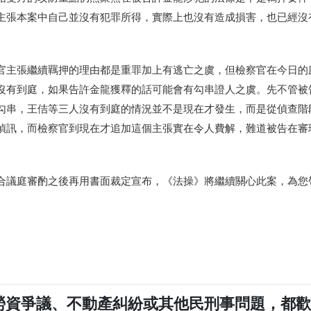
主張本案中自己並沒有犯罪所得，實際上也沒有造成損害，也已經沒
官主張繼續羈押的理由都是重罪加上有逃亡之虞，但檢察官在今日的
沒有到庭，如果告許金龍獲釋的話可能會有勾串證人之虞。先不管被
勾串，王佶等三人沒有到庭的情況並不是現在才發生，而是從偵查階
偵訊，而檢察官到現在才追加這個主張實在令人費解，難道被告在審
合議庭審酌之後再用書面裁定宣布，《法操》將繼續關心此案，為您
勞資爭議、不動產糾紛或其他民刑事問題，都