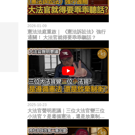
2026-01-09
憲法法庭重啟｜ 《憲法訴訟法》強行
通關！ 大法官就得要乖乖聽話？
2025-10-23
大法官聲明惹議｜三位大法官變三位
小法官？是遵循憲法，還是放棄制衡
立法權？