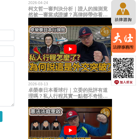
2026-04-24
柯文哲一審判決分析｜證人的揣測竟
然被一審當成證據？高律師帶你看未
來二審攻防的兩大核心點！
2026-03-13
卓榮泰日本看球行｜立委的批評有道
理嗎？私人行程其實一點都不奇怪？
為何說這是一種外交突破？