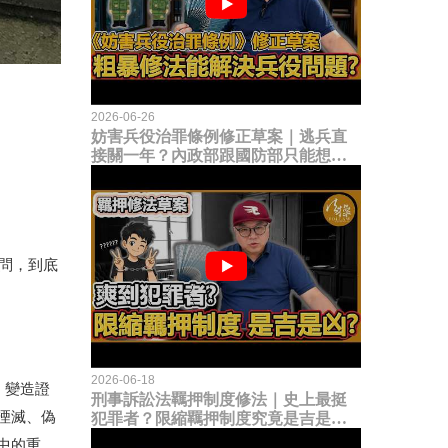
2026-06-26
妨害兵役治罪條例修正草案｜逃兵直
接關一年？內政部跟國防部只能想到
這種粗暴修法，是能解決什麼兵役問
題？
問，到底
2026-06-18
、變造證
刑事訴訟法羈押制度修法｜史上最挺
湮滅、偽
犯罪者？限縮羈押制度究竟是吉是
凶？
中的重