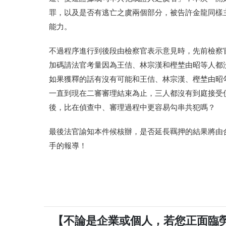
罪，以及是否有逃亡之虞兩個部分，被告許金龍同樣
能力。
不過程序進行到後段由檢察官表示意見時，先前檢察
加碼請法官考量因為王佶、林宗漢和樫埜由昭等人都
如果獲釋的話有沒有可能和王佶、林宗漢、樫埜由昭
一直到現在二審審理結束為止，三人都沒有到庭接受
後，比在偵查中、審理過程中更容易勾串共犯嗎？
最後法官諭知本件候核辦，是否延長羈押的結果將由
手的報導！
【不論是企業或個人，若您正面臨