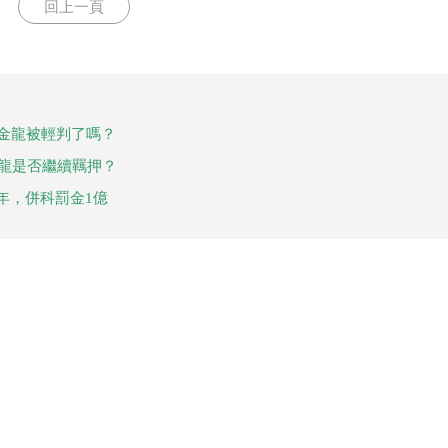
回上一頁
許金龍被輕判了嗎？
金龍是否繼續羈押？
年，併科罰金1億