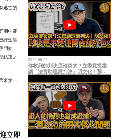
有逃亡的
庭期中卻
告許金龍
段開始，
理結束之
2026-06-05
你收到的判決是誰寫的？立委竟提案
讓「法官助理寫判決」明文化！那以
後是不是乾脆連開庭都外包出去？
帶來第一
歡迎立即