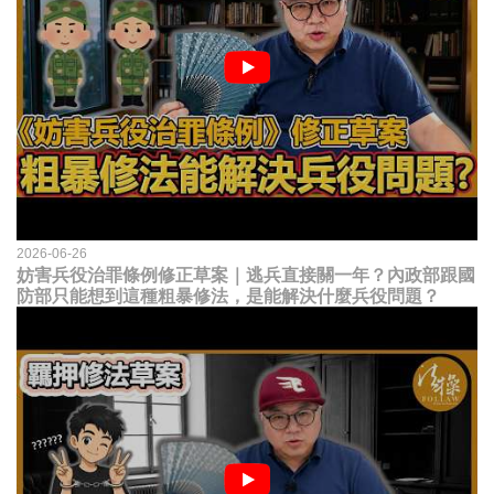
2026-06-26
妨害兵役治罪條例修正草案｜逃兵直接關一年？內政部跟國
防部只能想到這種粗暴修法，是能解決什麼兵役問題？