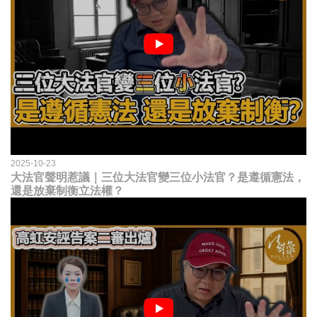
2025-10-23
大法官聲明惹議｜三位大法官變三位小法官？是遵循憲法，
還是放棄制衡立法權？