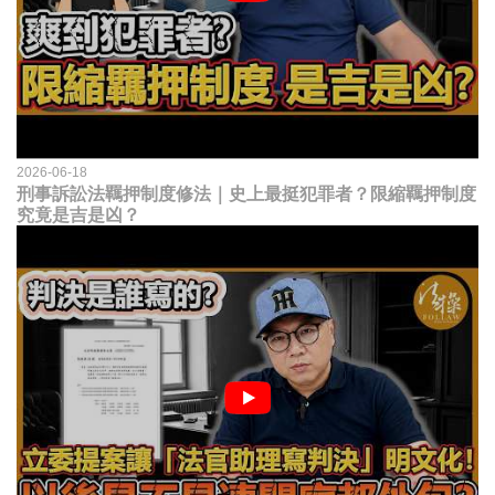
2026-06-18
刑事訴訟法羈押制度修法｜史上最挺犯罪者？限縮羈押制度
究竟是吉是凶？