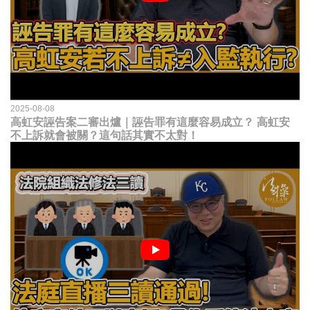
2025-08-08
高虹安誣告案二審出爐｜誣告罪有這麼容易成立？ 高虹安
不上訴就會被關？這句話其實不太對！