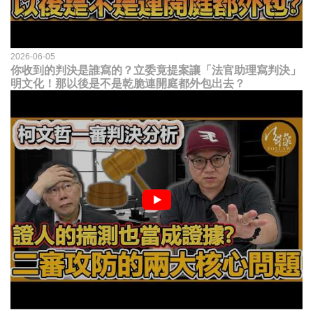
2026-06-05
你收到的判決是誰寫的？立委竟提案讓「法官助理寫判決」
明文化！那以後是不是乾脆連開庭都外包出去？