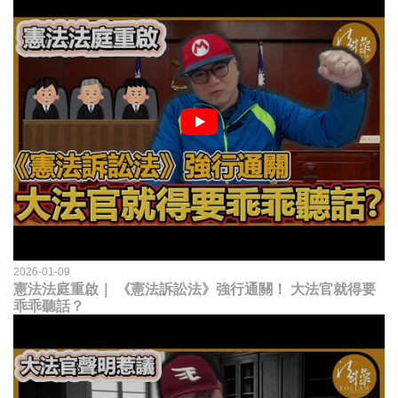
2026-01-09
憲法法庭重啟｜ 《憲法訴訟法》強行通關！ 大法官就得要
乖乖聽話？