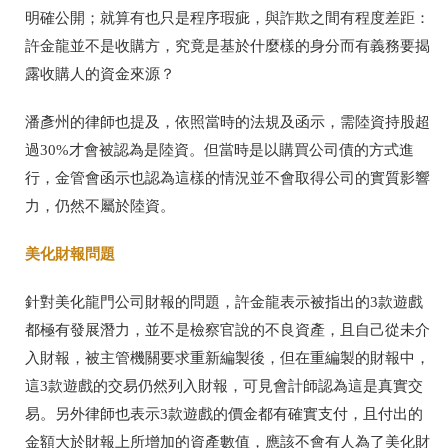
明確公開；就算有也只是程序瑕疵，與詐欺之間有程度差距：
許金龍並不是收購方，究竟是基於什麼樣的身分而有義務要揭
露收購人的資金來源？
潘彥州的律師也提及，依照當時的法規及函示，需陸資持股超
過30%才會被認為是陸資。但當時是以購買公司債的方式進
行，金管會函示也認為這樣的情況並不會取得公司的實質影響
力，仍然不屬於陸資。
美化財報問題
針對美化龍門公司財報的問題，許金龍表示被指出的3款遊戲
都極有發展潛力，並不是檢察官說的不良資產，且自己從未介
入財報，被主管機關要求重新編製後，但在重編製的財報中，
這3款遊戲的交易仍然列入財報，可見會計師認為這是真實交
易。另外律師也表示3款遊戲的價金都有確實支付，且付出的
金額大於財報上所增加的資產數值，應該不會有人為了美化財