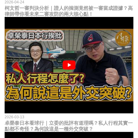
2026-04-24
柯文哲一審判決分析｜證人的揣測竟然被一審當成證據？高
律師帶你看未來二審攻防的兩大核心點！
2026-03-13
卓榮泰日本看球行｜立委的批評有道理嗎？私人行程其實一
點都不奇怪？為何說這是一種外交突破？