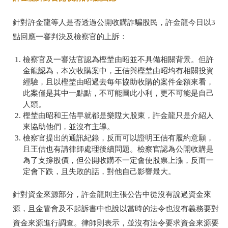
針對許金龍等人是否透過公開收購詐騙股民，許金龍今日以3
點回應一審判決及檢察官的上訴：
檢察官及一審法官認為樫埜由昭並不具備相關背景。但許
金龍認為，本次收購案中，王佶與樫埜由昭均有相關投資
經驗，且以樫埜由昭過去每年協助收購的案件金額來看，
此案僅是其中一點點，不可能圖此小利，更不可能是自己
人頭。
樫埜由昭和王佶早就都是樂陞大股東，許金龍只是介紹人
來協助他們，並沒有主導。
檢察官提出的通訊紀錄，反而可以證明王佶有履約意願，
且王佶也有請律師處理後續問題。檢察官認為公開收購是
為了支撐股價，但公開收購不一定會使股票上漲，反而一
定會下跌，且失敗的話，對他自己影響最大。
針對資金來源部分，許金龍則主張公告中從沒有說過資金來
源，且金管會及不起訴書中也說以當時的法令也沒有義務要對
資金來源進行調查。律師則表示，並沒有法令要求資金來源要