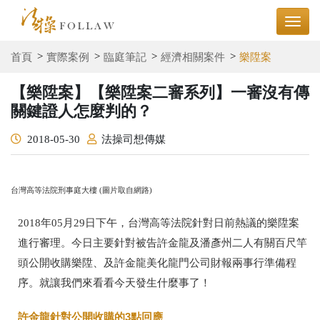
首頁
實際案例
臨庭筆記
經濟相關案件
樂陞案
【樂陞案】【樂陞案二審系列】一審沒有傳
關鍵證人怎麼判的？
2018-05-30
法操司想傳媒
台灣高等法院刑事庭大樓 (圖片取自網路)
2018年05月29日下午，台灣高等法院針對日前熱議的樂陞案
進行審理。今日主要針對被告許金龍及潘彥州二人有關百尺竿
頭公開收購樂陞、及許金龍美化龍門公司財報兩事行準備程
序。就讓我們來看看今天發生什麼事了！
許金龍針對公開收購的3點回應