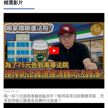
精選影片
2026-07-17
喝一杯75元超商拿鐵差點坐牢？動用高等法院審微罪案，究
竟是捍衛正義還是浪費司法資源？