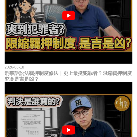
2026-06-18
刑事訴訟法羈押制度修法｜史上最挺犯罪者？限縮羈押制度
究竟是吉是凶？