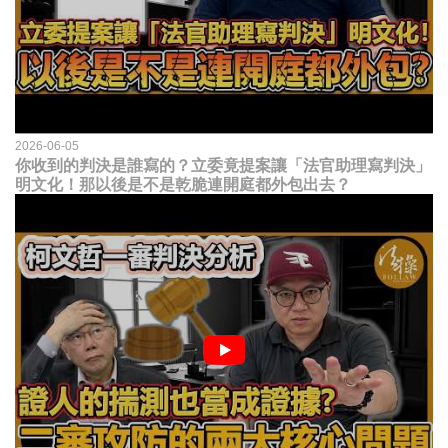
2026-06-05
你收到的判決是誰寫的？立委竟提案讓「法官助理寫判決」
明文化！那以後是不是乾脆連開庭都外包出去？