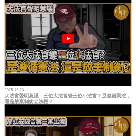
2025-10-23
大法官聲明惹議｜三位大法官變三位小法官？是遵循憲法，
還是放棄制衡立法權？