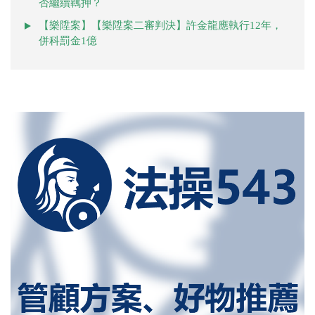
否繼續羈押？
【樂陞案】【樂陞案二審判決】許金龍應執行12年，
併科罰金1億