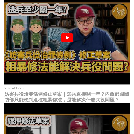
2026-06-26
妨害兵役治罪條例修正草案｜逃兵直接關一年？內政部跟國
防部只能想到這種粗暴修法，是能解決什麼兵役問題？