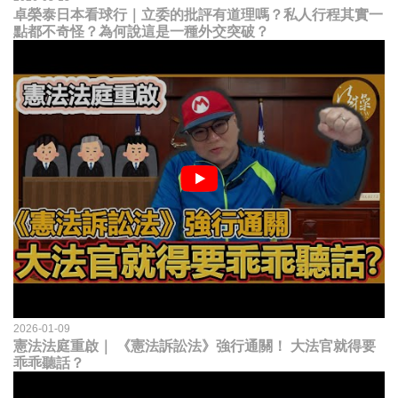
卓榮泰日本看球行｜立委的批評有道理嗎？私人行程其實一
點都不奇怪？為何說這是一種外交突破？
2026-01-09
憲法法庭重啟｜ 《憲法訴訟法》強行通關！ 大法官就得要
乖乖聽話？