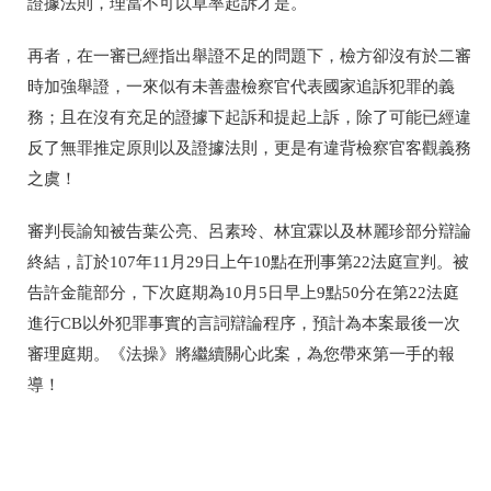
證據法則，理當不可以草率起訴才是。
再者，在一審已經指出舉證不足的問題下，檢方卻沒有於二審
時加強舉證，一來似有未善盡檢察官代表國家追訴犯罪的義
務；且在沒有充足的證據下起訴和提起上訴，除了可能已經違
反了無罪推定原則以及證據法則，更是有違背檢察官客觀義務
之虞！
審判長諭知被告葉公亮、呂素玲、林宜霖以及林麗珍部分辯論
終結，訂於107年11月29日上午10點在刑事第22法庭宣判。被
告許金龍部分，下次庭期為10月5日早上9點50分在第22法庭
進行CB以外犯罪事實的言詞辯論程序，預計為本案最後一次
審理庭期。《法操》將繼續關心此案，為您帶來第一手的報
導！