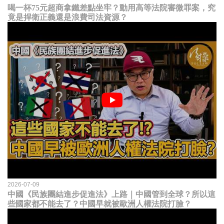
喝一杯75元超商拿鐵差點坐牢？動用高等法院審微罪案，究
竟是捍衛正義還是浪費司法資源？
2026-07-09
中國《民族團結進步促進法》上路｜中國管到全球？所以這
些國家都不能去了？中國早就被歐洲人權法院打臉？