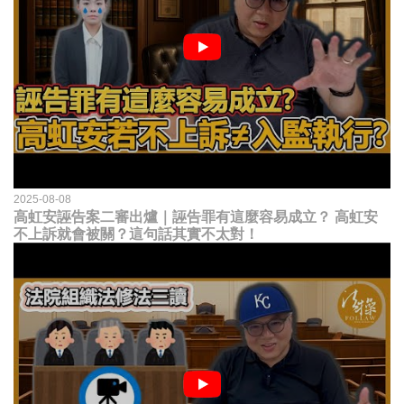
2025-08-08
高虹安誣告案二審出爐｜誣告罪有這麼容易成立？ 高虹安
不上訴就會被關？這句話其實不太對！