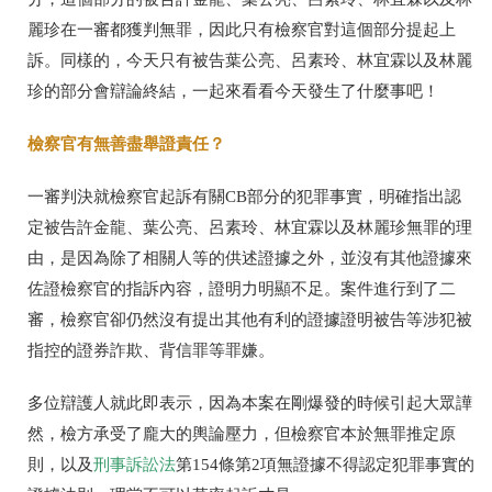
麗珍在一審都獲判無罪，因此只有檢察官對這個部分提起上
訴。同樣的，今天只有被告葉公亮、呂素玲、林宜霖以及林麗
珍的部分會辯論終結，一起來看看今天發生了什麼事吧！
檢察官有無善盡舉證責任？
一審判決就檢察官起訴有關CB部分的犯罪事實，明確指出認
定被告許金龍、葉公亮、呂素玲、林宜霖以及林麗珍無罪的理
由，是因為除了相關人等的供述證據之外，並沒有其他證據來
佐證檢察官的指訴內容，證明力明顯不足。案件進行到了二
審，檢察官卻仍然沒有提出其他有利的證據證明被告等涉犯被
指控的證券詐欺、背信罪等罪嫌。
多位辯護人就此即表示，因為本案在剛爆發的時候引起大眾譁
然，檢方承受了龐大的輿論壓力，但檢察官本於無罪推定原
則，以及
刑事訴訟法
第154條第2項無證據不得認定犯罪事實的