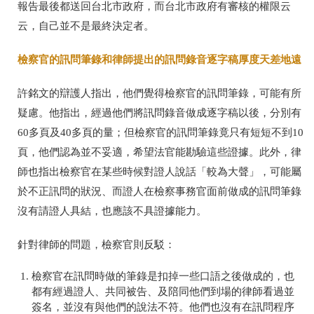
報告最後都送回台北市政府，而台北市政府有審核的權限云
云，自己並不是最終決定者。
檢察官的訊問筆錄和律師提出的訊問錄音逐字稿厚度天差地遠
許銘文的辯護人指出，他們覺得檢察官的訊問筆錄，可能有所
疑慮。他指出，經過他們將訊問錄音做成逐字稿以後，分別有
60多頁及40多頁的量；但檢察官的訊問筆錄竟只有短短不到10
頁，他們認為並不妥適，希望法官能勘驗這些證據。此外，律
師也指出檢察官在某些時候對證人說話「較為大聲」，可能屬
於不正訊問的狀況、而證人在檢察事務官面前做成的訊問筆錄
沒有請證人具結，也應該不具證據能力。
針對律師的問題，檢察官則反駁：
檢察官在訊問時做的筆錄是扣掉一些口語之後做成的，也
都有經過證人、共同被告、及陪同他們到場的律師看過並
簽名，並沒有與他們的說法不符。他們也沒有在訊問程序