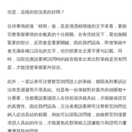
但是，這樣的狀況真的好嗎？
任何事情經過「精簡」後，若是僅憑精簡後的文字來看，要能
完整掌握事情的全貌真的十分困難。在有些狀況下，看似無關
緊要的部分，反而會是重要關鍵。因此我們認為，即便筆錄中
會充滿各種口語化的文字，但仍然要全文逐字逐句記載。同
時，法院也應該要將訊問時的錄音檔拿出來比對筆錄是否有問
題，才能清楚掌握案件狀況。
此外，一直以來司法警察官詢問證人的筆錄，都因為刑事訴訟
法有意迴避而不用具結。但是每一份筆錄對於案件的偵辦都十
分重要，也都應該要讓證人在供前或供後具結，才能確保證言
的真實性。因此我們認為，立法者應該要將司法警察官詢問也
納入必須具結的範圍，例如可以採取訊問後，由檢察官到場要
求證人具結的作法，才能避免此類筆錄之證據能力和證明力屢
屢遭質疑的問題。