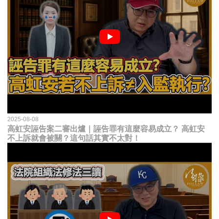
2025-08-08
高虹安誣告案二審出爐｜誣告罪有這麼容易成立？ 高虹安
不上訴就會被關？這句話其實不太對！