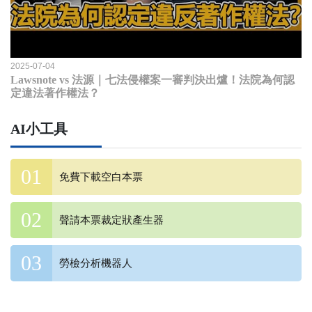
2025-07-04
Lawsnote vs 法源｜七法侵權案一審判決出爐！法院為何認
定違法著作權法？
AI小工具
免費下載空白本票
聲請本票裁定狀產生器
勞檢分析機器人