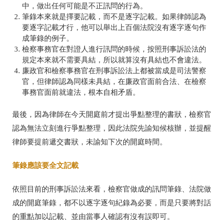
中，做出任何可能是不正訊問的行為。
筆錄本來就是擇要記載，而不是逐字記載。如果律師認為
要逐字記載才行，他可以舉出上百個法院沒有逐字逐句作
成筆錄的例子。
檢察事務官在對證人進行訊問的時候，按照刑事訴訟法的
規定本來就不需要具結，所以就算沒有具結也不會違法。
廉政官和檢察事務官在刑事訴訟法上都被當成是司法警察
官，但律師認為同樣未具結，在廉政官面前合法、在檢察
事務官面前就違法，根本自相矛盾。
最後，因為律師在今天開庭前才提出爭點整理的書狀，檢察官
認為無法立刻進行爭點整理，因此法院先諭知候核辦，並提醒
律師要提前遞交書狀，未諭知下次的開庭時間。
筆錄應該要全文記載
依照目前的刑事訴訟法來看，檢察官做成的訊問筆錄、法院做
成的開庭筆錄，都不以逐字逐句紀錄為必要，而是只要將對話
的重點加以記載、並由當事人確認有沒有誤即可。