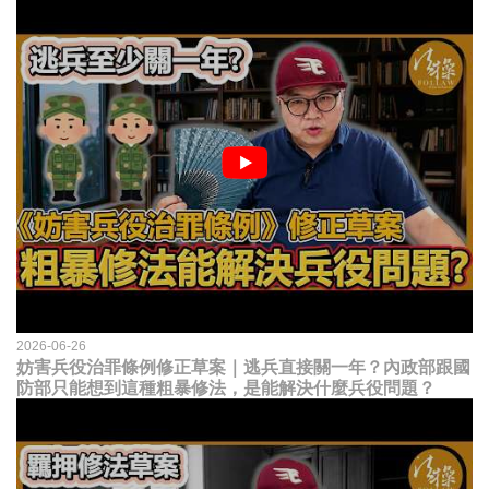
2026-06-26
妨害兵役治罪條例修正草案｜逃兵直接關一年？內政部跟國
防部只能想到這種粗暴修法，是能解決什麼兵役問題？