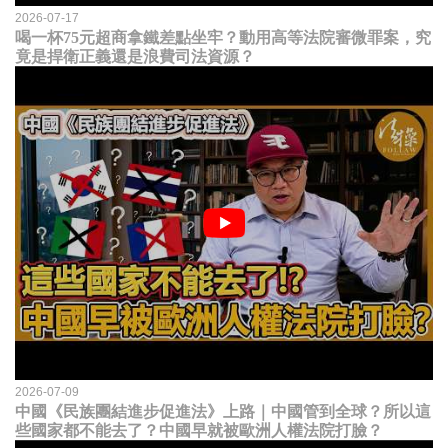
2026-07-17
喝一杯75元超商拿鐵差點坐牢？動用高等法院審微罪案，究
竟是捍衛正義還是浪費司法資源？
2026-07-09
中國《民族團結進步促進法》上路｜中國管到全球？所以這
些國家都不能去了？中國早就被歐洲人權法院打臉？