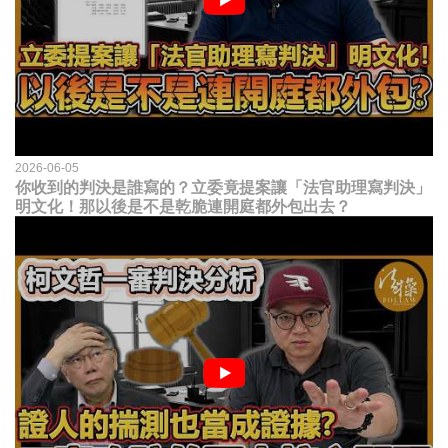
2026-06-05
你收到的判決是誰寫的？立委竟提案讓「法官助理寫判決」
明文化！那以後是不是乾脆連開庭都外包出去？