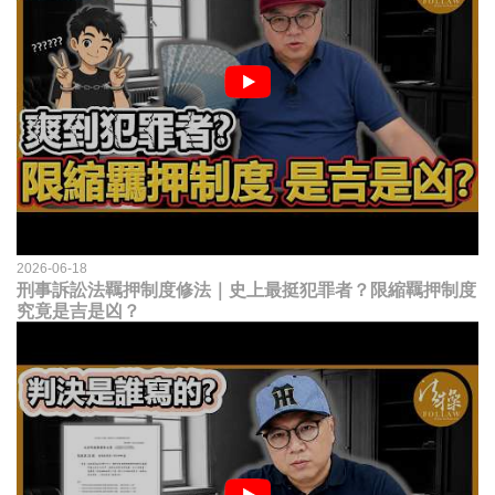
2026-06-18
刑事訴訟法羈押制度修法｜史上最挺犯罪者？限縮羈押制度
究竟是吉是凶？