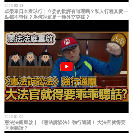
2026-03-13
卓榮泰日本看球行｜立委的批評有道理嗎？私人行程其實一
點都不奇怪？為何說這是一種外交突破？
2026-01-09
憲法法庭重啟｜ 《憲法訴訟法》強行通關！ 大法官就得要
乖乖聽話？