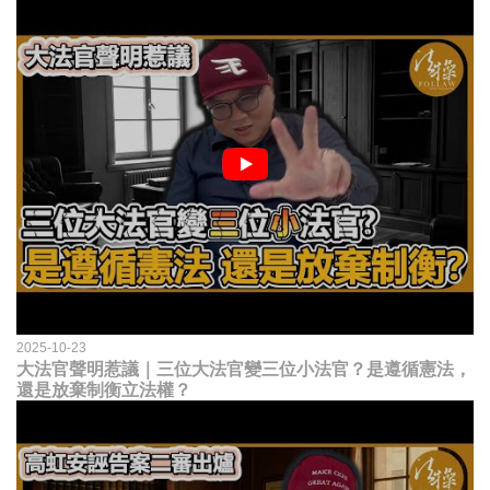
2025-10-23
大法官聲明惹議｜三位大法官變三位小法官？是遵循憲法，
還是放棄制衡立法權？