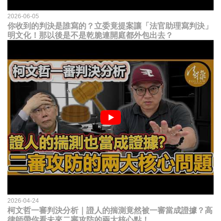
2026-06-05
你收到的判決是誰寫的？立委竟提案讓「法官助理寫判決」
明文化！那以後是不是乾脆連開庭都外包出去？
2026-04-24
柯文哲一審判決分析｜證人的揣測竟然被一審當成證據？高
律師帶你看未來二審攻防的兩大核心點！