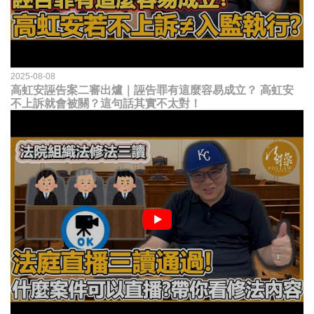
2025-08-08
高虹安誣告案二審出爐｜誣告罪有這麼容易成立？ 高虹安
不上訴就會被關？這句話其實不太對！