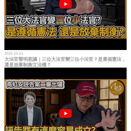
2025-10-23
大法官聲明惹議｜三位大法官變三位小法官？是遵循憲法，
還是放棄制衡立法權？