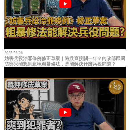
2026-06-26
妨害兵役治罪條例修正草案｜逃兵直接關一年？內政部跟國
防部只能想到這種粗暴修法，是能解決什麼兵役問題？