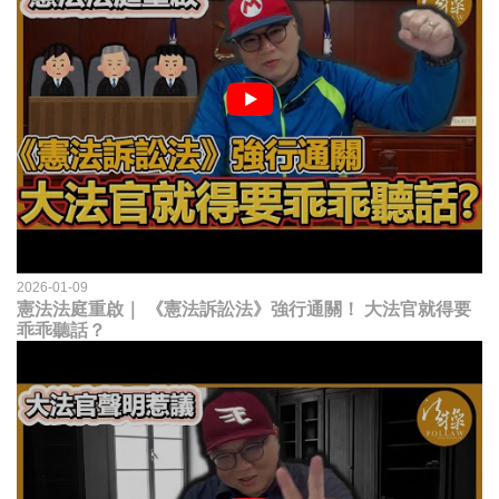
2026-01-09
憲法法庭重啟｜ 《憲法訴訟法》強行通關！ 大法官就得要
乖乖聽話？