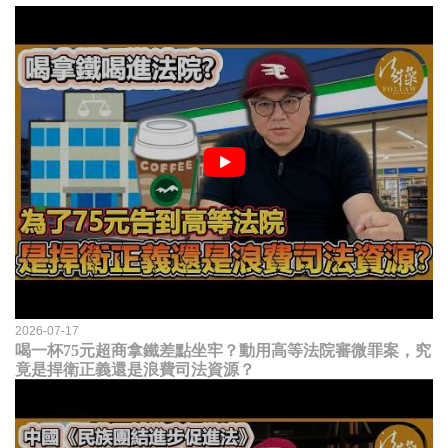
2026-07-17
喝一杯75元超商拿鐵差點坐牢？動用高等法院審微罪案，究
竟是捍衛正義還是浪費司法資源？