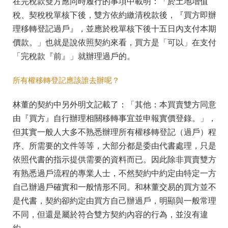
在完稅款雙方應同時履行的事項中載明：「於土地增值
稅、契稅稅單核下後，雙方依約繳清稅款後，『買方即辦
理移轉登記過戶』，並應於稅單核下後十五日內支付本期
價款。」也就是說依照契約來看，買方是「可以」在支付
「完稅款『前』」就辦理過戶的。
所有權移轉登記應該誰去辦呢？
林董的契約中另外明文記載了：「其他：本買賣雙方同意
由『買方』自行辦理相關移轉事宜並申報實價登錄。」，
但其實一般人大多不熟悉辦理所有權移轉登記（過戶）程
序、所需要的文件等等，大部分都是委由代書處理，只是
依照代書的指示提供需要的資料而已。因此除非買賣雙方
有熟悉過戶流程的專業人士，不然契約中約定由特定一方
自己辦過戶確實和一般情形不同。和林董交易的買方並不
是代書，契約卻約定由買方自己辦過戶，明顯與一般常理
不同，但還是屬於符合雙方契約內容的行為，並沒有違