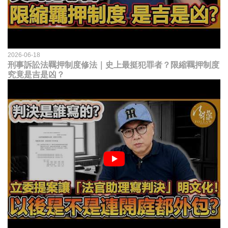
2026-06-18
刑事訴訟法羈押制度修法｜史上最挺犯罪者？限縮羈押制度
究竟是吉是凶？