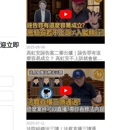
歡迎立即
2025-08-08
高虹安誣告案二審出爐｜誣告罪有這
麼容易成立？ 高虹安不上訴就會被
關？這句話其實不太對！
2025-07-11
法院組織法三讀｜法庭直播三讀通