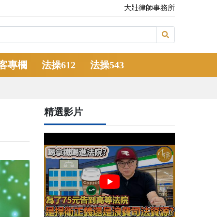
大壯律師事務所
客專欄
法操612
法操543
精選影片