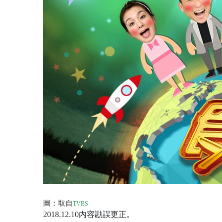
圖：取自
TVBS
2018.12.10內容勘誤更正。