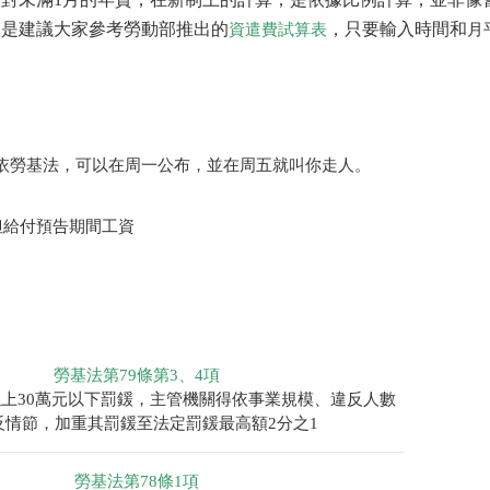
還是建議大家參考勞動部推出的
，只要輸入時間和
資遣費試算表
月
依勞基法，可以在周一公布，並在周五就叫你走人。
但給付預告期間工資
勞基法第79條第3、4項
以上30萬元以下罰鍰，主管機關得依事業規模、違反人數
反情節，加重其罰鍰至法定罰鍰最高額2分之1
勞基法第78條1項