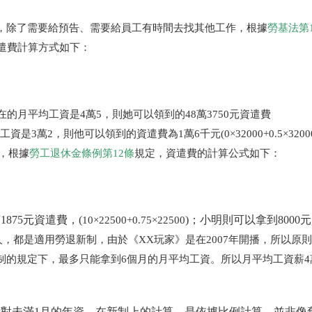
，除了需要給預告、需要給員工有時間去找其他工作，根據
勞基法第
遣費計算方式如下：
的月平均工資是4萬5，則她可以領到的48萬3750元資遣費
均工資是3萬2，則他可以領到的資遣費為1萬6千元(0×32000+0.5×320
行，根據
勞工退休金條例第12條
規定，資遣費的計算公式如下：
875元資遣費，(
)；小明則可以拿到8000
10×22500+0.75×22500
月1日到職的人，都是適用勞退新制，由於《XX玩家》是在2007年開播，所以
制的規定下，最多只能拿到6個月的月平均工資。所以月平均工資薪4
對未滿1月的年資，在新制上的計算，是依據比例計算，並非像