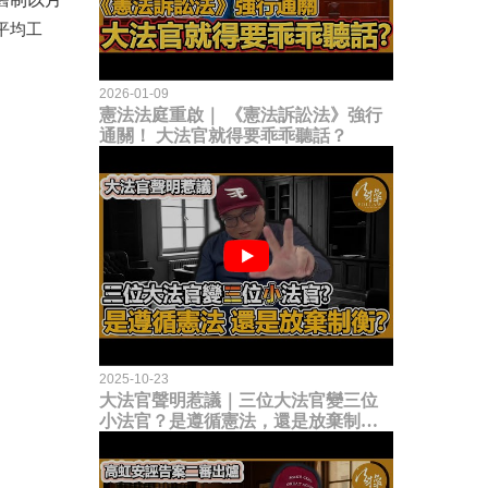
平均工
2026-01-09
憲法法庭重啟｜ 《憲法訴訟法》強行
通關！ 大法官就得要乖乖聽話？
2025-10-23
大法官聲明惹議｜三位大法官變三位
小法官？是遵循憲法，還是放棄制衡
立法權？