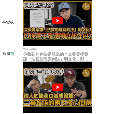
、事變或
2026-06-05
，根據
勞
你收到的判決是誰寫的？立委竟提案
讓「法官助理寫判決」明文化！那以
後是不是乾脆連開庭都外包出去？