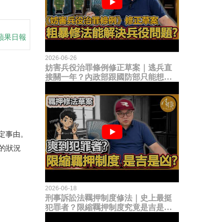
蘋果日報
2026-06-26
妨害兵役治罪條例修正草案｜逃兵直
接關一年？內政部跟國防部只能想到
這種粗暴修法，是能解決什麼兵役問
題？
定事由。
的狀況
2026-06-18
刑事訴訟法羈押制度修法｜史上最挺
犯罪者？限縮羈押制度究竟是吉是
凶？