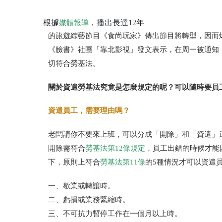
根據
，播出長達12年
媒體報導
的旅遊綜藝節目《食尚玩家》傳出節目將轉型，因而
《臉書》社團「靠北影視」發文表示，在周一被通知，
切符合勞基法。
關於資遣勞基法究竟是怎麼規定的呢？可以隨時要員
資遣員工，需要理由嗎？
老闆請你不要來上班，可以分成「開除」和「資遣」
開除需符合
勞基法第12條規定
，員工出錯的時候才能
下，原則上符合
勞基法第11條
的5種情況
才可以資遣
一、歇業或轉讓時。
二、虧損或業務緊縮時。
三、不可抗力暫停工作在一個月以上時。