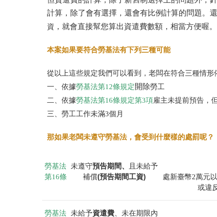
計算，除了會有選擇，還會有比例計算的問題。
，就會直接幫您算出資遣費數額，相當方便喔。
資
本案如果要符合勞基法有下列三種可能
從以上這些規定我們可以看到，老闆在符合三種情形
開除
一、依據
勞基法第12條規定
勞工
二、依據
勞基法第16條規定第3項
雇主未提前預告，
三、勞工工作未滿3個月
那如果老闆未遵守勞基法，會受到什麼樣的處罰呢？
預告期間、
勞基法
未遵守
且未給予
(預告期間工資)
第16條
補償
處新臺幣2萬元
或違
資遣費
勞基法
未給予
、未在期限內