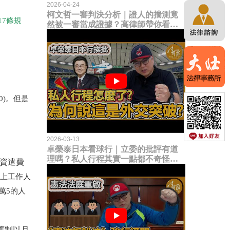
2026-04-24
柯文哲一審判決分析｜證人的揣測竟
17條規
然被一審當成證據？高律師帶你看未
來二審攻防的兩大核心點！
00)。但是
2026-03-13
卓榮泰日本看球行｜立委的批評有道
理嗎？私人行程其實一點都不奇怪？
元資遣費
為何說這是一種外交突破？
原則上工作人
萬5的人
舊制以月