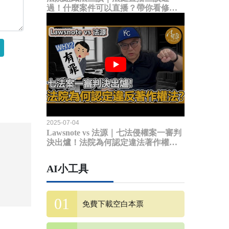
過！什麼案件可以直播？帶你看修法
內容
2025-07-04
Lawsnote vs 法源｜七法侵權案一審判
決出爐！法院為何認定違法著作權
法？
AI小工具
免費下載空白本票