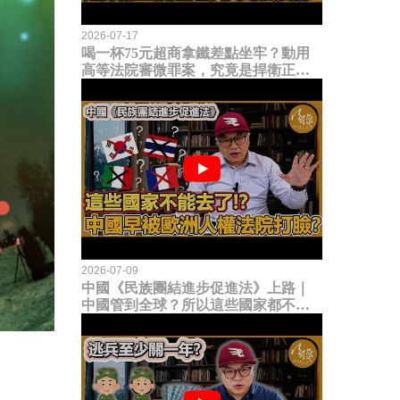
2026-07-17
喝一杯75元超商拿鐵差點坐牢？動用
高等法院審微罪案，究竟是捍衛正義
還是浪費司法資源？
2026-07-09
中國《民族團結進步促進法》上路｜
中國管到全球？所以這些國家都不能
去了？中國早就被歐洲人權法院打
臉？