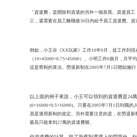
「資遣費」是開除和資遣的另外一個差異。資遣員工
定
，還需要在員工離職後30日內給予員工資遣費。資
例如，小王在《XX玩家》工作10年9月，從工作到現在
（10×45000+0.75×45000）。小明工作6個月，月平
這是舊制的算法。勞退新制在2005年7月1日開始施
以上面的例子來說，小王可以領到的資遣費是24萬1
(0×16000+0.5×16000)。只要在2005年7
員是適用新制的規定。另外需要注意的是，在勞退新
最高只能拿到27萬的資遣費喔。
但資遣費的計算，除了新舊制選擇上的問題外，針