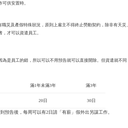
作可供安置時。
有職
災及產假
特殊狀況，原則上雇主不得終止勞動契約，除非有天災
者，才可以資遣員工。
因為是員工的錯，所以可以不用預告就可以直接開除。但資遣就不同
滿1年未滿3年
滿3年
20日
30日
到預告後，每周可以有2日請「有薪」假外出另謀工作。