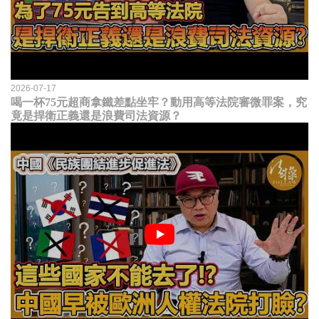
2026-07-17
喝一杯75元超商拿鐵差點坐牢？動用高等法院審微罪案，究
竟是捍衛正義還是浪費司法資源？