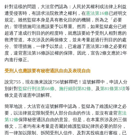
針對這樣的問題，大法官們認為：人民於其權利或法律上利益
遭受侵害時，有請求法院救濟之權利，在
憲法第
16
條
已經明文
規定。雖然監獄本身是具有教化目的的機關，所為之「必要
的」管理措施司法應該要予以尊重。然而，如果監獄處分已經
超過了達成行刑目的的程度時，就應該要給予受刑人相對應的
救濟管道。本次涉及的兩個條文，並未考量超過行刑目的的處
分、管理措施，一律予以禁止，已逾越了憲法第
23
條之必要程
度，違背憲法第
16
條訴訟權的保障。因此，宣告
2
條文應於
2
年
內進行修正。
受刑人也應該要有秘密通訊自由及表現自由
說完
755
，現在換來說說
756
號解釋吧！這號解釋中，申請人分
別針對
監獄行刑法第
66
條
、
施行細則第
82
條
、及
第
81
條第
3
項
等
條文是否違憲申請解釋。
簡單地說，大法官在這號解釋中認為，監獄為了維護紀律之必
要，以法律規定限制受刑人部分自由的作法，並沒有違背
憲法
第
12
條
保障秘密通訊自由的意旨。但是，在本案所涉及的三個
條文，三者均有未考量是否屬於維護監獄紀律所必要的部分，
而一律加以限制、拆閱受刑人信件、及對其投稿進行審核，已