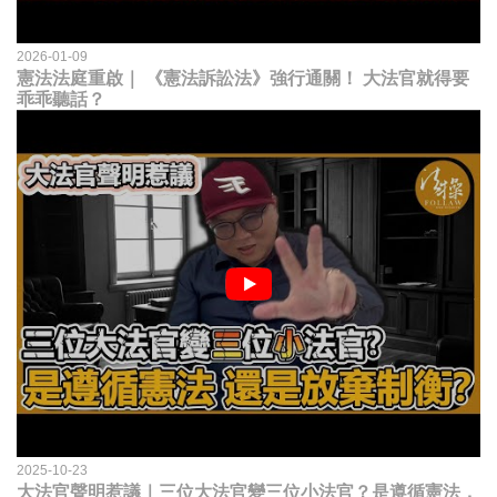
2026-01-09
憲法法庭重啟｜ 《憲法訴訟法》強行通關！ 大法官就得要
乖乖聽話？
2025-10-23
大法官聲明惹議｜三位大法官變三位小法官？是遵循憲法，