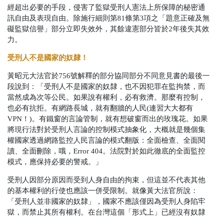
經超出必要的手段，侵害了監獄受刑人憲法上所保障的秘密通
訊自由及表現自由。除施行細則第
81
條第
3
項之「題意正確及無
礙監獄信譽」部分立即失效外，其餘違憲部分皆於
2
年後失其效
力。
受刑人不是國家的奴隸！
黃昭元大法官於
756
號解釋的部分協同部分不同意見書的最後一
段說到：「受刑人不是國家的奴隸，也不因犯罪在監拘禁，而
當然成為次等公民。如果說有權利，必有救濟。那麼有控制，
也必有抗拒。有網路長城，就有翻牆的人民
(
連習大大都有
VPN
！
)
。有鐵窗的言論管制，就有想破窗而出的玫瑰花。如果
將現行法對於受刑人言論的控制模式抽象化，大概就是幾個集
權國家透過網路監控人民言論的模式翻版：全面檢查、全面閱
讀、全面刪除，哦，
Error 404
。法院對於如此徹底的全面監控
模式，應保持必要的警戒。」
受刑人因部分原因而受到人身自由的拘束，但這並不代表其他
的基本權利的行使也應該一併受限制。就像黃大法官所說：
「受刑人並非國家的奴隸」，國家不應該僅因為受刑人身陷牢
獄，而禁止其所有權利。在台灣這個「形式上」已經沒有奴隸