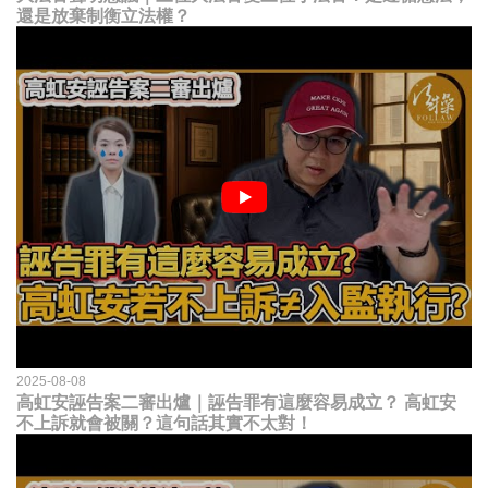
還是放棄制衡立法權？
2025-08-08
高虹安誣告案二審出爐｜誣告罪有這麼容易成立？ 高虹安
不上訴就會被關？這句話其實不太對！