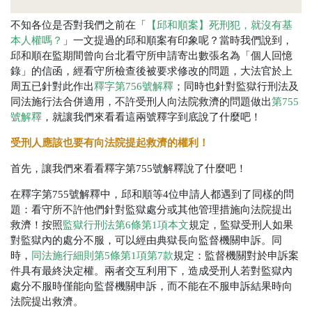
不知各位是否對我們之前在「
【邱和順案】死刑犯，就沒有基
本人權嗎？
」一文提過的邱和順案有印象呢？當時我們說到，
邱和順在監期間曾向台北看守所申請寄出數張名為「個人回憶
錄」的信函，經看守所檢查後被要求修改的問題，大法官於上
周五已針對此作出
釋字第
756
號解釋
；同時也針對監獄行刑法及
同法施行法合併適用，不許受刑人向法院救濟的問題做出
第
755
號解釋
，就讓我們來看看這兩號釋字到底說了什麼吧！
受刑人應該也要有向法院提起救濟的權利！
首先，讓我們來看看釋字第
755
號解釋說了什麼吧！
在釋字第
755
號解釋中，邱和順等
4
位申請人都遇到了同樣的問
題：看守所不許他們針對監獄處分或其他管理措施向法院提出
救濟！按照
監獄行刑法第
6
條第
1
項本文
規定，監獄受刑人如果
對監獄內的處分不服，可以經由典獄長向監督機關申訴。同
時，
同法施行細則第
5
條第
1
項第
7
款
規定：監督機關對於申訴案
件具有最終決定權。兩者交互利用下，造成受刑人若對監獄內
處分不服時僅能向監督機關申訴，而不能在不服申訴結果時向
法院提出救濟。