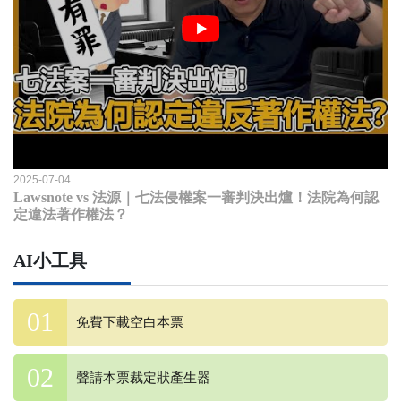
2025-07-04
Lawsnote vs 法源｜七法侵權案一審判決出爐！法院為何認
定違法著作權法？
AI小工具
免費下載空白本票
聲請本票裁定狀產生器