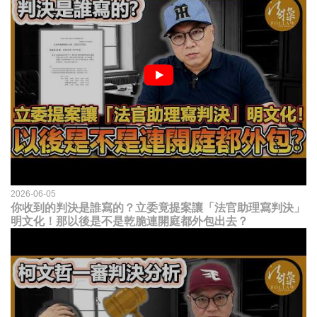
2026-06-05
你收到的判決是誰寫的？立委竟提案讓「法官助理寫判決」
明文化！那以後是不是乾脆連開庭都外包出去？