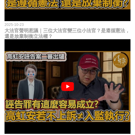
2025-10-23
大法官聲明惹議｜三位大法官變三位小法官？是遵循憲法，
還是放棄制衡立法權？