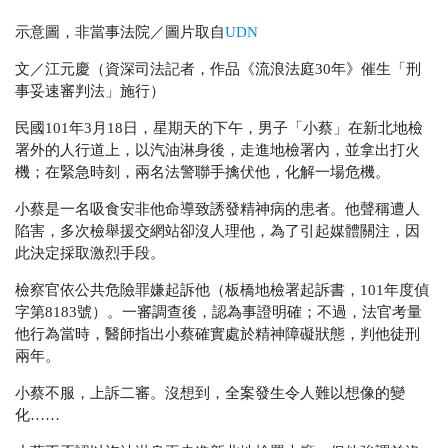
示意圖，非當事法院／圖片取自
UDN
文／江元慶（資深司法記者，作品《流浪法庭30年》催生「刑
事妥速審判法」施行）
民國101年3月18日，星期天的下午，男子「小蔡」在新北地檢
署外的人行道上，以汽油淋身後，走進地檢署內，並拿出打火
機；在緊急時刻，兩名法警聯手擒伏他，化解一場危機。
小蔡是一名吸食安非他命導致誘發精神病的患者。他聲稱遭人
陷害，多次檢舉援交網站卻沒人理他，為了引起媒體關注，因
此決定採取激烈手段。
檢察官依公共危險罪嫌起訴他
（板橋地檢署起訴書，101年度偵
字第8183號）
。一審調查後，認為事證明確；不過，法官考量
他行為當時，醫師指出小蔡確實處於精神障礙狀態，判他徒刑
兩年。
小蔡不服，上訴二審。沒想到，全案發生令人難以想像的變
化……