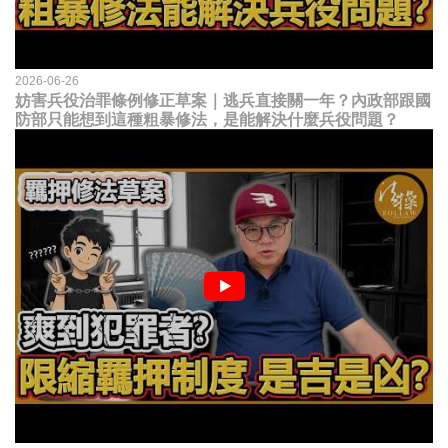
2026-06-26
妨害兵役治罪條例修正草案｜逃兵直接關一年？內政部跟國
防部只能想到這種粗暴修法，是能解決什麼兵役問題？