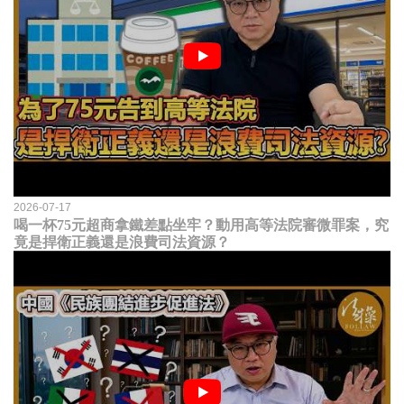
2026-07-17
喝一杯75元超商拿鐵差點坐牢？動用高等法院審微罪案，究
竟是捍衛正義還是浪費司法資源？