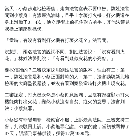
當天，小蔡步進地檢署後，走向法警室表示要申告。劉姓法警
聞到小蔡身上有濃厚汽油味，且手上拿著打火機，打火機還在
身上滑動了3、4次，他立即衝上前抓住對方的手，其他法警見
狀撲上前壓制擒伏。
「當時，
有沒有看到打火機有打著火花？」
法官問
。
沒想到，兩名法警的說詞不同。劉姓法警說：「沒有看到火
花。」林姓法警則說：「有看到疑似火花的小亮點。」
要採信誰的？二審決定採用劉姓法警的版本，理由有二：第
一，劉姓法警是和小蔡正面對峙的人；第二，法官勘驗新北地
檢署的大廳監視器後，並沒有看到案發當時打火機出現火花。
二審認定，打火機既然是小蔡刻意磨壞，且沒有證據顯示打火
機能夠打出火花，顯然小蔡沒有自焚、縱火的意思，法官判
決：小蔡無罪。
小蔡從有罪變無罪，檢察官不服，上訴最高法院。三審支持二
審，判決駁回上訴。小蔡無罪定讞。
31歲的他，當初被羈押了
87天，訴請刑事補償後，獲得17萬4000元。