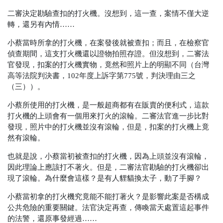
二審決定勘驗查扣的打火機。沒想到，這一查，案情不僅大逆
轉，還另有內情……
小蔡當時所拿的打火機，在案發後就被查扣；而且，在檢察官
偵查期間，這支打火機還以證物拍照存證。但沒想到，二審法
官發現，扣案的打火機實物，竟然和照片上的明顯不同
（台灣
高等法院判決書，102年度上訴字第775號，判決理由三之
（三））
。
小蔡所使用的打火機，是一般超商都有在販賣的便利式，這款
打火機的上頭會有一個用來打火的滾輪。二審法官進一步比對
發現，照片中的打火機並沒有滾輪，但是，扣案的打火機上竟
然有滾輪。
也就是說，小蔡當初被查扣的打火機，因為上頭並沒有滾輪，
因此理論上應該打不著火。但是，二審法官勘驗的打火機卻出
現了滾輪。為什麼會這樣？是有人貍貓換太子，動了手腳？
小蔡當初拿的打火機究竟能不能打著火？是影響此案是否構成
公共危險的重要關鍵。法官決定再查，傳喚當天處置這起事件
的
法警，還原事發經過……