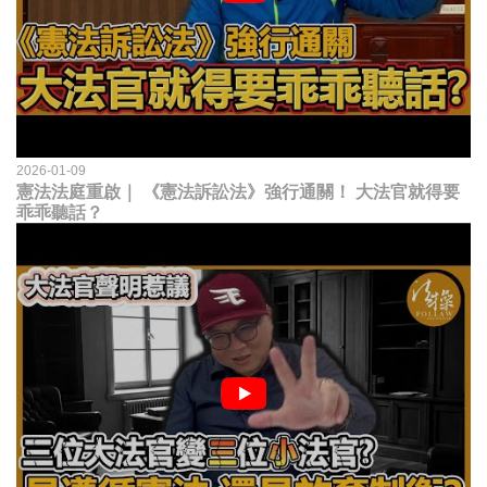
2026-01-09
憲法法庭重啟｜ 《憲法訴訟法》強行通關！ 大法官就得要
乖乖聽話？