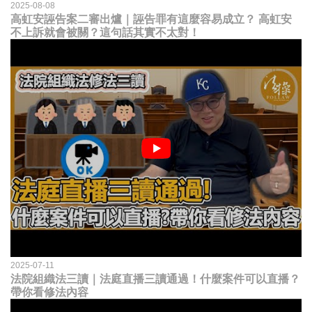
2025-08-08
高虹安誣告案二審出爐｜誣告罪有這麼容易成立？ 高虹安
不上訴就會被關？這句話其實不太對！
2025-07-11
法院組織法三讀｜法庭直播三讀通過！什麼案件可以直播？
帶你看修法內容