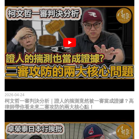
2026-04-24
柯文哲一審判決分析｜證人的揣測竟然被一審當成證據？高
律師帶你看未來二審攻防的兩大核心點！