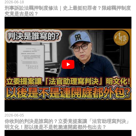
2026-06-18
刑事訴訟法羈押制度修法｜史上最挺犯罪者？限縮羈押制度
究竟是吉是凶？
2026-06-05
你收到的判決是誰寫的？立委竟提案讓「法官助理寫判決」
明文化！那以後是不是乾脆連開庭都外包出去？