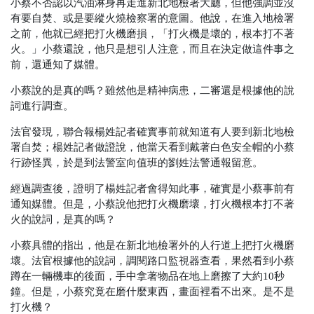
小蔡不否認以汽油淋身再走進新北地檢署大廳，但他強調並沒
有要自焚、或是要縱火燒檢察署的意圖。他說，在進入地檢署
之前，他就已經把打火機磨損，「打火機是壞的，根本打不著
火。」小蔡還說，他只是想引人注意，而且在決定做這件事之
前，還通知了媒體。
小蔡說的是真的嗎？雖然他是精神病患，二審還是根據他的說
詞進行調查。
法官發現，聯合報楊姓記者確實事前就知道有人要到新北地檢
署自焚；楊姓記者做證說，他當天看到戴著白色安全帽的小蔡
行跡怪異，於是到法警室向值班的劉姓法警通報留意。
經過調查後，證明了楊姓記者會得知此事，確實是小蔡事前有
通知媒體。但是，小蔡說他把打火機磨壞，打火機根本打不著
火的說詞，是真的嗎？
小蔡具體的指出，他是在新北地檢署外的人行道上把打火機磨
壞。法官根據他的說詞，調閱路口監視器查看，果然看到小蔡
蹲在一輛機車的後面，手中拿著物品在地上磨擦了大約10秒
鐘。但是，小蔡究竟在磨什麼東西，畫面裡看不出來。是不是
打火機？