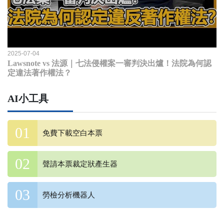
2025-07-04
Lawsnote vs 法源｜七法侵權案一審判決出爐！法院為何認
定違法著作權法？
AI小工具
免費下載空白本票
聲請本票裁定狀產生器
勞檢分析機器人