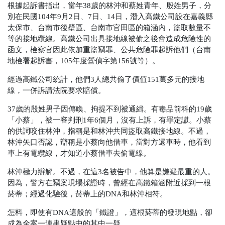
根據起訴書指出，當年38歲的林沖和蔡姓青年、殷姓男子，分
別在民國104年9月2日、7日、14日，潛入高鐵公司設在嘉義縣
太保市、台南市後壁區、台南市官田區的箱涵內，盜取數量不
等的接地纜線。高鐵公司出具接地線被偷之後會造成危險性的
函文，檢察官因此依加重盜竊罪、公共危險罪起訴他們
（台南
地檢署起訴書，105年度營偵字第156號等）
。
經過高鐵公司統計，他們3人總共偷了價值151萬多元的接地
線，一併訴請法院要求賠償。
37歲的殷姓男子因傳喚、拘提不到被通緝。有毒品前科的19歲
「小蔡」，被一審判刑1年6個月，沒有上訴，有罪定讞。小蔡
的供詞咬住林沖，指稱是和林沖共同盜取高鐵接地線。不過，
林沖矢口否認，辯稱是小蔡向他借車，當對方還車時，他看到
車上有電纜線，才知道小蔡借車去偷電線。
林沖極力辯解。不過，在這3名被告中，他算是嫌疑最重的人。
因為，警方在竊案現場採證時，曾經在高鐵箱涵附近採到一根
菸蒂；經過化驗後，菸蒂上的DNA和林沖相符。
怎料，即使有DNA這般的「鐵證」，這根菸蒂的發現地點，卻
成為全案一連串疑點中的其中一疑……