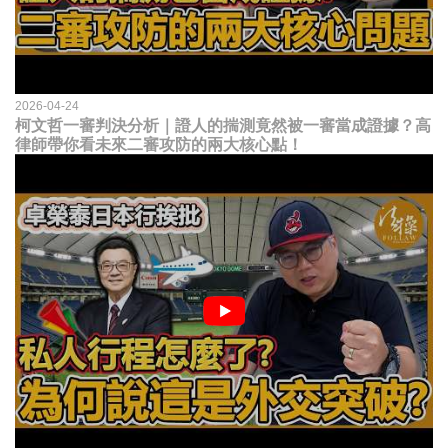
2026-04-24
柯文哲一審判決分析｜證人的揣測竟然被一審當成證據？高
律師帶你看未來二審攻防的兩大核心點！