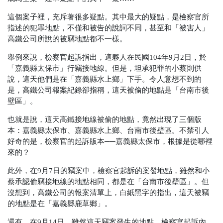
這個案子裡，充斥著很多疑點。其中最大的疑點，是檢察官所
指述的犯罪地點，不僅和被告的說詞不同，甚至和「被害人」
高鐵公司所說的被竊地點都不一樣。
舉例來說，檢察官起訴指出，這夥人在民國104年9月2日，於
「嘉義縣太保市」行竊接地線。但是，坦承犯罪的小蔡則供
說，這天他們是在「嘉義縣水上鄉」下手。令人意想不到的
是，高鐵公司報案紀錄卻指稱，這天被偷的地點是「台南市後
壁區」。
也就是說，這天高鐵接地線被偷的地點，竟然出現了三個版
本：嘉義縣太保市、嘉義縣水上鄉、台南市後壁區。不禁引人
好奇的是，檢察官的起訴版本──嘉義縣太保市，根據是從哪裡
來的？
此外，在9月7日的竊案中，檢察官起訴的案發地點，雖然和小
蔡承認偷竊接地線的地點相同，都是在「台南市後壁區」。但
沒想到，高鐵公司的報案清單上，白紙黑字的指出，這天被竊
的地點是在「嘉義縣鹿草鄉」。
還有，在9月14日，雖然這天竊案發生的地點，檢察官起訴內