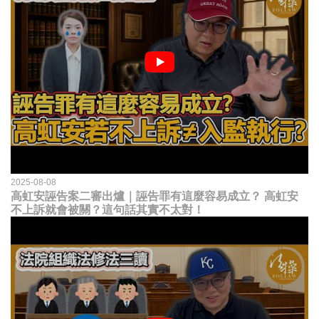
2025-08-08
高虹安誣告案二審出爐｜誣告罪有這麼容易成立？ 高虹安
不上訴就會被關？這句話其實不太對！