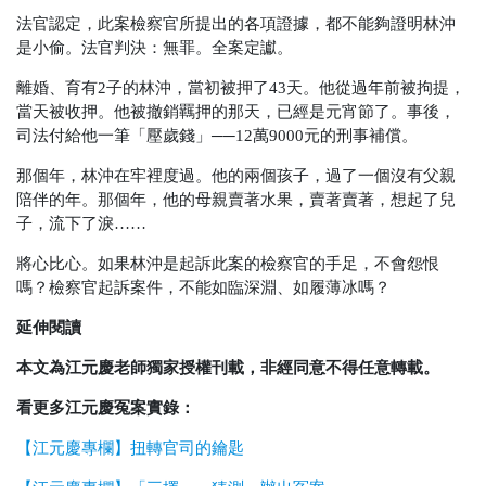
法官認定，此案檢察官所提出的各項證據，都不能夠證明林沖
是小偷。法官判決：無罪。全案定讞。
離婚、育有2子的林沖，當初被押了43天。他從過年前被拘提，
當天被收押。他被撤銷羈押的那天，已經是元宵節了。事後，
司法付給他一筆「壓歲錢」──12萬9000元的刑事補償。
那個年，林沖在牢裡度過。他的兩個孩子，過了一個沒有父親
陪伴的年。那個年，他的母親賣著水果，賣著賣著，想起了兒
子，流下了淚……
將心比心。如果林沖是起訴此案的檢察官的手足，不會怨恨
嗎？檢察官起訴案件，不能如臨深淵、如履薄冰嗎？
延伸閱讀
本文為江元慶老師獨家授權刊載，非經同意不得任意轉載。
看更多江元慶冤案實錄：
【江元慶專欄】扭轉官司的鑰匙