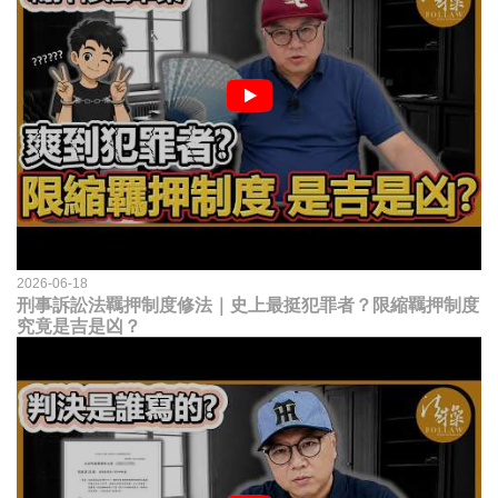
2026-06-18
刑事訴訟法羈押制度修法｜史上最挺犯罪者？限縮羈押制度
究竟是吉是凶？