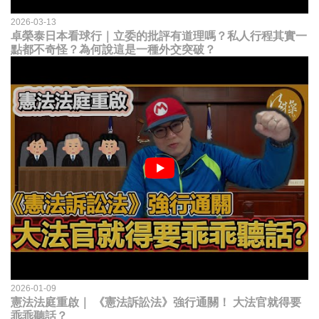
2026-03-13
卓榮泰日本看球行｜立委的批評有道理嗎？私人行程其實一
點都不奇怪？為何說這是一種外交突破？
2026-01-09
憲法法庭重啟｜ 《憲法訴訟法》強行通關！ 大法官就得要
乖乖聽話？