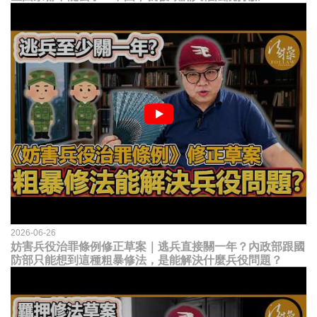
2026-06-26
妨害兵役治罪條例修正草案｜逃兵直接關一年？內政部跟國
防部只能想到這種粗暴修法，是能解決什麼兵役問題？