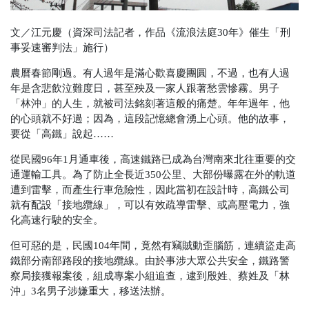
文／江元慶（資深司法記者，作品《流浪法庭30年》催生「刑
事妥速審判法」施行）
農曆春節剛過。有人過年是滿心歡喜慶團圓，不過，也有人過
年是含悲飲泣難度日，甚至殃及一家人跟著愁雲慘霧。男子
「林沖」的人生，就被司法銘刻著這般的痛楚。年年過年，他
的心頭就不好過；因為，這段記憶總會湧上心頭。他的故事，
要從「高鐵」說起……
從民國96年1月通車後，高速鐵路已成為台灣南來北往重要的交
通運輸工具。為了防止全長近350公里、大部份曝露在外的軌道
遭到雷擊，而產生行車危險性，因此當初在設計時，高鐵公司
就有配設「接地纜線」，可以有效疏導雷擊、或高壓電力，強
化高速行駛的安全。
但可惡的是，民國104年間，竟然有竊賊動歪腦筋，連續盜走高
鐵部分南部路段的接地纜線。由於事涉大眾公共安全，鐵路警
察局接獲報案後，組成專案小組追查，逮到殷姓、蔡姓及「林
沖」3名男子涉嫌重大，移送法辦。