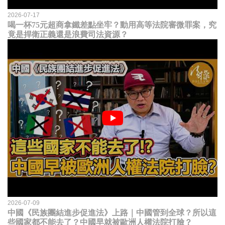
2026-07-17
喝一杯75元超商拿鐵差點坐牢？動用高等法院審微罪案，究
竟是捍衛正義還是浪費司法資源？
2026-07-09
中國《民族團結進步促進法》上路｜中國管到全球？所以這
些國家都不能去了？中國早就被歐洲人權法院打臉？