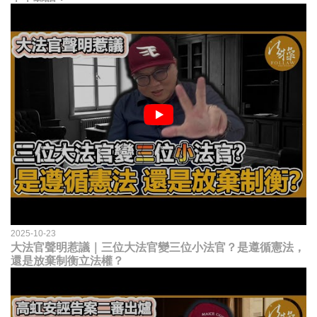
2025-10-23
大法官聲明惹議｜三位大法官變三位小法官？是遵循憲法，
還是放棄制衡立法權？