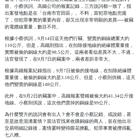
容、小蔡供詞、高鐵公司的報案記錄，三方說詞都一致了，指
出案發地點是在「台南市官田區」。不料，當犯罪地點兜攏
了，但犯罪事實的重要內容，卻又出現非常明顯的差異──被竊
的電纜線重量，數目不符。
根據小蔡供詞，9月14日這天他們行竊、變賣的銅線總重大約
110公斤。但是，高鐵則指出，在扣除接地線的絕緣體重量後，
實際被偷的銅線大約是98.5公斤。這兩者看似差異不大，不過，
法官發現了，在9月7日的竊案中，兩者差距非常大。
根據高鐵報案紀錄指出，9月7日被偷的接地線，在扣除絕緣體
重量後，被偷的銅線大約是3.18公斤。但是，小蔡則供稱，這天
他們變賣的銅線是148公斤。
此外，在9月2日的竊案中，高鐵報案聲稱被偷大約41.34公斤接
地線。小蔡則供說，這次他們賣掉的銅線是99公斤。
為什麼雙方的說詞會有出入？會不會是小蔡記錯、或說錯，甚
至是故意混淆案情？當法官找來收購銅線的商人，並在他出示
交易明細記錄後，案情霎時變得眼花撩亂、犯罪事實被攪得亂
七八糟。