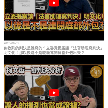
2026-06-05
你收到的判決是誰寫的？立委竟提案讓「法官助理寫判決」
明文化！那以後是不是乾脆連開庭都外包出去？