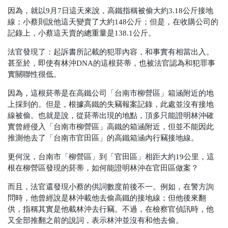
因為，就以9月7日這天來說，高鐵指稱被偷大約3.18公斤接地
線；小蔡則說他這天變賣了大約148公斤；但是，在收購公司的
記錄上，小蔡這天賣的總重量是138.1公斤。
法官發現了：起訴書所記載的犯罪內容，和事實有相當出入。
甚至於，即使有林沖DNA的這根菸蒂，也被法官認為和犯罪事
實關聯性很低。
因為，這根菸蒂是在高鐵公司「台南市柳營區」箱涵附近的地
上採到的。但是，根據高鐵的失竊報案記錄，此處並沒有接地
線被偷。也就是說，從菸蒂出現的地點，頂多只能證明林沖確
實曾經侵入「台南市柳營區」高鐵的箱涵附近，但並不能因此
推測他去了「台南市官田區」的高鐵箱涵內行竊接地線。
更何況，台南市「柳營區」到「官田區」相距大約19公里，這
根在柳營區發現的菸蒂，如何能證明林沖在官田區做案？
而且，法官還發現小蔡的供詞數度前後不一。例如，在警方詢
問時，他曾經說是林沖載他去偷高鐵的接地線；但他後來翻
供，指稱其實是他載林沖去行竊。不過，在檢察官偵訊時，他
又全部推翻之前的說詞，表示林沖並沒有和他去偷。