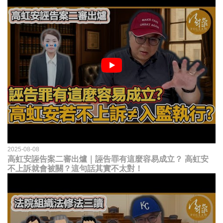
2025-08-08
高虹安誣告案二審出爐｜誣告罪有這麼容易成立？ 高虹安
不上訴就會被關？這句話其實不太對！