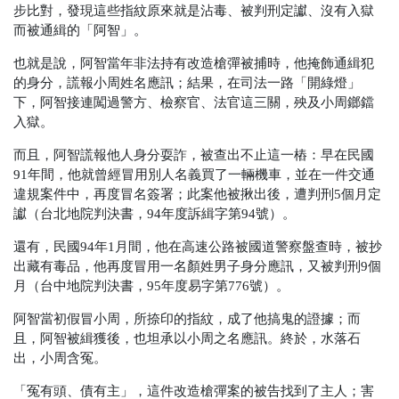
步比對，發現這些指紋原來就是沾毒、被判刑定讞、沒有入獄
而被通緝的「阿智」。
也就是說，阿智當年非法持有改造槍彈被捕時，他掩飾通緝犯
的身分，謊報小周姓名應訊；結果，在司法一路「開綠燈」
下，阿智接連闖過警方、檢察官、法官這三關，殃及小周鎯鐺
入獄。
而且，阿智謊報他人身分耍詐，被查出不止這一樁：早在民國
91年間，他就曾經冒用別人名義買了一輛機車，並在一件交通
違規案件中，再度冒名簽署；此案他被揪出後，遭判刑5個月定
讞（台北地院判決書，94年度訴緝字第94號）。
還有，民國94年1月間，他在高速公路被國道警察盤查時，被抄
出藏有毒品，他再度冒用一名顏姓男子身分應訊，又被判刑9個
月（台中地院判決書，95年度易字第776號）。
阿智當初假冒小周，所捺印的指紋，成了他搞鬼的證據；而
且，阿智被緝獲後，也坦承以小周之名應訊。終於，水落石
出，小周含冤。
「冤有頭、債有主」，這件改造槍彈案的被告找到了主人；害