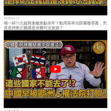
2026-07-17
喝一杯75元超商拿鐵差點坐牢？動用高等法院審微罪案，究
竟是捍衛正義還是浪費司法資源？
2026-07-09