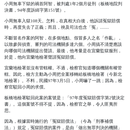
小周無辜下獄的禍首阿智，被判處1年2個月徒刑（板橋地院判
決書，94年度訴緝字第151號）。
小周無辜入獄108天。怎料，在真相大白後，他訴請冤獄賠償
時，再度失去了正義；而且，殃及司法也含「冤」……
不斷冒名作案的阿智，在多個地點、假冒多人之名「作亂」，
以致參與偵查、審判的司法機關多達六個。小周搞不清楚應該
向哪個司法機關提出聲請。最後，他考量是在宜蘭監獄服刑，
於是，他向宜蘭地檢署聲請冤獄賠償。
宜蘭地檢署並沒有管轄權。不過，檢察官知道哪個機關有權管
轄。因此，檢方主動為小周把全案移轉給板橋地檢署（今新北
地檢署）。不料，民國97年3月5日，小周嚇了一跳；因為，檢
察官駁回小周的求償。
板橋地檢署駁回此案的案號是：「97年度冤獄賠償字第2號決定
書」。這個案號不得不提，因為，檢察官之舉，令人匪夷所
思。
因為，根據當時施行的「冤獄賠償法」（今為「刑事補償
法」）規定，冤獄賠償的案件，是由「做出無罪判決的機關」