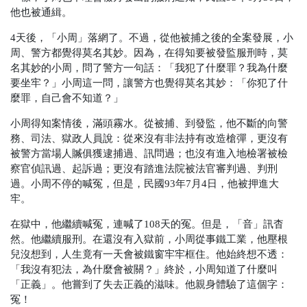
他也被通緝。
4天後，「小周」落網了。不過，從他被捕之後的全案發展，小
周、警方都覺得莫名其妙。因為，在得知要被發監服刑時，莫
名其妙的小周，問了警方一句話：「我犯了什麼罪？我為什麼
要坐牢？」小周這一問，讓警方也覺得莫名其妙：「你犯了什
麼罪，自己會不知道？」
小周得知案情後，滿頭霧水。從被捕、到發監，他不斷的向警
務、司法、獄政人員說：從來沒有非法持有改造槍彈，更沒有
被警方當場人贓俱獲逮捕過、訊問過；也沒有進入地檢署被檢
察官偵訊過、起訴過；更沒有踏進法院被法官審判過、判刑
過。小周不停的喊冤，但是，民國93年7月4日，他被押進大
牢。
在獄中，他繼續喊冤，連喊了108天的冤。但是，「音」訊杳
然。他繼續服刑。在還沒有入獄前，小周從事鐵工業，他壓根
兒沒想到，人生竟有一天會被鐵窗牢牢框住。他始終想不透：
「我沒有犯法，為什麼會被關？」終於，小周知道了什麼叫
「正義」。他嘗到了失去正義的滋味。他親身體驗了這個字：
冤！