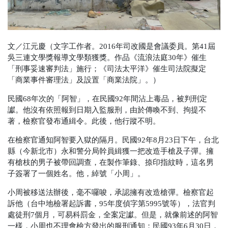
文／江元慶（文字工作者。2016年司改國是會議委員。第41屆
吳三連文學獎報導文學類獲獎。作品《流浪法庭30年》催生
「刑事妥速審判法」施行；《司法太平洋》催生司法院擬定
「商業事件審理法」及設置「商業法院」。）
民國68年次的「阿智」，在民國92年間沾上毒品，被判刑定
讞。他沒有依照報到日期入監服刑，由於傳喚不到、拘提不
著，檢察官發布通緝令。此後，他行蹤不明。
在檢察官通知阿智要入獄的隔月。民國92年8月23日下午，台北
縣（今新北市）永和警分局幹員緝獲一把改造手槍及子彈。擁
有槍枝的男子被帶回調查，在製作筆錄、捺印指紋時，這名男
子簽署了一個姓名。他，綽號「小周」。
小周被移送法辦後，毫不囉唆，承認擁有改造槍彈。檢察官起
訴他（台中地檢署起訴書，95年度偵字第5995號等），法官判
處徒刑7個月，可易科罰金，全案定讞。但是，就像前述的阿智
一樣，小周也不理會檢方發出的服刑通知；民國93年6月30日，