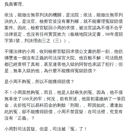
負責審理。
依法，能做出無罪判決的機關，是法院；依法，能做出無罪判
決的人，是法官。檢察官並沒有審判權，就不能審理冤獄賠償
案件。因此，檢察官駁回小周的求償，被法官認為不僅不合乎
法律規定，也沒有任何實質效力（板橋地院決定書，98年度賠
字第1號，判決理由三之（三））。
不懂法律的小周，收到檢察官駁回求償公文書的那一刻，他彷
彿墜進一個沒有正義的司法深宮大院。他百般不解：司法既然
都已經查明了真相，甚至連害他入獄的阿智也承認了犯行；但
是，無辜入獄的他，為什麼不能獲得冤獄賠償？
是小周不夠冤，所以不能獲得賠償？
不！小周當然夠冤，而且，他是人財兩失的冤。因為，他不僅
無辜坐了108天的牢；何況，前有所述，他當初還繳納了一筆罰
金，去折抵可以易科罰金的剩餘「刑期」。即因如此，遭逢如
此的冤，卻不能獲得賠償，小周不禁質疑：在司法裡，究竟有
沒有「正義」？
小周對司法質疑。但是，司法被「冤」了！