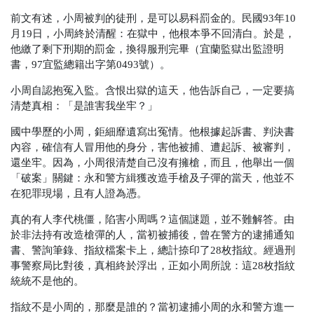
前文有述，小周被判的徒刑，是可以易科罰金的。民國93年10
月19日，小周終於清醒：在獄中，他根本爭不回清白。於是，
他繳了剩下刑期的罰金，換得服刑完畢（宜蘭監獄出監證明
書，97宜監總籍出字第0493號）。
小周自認抱冤入監。含恨出獄的這天，他告訴自己，一定要搞
清楚真相：「是誰害我坐牢？」
國中學歷的小周，鉅細靡遺寫出冤情。他根據起訴書、判決書
內容，確信有人冒用他的身分，害他被捕、遭起訴、被審判，
還坐牢。因為，小周很清楚自己沒有擁槍，而且，他舉出一個
「破案」關鍵：永和警方緝獲改造手槍及子彈的當天，他並不
在犯罪現場，且有人證為憑。
真的有人李代桃僵，陷害小周嗎？這個謎題，並不難解答。由
於非法持有改造槍彈的人，當初被捕後，曾在警方的逮捕通知
書、警詢筆錄、指紋檔案卡上，總計捺印了28枚指紋。經過刑
事警察局比對後，真相終於浮出，正如小周所說：這28枚指紋
統統不是他的。
指紋不是小周的，那麼是誰的？當初逮捕小周的永和警方進一