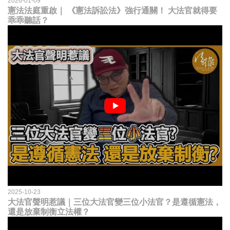
2026-01-09
憲法法庭重啟｜ 《憲法訴訟法》強行通關！ 大法官就得要
乖乖聽話？
2025-10-23
大法官聲明惹議｜三位大法官變三位小法官？是遵循憲法，
還是放棄制衡立法權？