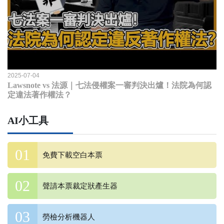
2025-07-04
Lawsnote vs 法源｜七法侵權案一審判決出爐！法院為何認
定違法著作權法？
AI小工具
免費下載空白本票
聲請本票裁定狀產生器
勞檢分析機器人