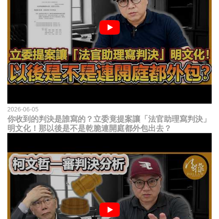
2026-06-05
你收到的判決是誰寫的？立委竟提案讓「法官助理寫判決」
明文化！那以後是不是乾脆連開庭都外包出去？