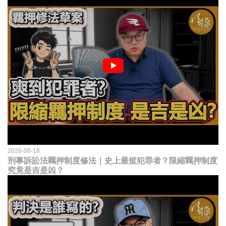
2026-06-18
刑事訴訟法羈押制度修法｜史上最挺犯罪者？限縮羈押制度
究竟是吉是凶？