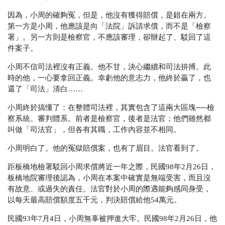
因為，小周的確夠冤，但是，他沒有獲得賠償，是錯在兩方。
第一方是小周，他應該是向「法院」訴請求償，而不是「檢察
署」。另一方則是檢察官，不應該審理，卻辦起了、駁回了這
件案子。
小周不信司法裡沒有正義。他不甘，決心繼續和司法拚搏。此
時的他，一心要拿回正義。幸虧他的意志力，他終於贏了，也
還了「司法」清白……
小周終於搞懂了：在整體司法裡，其實包含了這兩大區塊──檢
察系統、審判體系。前者是檢察官，後者是法官；他們雖然都
叫做「司法官」，但各有其職，工作內容並不相同。
小周明白了。他的冤獄賠償案，也有了眉目。法官看到了。
距板橋地檢署駁回小周求償將近一年之際，民國98年2月26日，
板橋地院審理後認為，小周在本案中確實是無端受害，而且沒
有故意、或過失的責任。法官對於小周的際遇能夠感同身受，
以每天最高賠償額度五千元，判決賠償給他54萬元。
民國93年7月4日，小周無辜被押進大牢。民國98年2月26日，他