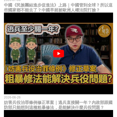
中國《民族團結進步促進法》上路｜中國管到全球？所以這
些國家都不能去了？中國早就被歐洲人權法院打臉？
2026-06-26
妨害兵役治罪條例修正草案｜逃兵直接關一年？內政部跟國
防部只能想到這種粗暴修法，是能解決什麼兵役問題？