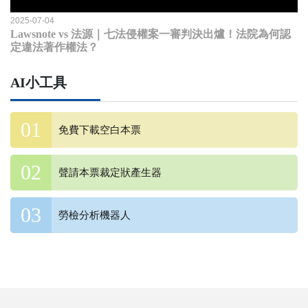
2025-07-04
Lawsnote vs 法源｜七法侵權案一審判決出爐！法院為何認
定違法著作權法？
AI小工具
免費下載空白本票
聲請本票裁定狀產生器
勞檢分析機器人