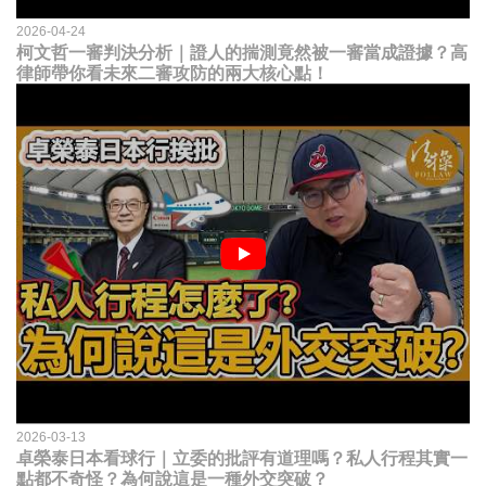
2026-04-24
柯文哲一審判決分析｜證人的揣測竟然被一審當成證據？高
律師帶你看未來二審攻防的兩大核心點！
2026-03-13
卓榮泰日本看球行｜立委的批評有道理嗎？私人行程其實一
點都不奇怪？為何說這是一種外交突破？