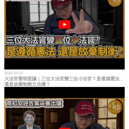
2025-10-23
大法官聲明惹議｜三位大法官變三位小法官？是遵循憲法，
還是放棄制衡立法權？