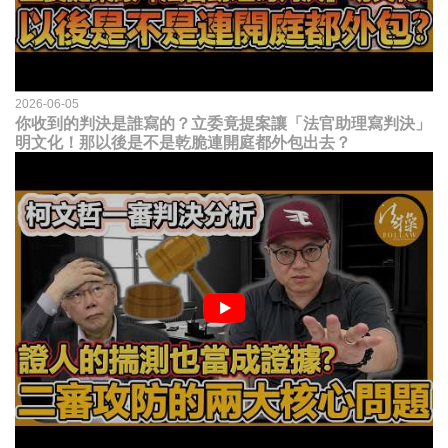
2026-06-05
你收到的判決是誰寫的？立委竟提案讓「法官助理寫判決」
明文化！那以後是不是乾脆連開庭都外包出去？