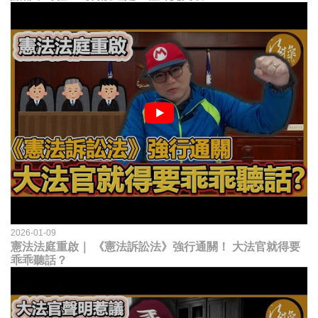
2026-01-09
憲法法庭重啟｜ 《憲法訴訟法》強行通關！ 大法官就得要
乖乖聽話？