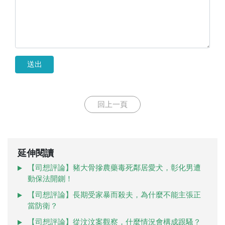
送出
回上一頁
延伸閱讀
【司想評論】豬大骨摻農藥毒死鄰居愛犬，彰化男遭
動保法開鍘！
【司想評論】長期受家暴而殺夫，為什麼不能主張正
當防衛？
【司想評論】從汶汶案觀察，什麼情況會構成跟騷？