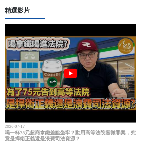
精選影片
2026-07-17
喝一杯75元超商拿鐵差點坐牢？動用高等法院審微罪案，究
竟是捍衛正義還是浪費司法資源？