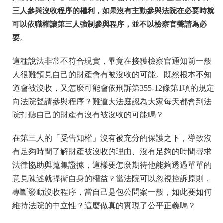
三人參與沒收程序的權利，如果沒有主動參與法院在必要時就
可以依職權讓第三人強制參與程序，並不以檢察官聲請為必
要
。
這種說法非常不符合現實，畢竟在接獲檢察官通知前一般
人很難預見自己的財產會有被沒收的可能。既然根本不知
道會被沒收，又怎麼可能會依刑訴第355-12條第1項的規定
向法院聲請參與程序？難道大法庭認為大家每天都會到法
院打聽自己的財產有沒有被沒收的可能嗎？
在第三人的「受告知權」沒有被充分的保護之下，導致沒
有足夠時間了解財產被沒收的理由、沒有足夠的時間尋求
法律協助與蒐集證據，這樣要怎麼期待他能夠透過單單的
意見陳述就捍衛自身的權益？當法院可以忽視控訴原則，
專斷發動沒收程序，當自己是包公問案一般，如此要如何
維持法院的中立性？這麼做真的實現了公平正義嗎？