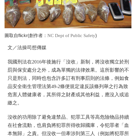
圖取自flickr(創作者：
)
NC Dept of Public Safety
文／法操司想傳媒
我國刑法在2016年後施行「沒收」新制，將沒收獨立於刑
罰與保安處分之外，成為單獨的法律效果。這所影響的不
只是刑法，同時也包含許多訂有刑事罰則的法條，例如食
品安全衛生管理法第49-2條便規定違反該條列舉之行為致
危害人體健康者，其所得之財產或其他利益，應沒入或追
繳之。
沒收的功用除了避免違禁品、犯罪工具等高危險物品持續
在社會流動，也肩負將犯罪所得收歸國庫，令犯罪者「血
本無歸」之責。但沒收一但牽涉到第三人（例如將犯罪所