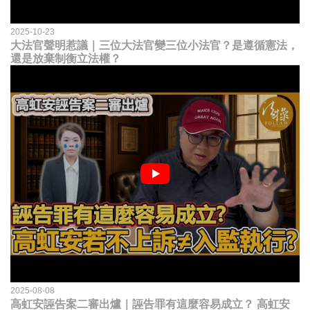
2025-10-23
大法官聲明惹議｜三位大法官變三位小法官？是遵循憲法，
還是放棄制衡立法權？
2025-08-08
高虹安誣告案二審出爐｜誣告罪有這麼容易成立？ 高虹安