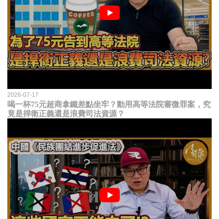
2026-07-17
喝一杯75元超商拿鐵差點坐牢？動用高等法院審微罪案，究
竟是捍衛正義還是浪費司法資源？