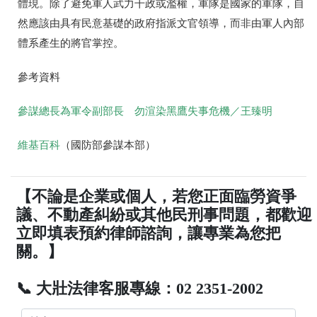
體現。除了避免軍人武力干政或濫權，軍隊是國家的軍隊，自
然應該由具有民意基礎的政府指派文官領導，而非由軍人內部
體系產生的將官掌控。
參考資料
參謀總長為軍令副部長 勿渲染黑鷹失事危機／王臻明
維基百科
（國防部參謀本部）
【不論是企業或個人，若您正面臨勞資爭
議、不動產糾紛或其他民刑事問題，都歡迎
立即填表預約律師諮詢，讓專業為您把
關。】
📞 大壯法律客服專線：02 2351-2002