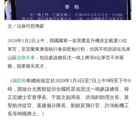
文／法操司想傳媒
2020年1月2日上午，我國國軍一架黑鷹直升機原定載運13位
軍官，至宜蘭東澳嶺執行春節慰勉行程，但因不明原因在烏來
山區
迫降失事
，包括參謀總長沈一鳴上將等8位軍官不幸罹
難，我軍痛失英才。
（
奉總統核定於2020年1月4日至7日上午9時至下午9
國防部
時，開放台北賓館提供全國民眾追思沈一鳴參謀總長、韓
正宏總士官督導長、于親文副局長、洪鴻鈞助理次長、黃
聖航侍從官、葉建儀分隊長、劉鎮富飛行官、許鴻彬機工
長等殉職將士。）