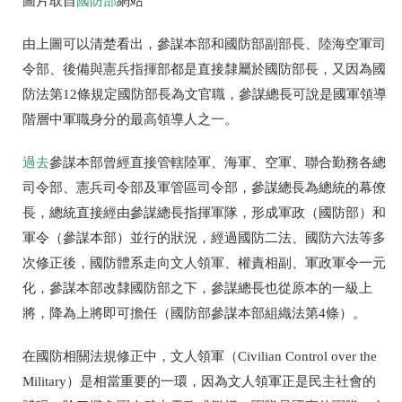
圖片取自
國防部
網站
由上圖可以清楚看出，參謀本部和國防部副部長、陸海空軍司
令部、後備與憲兵指揮部都是直接隸屬於國防部長，又因為國
防法第12條規定國防部長為文官職，參謀總長可說是國軍領導
階層中軍職身分的最高領導人之一。
過去
參謀本部曾經直接管轄陸軍、海軍、空軍、聯合勤務各總
司令部、憲兵司令部及軍管區司令部，參謀總長為總統的幕僚
長，總統直接經由參謀總長指揮軍隊，形成軍政（國防部）和
軍令（參謀本部）並行的狀況，經過國防二法、國防六法等多
次修正後，國防體系走向文人領軍、權責相副、軍政軍令一元
化，參謀本部改隸國防部之下，參謀總長也從原本的一級上
將，降為上將即可擔任（國防部參謀本部組織法第4條）。
在國防相關法規修正中，文人領軍（Civilian Control over the
Military）是相當重要的一環，因為文人領軍正是民主社會的