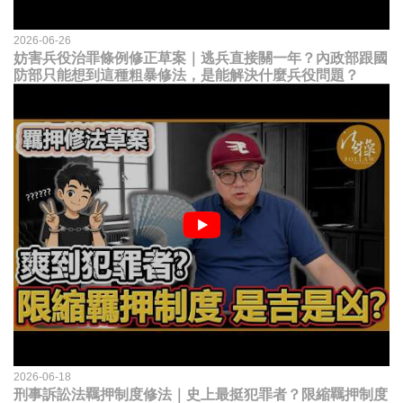
2026-06-26
妨害兵役治罪條例修正草案｜逃兵直接關一年？內政部跟國
防部只能想到這種粗暴修法，是能解決什麼兵役問題？
2026-06-18
刑事訴訟法羈押制度修法｜史上最挺犯罪者？限縮羈押制度