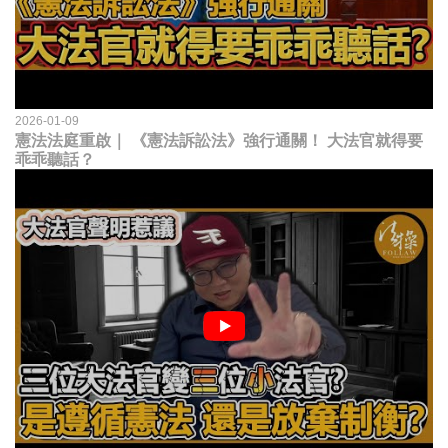
2026-01-09
憲法法庭重啟｜ 《憲法訴訟法》強行通關！ 大法官就得要
乖乖聽話？