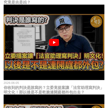
究竟是吉是凶？
2026-06-05
你收到的判決是誰寫的？立委竟提案讓「法官助理寫判決」
明文化！那以後是不是乾脆連開庭都外包出去？