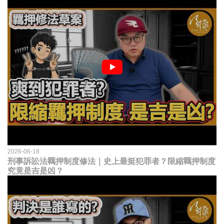
2026-06-18
刑事訴訟法羈押制度修法｜史上最挺犯罪者？限縮羈押制度
究竟是吉是凶？