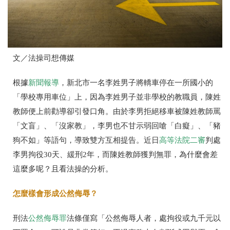
文／法操司想傳媒
根據
新聞報導
，新北市一名李姓男子將轎車停在一所國小的
「學校專用車位」上，因為李姓男子並非學校的教職員，陳姓
教師便上前勸導卻引發口角。由於李男拒絕移車被陳姓教師罵
「文盲」、「沒家教」，李男也不甘示弱回嗆「白癡」、「豬
狗不如」等語句，導致雙方互相提告。近日
高等法院二審
判處
李男拘役
30
天、緩刑
2
年，而陳姓教師獲判無罪，為什麼會差
這麼多呢？且看法操的分析。
怎麼樣會形成公然侮辱？
刑法
公然侮辱罪
法條僅寫「公然侮辱人者，處拘役或九千元以