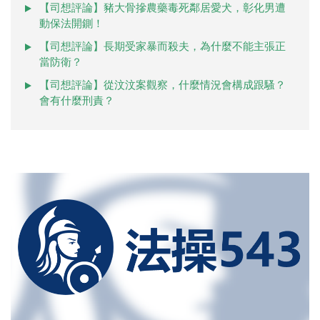
【司想評論】豬大骨摻農藥毒死鄰居愛犬，彰化男遭
動保法開鍘！
【司想評論】長期受家暴而殺夫，為什麼不能主張正
當防衛？
【司想評論】從汶汶案觀察，什麼情況會構成跟騷？
會有什麼刑責？