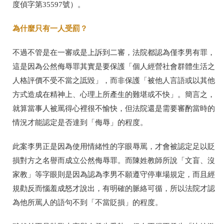
度偵字第35597號）。
為什麼只有一人受罰？
不過不管是在一審或是上訴到二審，法院都認為僅李男有罪，
這是因為公然侮辱罪其實是要保護「個人經營社會群體生活之
人格評價不受不當之詆毀」，而非保護「被他人言語或以其他
方式造成在精神上、心理上所產生的難堪或不快」。簡言之，
就算當事人被罵得心裡很不愉快，但法院還是需要審酌當時的
情況才能認定是否達到「侮辱」的程度。
此案李男正是因為使用情緒性的字眼辱罵，才會被認定足以貶
損對方之名譽而成立公然侮辱罪。而陳姓教師所說「文盲、沒
家教」等字眼則是因為認為李男不願遵守停車場規定，而且經
規勸反而惱羞成怒才說出，有明確的脈絡可循，所以法院才認
為他所罵人的語句不到「不當貶損」的程度。