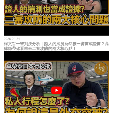
2026-04-24
柯文哲一審判決分析｜證人的揣測竟然被一審當成證據？高
律師帶你看未來二審攻防的兩大核心點！