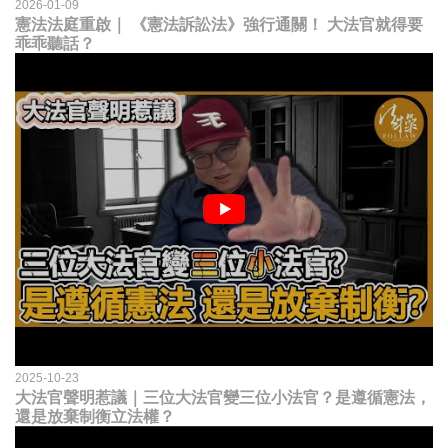
2026-01-09
憲法法庭重啟｜ 《憲法訴訟法》強行通關！ 大法官就得要
乖乖聽話？
2025-10-23
大法官聲明惹議｜三位大法官變三位小法官？是遵循憲法，
還是放棄制衡立法權？