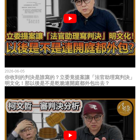
2026-06-05
你收到的判決是誰寫的？立委竟提案讓「法官助理寫判決」
明文化！那以後是不是乾脆連開庭都外包出去？