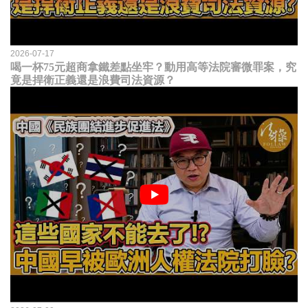
2026-07-17
喝一杯75元超商拿鐵差點坐牢？動用高等法院審微罪案，究
竟是捍衛正義還是浪費司法資源？