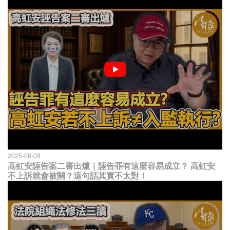
2025-08-08
高虹安誣告案二審出爐｜誣告罪有這麼容易成立？ 高虹安
不上訴就會被關？這句話其實不太對！