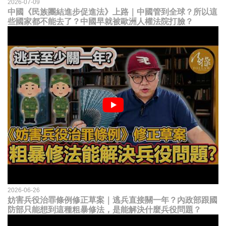
2026-07-09
中國《民族團結進步促進法》上路｜中國管到全球？所以這
些國家都不能去了？中國早就被歐洲人權法院打臉？
2026-06-26
妨害兵役治罪條例修正草案｜逃兵直接關一年？內政部跟國
防部只能想到這種粗暴修法，是能解決什麼兵役問題？