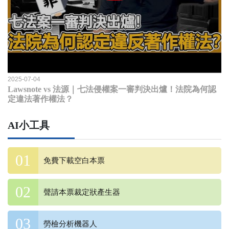
2025-07-04
Lawsnote vs 法源｜七法侵權案一審判決出爐！法院為何認
定違法著作權法？
AI小工具
免費下載空白本票
聲請本票裁定狀產生器
勞檢分析機器人