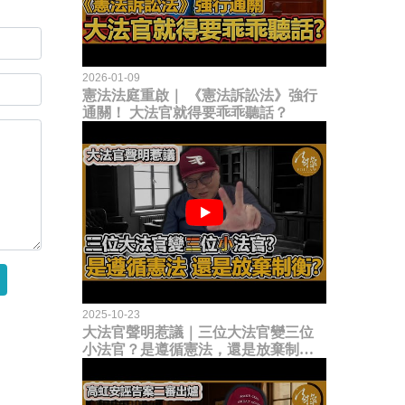
2026-01-09
憲法法庭重啟｜ 《憲法訴訟法》強行
通關！ 大法官就得要乖乖聽話？
2025-10-23
大法官聲明惹議｜三位大法官變三位
小法官？是遵循憲法，還是放棄制衡
立法權？