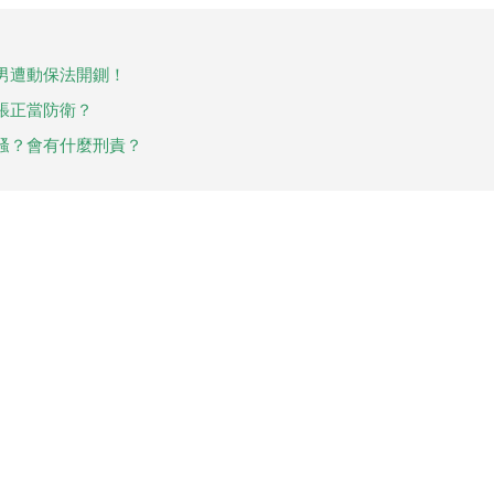
男遭動保法開鍘！
張正當防衛？
騷？會有什麼刑責？