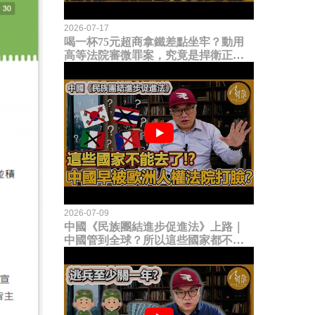
2026-07-17
喝一杯75元超商拿鐵差點坐牢？動用
高等法院審微罪案，究竟是捍衛正義
還是浪費司法資源？
2026-07-09
中國《民族團結進步促進法》上路｜
中國管到全球？所以這些國家都不能
去了？中國早就被歐洲人權法院打
臉？