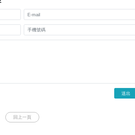
2
送出
回上一頁