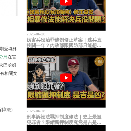
2026-06-26
妨害兵役治罪條例修正草案｜逃兵直
接關一年？內政部跟國防部只能想到
長期受辱終
這種粗暴修法，是能解決什麼兵役問
題？
分局
在官
求巴哈姆
仍有相關文
保障法）
2026-06-18
刑事訴訟法羈押制度修法｜史上最挺
犯罪者？限縮羈押制度究竟是吉是
凶？