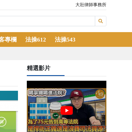
大壯律師事務所
客專欄
法操612
法操543
精選影片