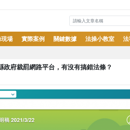
操現場
實際案例
關鍵數據
法操小教室
法
縣政府裁罰網路平台，有沒有搞錯法條？