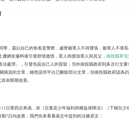
侵同學，還以自己的爸爸是警察，威脅被害人不得聲張，被害人不堪
上遭網友爆料後引發群情激憤，眾人肉搜加害人與其父，
南投縣草屯
依法處理」，引發包庇自己人的質疑；另外南投縣政府則多次行文要
害人相關個資的文章，雖然該些平台已刪除部分文章，但南投縣政府認為
萬元並命限期改善。
3月11日第四次來函，依《兒童及少年福利與權益保障法》（下稱兒少
並限期7日內改善，我們先來看看函文中提到的法條原文：