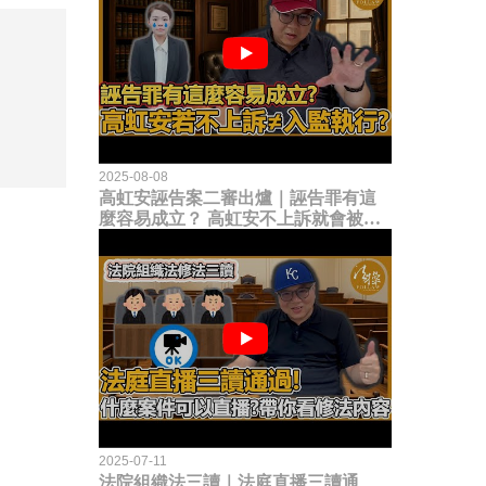
2025-08-08
高虹安誣告案二審出爐｜誣告罪有這
麼容易成立？ 高虹安不上訴就會被
關？這句話其實不太對！
2025-07-11
法院組織法三讀｜法庭直播三讀通