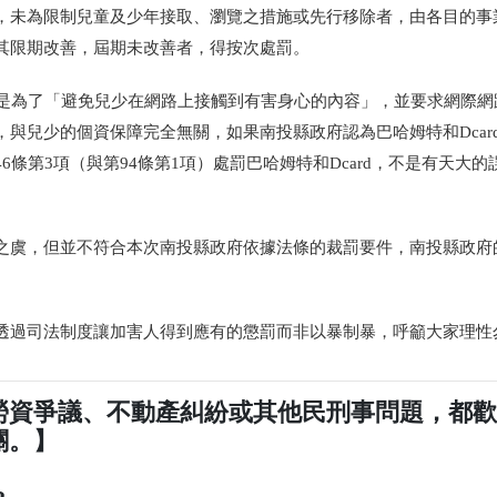
，未為限制兒童及少年接取、瀏覽之措施或先行移除者，由各目的事
其限期改善，屆期未改善者，得按次處罰。
的是為了「避免兒少在網路上接觸到有害身心的內容」，並要求網際網
與兒少的個資保障完全無關，如果南投縣政府認為巴哈姆特和Dcar
條第3項（與第94條第1項）處罰巴哈姆特和Dcard，不是有天大的
之虞，但並不符合本次南投縣政府依據法條的裁罰要件，南投縣政府
透過司法制度讓加害人得到應有的懲罰而非以暴制暴，呼籲大家理性
勞資爭議、不動產糾紛或其他民刑事問題，都
關。】