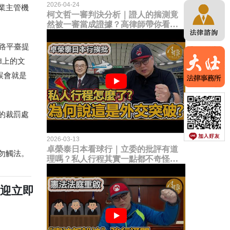
2026-04-24
業主管機
柯文哲一審判決分析｜證人的揣測竟
然被一審當成證據？高律師帶你看未
來二審攻防的兩大核心點！
路平臺提
d上的文
誤會就是
的裁罰處
2026-03-13
卓榮泰日本看球行｜立委的批評有道
勿觸法。
理嗎？私人行程其實一點都不奇怪？
為何說這是一種外交突破？
歡迎立即