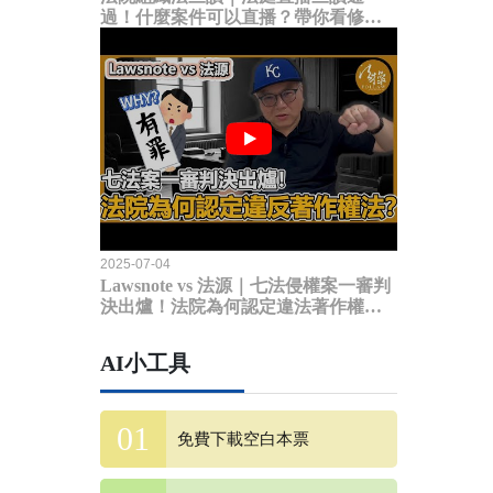
過！什麼案件可以直播？帶你看修法
內容
2025-07-04
Lawsnote vs 法源｜七法侵權案一審判
決出爐！法院為何認定違法著作權
法？
AI小工具
免費下載空白本票