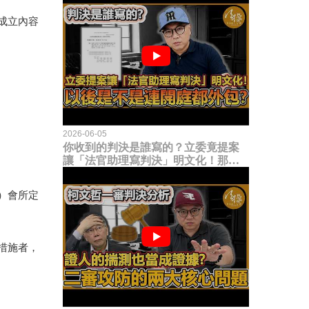
成立內容
2026-06-05
你收到的判決是誰寫的？立委竟提案
讓「法官助理寫判決」明文化！那以
後是不是乾脆連開庭都外包出去？
）會所定
措施者，