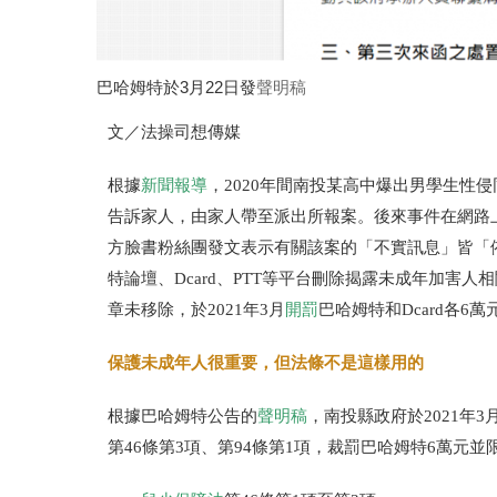
巴哈姆特於3月22日發
聲明稿
文／法操司想傳媒
根據
新聞報導
，2020年間南投某高中爆出男學生性
告訴家人，由家人帶至派出所報案。後來事件在網路
方臉書粉絲團發文表示有關該案的「不實訊息」皆「
特論壇、Dcard、PTT等平台刪除揭露未成年加
章未移除，於2021年3月
開罰
巴哈姆特和Dcard各6
保護未成年人很重要，但法條不是這樣用的
根據巴哈姆特公告的
聲明稿
，南投縣政府於2021年
第46條第3項、第94條第1項，裁罰巴哈姆特6萬元