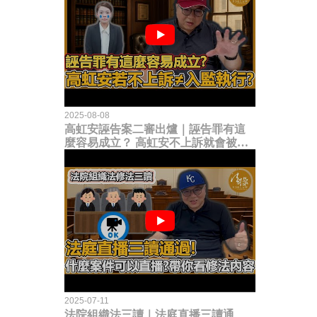
2025-08-08
高虹安誣告案二審出爐｜誣告罪有這
麼容易成立？ 高虹安不上訴就會被
關？這句話其實不太對！
2025-07-11
法院組織法三讀｜法庭直播三讀通