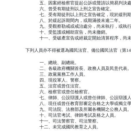
五、因案經檢察官提起公訴或聲請以簡易判決
六、曾受有期徒刑以上刑之宣告確定。
七、受有期徒刑以上刑之宣告確定，現於緩刑
八、於緩起訴期間內，或期滿後未逾二年。
九、受觀察勒戒或戒治處分，尚未執行，或執
十、受監護或輔助宣告，尚未撤銷。
十一、受破產宣告或經裁定開始清算程序，尚
下列人員亦不得被選為國民法官、備位國民法官（第1
一、總統、副總統。
二、各級政府機關首長、政務人員及民意代表
三、政黨黨務工作人員。
四、現役軍人、警察。
五、法官或曾任法官。
六、檢察官或曾任檢察官。
七、律師、公設辯護人或曾任律師、公設辯護
八、現任或曾任教育部審定合格之大學或獨立
九、司法院、法務部及所屬各機關之公務人員
十、司法官考試、律師考試及格之人員。
十一、司法警察官、司法警察。
十二、未完成國民教育之人員。