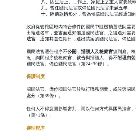
八、因生活上、工作上、家庭上之重大需要致
九、曾任國民法官或備位國民法官未滿五年。
十、除前款情形外，曾為候選國民法官經通知
政府從管轄區域內符合條件的國民中隨機抽選法院需要
出複選名單，並書面通知備選國民法官。之後遇到需要
法官
，通知其選任期日，選出該案的國民法官、備位國民
國民法官選任程序
不公開
，
辯護人
及
檢察官
須到庭。檢
況，詢問程序後檢察官、被告與辯護人，得
不附理由
聲
國民法官、備位國民法官（第24~30條）。
保護制度
國民法官、備位國民法官於執行職務期間，或候選國民
。
處分（第39條）
任何人不得意圖影響審判，而以任何方式與國民法官、
。
（第41條）
審理程序