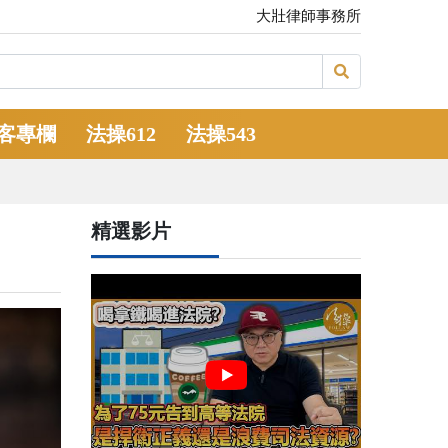
大壯律師事務所
客專欄
法操612
法操543
精選影片