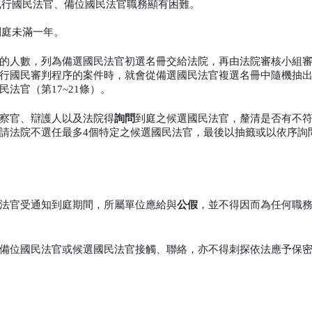
執行國民法官、備位國民法官職務顯有困難。
到庭未滿一年。
的人數，列為備選國民法官初選名冊交給法院，再由法院審核小組
行國民審判程序的案件時，就會從備選國民法官複選名冊中隨機抽
法官（第17~21條）。
察官、辯護人以及法院得
詢問
到庭之候選國民法官，釐清是否有不
請法院不選任最多4個特定之候選國民法官，最後以抽籤或以依序詢
法官受通知到庭期間，所屬單位應給與
公假
，並不得因而為任何職
備位國民法官或候選國民法官接觸、聯絡，亦不得刺探依法應予保