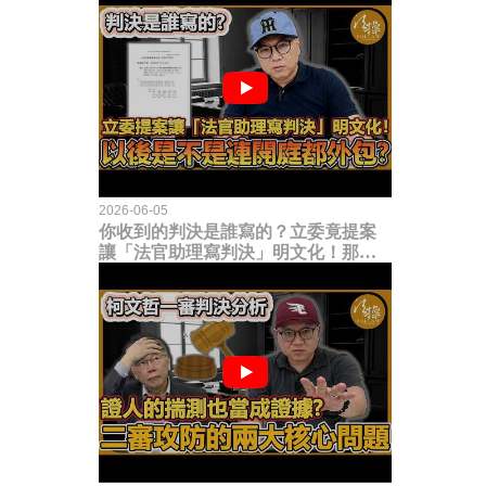
2026-06-05
你收到的判決是誰寫的？立委竟提案
讓「法官助理寫判決」明文化！那以
後是不是乾脆連開庭都外包出去？