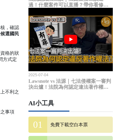
過！什麼案件可以直播？帶你看修法
內容
審核，確認
出
候選國民
符資格的狀
問方式定
2025-07-04
Lawsnote vs 法源｜七法侵權案一審判
決出爐！法院為何認定違法著作權
務上不利之
法？
AI小工具
密之事項
免費下載空白本票