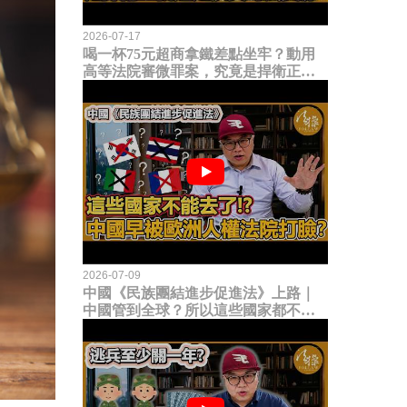
2026-07-17
喝一杯75元超商拿鐵差點坐牢？動用
高等法院審微罪案，究竟是捍衛正義
還是浪費司法資源？
2026-07-09
中國《民族團結進步促進法》上路｜
中國管到全球？所以這些國家都不能
去了？中國早就被歐洲人權法院打
臉？