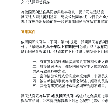
文／法操司想傳媒
為使國民與法官共同參與刑事審判，提升司法透明度，立
國民進入司法審判體系，總統並於同年8月12日公布全
嗎？在思考出結論前先一起來看看國民法官法有哪些重
適用案件
依照國民法官法（下同）第3條規定，我國國民有參與
外，「最輕本刑為
十年以上有期徒刑
之罪」或「
故意
犯
應行國民參與審判。但如果有下列情形，則例外不行國
一、有事實足認行國民參與審判有難期公正之
二、對於國民法官、備位國民法官本人或其配
財產有致生危害之虞。
三、案件情節繁雜或需高度專業知識，非經長
四、被告就被訴事實為有罪之陳述，經審判長
五、其他有事實足認行國民參與審判顯不適當
國民法官庭為
法官3名
及
國民法官6名
組成之合議庭（第
與法官相同，並不得洩漏職務上知悉之秘密（第8、9