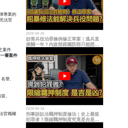
法律專業的
國民法官
2026-06-26
妨害兵役治罪條例修正草案｜逃兵直
接關一年？內政部跟國防部只能想到
之案件
這種粗暴修法，是能解決什麼兵役問
題？
第一審案件
、名譽、
適當。
2026-06-18
民法官職權
刑事訴訟法羈押制度修法｜史上最挺
犯罪者？限縮羈押制度究竟是吉是
凶？