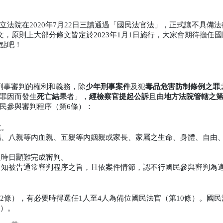
法院在2020年7月22日三讀通過「國民法官法」，正式讓不具備
文，原則上大部分條文皆定於2023年1月1日施行，大家會期待擔任
點吧！
刑事審判的權利和義務，除
少年刑事案件
及犯
毒品危害防制條例之罪
罪因而發生
死亡結果
者」，
經檢察官提起公訴
且
由地方法院管轄之
民參與審判程序（第6條）：
虞。
偶、八親等內血親、五親等內姻親或家長、家屬之生命、身體、自由
久時日顯難完成審判。
告知被告通常審判程序之旨，且依案件情節，認不行國民參與審判為
。
2條），有必要時得選任1人至4人為備位國民法官（第10條）。國
條）。