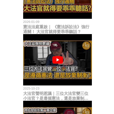
2026-01-09
憲法法庭重啟｜ 《憲法訴訟法》強行
通關！ 大法官就得要乖乖聽話？
2025-10-23
大法官聲明惹議｜三位大法官變三位
小法官？是遵循憲法，還是放棄制衡
立法權？