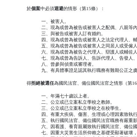
於
個案
中必須
迴避
的情形（第15條）：
一、被害人。
二、現為或曾為被告或被害人之配偶、八親等
三、與被告或被害人訂有婚約。
四、現為或曾為被告或被害人之法定代理人、
五、現為或曾為被告或被害人之同居人或受僱
六、現為或曾為被告之代理人、辯護人或輔佐
七、現為或曾為告訴人、告訴代理人、告發人
八、曾參與偵查或審理者。
九、有具體事證足認其執行職務有難期公正之
得
拒絕被選任
為國民法官、備位國民法官之情形（第1
一、年滿七十歲以上者。
二、公立或已立案私立學校之教師。
三、公立或已立案私立學校之在校學生。
四、有重大疾病、傷害、生理或心理因素致執
五、執行國民法官、備位國民法官職務有嚴重
六、因看護、養育親屬致執行國民法官、備位
七、因重大災害生活所仰賴之基礎受顯著破壞