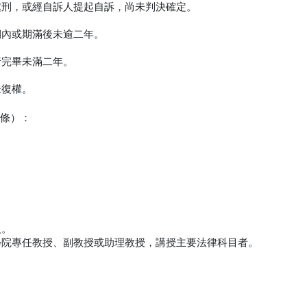
處刑，或經自訴人提起自訴，尚未判決確定。
期內或期滿後未逾二年。
行完畢未滿二年。
未復權。
4條）：
。
人。
學院專任教授、副教授或助理教授，講授主要法律科目者。
。