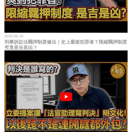
2026-06-18
刑事訴訟法羈押制度修法｜史上最挺犯罪者？限縮羈押制度
究竟是吉是凶？