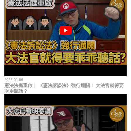
2026-01-09
憲法法庭重啟｜ 《憲法訴訟法》強行通關！ 大法官就得要
乖乖聽話？