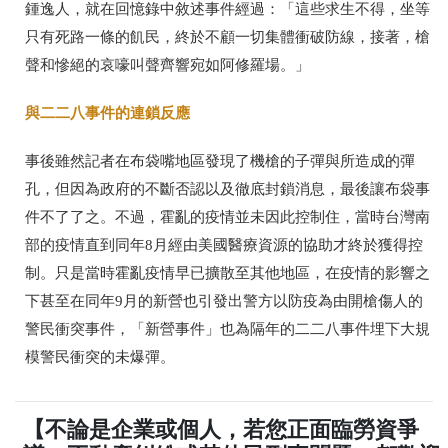
鍾逸人，就在回憶錄中敘述事件經過：「這些求生不得，坐等
只有死路一條的飢民，終於不顧一切集體衝破防線，接著，槍
聲和慘絕的哀嚎叫聲齊響宛如阿修羅場。」
與二二八事件的連鎖反應
事後雖然記者在布袋嘴地區發現了機槍的子彈與所造成的彈
孔，但因為政府的不斷否認以及徹底封鎖消息，最後讓布袋事
件不了了之。不過，霍亂的疫情並未因此控制住，當時台灣南
部的疫情直到同年
8
月經由美國醫療資源的協助才終於獲得控
制。只是當時霍亂疫情早已擴散至其他地區，在疫情的影響之
下甚至在同年
9
月的新營也引發出警方以防疫為由開槍傷人的
警民衝突事件，「新營事件」也為隔年的二二八事件埋下大規
模警民衝突的未爆彈。
【不論是企業或個人，若您正面臨勞資爭