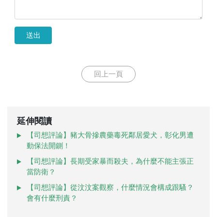
送出
回上一頁
延伸閱讀
【司想評論】豬大骨摻農藥毒死鄰居愛犬，彰化男遭
動保法開鍘！
【司想評論】長期受家暴而殺夫，為什麼不能主張正
當防衛？
【司想評論】從汶汶案觀察，什麼情況會構成跟騷？
會有什麼刑責？