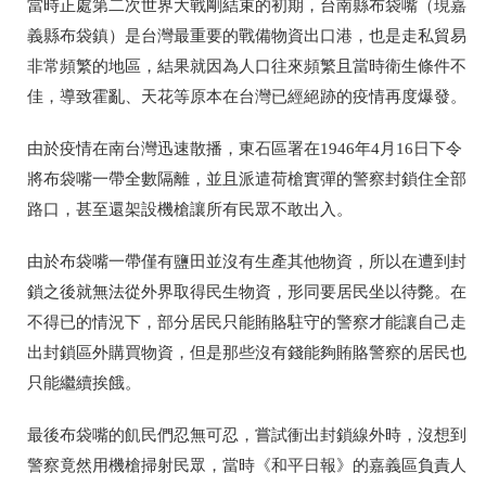
當時正處第二次世界大戰剛結束的初期，台南縣布袋嘴（現嘉
義縣布袋鎮）是台灣最重要的戰備物資出口港，也是走私貿易
非常頻繁的地區，結果就因為人口往來頻繁且當時衛生條件不
佳，導致霍亂、天花等原本在台灣已經絕跡的疫情再度爆發。
由於疫情在南台灣迅速散播，東石區署在
1946
年
4
月
16
日下令
將布袋嘴一帶全數隔離，並且派遣荷槍實彈的警察封鎖住全部
路口，甚至還架設機槍讓所有民眾不敢出入。
由於布袋嘴一帶僅有鹽田並沒有生產其他物資，所以在遭到封
鎖之後就無法從外界取得民生物資，形同要居民坐以待斃。在
不得已的情況下，部分居民只能賄賂駐守的警察才能讓自己走
出封鎖區外購買物資，但是那些沒有錢能夠賄賂警察的居民也
只能繼續挨餓。
最後布袋嘴的飢民們忍無可忍，嘗試衝出封鎖線外時，沒想到
警察竟然用機槍掃射民眾，當時《和平日報》的嘉義區負責人