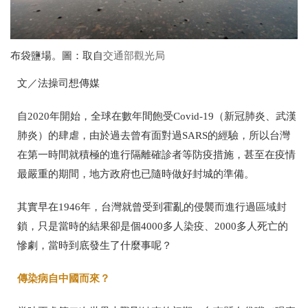
布袋鹽場。圖：取自
交通部觀光局
文／法操司想傳媒
自
2020
年開始，全球在數年間飽受Covid-19（新冠肺炎、武漢
肺炎）的肆虐，由於過去曾有面對過
SARS
的經驗，所以台灣
在第一時間就積極的進行隔離確診者等防疫措施，甚至在疫情
最嚴重的期間，地方政府也已隨時做好封城的準備。
其實早在
1946
年，台灣就曾受到霍亂的侵襲而進行過區域封
鎖，只是當時的結果卻是個
4000
多人染疫、
2000
多人死亡的
慘劇，當時到底發生了什麼事呢？
傳染病自中國而來？