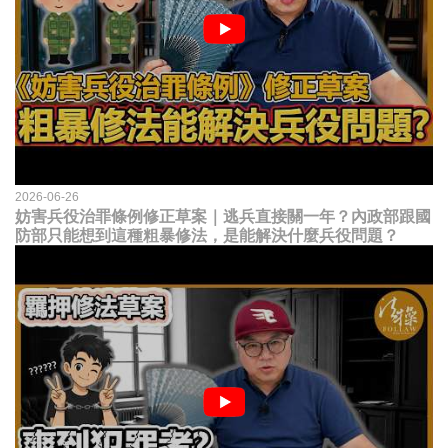
2026-06-26
妨害兵役治罪條例修正草案｜逃兵直接關一年？內政部跟國
防部只能想到這種粗暴修法，是能解決什麼兵役問題？