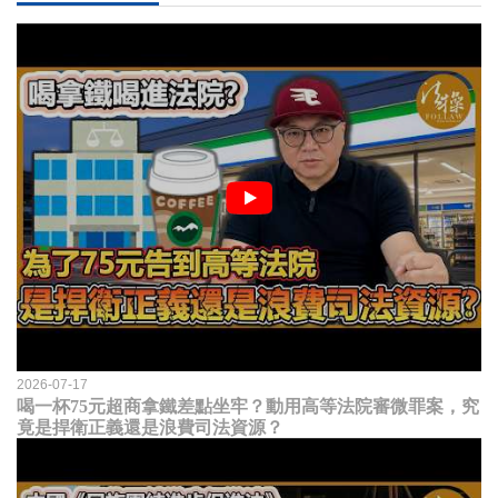
2026-07-17
喝一杯75元超商拿鐵差點坐牢？動用高等法院審微罪案，究
竟是捍衛正義還是浪費司法資源？