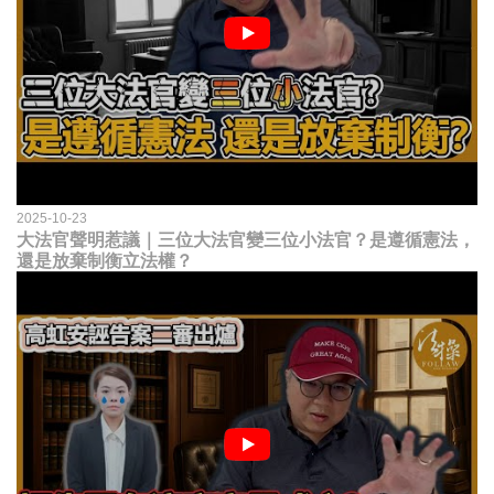
2025-10-23
大法官聲明惹議｜三位大法官變三位小法官？是遵循憲法，
還是放棄制衡立法權？