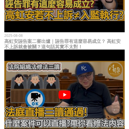
2025-08-08
高虹安誣告案二審出爐｜誣告罪有這麼容易成立？ 高虹安
不上訴就會被關？這句話其實不太對！