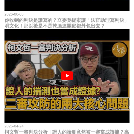
2026-06-05
你收到的判決是誰寫的？立委竟提案讓「法官助理寫判決」
明文化！那以後是不是乾脆連開庭都外包出去？
2026-04-24
柯文哲一審判決分析｜證人的揣測竟然被一審當成證據？高