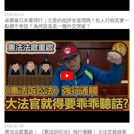
2026-03-13
卓榮泰日本看球行｜立委的批評有道理嗎？私人行程其實一
點都不奇怪？為何說這是一種外交突破？
2026-01-09
憲法法庭重啟｜ 《憲法訴訟法》強行通關！ 大法官就得要