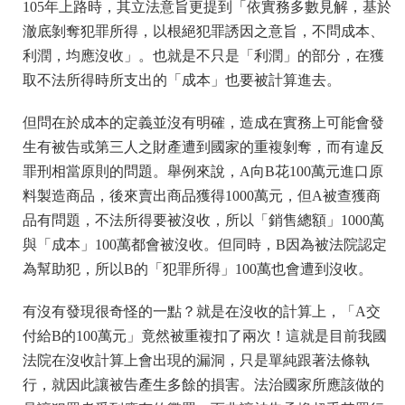
105年上路時，其立法意旨更提到「依實務多數見解，基於
澈底剝奪犯罪所得，以根絕犯罪誘因之意旨，不問成本、
利潤，均應沒收」。也就是不只是「利潤」的部分，在獲
取不法所得時所支出的「成本」也要被計算進去。
但問在於成本的定義並沒有明確，造成在實務上可能會發
生有被告或第三人之財產遭到國家的重複剝奪，而有違反
罪刑相當原則的問題。舉例來說，A向B花100萬元進口原
料製造商品，後來賣出商品獲得1000萬元，但A被查獲商
品有問題，不法所得要被沒收，所以「銷售總額」1000萬
與「成本」100萬都會被沒收。但同時，B因為被法院認定
為幫助犯，所以B的「犯罪所得」100萬也會遭到沒收。
有沒有發現很奇怪的一點？就是在沒收的計算上，「A交
付給B的100萬元」竟然被重複扣了兩次！這就是目前我國
法院在沒收計算上會出現的漏洞，只是單純跟著法條執
行，就因此讓被告產生多餘的損害。法治國家所應該做的