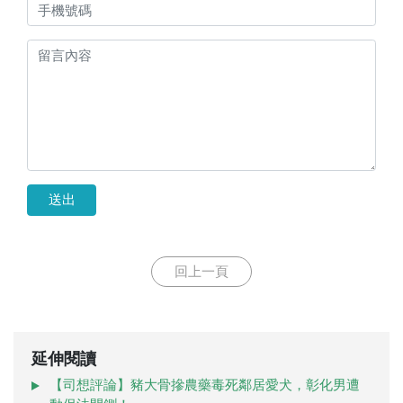
送出
回上一頁
延伸閱讀
【司想評論】豬大骨摻農藥毒死鄰居愛犬，彰化男遭