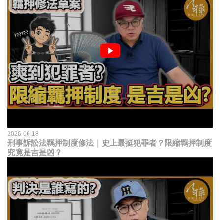
2026-06-18
刑事訴訟法羈押制度修法｜史上最挺犯罪者？限縮羈押制度
究竟是吉是凶？