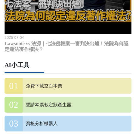
2025-07-04
Lawsnote vs 法源｜七法侵權案一審判決出爐！法院為何認
定違法著作權法？
AI小工具
免費下載空白本票
聲請本票裁定狀產生器
勞檢分析機器人