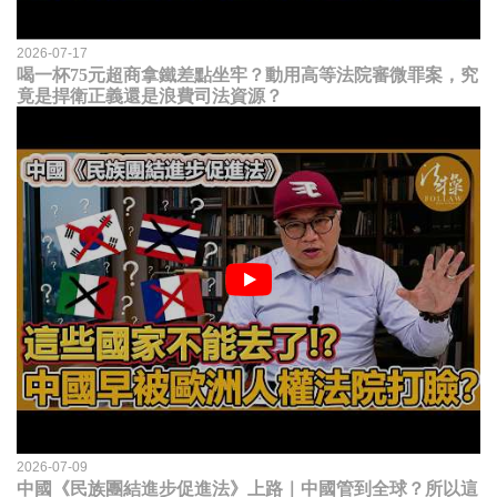
2026-07-17
喝一杯75元超商拿鐵差點坐牢？動用高等法院審微罪案，究
竟是捍衛正義還是浪費司法資源？
2026-07-09
中國《民族團結進步促進法》上路｜中國管到全球？所以這