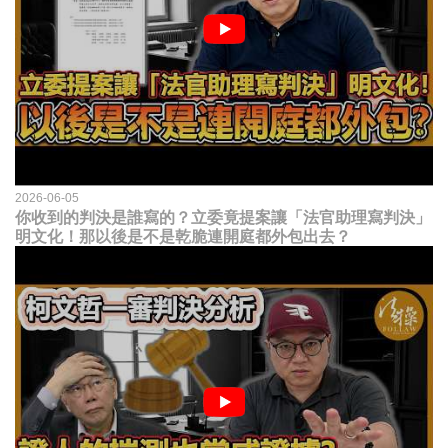
2026-06-05
你收到的判決是誰寫的？立委竟提案讓「法官助理寫判決」
明文化！那以後是不是乾脆連開庭都外包出去？