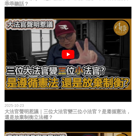
乖乖聽話？
2025-10-23
大法官聲明惹議｜三位大法官變三位小法官？是遵循憲法，
還是放棄制衡立法權？