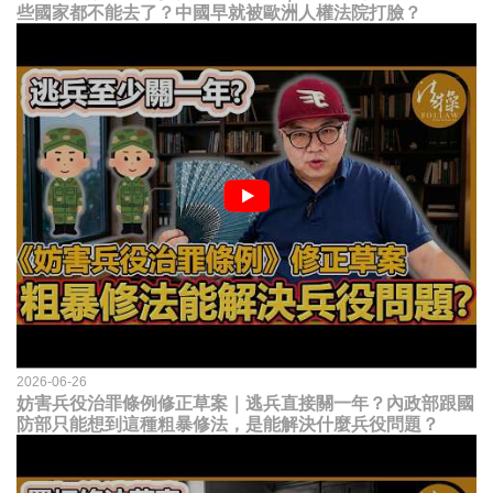
些國家都不能去了？中國早就被歐洲人權法院打臉？
2026-06-26
妨害兵役治罪條例修正草案｜逃兵直接關一年？內政部跟國
防部只能想到這種粗暴修法，是能解決什麼兵役問題？