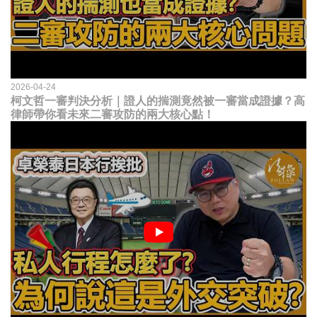
2026-04-24
柯文哲一審判決分析｜證人的揣測竟然被一審當成證據？高
律師帶你看未來二審攻防的兩大核心點！