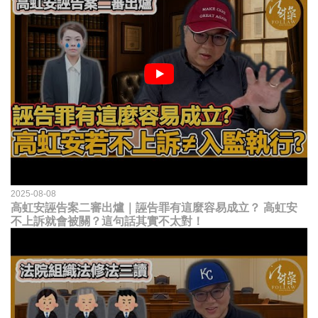
2025-08-08
高虹安誣告案二審出爐｜誣告罪有這麼容易成立？ 高虹安
不上訴就會被關？這句話其實不太對！