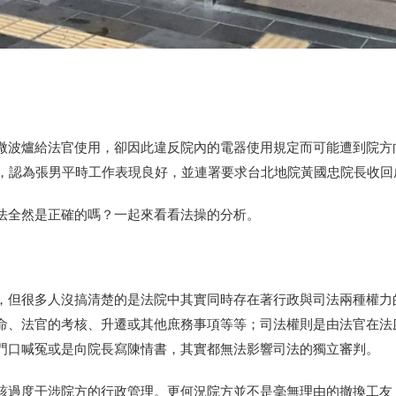
微波爐給法官使用，卻因此違反院內的電器使用規定而可能遭到院方
，認為張男平時工作表現良好，並連署要求台北地院黃國忠院長收回
法全然是正確的嗎？一起來看看法操的分析。
，但很多人沒搞清楚的是法院中其實同時存在著行政與司法兩種權力
命、法官的考核、升遷或其他庶務事項等等；司法權則是由法官在法
門口喊冤或是向院長寫陳情書，其實都無法影響司法的獨立審判。
該過度干涉院方的行政管理。更何況院方並不是毫無理由的撤換工友