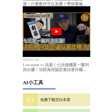
過！什麼案件可以直播？帶你看修法
內容
2025-07-04
Lawsnote vs 法源｜七法侵權案一審判
決出爐！法院為何認定違法著作權
法？
AI小工具
免費下載空白本票