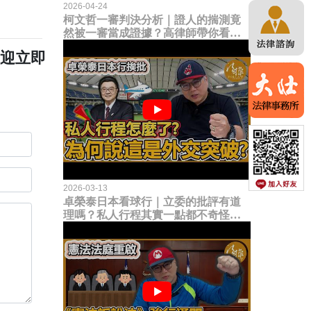
2026-04-24
柯文哲一審判決分析｜證人的揣測竟
然被一審當成證據？高律師帶你看未
來二審攻防的兩大核心點！
歡迎立即
2026-03-13
卓榮泰日本看球行｜立委的批評有道
理嗎？私人行程其實一點都不奇怪？
為何說這是一種外交突破？