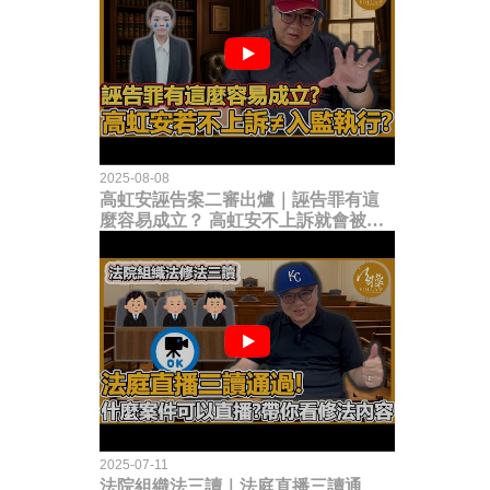
2025-08-08
高虹安誣告案二審出爐｜誣告罪有這
麼容易成立？ 高虹安不上訴就會被
關？這句話其實不太對！
2025-07-11
法院組織法三讀｜法庭直播三讀通