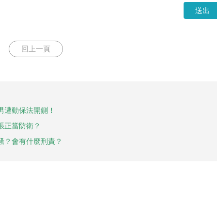
送出
回上一頁
男遭動保法開鍘！
張正當防衛？
騷？會有什麼刑責？