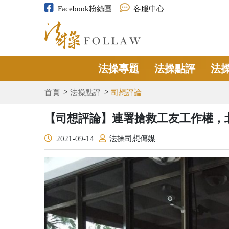
Facebook粉絲團
客服中心
法操專題
法操點評
法
首頁
法操點評
司想評論
【司想評論】連署搶救工友工作權，
2021-09-14
法操司想傳媒