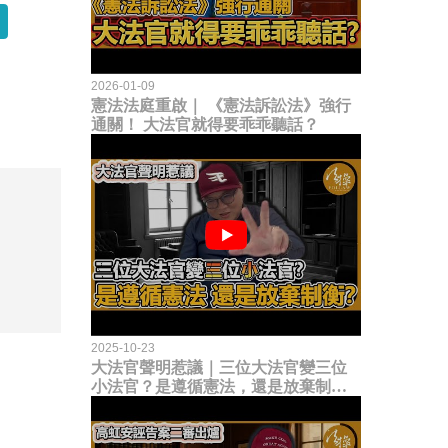
2026-01-09
憲法法庭重啟｜ 《憲法訴訟法》強行
通關！ 大法官就得要乖乖聽話？
2025-10-23
大法官聲明惹議｜三位大法官變三位
小法官？是遵循憲法，還是放棄制衡
立法權？