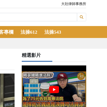
大壯律師事務所
客專欄
法操612
法操543
精選影片