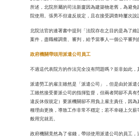
所述，北院所屬的司法新廈因為建築物老舊，為避免
院使用。張男不但違反規定，且在接受調查時屢次說
北院法官的連署書中提到「法院存在之目的是為了維
案件，盡職權調查、審判，給予當事人一個公平審判
政府機關帶頭用派遣公司員工
不過這代表院方的作法完全沒有問題嗎？並非如此，
派遣勞工的雇主雖然是「派遣公司」，但是由於派遣
工雖然接受要派公司的指揮監督，但兩者間卻不具有
違反休假規定）要派機關卻不用負上雇主責任，因為
種理由更換，導致工作非常不穩定；若不幸碰上欠薪
般用完就丟。
政府機關竟然為了省錢，帶頭使用派遣公司的員工，