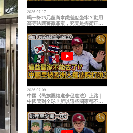
2026-07-17
喝一杯75元超商拿鐵差點坐牢？動用
高等法院審微罪案，究竟是捍衛正義
還是浪費司法資源？
2026-07-09
中國《民族團結進步促進法》上路｜
中國管到全球？所以這些國家都不能
去了？中國早就被歐洲人權法院打
臉？