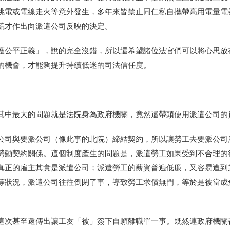
跳電或電線走火等意外發生，多年來皆禁止同仁私自攜帶高用電量電
謊才作出向派遣公司反映的決定。
護公平正義」，說的完全沒錯，所以還希望諸位法官們可以將心思放
的機會，才能夠提升持續低迷的司法信任度。
其中最大的問題就是法院身為政府機關，竟然還帶頭使用派遣公司的
公司與要派公司（像此事的北院）締結契約，所以讓勞工去要派公司
勞動契約關係。這個制度產生的問題是，派遣勞工如果受到不合理的
真正的雇主其實是派遣公司；派遣勞工的薪資普遍低廉，又容易遭到
等狀況，派遣公司往往倒閉了事，導致勞工求償無門，等於是被當成
這次甚至還傳出讓工友「被」簽下自願離職單一事。既然連政府機關