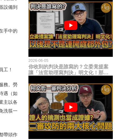
器設備到
在手中的
2026-06-05
你收到的判決是誰寫的？立委竟提案
員工！
讓「法官助理寫判決」明文化！那以
後是不是乾脆連開庭都外包出去？
服務。勞
待遇（如
業主以各
免洗筷一
都帶頭作