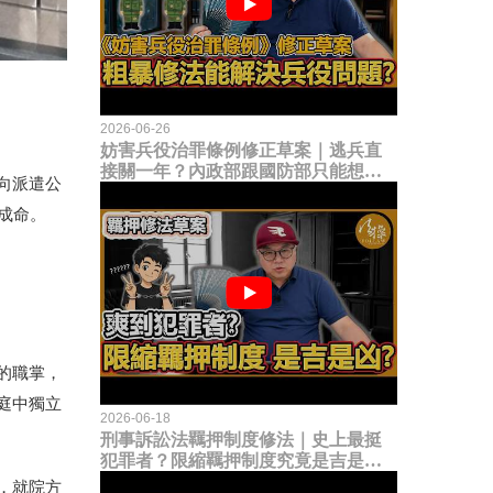
2026-06-26
妨害兵役治罪條例修正草案｜逃兵直
接關一年？內政部跟國防部只能想到
向派遣公
這種粗暴修法，是能解決什麼兵役問
題？
成命。
的職掌，
庭中獨立
2026-06-18
刑事訴訟法羈押制度修法｜史上最挺
犯罪者？限縮羈押制度究竟是吉是
凶？
，就院方