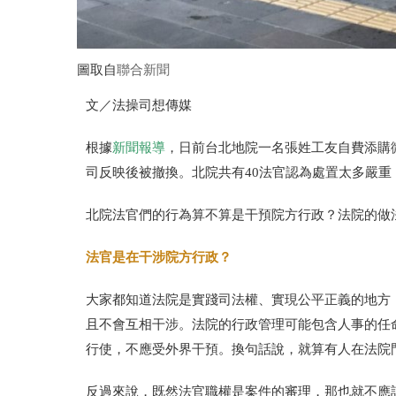
圖取自
聯合新聞
文／法操司想傳媒
根據
新聞報導
，日前台北地院一名張姓工友自費添購
司反映後被撤換。北院共有
40
法官認為處置太多嚴重
北院法官們的行為算不算是干預院方行政？法院的做
法官是在干涉院方行政？
大家都知道法院是實踐司法權、實現公平正義的地方
且不會互相干涉。法院的行政管理可能包含人事的任
行使，不應受外界干預。換句話說，就算有人在法院
反過來說，既然法官職權是案件的審理，那也就不應