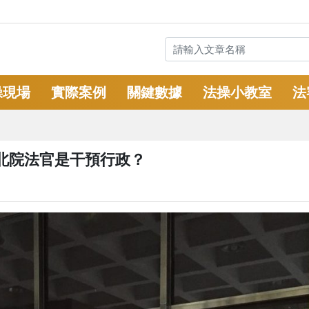
操現場
實際案例
關鍵數據
法操小教室
法
北院法官是干預行政？