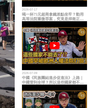
2026-07-17
喝一杯75元超商拿鐵差點坐牢？動用
高等法院審微罪案，究竟是捍衛正義
還是浪費司法資源？
2026-07-09
中國《民族團結進步促進法》上路｜
中國管到全球？所以這些國家都不能
去了？中國早就被歐洲人權法院打
臉？