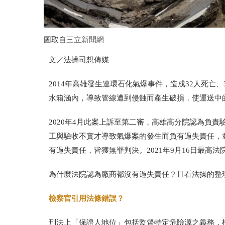
圖取自
三立新聞網
文／法操司想傳媒
2014
年高雄發生連環石化氣爆事件，造成
32
人死亡、
水箱涵內，導致管線遭到侵蝕而產生破損，使運送中
2020
年
4
月此案上訴至第二審，高雄高分院認為負責
工與驗收不實才導致氣爆案的發生而負有過失責任，
有過失責任，皆獲無罪判決。
2021
年
9
月
16
日最高法
為什麼法院認為廠商都沒有過失責任？且看法操的整
檢察官引用法條錯誤？
刑法上「保證人地位」包括監督特定危險源之義務，