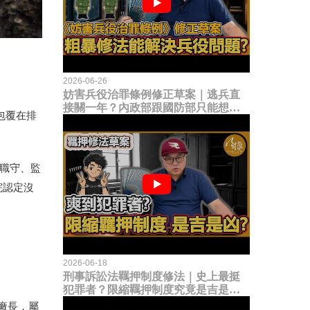
2026-06-26
妨害兵役治罪條例修正草案｜逃兵直
接關一年？內政部跟國防部只能想到
包覆在排
這種粗暴修法，是能解決什麼兵役問
題？
職守、監
院認定沒
2026-06-18
刑事訴訟法羈押制度修法｜史上最挺
犯罪者？限縮羈押制度究竟是吉是
凶？
廠長，屬