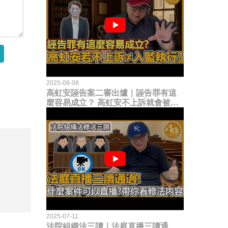
2025-08-08
高虹安誣告案二審出爐｜誣告罪有這
麼容易成立？ 高虹安不上訴就會被
關？這句話其實不太對！
2025-07-11
法院組織法三讀｜法庭直播三讀通