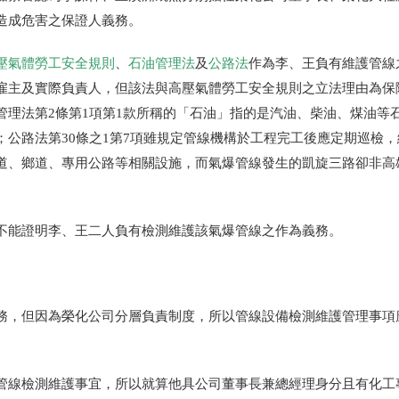
造成危害之保證人義務。
壓氣體勞工安全規則
、
石油管理法
及
公路法
作為李、王負有維護管線
雇主及實際負責人，但該法與高壓氣體勞工安全規則之立法理由為保
管理法第
2
條第
1
項第
1
款所稱的「石油」指的是汽油、柴油、煤油等
；公路法第
30
條之
1
第
7
項雖規定管線機構於工程完工後應定期巡檢，
道、鄉道、專用公路等相關設施，而氣爆管線發生的凱旋三路卻非高
不能證明李、王二人負有檢測維護該氣爆管線之作為義務。
務，但因為榮化公司分層負責制度，所以管線設備檢測維護管理事項
管線檢測維護事宜，所以就算他具公司董事長兼總經理身分且有化工