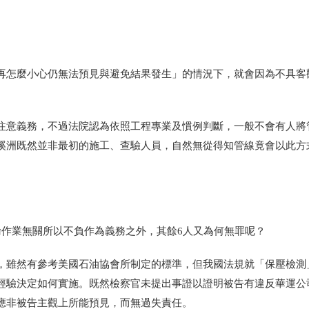
再怎麼小心仍無法預見與避免結果發生」的情況下，就會因為不具客
注意義務，不過法院認為依照工程專業及慣例判斷，一般不會有人將
溪洲既然並非最初的施工、查驗人員，自然無從得知管線竟會以此方
輸作業無關所以不負作為義務之外，其餘
6
人又為何無罪呢？
，雖然有參考美國石油協會所制定的標準，但我國法規就「保壓檢測
經驗決定如何實施。既然檢察官未提出事證以證明被告有違反華運公
應非被告主觀上所能預見，而無過失責任。