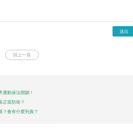
送出
回上一頁
男遭動保法開鍘！
張正當防衛？
騷？會有什麼刑責？