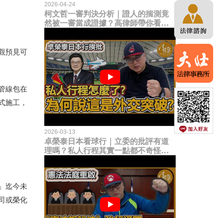
2026-04-24
柯文哲一審判決分析｜證人的揣測竟
然被一審當成證據？高律師帶你看未
來二審攻防的兩大核心點！
觀預見可
管線包在
式施工，
2026-03-13
卓榮泰日本看球行｜立委的批評有道
理嗎？私人行程其實一點都不奇怪？
為何說這是一種外交突破？
」迄今未
司或榮化