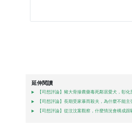
延伸閱讀
【司想評論】豬大骨摻農藥毒死鄰居愛犬，彰化
【司想評論】長期受家暴而殺夫，為什麼不能主
【司想評論】從汶汶案觀察，什麼情況會構成跟