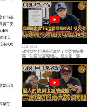
之作為義
障勞工安
石油製
維護安
雄市政府
2026-06-05
你收到的判決是誰寫的？立委竟提案
讓「法官助理寫判決」明文化！那以
後是不是乾脆連開庭都外包出去？
應是由實
專業背