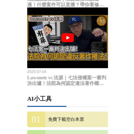
過！什麼案件可以直播？帶你看修法
內容
2025-07-04
Lawsnote vs 法源｜七法侵權案一審判
決出爐！法院為何認定違法著作權
法？
AI小工具
免費下載空白本票