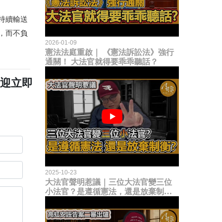
持續輸送
，而不負
2026-01-09
憲法法庭重啟｜ 《憲法訴訟法》強行
通關！ 大法官就得要乖乖聽話？
歡迎立即
2025-10-23
大法官聲明惹議｜三位大法官變三位
小法官？是遵循憲法，還是放棄制衡
立法權？