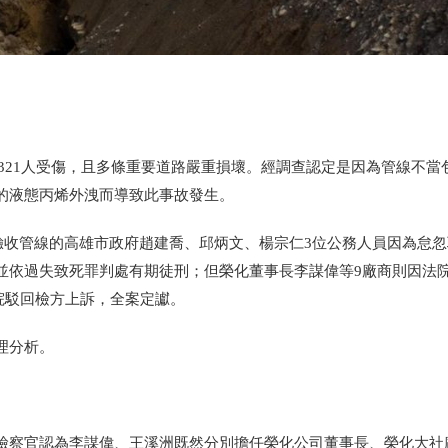
321
人受傷，且多條重要道路嚴重損壞。經調查認定是因為管線不當
的液態丙烯外洩而導致此事故發生。
驗收管線的高雄市政府趙建喬、邱炳文、楊宗仁
3
位公務人員因為怠忽
並依過失致死罪判處有期徒刑；但榮化董事長李謀偉等
9
廠商則因法
院駁回檢方上訴，全案定讞。
理分析。
檢察官認為李謀偉、王溪洲既然分別擔任榮化公司董事長、榮化大社