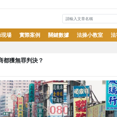
操現場
實際案例
關鍵數據
法操小教室
法
商都獲無罪判決？