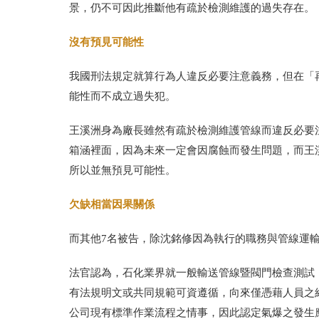
景，仍不可因此推斷他有疏於檢測維護的過失存在。
沒有預見可能性
我國刑法規定就算行為人違反必要注意義務，但在「
能性而不成立過失犯。
王溪洲身為廠長雖然有疏於檢測維護管線而違反必要
箱涵裡面，因為未來一定會因腐蝕而發生問題，而王
所以並無預見可能性。
欠缺相當因果關係
而其他
7
名被告，除沈銘修因為執行的職務與管線運
法官認為，石化業界就一般輸送管線暨閥門檢查測試
有法規明文或共同規範可資遵循，向來僅憑藉人員之
公司現有標準作業流程之情事，因此認定氣爆之發生