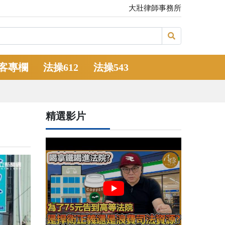
大壯律師事務所
客專欄
法操612
法操543
精選影片