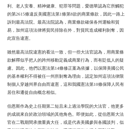
利、老人安養、精神健康、犯罪等問題，愛德華認為它所觸犯
的第2615條違反美國憲法第1條第8款的商業條款，因此一路上
訴到最高法院。最高法院認為，商業條款確保各州運輸和貿
易，加州這項法律將貧民排除在外，對貧民造成權利剝奪，因
此宣告違憲。
雖然最高法院違憲的看法一致，但一些大法官認為，用商業條
款解釋似乎把人的跨州移動定義成商業行為，而有貶低人的疑
慮。因此，他們以憲法第14條修正案為依據，以保障美國公民
的基本權利不得被任一州所剝奪為理由，認定加州這項法律限
制個人穿越州界自由而違憲，這和我國憲法第10條保障人民有
居住和遷徙自由概念相似。
伯恩斯作為史上任期第二短且未上過法學院的大法官，他更多
的成就來自於政治領域的其他角色。即便如此，從伯恩斯大法
官在二戰期間承擔重責大任，或是代表美國參與各國談判，似