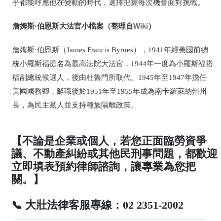
乎都能呼應他在變動的時代，選擇把握每次機會面對挑戰。
詹姆斯·伯恩斯大法官小檔案（整理自
Wiki
）
詹
姆斯·伯恩斯（James Francis Byrnes），1941年經美國前總
統小羅斯福提名為最高法院大法官，1944年一度為小羅斯福搭
檔副總統候選人，後由杜魯門所取代。1945年至1947年擔任
美國國務卿，辭職後於1951年至1955年成為南卡羅萊納州州
長，為民主黨人並支持種族隔離政策。
【不論是企業或個人，若您正面臨勞資爭
議、不動產糾紛或其他民刑事問題，都歡迎
立即填表預約律師諮詢，讓專業為您把
關。】
📞 大壯法律客服專線：02 2351-2002