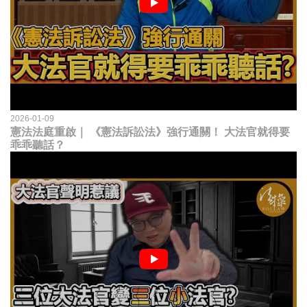
2026-01-09
憲法法庭重啟｜ 《憲法訴訟法》強行通關！ 大法官就得要
乖乖聽話？