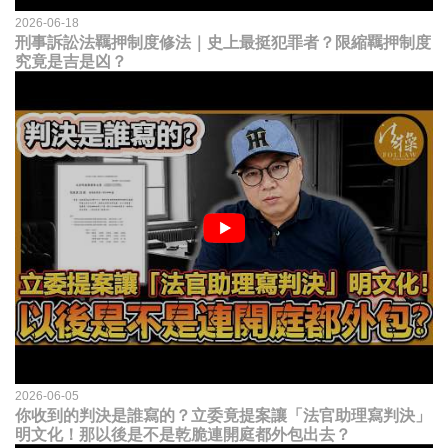
2026-06-18
刑事訴訟法羈押制度修法｜史上最挺犯罪者？限縮羈押制度
究竟是吉是凶？
2026-06-05
你收到的判決是誰寫的？立委竟提案讓「法官助理寫判決」
明文化！那以後是不是乾脆連開庭都外包出去？