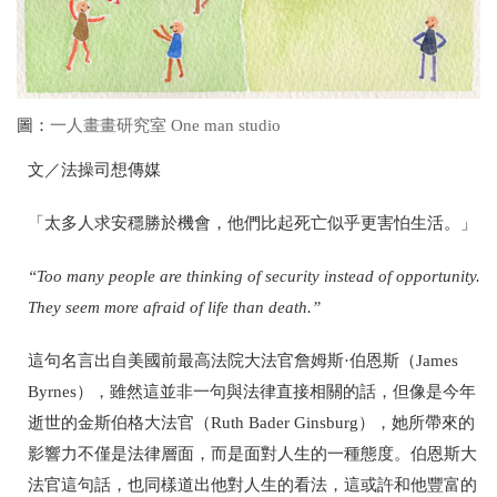
圖：
一人畫畫研究室 One man studio
文／法操司想傳媒
「太多人求安穩勝於機會，他們比起死亡似乎更害怕生活。」
“Too many people are thinking of security instead of opportunity.
They seem more afraid of life than death.”
這句名言出自美國前最高法院大法官詹姆斯·伯恩斯（
James
Byrnes
），雖然這並非一句與法律直接相關的話，但像是今年
逝世的金斯伯格大法官（
Ruth Bader Ginsburg
），她所帶來的
影響力不僅是法律層面，而是面對人生的一種態度。伯恩斯大
法官這句話，也同樣道出他對人生的看法，這或許和他豐富的