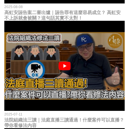
2025-08-08
高虹安誣告案二審出爐｜誣告罪有這麼容易成立？ 高虹安
不上訴就會被關？這句話其實不太對！
2025-07-11
法院組織法三讀｜法庭直播三讀通過！什麼案件可以直播？
帶你看修法內容