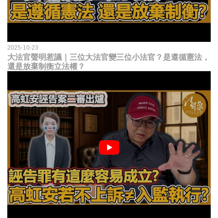
2025-10-23
大法官聲明惹議｜三位大法官變三位小法官？是遵循憲法，
還是放棄制衡立法權？