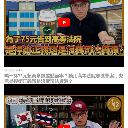
2026-07-17
喝一杯75元超商拿鐵差點坐牢？動用高等法院審微罪案，究
竟是捍衛正義還是浪費司法資源？