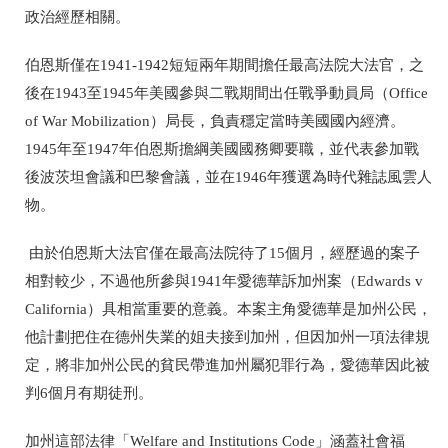
政治經歷相關。
伯恩斯僅在1941-1942短短兩年期間擔任最高法院大法官，之
後在1943至1945年美國參與二戰期間出任戰爭動員
局（Office
of War Mobilization）局長，負責穩定當時美國國內經濟。
1945年至1947年伯恩斯擔綱美國國務卿要職，並代表參加戰
後波茨坦會議和巴黎會議，並在1946年獲選為時代雜誌風雲人
物。
由於伯恩斯大法官僅在最高法院待了15個月，經歷過的案子
相對較少，不過他所參與1941年愛德華訴加州案（Edwards v
California）具相當重要的意義。本案主角愛德華是加州公民，
他計劃把住在德州失業的姐夫接到加州，但因加州一項法律規
定，將非加州公民的貧民帶進加州屬犯罪行為，愛德華因此被
判6個月有期徒刑。
加州這部法律「Welfare and Institutions Code」涵蓋社會福