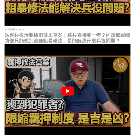
2026-06-26
妨害兵役治罪條例修正草案｜逃兵直接關一年？內政部跟國
防部只能想到這種粗暴修法，是能解決什麼兵役問題？