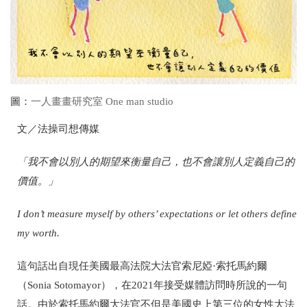
圖：
一人畫畫研究室 One man studio
文／法操司想傳媒
「我不會以別人的期望來衡量自己，也不會讓別人定義自己的
價值。」
I don’t measure myself by others’ expectations or let others define
my worth.
這句話出自現任美國最高法院
大法官索尼婭
·
索托馬約爾
（
Sonia Sotomayor
），
在
2021
年接受媒體訪問時所說的一句
話。由於索托馬約爾大法官不但是美國史上第三位的女性大法