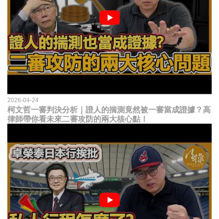
2026-04-24
柯文哲一審判決分析｜證人的揣測竟然被一審當成證據？高
律師帶你看未來二審攻防的兩大核心點！