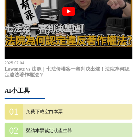
2025-07-04
Lawsnote vs 法源｜七法侵權案一審判決出爐！法院為何認
定違法著作權法？
AI小工具
免費下載空白本票
聲請本票裁定狀產生器