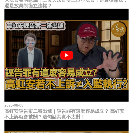
大法官聲明惹議｜三位大法官變三位小法官？是遵循憲法，
還是放棄制衡立法權？
2025-08-08
高虹安誣告案二審出爐｜誣告罪有這麼容易成立？ 高虹安
不上訴就會被關？這句話其實不太對！