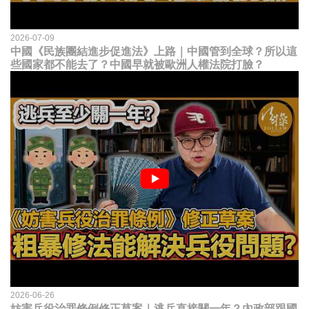
2026-07-09
中國《民族團結進步促進法》上路｜中國管到全球？所以這
些國家都不能去了？中國早就被歐洲人權法院打臉？
2026-06-26
妨害兵役治罪條例修正草案｜逃兵直接關一年？內政部跟國