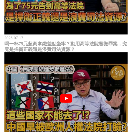
2026-07-17
喝一杯75元超商拿鐵差點坐牢？動用高等法院審微罪案，究
竟是捍衛正義還是浪費司法資源？