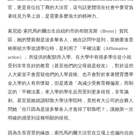
官，更是首位拉丁裔的大法官，這句話更體現在社會中要背負
著歧見力爭上游，是需要多麼強大的精神力。
索尼婭
·
索托馬約爾出生自紐約市的布朗克斯（
Bronx
）貧民
區，
她的雙親都是波多黎各人，她在訪問中提到，當她要進普
林斯頓大學攻讀學位時，是利用了「平權法案（
Affirmative
action
）」所提供的配額所入學。在大學中有很多學生從小就
受到非常良好的教育（甚至他們的父母就是校友），對於這些
人大家並不會質疑他們的入學資格、也不會對於拿著體育獎學
金入學的人有所懷疑，但是透過「為減少受教育權偏差」而制
定的「平權法案」來入學的學生反而受到更多歧視，非常諷
刺。
甚至當她就讀耶魯大學法學院時，竟然有大公司的合夥人
問她「你只因為是波多黎各人才進得了耶魯吧？」讓她第一次
明確的感受到這種明顯的歧視
。
因為生長背景的緣故，
索托馬約爾大法官在立場上也偏向自由