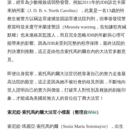
派
，經常為少數種族或弱勢發聲。例如
2011
年的
JDB
訴北卡羅
來納州案（
J. D. B. v. North Carolina
），此案
是一名
13
歲的特
教生被警方以竊盜罪逮捕並因認罪遭法院判刑，但事後發現警
察當時並未遵守米蘭達警語（
Miranda warning
，告知嫌犯有緘
默權）也未連絡其監護人，而且完全忽略
JDB
的年齡與心理可
能帶來的影響。因為
JDB
未受到完整的程序保障，最終法院的
判決遭到推翻，這正是由包含
索托馬約爾在內的大法官多數意
見
。
即便出身貧寒，
索托馬約爾大法官仍然靠著自己的努力走進最
高法院的殿堂，這正是因為她不被社會的歧見所困，不斷地向
世人證明自己的實力與價值，打破常人對性別及種族的刻板印
象，才能成為美國前無古人的首位拉丁裔大法官！
索尼婭·索托馬約爾大法官小檔案（整理自
Wiki
）
索尼婭·瑪麗亞·索托馬約爾（Sonia Maria Sotomayor），出生