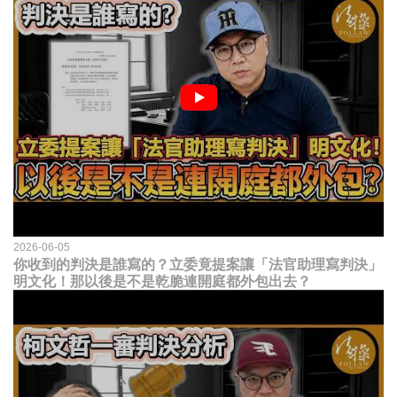
2026-06-05
你收到的判決是誰寫的？立委竟提案讓「法官助理寫判決」
明文化！那以後是不是乾脆連開庭都外包出去？