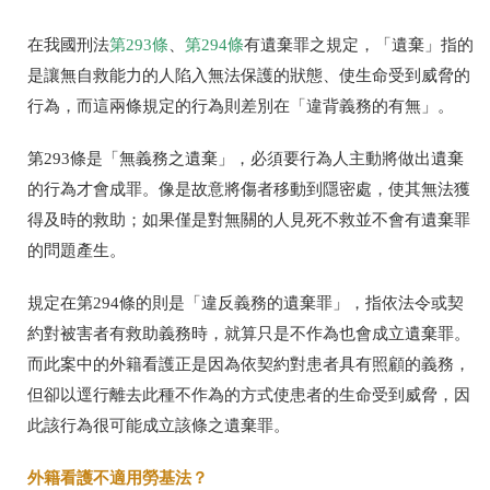
在我國刑法
第
293
條
、
第
294
條
有遺棄罪之規定，「遺棄」指的
是讓無自救能力的人陷入無法保護的狀態、使生命受到威脅的
行為，而這兩條規定的行為則差別在「違背義務的有無」。
第
293
條是「無義務之遺棄」，必須要行為人主動將做出遺棄
的行為才會成罪。像是故意將傷者移動到隱密處，使其無法獲
得及時的救助；如果僅是對無關的人見死不救並不會有遺棄罪
的問題產生。
規定在
第
294
條的則是
「違反義務的遺棄罪」
，指依法令或契
約對被害者有救助義務時，就算只是不作為也會成立遺棄罪。
而此案中的外籍看護正是因為依契約對患者具有照顧的義務，
但卻以逕行離去此種不作為的方式使患者的生命受到威脅，因
此該行為很可能成立該條之遺棄罪。
外籍看護不適用勞基法？