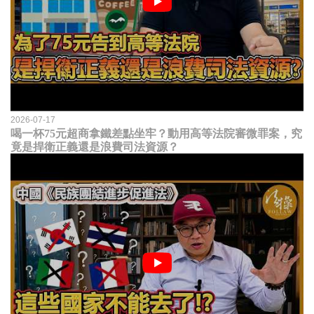
2026-07-17
喝一杯75元超商拿鐵差點坐牢？動用高等法院審微罪案，究
竟是捍衛正義還是浪費司法資源？