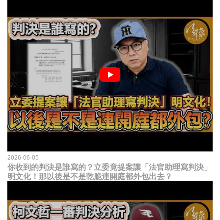
2026-06-05
你收到的判決是誰寫的？立委竟提案讓「法官助理寫判決」
明文化！那以後是不是乾脆連開庭都外包出去？