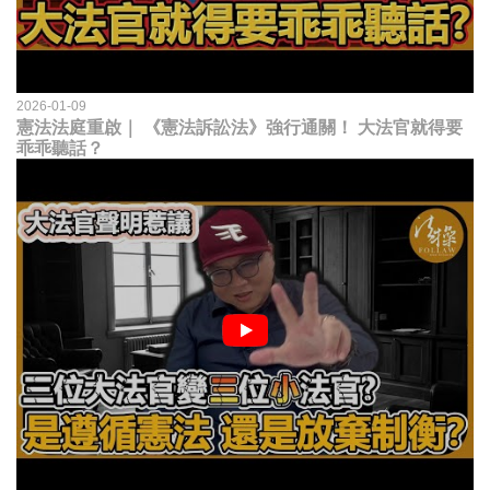
2026-01-09
憲法法庭重啟｜ 《憲法訴訟法》強行通關！ 大法官就得要
乖乖聽話？