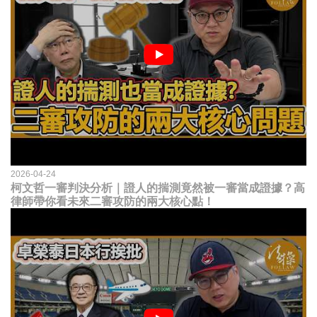
2026-04-24
柯文哲一審判決分析｜證人的揣測竟然被一審當成證據？高
律師帶你看未來二審攻防的兩大核心點！