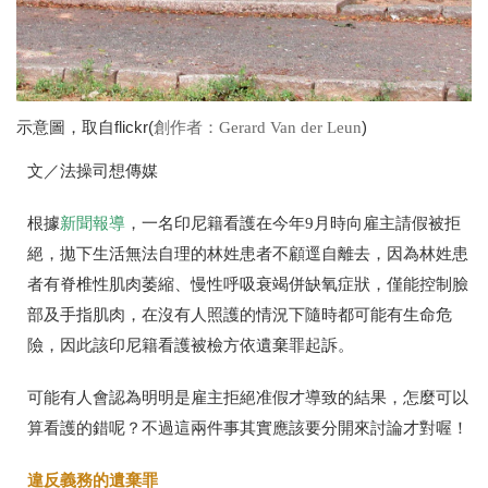
示意圖，取自flickr(
)
創作者：Gerard Van der Leun
文／法操司想傳媒
根據
新聞報導
，一名印尼籍看護在今年
9
月時向雇主請假被拒
絕，拋下生活無法自理的林姓患者不顧逕自離去，因為林姓患
者有脊椎性肌肉萎縮、慢性呼吸衰竭併缺氧症狀，僅能控制臉
部及手指肌肉，在沒有人照護的情況下隨時都可能有生命危
險，因此該印尼籍看護被檢方依遺棄罪起訴。
可能有人會認為明明是雇主拒絕准假才導致的結果，怎麼可以
算看護的錯呢？不過這兩件事其實應該要分開來討論才對喔！
違反義務的遺棄罪