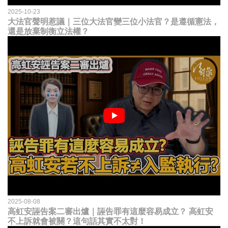
2025-10-23
大法官聲明惹議｜三位大法官變三位小法官？是遵循憲法，
還是放棄制衡立法權？
2025-08-08
高虹安誣告案二審出爐｜誣告罪有這麼容易成立？ 高虹安
不上訴就會被關？這句話其實不太對！