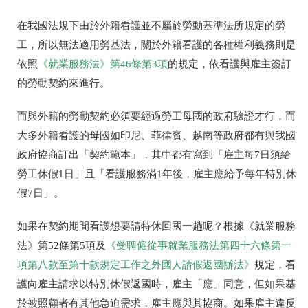
在我國法規下由於外籍看護並不屬於勞動基準法所規定的勞
工，所以無法適用勞基法，關於外籍看護的各種權利義務則是
依照
《就業服務法》第
46
條第
3
項
的規定，依看護與雇主簽訂
的勞動契約來進行。
而與外籍的勞動契約必須要經過勞工母國的政府驗證才行，而
大多外籍看護的母國如印尼、菲律賓、越南等政府都有與我國
政府協商訂出「契約範本」，其中都有寫到「雇主每
7
日須給
勞工休假
1
日」且「看護服務滿
1
年後，雇主應給予每年特別休
假
7
日」。
如果在契約期間看護想要請特休回國一趟呢？根據《就業服務
法》第
52
條第
5
項及
《受聘僱從事就業服務法第四十六條第一
項第八款至第十款規定工作之外國人請假返國辦法》
規定，看
護向雇主請求以特別休假返國時，雇主「應」同意，但如果基
於被照顧者有其他急迫需求，雇主應與其協商。如果雇主違反