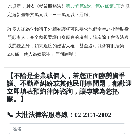
此規定，則依《就業服務法》
第
57
條第
9
款
、
第
67
條第
1
項
之規
定處新臺幣六萬元以上三十萬元以下罰鍰。
許多人認為付錢請了外籍看護就可以要求他們全年
24
小時貼身
照顧家人，完全忽視看護自身應有的權利，這樣除了會依法處
以罰鍰之外，如果過度的侵害人權，甚至還可能會有
刑法第
296
條「使人為奴隸罪」等問題喔！
【不論是企業或個人，若您正面臨勞資爭
議、不動產糾紛或其他民刑事問題，都歡迎
立即填表預約律師諮詢，讓專業為您把
關。】
📞 大壯法律客服專線：02 2351-2002