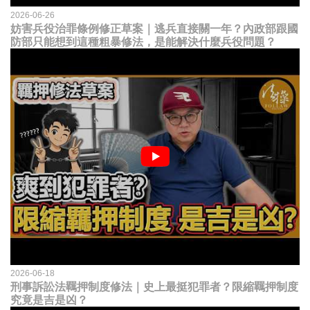
2026-06-26
妨害兵役治罪條例修正草案｜逃兵直接關一年？內政部跟國
防部只能想到這種粗暴修法，是能解決什麼兵役問題？
2026-06-18
刑事訴訟法羈押制度修法｜史上最挺犯罪者？限縮羈押制度
究竟是吉是凶？