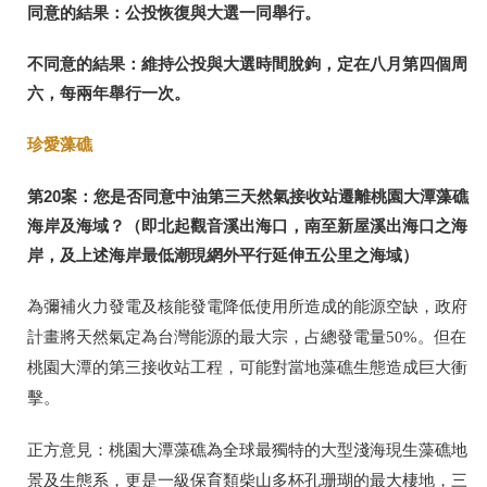
同意的結果：公投恢復與大選一同舉行。
不同意的結果：維持公投與大選時間脫鉤，定在八月第四個周
六，每兩年舉行一次。
珍愛藻礁
第
20
案：您是否同意中油第三天然氣接收站遷離桃園大潭藻礁
海岸及海域？（即北起觀音溪出海口，南至新屋溪出海口之海
岸，及上述海岸最低潮現網外平行延伸五公里之海域）
為彌補火力發電及核能發電降低使用所造成的能源空缺，政府
計畫將天然氣定為台灣能源的最大宗，占總發電量
50%
。但在
桃園大潭的第三接收站工程，可能對當地藻礁生態造成巨大衝
擊。
正方意見：桃園大潭藻礁為全球最獨特的大型淺海現生藻礁地
景及生態系，更是一級保育類柴山多杯孔珊瑚的最大棲地，三