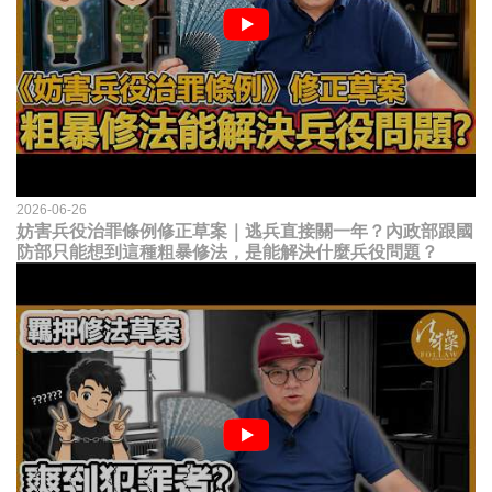
2026-06-26
妨害兵役治罪條例修正草案｜逃兵直接關一年？內政部跟國
防部只能想到這種粗暴修法，是能解決什麼兵役問題？