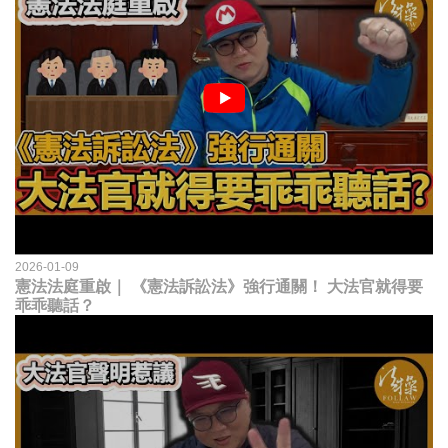
2026-01-09
憲法法庭重啟｜ 《憲法訴訟法》強行通關！ 大法官就得要
乖乖聽話？