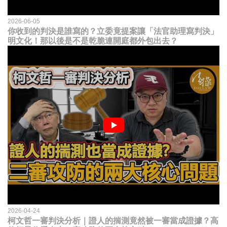
2026-06-05
你收到的判決是誰寫的？立委竟提案讓「法官助理寫判決」
明文化！那以後是不是乾脆連開庭都外包出去？
2026-04-24
柯文哲一審判決分析｜證人的揣測竟然被一審當成證據？高