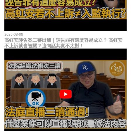
2025-08-08
高虹安誣告案二審出爐｜誣告罪有這麼容易成立？ 高虹安
不上訴就會被關？這句話其實不太對！