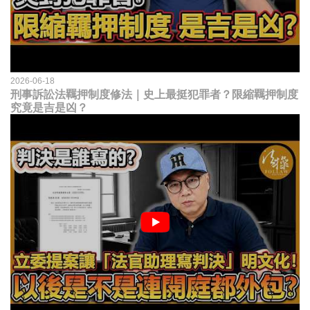
2026-06-18
刑事訴訟法羈押制度修法｜史上最挺犯罪者？限縮羈押制度
究竟是吉是凶？