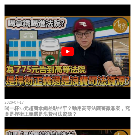
2026-07-17
喝一杯75元超商拿鐵差點坐牢？動用高等法院審微罪案，究
竟是捍衛正義還是浪費司法資源？