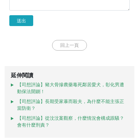
送出
回上一頁
延伸閱讀
【司想評論】豬大骨摻農藥毒死鄰居愛犬，彰化男遭
動保法開鍘！
【司想評論】長期受家暴而殺夫，為什麼不能主張正
當防衛？
【司想評論】從汶汶案觀察，什麼情況會構成跟騷？
會有什麼刑責？