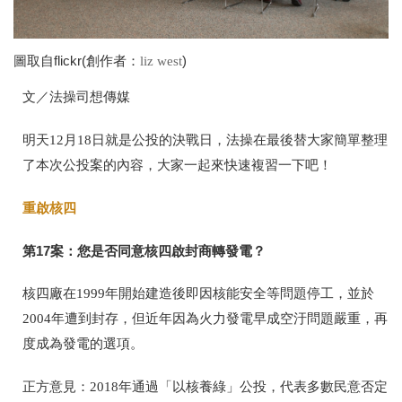
圖取自flickr(創作者：
)
liz west
文／法操司想傳媒
明天
12
月
18
日就是公投的決戰日，法操在最後替大家簡單整理
了本次公投案的內容，大家一起來快速複習一下吧！
重啟核四
第
17
案：您是否同意核四啟封商轉發電？
核四廠在
1999
年開始建造後即因核能安全等問題停工，並於
2004
年遭到封存，但近年因為火力發電早成空汙問題嚴重，再
度成為發電的選項。
正方意見：
2018
年通過「以核養綠」公投，代表多數民意否定