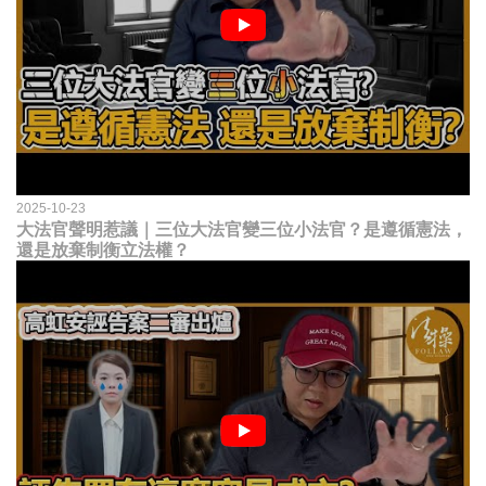
2025-10-23
大法官聲明惹議｜三位大法官變三位小法官？是遵循憲法，
還是放棄制衡立法權？