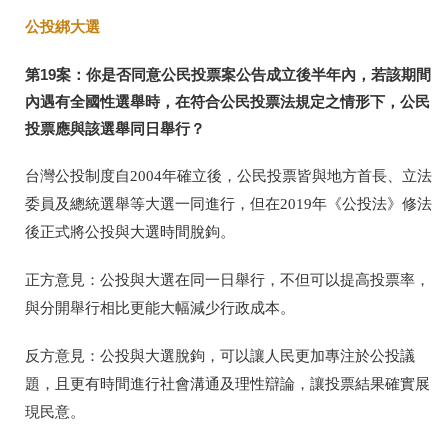
公投綁大選
第
19
案：你是否同意公民投票案公告成立後半年內，若該期間
內遇有全國性選舉時，在符合公民投票法規定之情形下，公民
投票應與該選舉同日舉行？
台灣公投制度自
2004
年確立後，公民投票皆與地方首長、立法
委員及總統選舉等大選一同進行，但在
2019
年《公投法》修法
後正式將公投與大選時間脫鉤。
正方意見：公投與大選在同一日舉行，不但可以提高投票率，
與分開舉行相比更能大幅減少行政成本。
反方意見：公投與大選脫鉤，可以讓人民更加專注於公投議
題，且更有時間進行社會溝通及理性辯論，讓投票結果確實展
現民意。