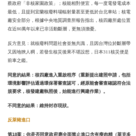
蔡政府「非核家園政策」；核能相對便宜，每一度電發電成本
最低，且提到宜蘭核廢料場輻射量甚至更低於台北車站；核電
廠安全部分，根據中央地質調查所報告指出，核四廠所處位置
在近
80
萬年以來已非活動斷層，更無須擔憂。
反方意見：就核廢料問題社會並無共識，且因台灣位於斷層帶
又因地狹人稠，若發生核災後果不堪設想，日本
311
核災便是
前車之鑑。
同意的結果：核四廠進入重啟程序（重新提出建照申請，包括
環境影響評估通過環保署審查認可，經原能會審查確認符合法
規要求，核發建廠執照後，始能進行興建作業）。
不同意的結果：維持封存現狀。
反萊豬進口
第
18
案：你是否同意政府應全面禁止進口含有瘦肉精（萊克多