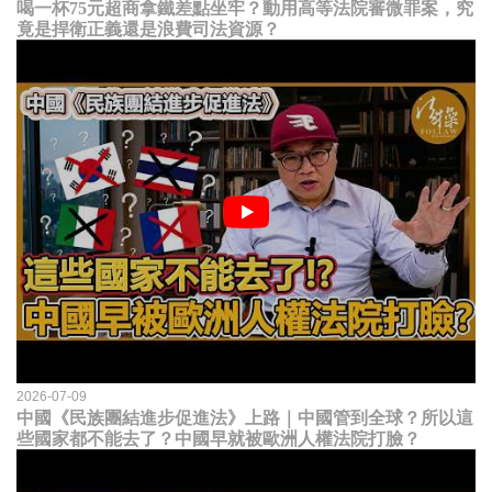
喝一杯75元超商拿鐵差點坐牢？動用高等法院審微罪案，究
竟是捍衛正義還是浪費司法資源？
2026-07-09
中國《民族團結進步促進法》上路｜中國管到全球？所以這
些國家都不能去了？中國早就被歐洲人權法院打臉？