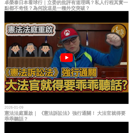
卓榮泰日本看球行｜立委的批評有道理嗎？私人行程其實一
點都不奇怪？為何說這是一種外交突破？
2026-01-09
憲法法庭重啟｜ 《憲法訴訟法》強行通關！ 大法官就得要
乖乖聽話？