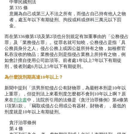
中華民國刑法
第
 335 
條
意圖為自己或第三人不法之所有，而侵占自己持有他人之物
者，處五年以下有期徒刑、拘役或科或併科三萬元以下罰
金。
而在第
336
條第
1
項及第
2
項也分別規定有加重事由的「公務侵占
罪」及「業務侵占罪」。從罪名就可知曉，公務侵占是指「具
公務員身分之人」侵占公務上或因公益所持有之物，如檢察官
私吞沒收的物品；業務侵占則是指侵占業務上所持有之物，例
如會計擅自使用公司款項等。前者處
1
年以上
7
年以下有期徒
刑，後者則處
6
月以上
5
年以下有期徒刑。
為什麼說刑期高達
10
年以上？
新聞中提到「洪男所犯侵占公有財物罪，為最輕本刑是
10
年以
上重罪」，但從刑法上來看刑度怎麼都不會到
10
年以上啊？原
來在
判決書
中，法院所引用的法條是《貪汙治罪條例》第
4
條第
1
項第
1
款，「竊取或侵占公用或公有器材、財物者」，最低的
刑度就是
10
年以上有期徒刑。
貪汙治罪條例
第
 4 
條