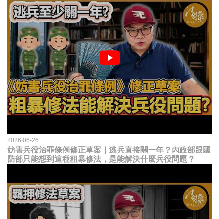
2026-06-26
妨害兵役治罪條例修正草案｜逃兵直接關一年？內政部跟國
防部只能想到這種粗暴修法，是能解決什麼兵役問題？