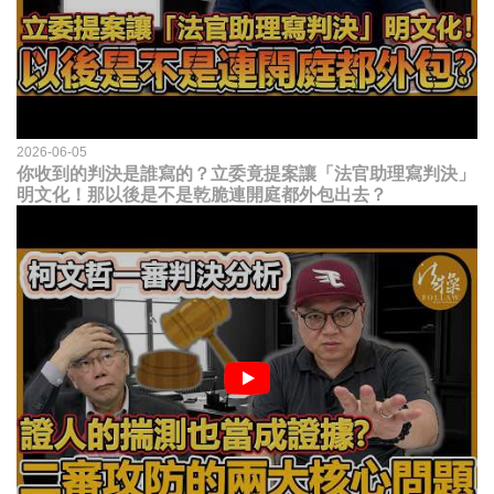
2026-06-05
你收到的判決是誰寫的？立委竟提案讓「法官助理寫判決」
明文化！那以後是不是乾脆連開庭都外包出去？