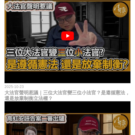
2025-10-23
大法官聲明惹議｜三位大法官變三位小法官？是遵循憲法，
還是放棄制衡立法權？