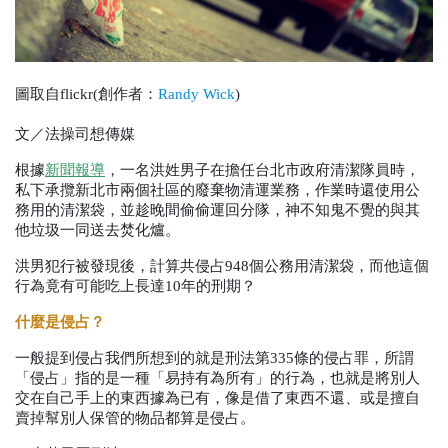
圖取自flickr(創作者：
Randy Wick
)
文／法操司想傳媒
根據
新聞報導
，一名洪姓男子在擔任台北市政府清潔隊員時，
私下承攬新北市兩個社區的廢棄物清運業務，作業時還使用公
務用的清潔袋，並趁晚間偷偷運回分隊，神不知鬼不覺的與其
他垃圾一同送去焚化爐。
洪男犯行被發現後，計算共侵占
948
個公務用清潔袋，而他這個
行為竟有可能吃上長達
10
年的刑期？
什麼是侵占？
一般提到侵占我們所想到的就是刑法第
335
條的侵占罪，所謂
「侵占」指的是一種「易持有為所有」的行為，也就是將別人
交在自己手上的東西據為已有，像是借了東西不還、或是擅自
賣掉幫別人保管的物品都算是侵占。