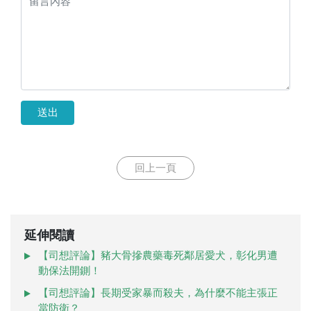
送出
回上一頁
延伸閱讀
【司想評論】豬大骨摻農藥毒死鄰居愛犬，彰化男遭
動保法開鍘！
【司想評論】長期受家暴而殺夫，為什麼不能主張正
當防衛？