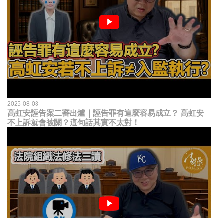
2025-08-08
高虹安誣告案二審出爐｜誣告罪有這麼容易成立？ 高虹安
不上訴就會被關？這句話其實不太對！