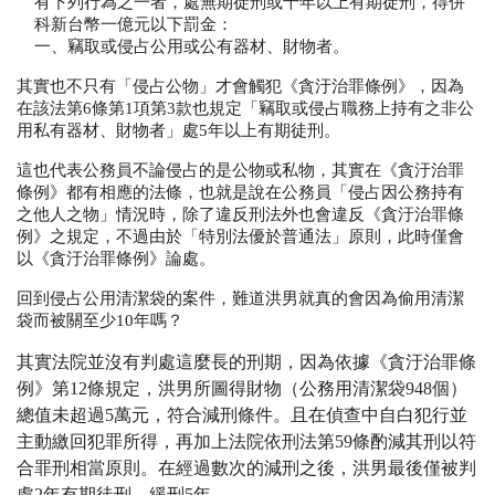
有下列行為之一者，處無期徒刑或十年以上有期徒刑，得併
科新台幣一億元以下罰金：
一、
竊取或侵占公用或公有器材、財物者。
其實也不只有「侵占公物」才會觸犯《貪汙治罪條例》，因為
在該法第
6
條第
1
項第
3
款也規定「竊取或侵占職務上持有之非公
用私有器材、財物者」處
5
年以上有期徒刑。
這也代表公務員不論侵占的是公物或私物，其實在《貪汙治罪
條例》都有相應的法條，也就是說在公務員「侵占因公務持有
之他人之物」情況時，除了違反刑法外也會違反《貪汙治罪條
例》之規定，不過由於「特別法優於普通法」原則，此時僅會
以《貪汙治罪條例》論處。
回到侵占公用清潔袋的案件，難道洪男就真的會因為偷用清潔
袋而被關至少
10
年嗎？
其實法院並沒有判處這麼長的刑期，因為依據《貪汙治罪條
例》第
12
條規定，洪男所圖得財物（公務用清潔袋
948
個）
總值未超過
5
萬元，符合減刑條件。且在偵查中自白犯行並
主動繳回犯罪所得，再加上法院依刑法第
59
條酌減其刑以符
合罪刑相當原則。在經過數次的減刑之後，洪男最後僅被判
處
2
年有期徒刑、緩刑
5
年。