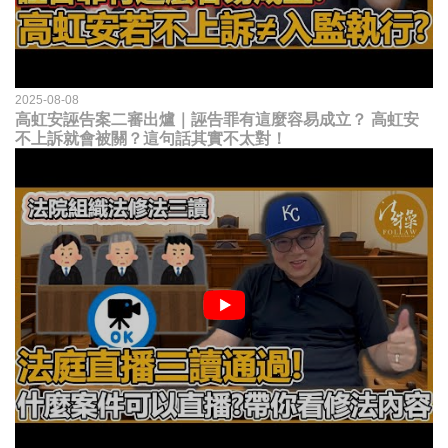
2025-08-08
高虹安誣告案二審出爐｜誣告罪有這麼容易成立？ 高虹安
不上訴就會被關？這句話其實不太對！