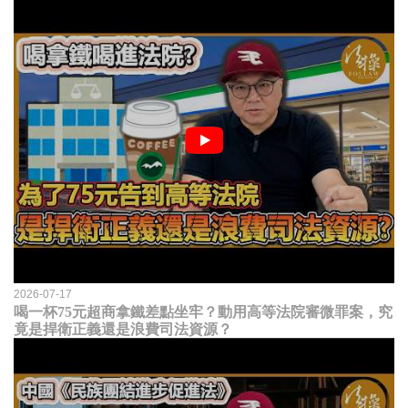
2026-07-17
喝一杯75元超商拿鐵差點坐牢？動用高等法院審微罪案，究
竟是捍衛正義還是浪費司法資源？