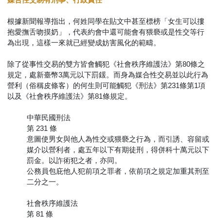
根據新聞報導指出，何姓同學在貼文中甚至標榜「女生可以摟
抱愛撫舌吻摸奶」，代表約會中還可能會有猥褻或是性交等行
為出現，這樣一來就已經變成妨害風化的範疇。
除了從事性交易的雙方皆會觸犯《社會秩序維護法》第80條之
規定，處新臺幣3萬元以下罰鍰。而身為媒合性交易並以此行為
營利（俗稱皮條客）的何生則可能觸犯《刑法》第231條第1項
以及《社會秩序維護法》第81條規定。
中華民國刑法
第 231 條
意圖使男女與他人為性交或猥褻之行為，而引誘、容留或
媒介以營利者，處五年以下有期徒刑，得併科十萬元以下
罰金。以詐術犯之者，亦同。
公務員包庇他人犯前項之罪者，依前項之規定加重其刑至
二分之一。
社會秩序維護法
第 81 條