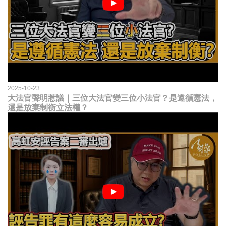
2025-10-23
大法官聲明惹議｜三位大法官變三位小法官？是遵循憲法，
還是放棄制衡立法權？