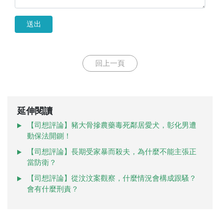
送出
回上一頁
延伸閱讀
【司想評論】豬大骨摻農藥毒死鄰居愛犬，彰化男遭
動保法開鍘！
【司想評論】長期受家暴而殺夫，為什麼不能主張正
當防衛？
【司想評論】從汶汶案觀察，什麼情況會構成跟騷？
會有什麼刑責？