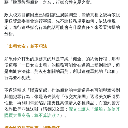
藉「脫單教學服務」之名，行媒合性交易之實。
政大校方目前回應已經對該生展開調查，釐清真相之後再依規
定送獎懲委員會進行審議。先不論校務規定如何，依法律規
定，進行這些媒合行為的話可能會有什麼責任？來看看法操的
分析。
「出租女友」並不犯法
如果仲介打出的服務真的只是單純「健全」的約會行程，那即
便這種「一日女友出租」的服務可能會在道德上受到批評，但
是由於在法律上則沒有相關的罰則，所以這種單純的「出租」
行為並不犯法。
不過這種以「販賣情感」作為服務的生意還是有可能與牽涉到
其他犯罪行為，像是過去就有「假交友集團」透過美女吸引男
性後，再利用暈船陷阱讓男性高價購入各種商品，而遭到警方
依詐欺等罪嫌送辦（請參閱文章：
假交友讓人「暈船」並使其
）。
購買大量商品，算不算詐欺？
媒合性交易有刑事、行政責任