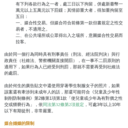
有下列各款行為之一者，處三日以下拘留，併處新臺幣一
萬元以上五萬元以下罰鍰；其情節重大者，得加重拘留至
五日：
一、媒合性交易。但媒合符合前條第一款但書規定之性交
易者，不適用之。
二、在公共場所或公眾得出入之場所，意圖媒合性交易而
拉客。
由於同一個行為同時具有刑事責任（刑法、經法院判決）與行
政責任（社維法、警察機關直接開罰），在一事不二罰原則的
適用下，如果行為人已經受到刑罰，那就不需要再受到社維法
的處罰。
由於何生的廣告貼文中還使用穿著學生制服女子的照片，如果
該案還有牽涉到未成年人的話，那還可能符合《兒童及少年性
剝削防制條例》第2條第1項第1款「使兒童或少年為有對價之性
交或猥褻行為」，依
，可處3年以上10年
同法第32條第2項規定
以下有期徒刑，非常嚴重。
媒合婚姻的限制