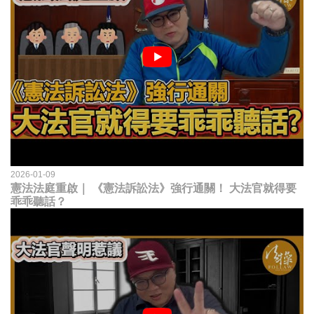
2026-01-09
憲法法庭重啟｜ 《憲法訴訟法》強行通關！ 大法官就得要
乖乖聽話？