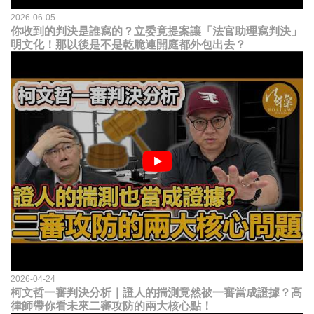
2026-06-05
你收到的判決是誰寫的？立委竟提案讓「法官助理寫判決」
明文化！那以後是不是乾脆連開庭都外包出去？
2026-04-24
柯文哲一審判決分析｜證人的揣測竟然被一審當成證據？高
律師帶你看未來二審攻防的兩大核心點！