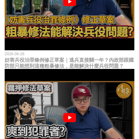
2026-06-26
妨害兵役治罪條例修正草案｜逃兵直接關一年？內政部跟國
防部只能想到這種粗暴修法，是能解決什麼兵役問題？