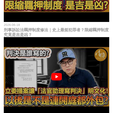
2026-06-18
刑事訴訟法羈押制度修法｜史上最挺犯罪者？限縮羈押制度
究竟是吉是凶？