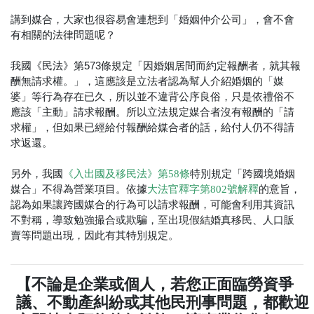
講到媒合，大家也很容易會連想到「婚姻仲介公司」，會不會
有相關的法律問題呢？
我國《民法》第573條規定「因婚姻居間而約定報酬者，就其報
酬無請求權。」，這應該是立法者認為幫人介紹婚姻的「媒
婆」等行為存在已久，所以並不違背公序良俗，只是依禮俗不
應該「主動」請求報酬。所以立法規定媒合者沒有報酬的「請
求權」，但如果已經給付報酬給媒合者的話，給付人仍不得請
求返還。
另外，我國
特別規定「跨國境婚姻
《入出國及移民法》第58條
媒合」不得為營業項目。依據
的意旨，
大法官釋字第802號解釋
認為如果讓跨國媒合的行為可以請求報酬，可能會利用其資訊
不對稱，導致勉強撮合或欺騙，至出現假結婚真移民、人口販
賣等問題出現，因此有其特別規定。
【不論是企業或個人，若您正面臨勞資爭
議、不動產糾紛或其他民刑事問題，都歡迎