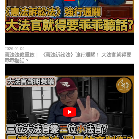
2026-01-09
憲法法庭重啟｜ 《憲法訴訟法》強行通關！ 大法官就得要
乖乖聽話？