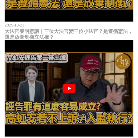
2025-10-23
大法官聲明惹議｜三位大法官變三位小法官？是遵循憲法，
還是放棄制衡立法權？