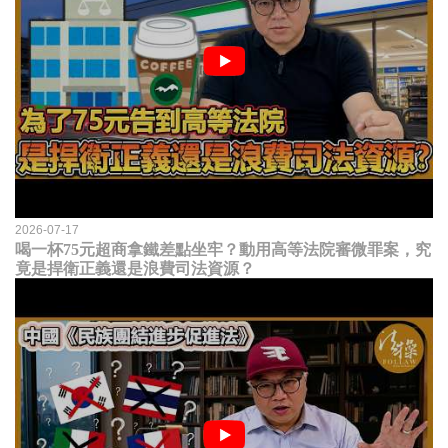
2026-07-17
喝一杯75元超商拿鐵差點坐牢？動用高等法院審微罪案，究
竟是捍衛正義還是浪費司法資源？