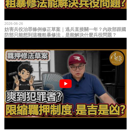
2026-06-26
妨害兵役治罪條例修正草案｜逃兵直接關一年？內政部跟國
防部只能想到這種粗暴修法，是能解決什麼兵役問題？