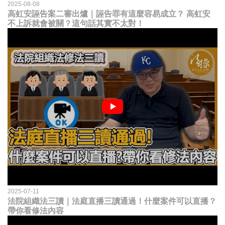
2025-08-08
高虹安誣告案二審出爐｜誣告罪有這麼容易成立？ 高虹安
不上訴就會被關？這句話其實不太對！
2025-07-11
法院組織法三讀｜法庭直播三讀通過！什麼案件可以直播？
帶你看修法內容