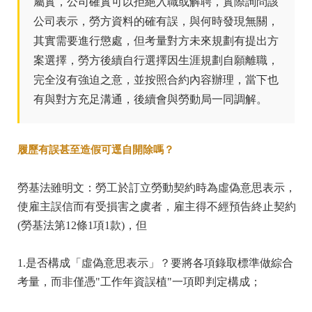
屬實，公司確實可以拒絕入職或解聘，實際詢問該
公司表示，勞方資料的確有誤，與何時發現無關，
其實需要進行懲處，但考量對方未來規劃有提出方
案選擇，勞方後續自行選擇因生涯規劃自願離職，
完全沒有強迫之意，並按照合約內容辦理，當下也
有與對方充足溝通，後續會與勞動局一同調解。
履歷有誤甚至造假可逕自開除嗎？
勞基法雖明文：勞工於訂立勞動契約時為虛偽意思表示，
使雇主誤信而有受損害之虞者，雇主得不經預告終止契約
(勞基法第12條1項1款)，但
1.是否構成「虛偽意思表示」？要將各項錄取標準做綜合
考量，而非僅憑"工作年資誤植"一項即判定構成；