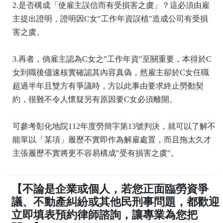
2.是否構成「使雇主誤信而有受損害之虞」？這必須由雇
主提出證明，證明因C女"工作年資誤植"造成公司有受損
害之虞。
3.再者，倘雇主認為C女之"工作年資"至關重要，本得於C
女到職後儘速核實確認其內容真偽，然雇主卻於C女任職
超過半年且雙方有爭議時，方以此事由要求終止勞動契
約，很難不令人懷疑另有原因要C女必須離開。
可參考彰化地院112年度勞簡字第13號判決，就可以了解不
能單以「某項」履歷不實即作為解雇處置，而且拖太久才
主張履歷不實將更不容易構成"受有損害之虞"。
【不論是企業或個人，若您正面臨勞資爭
議、不動產糾紛或其他民刑事問題，都歡迎
立即填表預約律師諮詢，讓專業為您把