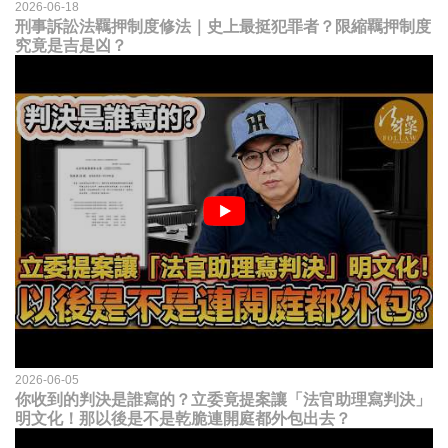
2026-06-18
刑事訴訟法羈押制度修法｜史上最挺犯罪者？限縮羈押制度
究竟是吉是凶？
2026-06-05
你收到的判決是誰寫的？立委竟提案讓「法官助理寫判決」
明文化！那以後是不是乾脆連開庭都外包出去？