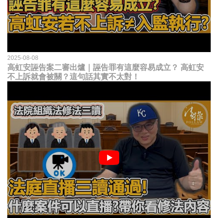
2025-08-08
高虹安誣告案二審出爐｜誣告罪有這麼容易成立？ 高虹安
不上訴就會被關？這句話其實不太對！