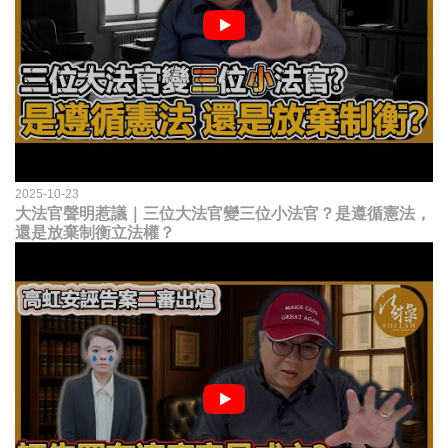
2025-10-23
大法官聲明惹議｜三位大法官變三位小法官？是遵循憲法，
還是放棄制衡立法權？