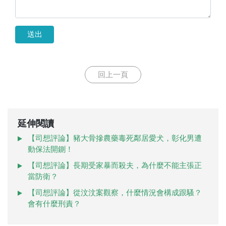
送出
回上一頁
延伸閱讀
【司想評論】豬大骨摻農藥毒死鄰居愛犬，彰化男遭
動保法開鍘！
【司想評論】長期受家暴而殺夫，為什麼不能主張正
當防衛？
【司想評論】從汶汶案觀察，什麼情況會構成跟騷？
會有什麼刑責？