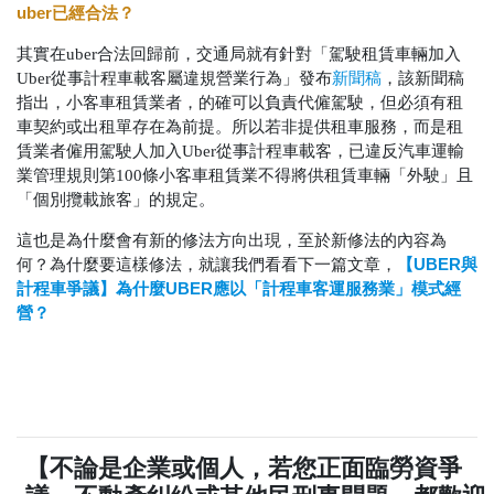
uber
已經合法？
其實在uber合法回歸前，交通局就有針對「駕駛租賃車輛加入
Uber從事計程車載客屬違規營業行為」發布
新聞稿
，該新聞稿
指出，小客車租賃業者，的確可以負責代僱駕駛，但必須有租
車契約或出租單存在為前提。所以若非提供租車服務，而是租
賃業者僱用駕駛人加入Uber從事計程車載客，已違反汽車運輸
業管理規則第100條小客車租賃業不得將供租賃車輛「外駛」且
「個別攬載旅客」的規定。
這也是為什麼會有新的修法方向出現，至於新修法的內容為
【UBER與
何？為什麼要這樣修法，就讓我們看看下一篇文章，
計程車爭議】為什麼UBER應以「計程車客運服務業」模式經
營？
【不論是企業或個人，若您正面臨勞資爭