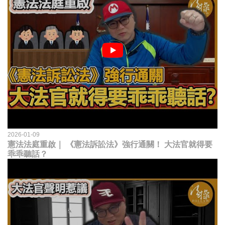
2026-01-09
憲法法庭重啟｜ 《憲法訴訟法》強行通關！ 大法官就得要
乖乖聽話？