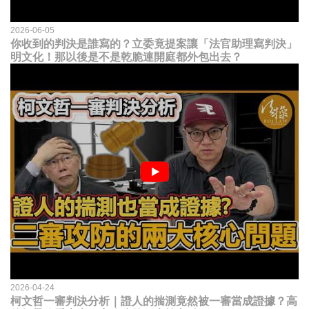
2026-06-05
你收到的判決是誰寫的？立委竟提案讓「法官助理寫判決」
明文化！那以後是不是乾脆連開庭都外包出去？
2026-04-24
柯文哲一審判決分析｜證人的揣測竟然被一審當成證據？高