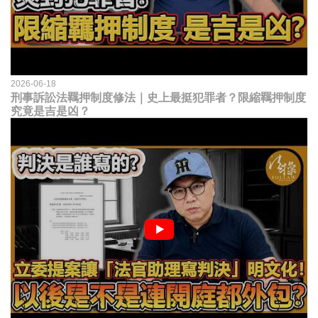
2026-06-18
刑事訴訟法羈押制度修法｜史上最挺犯罪者？限縮羈押制度
究竟是吉是凶？