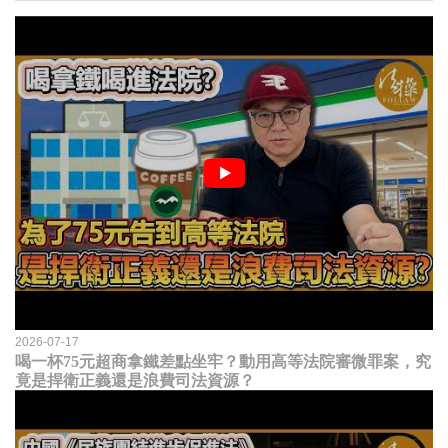
2026-07-17
喝一杯75元超商拿鐵差點坐牢？動用高等法院審微罪案，究
竟是捍衛正義還是浪費司法資源？