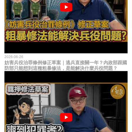
2026-06-26
妨害兵役治罪條例修正草案｜逃兵直接關一年？內政部跟國
防部只能想到這種粗暴修法，是能解決什麼兵役問題？