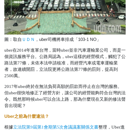
圖：取自
，uber司機將車排成「103-1 NO」
ＵＤＮ
uber在2014年進軍台灣，當時uber並非汽車運輸業公司，而是一
個資訊服務平台。公路局認為，uber這樣的經營模式，觸犯了公
路法第77條，未依本法申請核准，而經營汽車或電車運輸業
者，故連續開罰，立法院更將公路法第77條的罰則，提高到
2500萬。
2017年uber終於在無法負荷高額的罰款而停止在台灣的服務。
但uber很快地修正了經營方針，讓公司的經營能夠符合台灣的法
令。既然那時候uber可以合法上路，那為什麼現在又新的修法聲
音出現呢？
Uber
之前為什麼違法？
根據
立法院第9屆第1會期第5次會議議案關係文書
整理，Uber進