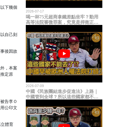
有以下幾個
2026-07-17
喝一杯75元超商拿鐵差點坐牢？動用
高等法院審微罪案，究竟是捍衛正義
還是浪費司法資源？
惠以自己刻
員事後因故
此外，本案
罪推定原
2026-07-09
中國《民族團結進步促進法》上路｜
中國管到全球？所以這些國家都不能
：被告李Ｏ
去了？中國早就被歐洲人權法院打
臉？
盜用公印文
縣立體育