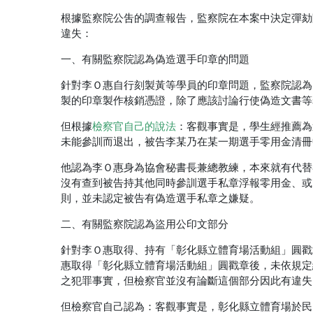
根據監察院公吿的調查報告，監察院在本案中決定彈劾
違失：
一、有關監察院認為偽造選手印章的問題
針對李Ｏ惠自行刻製黃等學員的印章問題，監察院認為
製的印章製作核銷憑證，除了應該討論行使偽造文書等
但根據
檢察官自己的說法
：客觀事實是，學生經推薦為
未能參訓而退出，被告李某乃在某一期選手零用金清冊
他認為李Ｏ惠身為協會秘書長兼總教練，本來就有代替
沒有查到被告持其他同時參訓選手私章浮報零用金、或
則，並未認定被告有偽造選手私章之嫌疑。
二、有關監察院認為盜用公印文部分
針對李Ｏ惠取得、持有「彰化縣立體育場活動組」圓戳
惠取得「彰化縣立體育場活動組」圓戳章後，未依規定
之犯罪事實，但檢察官並沒有論斷這個部分因此有違失
但檢察官自己認為：客觀事實是，彰化縣立體育場於民