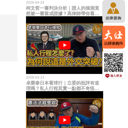
2026-04-24
柯文哲一審判決分析｜證人的揣測竟
然被一審當成證據？高律師帶你看未
來二審攻防的兩大核心點！
2026-03-13
卓榮泰日本看球行｜立委的批評有道
理嗎？私人行程其實一點都不奇怪？
為何說這是一種外交突破？