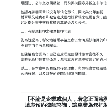
場關防、公印文收回繳銷，而前揭橢圓章外觀並非印信
他認為該橢圓章並沒有印信之形式，因此與公印無關，
體育場又確實有和被告達成借宿體育場之租用合意，能
起訴處分書中交待此橢圓章是否涉及侵占。
三、有關應扣押之物為扣押問題
監察院認為，彰化地檢署事後之所以會將應該扣押的印
等犯罪情事有直接關係。
但陳檢察官認為：自己在處理完曲棍球協會案後不久，
當時認為印信並非偽造，應該就沒有應沒收規定的適用
以上，是本案中監察院的彈劾理由、與陳檢察官後續聲
官的權限、以及監督的範圍到哪邊的問題。
【不論是企業或個人，若您正面臨
填表預約律師諮詢，讓專業為您把