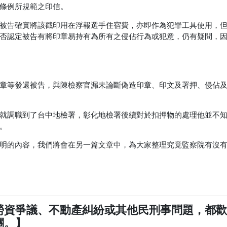
條例所規範之印信。
被告確實將該戳印用在浮報選手住宿費，亦即作為犯罪工具使用，
否認定被告有將印章易持有為所有之侵佔行為或犯意，仍有疑問，
章等發還被告，與陳檢察官漏未論斷偽造印章、印文及署押、侵佔
就調職到了台中地檢署，彰化地檢署後續對於扣押物的處理他並不
。
明的內容，我們將會在另一篇文章中，為大家整理究竟監察院有沒
勞資爭議、不動產糾紛或其他民刑事問題，都
關。】