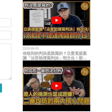
2026-06-05
你收到的判決是誰寫的？立委竟提案
讓「法官助理寫判決」明文化！那以
後是不是乾脆連開庭都外包出去？