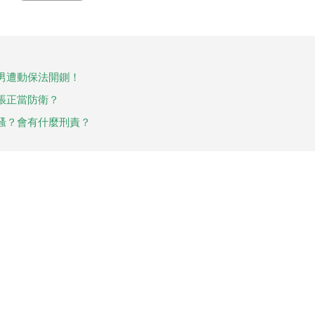
男遭動保法開鍘！
張正當防衛？
騷？會有什麼刑責？