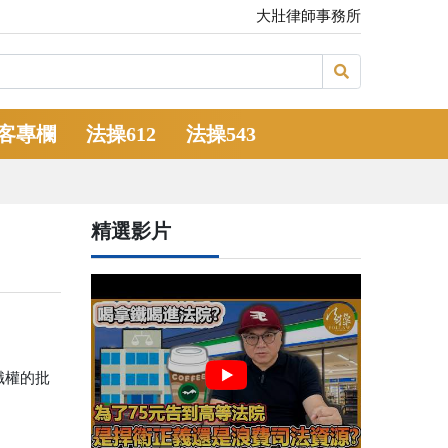
大壯律師事務所
客專欄
法操612
法操543
精選影片
職權的批