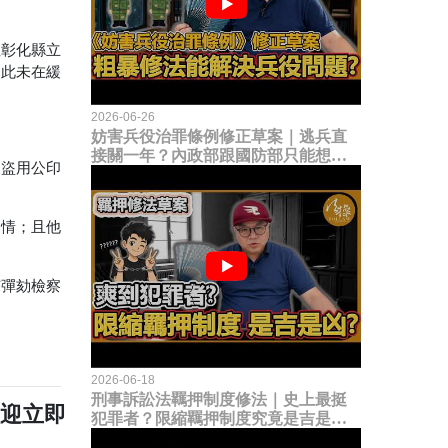
但彰化縣立
因此未在緩
2026-06-26
妨害兵役治罪條例修正草案｜逃兵直
接關一年？內政部跟國防部只能想到
及盜用公印
這種粗暴修法，是能解決什麼兵役問
題？
知情；且他
有彈劾檢察
2026-06-18
刑事訴訟法羈押制度修法｜史上最挺
歡迎立即
犯罪者？限縮羈押制度究竟是吉是
凶？