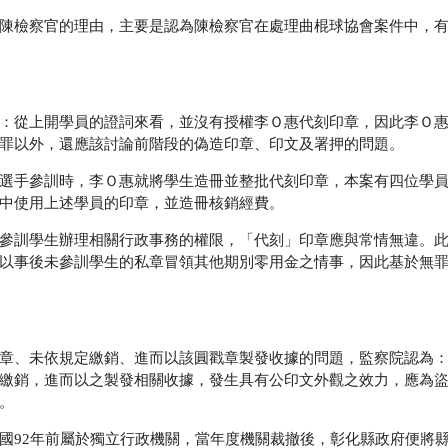
陳檢察官的理由，主要是認為陳檢察官在處理曲棍球協會案件中，
：從上開學員的證詞來看，並沒有授權李Ｏ惠代刻印章，因此李Ｏ
罪以外，還應該討論前階段的偽造印章、印文及署押的問題。
選手參訓時，李Ｏ惠就將學生造冊並整批代刻印章，本案有四位學
中使用上述學員的印章，並造冊核銷經費。
參訓學生辦理相關行政事務的權限，「代刻」印章應與常情無違。
以事後未參訓學生的私章冒領其他期別零用金之情事，因此基於無
章、未依規定繳銷、進而以該圓戳章製發收據的問題，監察院認為
繳銷，進而以之製發相關收據，發生具有公印文外觀之效力，應為
。
國92年前屬於獨立行政機關，當年度機關裁撤後，彰化縣政府便將