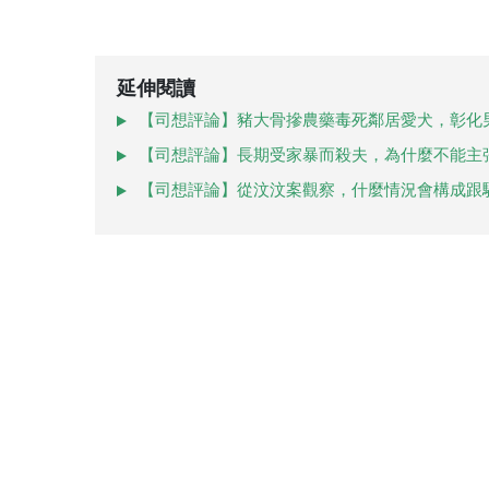
延伸閱讀
【司想評論】豬大骨摻農藥毒死鄰居愛犬，彰化
【司想評論】長期受家暴而殺夫，為什麼不能主
【司想評論】從汶汶案觀察，什麼情況會構成跟