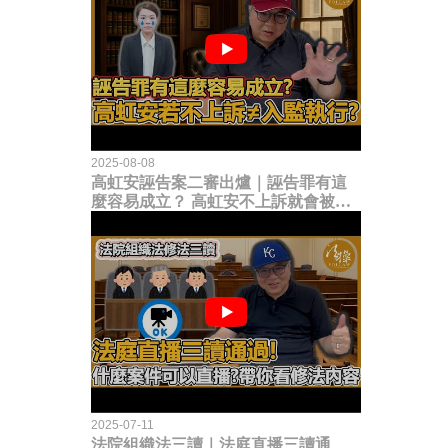
2025-08-08
高虹安誣告案二審出爐｜誣告罪有這
麼容易成立？ 高虹安不上訴就會被
關？這句話其實不太對！
2025-07-11
法院組織法三讀｜法庭直播三讀通