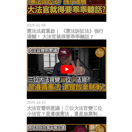
2026-01-09
憲法法庭重啟｜ 《憲法訴訟法》強行
通關！ 大法官就得要乖乖聽話？
2025-10-23
大法官聲明惹議｜三位大法官變三位
小法官？是遵循憲法，還是放棄制衡
立法權？