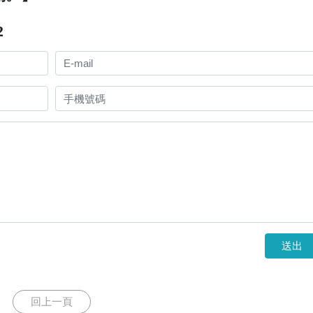
2
送出
回上一頁