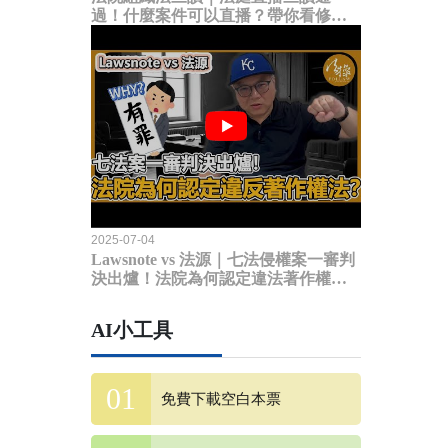
過！什麼案件可以直播？帶你看修法
內容
2025-07-04
Lawsnote vs 法源｜七法侵權案一審判
決出爐！法院為何認定違法著作權
法？
AI小工具
免費下載空白本票