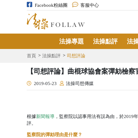
Facebook粉絲團
客服中心
法操專題
法操點評
法
首頁
法操點評
司想評論
【司想評論】曲棍球協會案彈劾檢察
2019-05-23
法操司想傳媒
根據
新聞報導
，監察院以認事用法有誤為由，於2019
評。
監察院的彈劾理由是什麼？