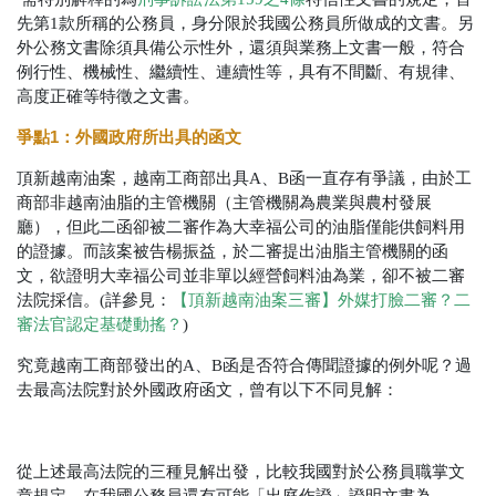
先第1款所稱的公務員，身分限於我國公務員所做成的文書。另
外公務文書除須具備公示性外，還須與業務上文書一般，符合
例行性、機械性、繼續性、連續性等，具有不間斷、有規律、
高度正確等特徵之文書。
爭點
1
：外國政府所出具的函文
頂新越南油案，越南工商部出具A、B函一直存有爭議，由於工
商部非越南油脂的主管機關（主管機關為農業與農村發展
廳），但此二函卻被二審作為大幸福公司的油脂僅能供飼料用
的證據。而該案被告楊振益，於二審提出油脂主管機關的函
文，欲證明大幸福公司並非單以經營飼料油為業，卻不被二審
法院採信。(詳參見：
【頂新越南油案三審】外媒打臉二審？二
審法官認定基礎動搖？
)
究竟越南工商部發出的A、B函是否符合傳聞證據的例外呢？過
去最高法院對於外國政府函文，曾有以下不同見解：
從上述最高法院的三種見解出發，比較我國對於公務員職掌文