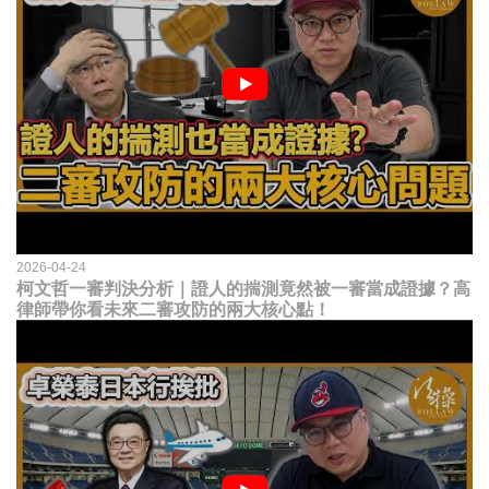
2026-04-24
柯文哲一審判決分析｜證人的揣測竟然被一審當成證據？高
律師帶你看未來二審攻防的兩大核心點！