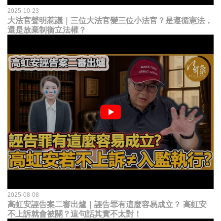
2025-10-23
大法官聲明惹議｜三位大法官變三位小法官？是遵循憲法，
還是放棄制衡立法權？
2025-08-08
高虹安誣告案二審出爐｜誣告罪有這麼容易成立？ 高虹安
不上訴就會被關？這句話其實不太對！