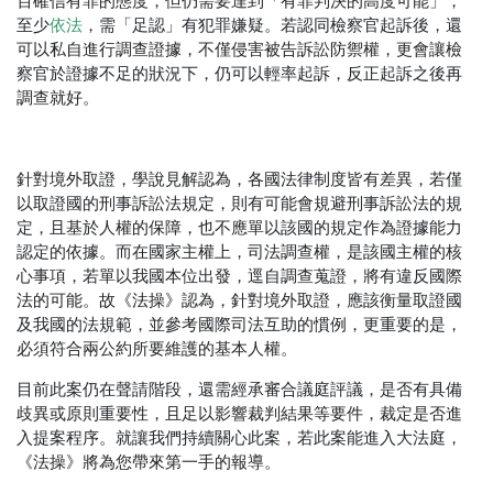
百確信有罪的態度，但仍需要達到「有罪判決的高度可能」，
至少
依法
，需「足認」有犯罪嫌疑。若認同檢察官起訴後，還
可以私自進行調查證據，不僅侵害被告訴訟防禦權，更會讓檢
察官於證據不足的狀況下，仍可以輕率起訴，反正起訴之後再
調查就好。
針對境外取證，學說見解認為，各國法律制度皆有差異，若僅
以取證國的刑事訴訟法規定，則有可能會規避刑事訴訟法的規
定，且基於人權的保障，也不應單以該國的規定作為證據能力
認定的依據。而在國家主權上，司法調查權，是該國主權的核
心事項，若單以我國本位出發，逕自調查蒐證，將有違反國際
法的可能。故《法操》認為，針對境外取證，應該衡量取證國
及我國的法規範，並參考國際司法互助的慣例，更重要的是，
必須符合兩公約所要維護的基本人權。
目前此案仍在聲請階段，還需經承審合議庭評議，是否有具備
歧異或原則重要性，且足以影響裁判結果等要件，裁定是否進
入提案程序。就讓我們持續關心此案，若此案能進入大法庭，
《法操》將為您帶來第一手的報導。