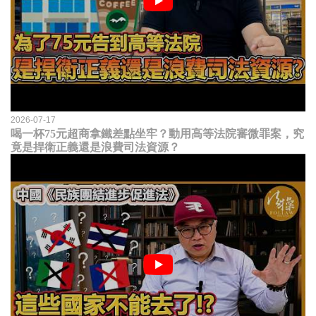
2026-07-17
喝一杯75元超商拿鐵差點坐牢？動用高等法院審微罪案，究
竟是捍衛正義還是浪費司法資源？