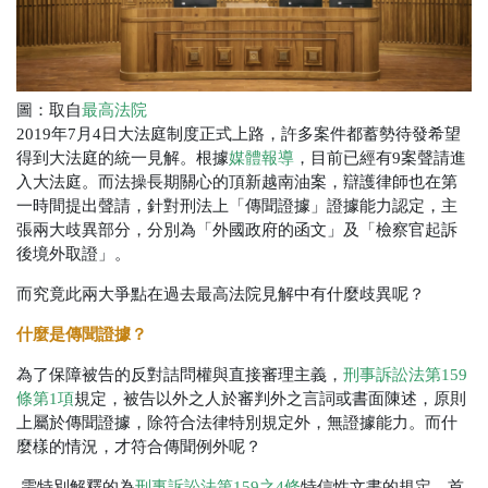
圖：取自
最高法院
2019年7月4日大法庭制度正式上路，許多案件都蓄勢待發希望
得到大法庭的統一見解。根據
媒體報導
，目前已經有9案聲請進
入大法庭。而法操長期關心的頂新越南油案，辯護律師也在第
一時間提出聲請，針對刑法上「傳聞證據」證據能力認定，主
張兩大歧異部分，分別為「外國政府的函文」及「檢察官起訴
後境外取證」。
而究竟此兩大爭點在過去最高法院見解中有什麼歧異呢？
什麼是傳聞證據？
為了保障被告的反對詰問權與直接審理主義，
刑事訴訟法第159
條第1項
規定，被告以外之人於審判外之言詞或書面陳述，原則
上屬於傳聞證據，除符合法律特別規定外，無證據能力。而什
麼樣的情況，才符合傳聞例外呢？
需特別解釋的為
刑事訴訟法第159之4條
特信性文書的規定，首