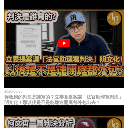
2026-06-05
你收到的判決是誰寫的？立委竟提案讓「法官助理寫判決」
明文化！那以後是不是乾脆連開庭都外包出去？