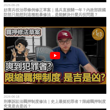
2026-06-26
妨害兵役治罪條例修正草案｜逃兵直接關一年？內政部跟國
防部只能想到這種粗暴修法，是能解決什麼兵役問題？
2026-06-18
刑事訴訟法羈押制度修法｜史上最挺犯罪者？限縮羈押制度
究竟是吉是凶？