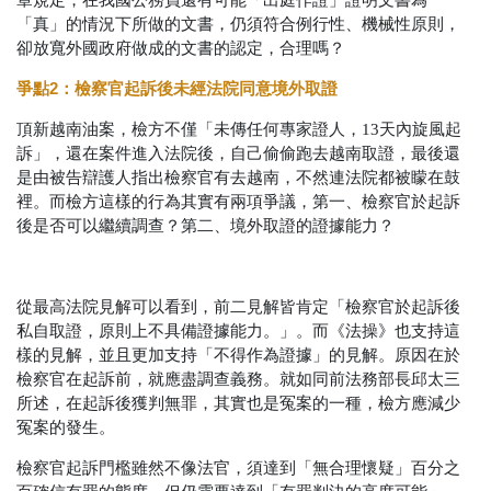
章規定，在我國公務員還有可能「出庭作證」證明文書為
「真」的情況下所做的文書，仍須符合例行性、機械性原則，
卻放寬外國政府做成的文書的認定，合理嗎？
爭點
2
：檢察官起訴後未經法院同意境外取證
頂新越南油案，檢方不僅「未傳任何專家證人，13天內旋風起
訴」，還在案件進入法院後，自己偷偷跑去越南取證，最後還
是由被告辯護人指出檢察官有去越南，不然連法院都被矇在鼓
裡。而檢方這樣的行為其實有兩項爭議，第一、檢察官於起訴
後是否可以繼續調查？第二、境外取證的證據能力？
從最高法院見解可以看到，前二見解皆肯定「檢察官於起訴後
私自取證，原則上不具備證據能力。」。而《法操》也支持這
樣的見解，並且更加支持「不得作為證據」的見解。原因在於
檢察官在起訴前，就應盡調查義務。就如同前法務部長邱太三
所述，在起訴後獲判無罪，其實也是冤案的一種，檢方應減少
冤案的發生。
檢察官起訴門檻雖然不像法官，須達到「無合理懷疑」百分之