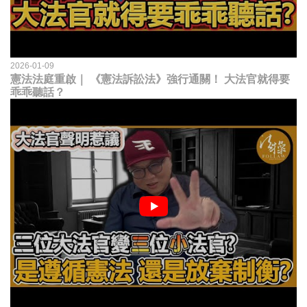
2026-01-09
憲法法庭重啟｜ 《憲法訴訟法》強行通關！ 大法官就得要
乖乖聽話？