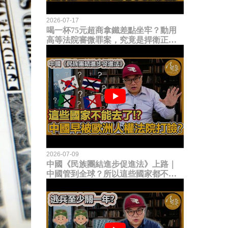
2026-07-17
喝一杯75元超商拿鐵差點坐牢？動用
高等法院審微罪案，究竟是捍衛正義
還是浪費司法資源？
2026-07-09
中國《民族團結進步促進法》上路｜
中國管到全球？所以這些國家都不能
去了？中國早就被歐洲人權法院打
臉？