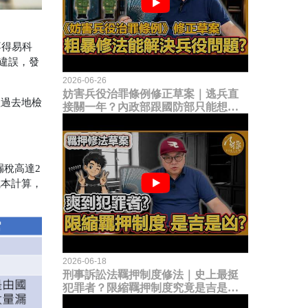
不得易科
之違誤，發
2026-06-26
妨害兵役治罪條例修正草案｜逃兵直
理過去地檢
接關一年？內政部跟國防部只能想到
這種粗暴修法，是能解決什麼兵役問
題？
漏稅高達2
成本計算，
2026-06-18
刑事訴訟法羈押制度修法｜史上最挺
犯罪者？限縮羈押制度究竟是吉是
凶？