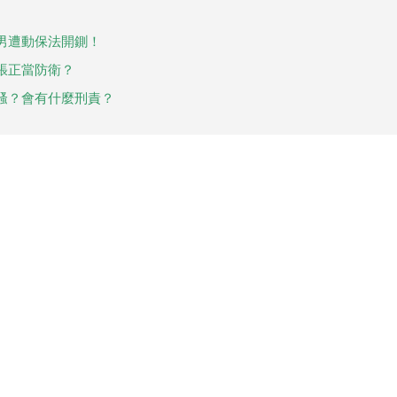
男遭動保法開鍘！
張正當防衛？
騷？會有什麼刑責？