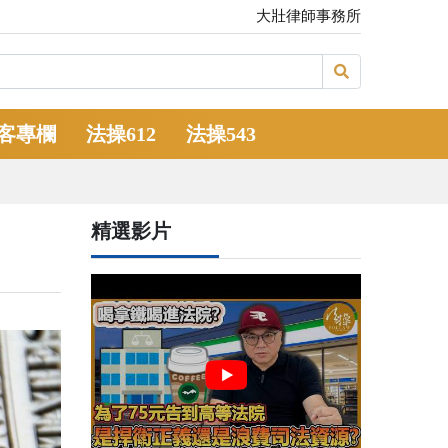
大壯律師事務所
客專欄
法操612
法操543
精選影片