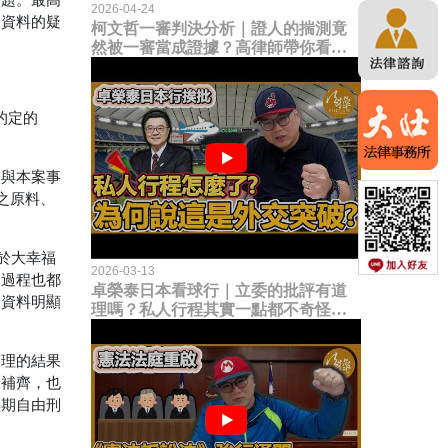
問題。最高
2026-04-24
內資料的疑
柯文哲一審判決分析｜證人的揣測竟
然被一審當成證據？高律師帶你看未
來二審攻防的兩大核心點！
的定的
舉與本案事
之原料、
於大幸福
2026-03-13
口過程也都
卓榮泰日本看球行｜立委的批評有道
分資料明顯
理嗎？私人行程其實一點都不奇怪？
為何說這是一種外交突破？
審理的結果
金補齊，也
短期自由刑