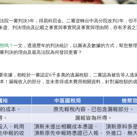
法院一審判決3年，得易科罰金。二審逆轉台中高分院改判2年，但
調查未盡、判決理由及記載之事實與事實間及事實與理由間，存有矛盾
態嗎？
一文，透過歷年的判決統計，以圖表及數據的方式，幫您整
審判決的理由及最高法院為何發回更審？
主要依據，相較於一審認定6千多萬的逃漏稅額，二審認為被告等人逃
本！漏報收入的部分，並未查得成本費用相關資料，針對漏稅額的