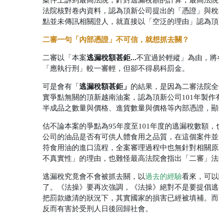
案件上訴到最高法院，針對逃漏稅額的計算，最高法院
法院核對卷內資料，認為頂新公司提出的「憑證」與稅
點並未傳訊相關證人，就直接以「空泛的理由」認為頂
二審一句「內部憑證」不可信，就想抓去關？
逃漏稅額甚鉅...
二審以「本案
不宜過於輕縱」為由，將
「應執行刑」較一審輕，但卻不得易科罰金。
逃漏稅額甚鉅」
可是會有「
的結果，是因為二審法院全
實爭點無關的頂新越南油案，認為頂新公司101年製
半成品之數量與價格、進貨數量與價格等內部憑證，顯
估不論本案的爭點為95年度至101年度的逃漏稅數額
公司的油品是否有可供人體食用之品質，在這個案件並
符食用油的進口流程，全案審理過程中也無針對相關原
不真實性」的理由，也難怪最高法院會指出「二審」法
逃漏稅究竟會不會被抓去關，以
過去的經驗
看來，可以
了。《法操》要再次強調，《法操》絕對不是要提倡逃
把罰款繳清的狀況下，其實國家的損害已經被填補。而
反而有害於受刑人日後回歸社會。