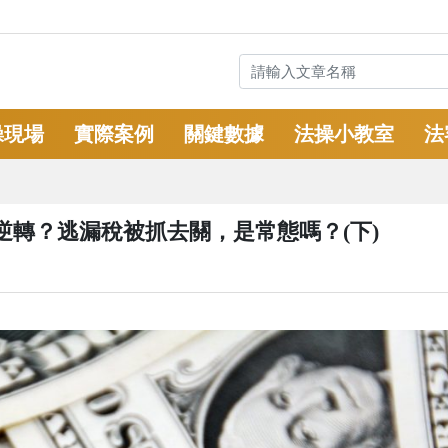
操現場
實際案例
關鍵數據
法操小教室
法
轉？逃漏稅被抓去關，是常態嗎？(下)