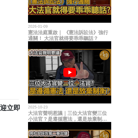
2026-01-09
憲法法庭重啟｜ 《憲法訴訟法》強行
通關！ 大法官就得要乖乖聽話？
歡迎立即
2025-10-23
大法官聲明惹議｜三位大法官變三位
小法官？是遵循憲法，還是放棄制衡
立法權？