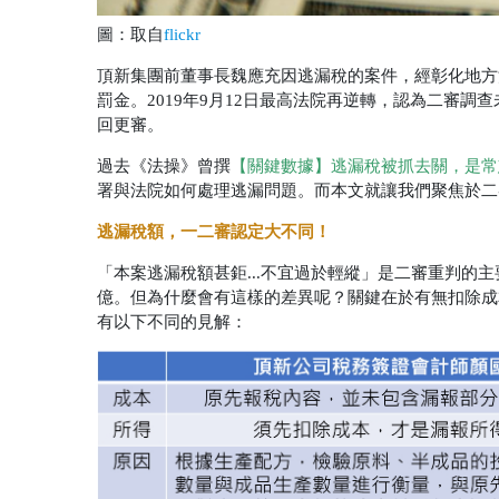
圖：取自
flickr
頂新集團前董事長魏應充因逃漏稅的案件，經彰化地方
罰金。2019年9月12日最高法院再逆轉，認為二審
回更審。
過去《法操》曾撰
【關鍵數據】逃漏稅被抓去關，是常
署與法院如何處理逃漏問題。而本文就讓我們聚焦於二
逃漏稅額，一二審認定大不同！
「本案逃漏稅額甚鉅...不宜過於輕縱」是二審重判的
億。但為什麼會有這樣的差異呢？關鍵在於有無扣除成
有以下不同的見解：