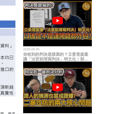
2026-06-05
你收到的判決是誰寫的？立委竟提案
讓「法官助理寫判決」明文化！那以
後是不是乾脆連開庭都外包出去？