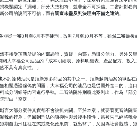
以二審「調查未盡」、「判決理由不備」，認定有判決違背法令的
捐機關認定「漏報」部分大致相符，並非全不可採信。二審針對卷
調查未盡及判決理由不備之違法
新公司的說詞不可信，而有
。
各罪從一審3月至6月不等徒刑，改判7月至10月不等，雖然二審最後
然不接受頂新所提的內部憑證，質疑「內部」憑證公信力。另外又
作有關大幸福公司油品的「成本明細表、原料明細表、產品配方、投入
然不具有真實性。」
，也不討論豬油只是頂新眾多商品的其中之一。頂新越南油案的爭點在
無相關憑證虛偽的問題，大幸福公司的油品也是從國外進口的，進
料成分明細等內容進行爭執。二審法院特別將此案列出，作為「部
院理由「空泛」！
斷言大部分案件其實都不會被抓去關。至於本案，就要看更審法院
漏稅的行為，但回到刑法的謙抑性與最後手段性，當被告已經將稅
短期自由刑往往在懲戒教化效果前，就出監了，又因為社會觀感，