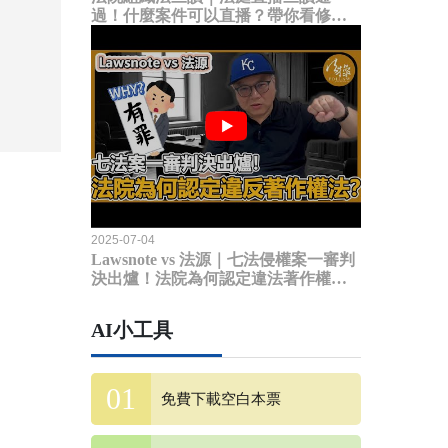
過！什麼案件可以直播？帶你看修法
內容
2025-07-04
Lawsnote vs 法源｜七法侵權案一審判
決出爐！法院為何認定違法著作權
法？
AI小工具
免費下載空白本票