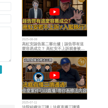
2025-08-08
高虹安誣告案二審出爐｜誣告罪有這
麼容易成立？ 高虹安不上訴就會被
關？這句話其實不太對！
2025-07-11
法院組織法三讀｜法庭直播三讀通