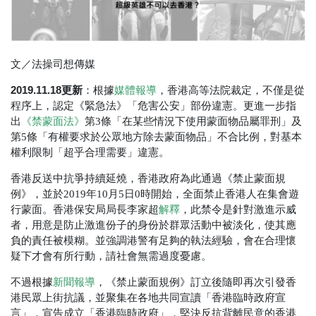
文／法操司想傳媒
2019.11.18更新
：根據
媒體報導
，香港高等法院裁定，不僅是從
程序上，認定《緊急法》「危害公安」部份違憲。更進一步指
出
《禁蒙面法》
第3條「在某些情況下使用蒙面物品屬罪刑」及
第5條「有權要求於公眾地方除去蒙面物品」不合比例，對基本
權利限制「超乎合理需要」違憲。
香港反送中抗爭持續延燒，香港政府為此通過《禁止蒙面規
例》，並於2019年10月5日0時開始，全面禁止香港人在集會遊
行蒙面。香港保安局局長李家超
解釋
，此禁令是針對激進示威
者，用意是防止激進份子的身份於群眾活動中被淡化，使其應
負的責任被模糊。並強調港警有足夠的執法經驗，會在合理懷
疑下才會有所行動，請社會無需過度憂慮。
不過根據
新聞報導
，《禁止蒙面規例》訂立後隨即再次引發香
港民眾上街抗議，並聚集在各地共同宣讀「香港臨時政府宣
言」，宣告成立「香港臨時政府」，堅決反抗背離民意的香港