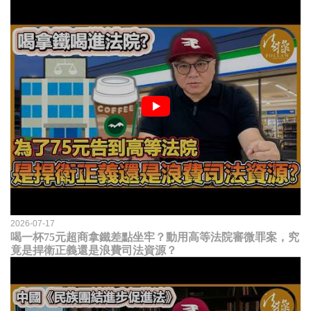
2026-07-17
喝一杯75元超商拿鐵差點坐牢？動用高等法院審微罪案，究
竟是捍衛正義還是浪費司法資源？