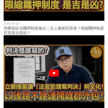
2026-06-18
刑事訴訟法羈押制度修法｜史上最挺犯罪者？限縮羈押制度
究竟是吉是凶？