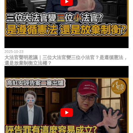
2025-10-23
大法官聲明惹議｜三位大法官變三位小法官？是遵循憲法，
還是放棄制衡立法權？