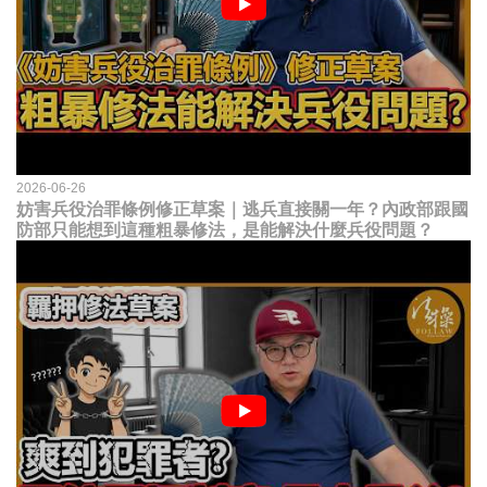
2026-06-26
妨害兵役治罪條例修正草案｜逃兵直接關一年？內政部跟國
防部只能想到這種粗暴修法，是能解決什麼兵役問題？