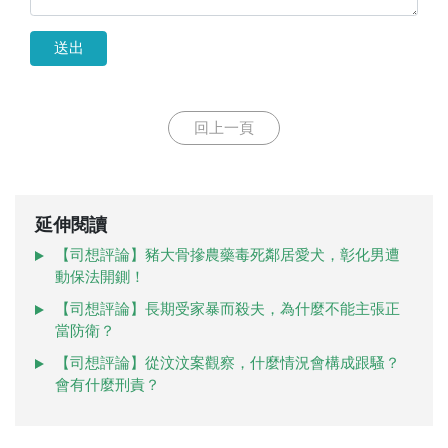
送出
回上一頁
延伸閱讀
【司想評論】豬大骨摻農藥毒死鄰居愛犬，彰化男遭
動保法開鍘！
【司想評論】長期受家暴而殺夫，為什麼不能主張正
當防衛？
【司想評論】從汶汶案觀察，什麼情況會構成跟騷？
會有什麼刑責？