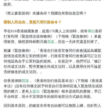
政府。
《禁止蒙面規例》依據為何？我國也有類似規定嗎？
限制人民自由，竟然只用行政命令？
早在818香港維園集會，超過170萬人上街頭時，就有
傳出
港府
打算利用《緊急情況規例條例》（下簡稱《緊急條例》）來處
理衝突。雖然當時林鄭月娥
否認
，但這一天終究還是到來了。
根據《緊急條例》，「香港在行政長官會同行政會議認為屬緊
急情況或危害公安的情況時，行政長官會同行政會議可訂立任
何他認為合乎公眾利益的規例。」在規定中，他們可以「修訂
任何成文法則，暫停實施任何成文法則，以及應用任何不論是
否經修改的成文法則。」
但香港律師
質疑
，《香港特別行政區基本法》(下簡稱《香港基
本法》)沒有任何條文賦予特首自行宣佈特區進入緊急情況或狀
態的權力；更有人
提出
《緊急條例》根本是殖民的產物，早已
不合時宜，現今不宜用當年的殖民地管治方式鎮住局面。
回到基本原則，的確並非所有自由都可以無限上綱，但針對人