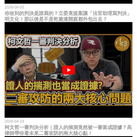
2026-06-05
你收到的判決是誰寫的？立委竟提案讓「法官助理寫判決」
明文化！那以後是不是乾脆連開庭都外包出去？
2026-04-24
柯文哲一審判決分析｜證人的揣測竟然被一審當成證據？高
律師帶你看未來二審攻防的兩大核心點！