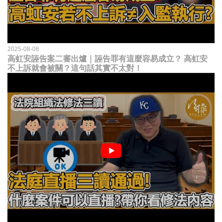
2025-08-08
高虹安誣告案二審出爐｜誣告罪有這麼容易成立？ 高虹安
不上訴就會被關？這句話其實不太對！