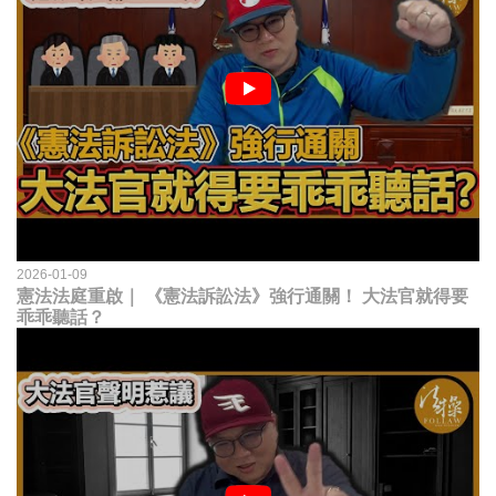
2026-01-09
憲法法庭重啟｜ 《憲法訴訟法》強行通關！ 大法官就得要
乖乖聽話？