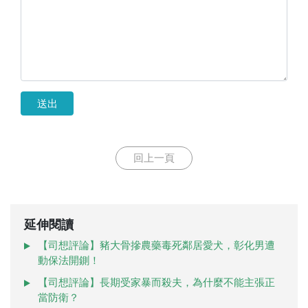
送出
回上一頁
延伸閱讀
【司想評論】豬大骨摻農藥毒死鄰居愛犬，彰化男遭
動保法開鍘！
【司想評論】長期受家暴而殺夫，為什麼不能主張正
當防衛？