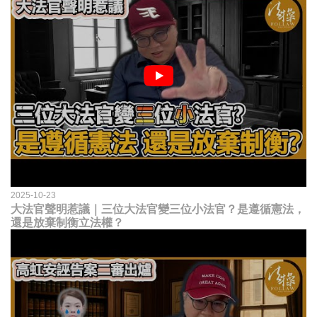
2025-10-23
大法官聲明惹議｜三位大法官變三位小法官？是遵循憲法，
還是放棄制衡立法權？