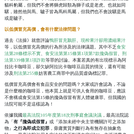
貓科豹屬，但我們不會將獅虎歸類為獅子或是老虎。也就如同
騾，雖然他與馬、驢子皆為馬科馬屬，但我們也不會說騾是馬
或是驢子。
以低價冒充高價，會有什麼法律問題？
過去《法操》就曾評論
鴨肝冒充鵝肝
、
現榨果汁卻用濃縮果汁
等，以低價冒充高價的行為所涉及的法律議題。其中不乏
食安
法第28條標示不實
、
食安法第第15條第1項第7款攙偽假冒
、
刑
法第339條第1項詐欺
等罪的討論。本案若真的有出現標示為阿
拉比卡咖啡豆，卻欠缺阿拉比卡咖啡豆品質的情況，還有可能
涉及
刑法第255條
妨害農工商罪中的品質虛偽標記罪。
低價冒充高價會有食品安全的問題嗎？大家或許會認為，不論
是什麼種的咖啡豆，他本質上就是可供人食用的咖啡豆，應該
不會構成食安法第15條的攙偽假冒有害人體健康罪。但我國的
法院可能不是這樣認為！
依據我國
最高法院105年度第18次刑事庭會議決議
，最高法院認
有『攙偽或假冒』
為「
或『添加未經中央主管機關許可之添加
之行為即成立犯罪
物』
，毋庸實質判斷行為有無存在抽象危