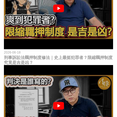
2026-06-18
刑事訴訟法羈押制度修法｜史上最挺犯罪者？限縮羈押制度
究竟是吉是凶？