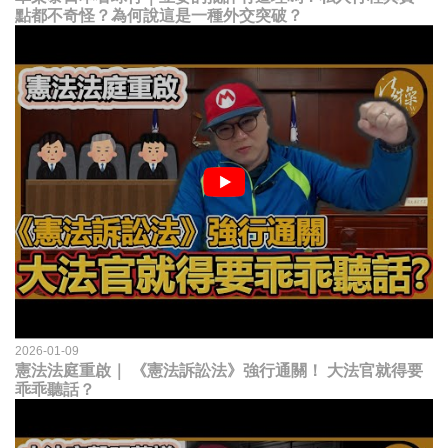
點都不奇怪？為何說這是一種外交突破？
2026-01-09
憲法法庭重啟｜ 《憲法訴訟法》強行通關！ 大法官就得要
乖乖聽話？