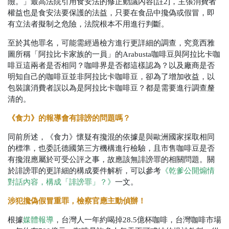
險。」最高法院引用食安法的修正動議內容[註2]，主張消費者
權益也是食安法要保護的法益，只要在食品中攙偽或假冒，即
有立法者擬制之危險，法院根本不用進行判斷。
至於其他罪名，可能需經過檢方進行更詳細的調查，究竟西雅
圖所稱「阿拉比卡家族的一員」的Arabusta咖啡豆與阿拉比卡咖
啡豆這兩者是否相同？咖啡界是否都這樣認為？以及廠商是否
明知自己的咖啡豆並非阿拉比卡咖啡豆，卻為了增加收益，以
包裝讓消費者誤以為是阿拉比卡咖啡豆？都是需要進行調查釐
清的。
《食力》的報導會有誹謗的問題嗎？
同前所述，《食力》懷疑有攙混的依據是與歐洲國家採取相同
的標準，也委託德國第三方機構進行檢驗，且市售咖啡豆是否
有攙混應屬於可受公評之事，故應該無誹謗罪的相關問題。關
於誹謗罪的更詳細的構成要件解析，可以參考
《乾爹公開煽情
對話內容，構成「誹謗罪」？》
一文。
涉犯攙偽假冒重罪，檢察官應主動偵辦！
根據
媒體報導
，台灣人一年約喝掉28.5億杯咖啡，台灣咖啡市場