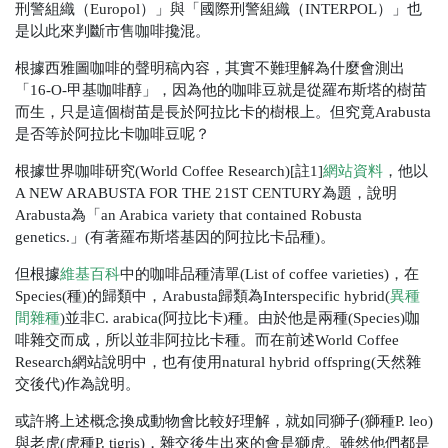
刑警組織（Europol）」與「國際刑警組織（INTERPOL）」也
是以此來判斷市售咖啡攙混。
根據西雅圖咖啡的聲明稿內容，其實不難理解為什麼會測出
「16-O-甲基咖啡醇」，因為他的咖啡豆就是從羅布斯塔的樹苗
而生，只是這個樹苗是長於阿拉比卡的樹根上。但究竟Arabusta
是否等於阿拉比卡咖啡豆呢？
根據世界咖啡研究(World Coffee Research)[註1]
網站資料
，他以
A NEW ARABUSTA FOR THE 21ST CENTURY為題，說明
Arabusta為「an Arabica variety that contained Robusta
genetics.」(有著羅布斯塔基因的阿拉比卡品種)。
但根據
維基百科
中的咖啡品種清單(List of coffee varieties)，在
Species(種)的歸類中，Arabusta歸類為Interspecific hybrid(
異種
間雜種
)並非C. arabica(阿拉比卡)種。由於他是兩種(Species)咖
啡雜交而成，所以並非阿拉比卡種。而在前述World Coffee
Research網站說明中，也有使用natural hybrid offspring(天然雜
交後代)作為說明。
或許將上述概念換成動物會比較好理解，就如同獅子(獅種P. leo)
與老虎(虎種P. tigris)，雜交後生出來的會是獅虎。雖然他們都是