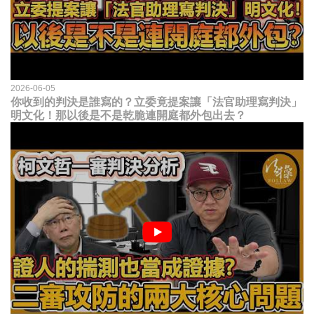
2026-06-05
你收到的判決是誰寫的？立委竟提案讓「法官助理寫判決」
明文化！那以後是不是乾脆連開庭都外包出去？