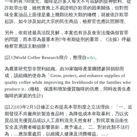
一年約有700億元。咖啡是許多人每天不可或缺的提神飲料。從
詐欺罪出發，雖然實務上不易證明詐欺罪的因果關係，但對照
味全案油品上面僅是畫上幾顆比較大顆的橄欖，就被依詐欺罪
起訴。如今涉及如此大宗的民生商品，檢察官也應比照辦理。
另外，依前述最高法院見解，本案也有涉及食安法攙偽假冒罪
的問題，而本罪為最重本刑7年有期徒刑的重罪，《法操》呼籲
檢察官應該主動偵辦！
[註1]World Coffee Research簡介，整理自
wiki
。
為農業研究型非營利組織。由30家咖啡產業團體參與捐助而
成，該組織的使命為「Grow, protect, and enhance supplies of
quality coffee while improving the livelihoods of the families who
produce it」(種植、保護和增加優質咖啡的供應，同時改善生產
咖啡的家庭的生計)
[註2]103年2月5日修正公布提高本罪刑度之立法理由：「一、近
期發現不肖廠商於製造食品時，為降低成本牟取暴利，乃以劣
質品混充優質品或以人工原料混充天然食材，對民眾食品衛生
安全及消費者權益影響甚鉅，應予遏止。 二、對於此類不法行
為，…應加重處罰，以維國人健康及消費權益。…」