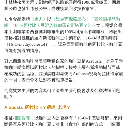
士林地檢署表示，劉姓經理以將犯罪所得1000萬元繳回。西雅
圖公司也發出道歉公告，辦理後續回收換貨事宜。
知名食品媒體
《食力》
以
《黑金商機藏黑心！「西雅圖極品咖
啡」100%阿拉比卡豆混入低價羅布斯塔豆？》
一文，踢爆台灣
本土咖啡業者西雅圖咖啡推出的100%阿拉比卡咖啡豆，檢驗出
價格相對低廉的羅布斯塔咖啡豆中獨有的「16-O-甲基咖啡醇
（16-O-methylcafestol）」。認為西雅圖咖啡的阿拉比卡咖啡豆
可能有攙混的情形。
對此西雅圖咖啡發表聲明稱自家的咖啡豆是Arabusta，是為了對
抗咖啡銹病而以阿拉比卡的樹根，接枝上羅布斯塔的樹苗而栽
植成功的新品種。並強調咖啡界仍將Arabusta視為阿拉比卡家族
的一員，表示會依法對不實報導提告。
究竟雙方主張的內容為何？這些主張可能會涉及什麼法律問題
呢？
Arabusta=
阿拉比卡？獅虎
=
老虎？
根據
相關報導
，以咖啡豆內是否存有「16-O-甲基咖啡醇」來判
斷是否為阿拉比卡咖啡豆，並非《食力》獨創的方式，「歐洲