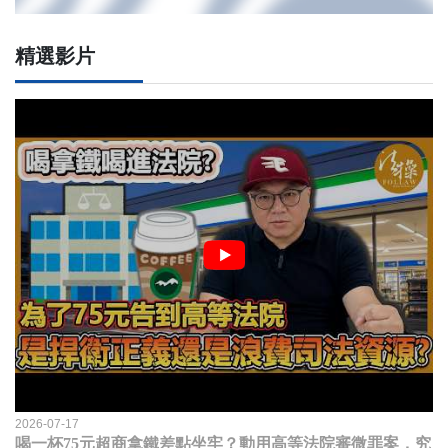
精選影片
2026-07-17
喝一杯75元超商拿鐵差點坐牢？動用高等法院審微罪案，究