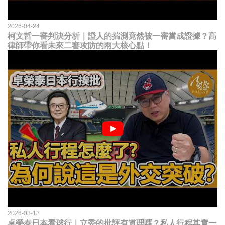
2026-04-24
柯文哲一審判決分析｜證人的揣測竟然被一審當成證據？高
律師帶你看未來二審攻防的兩大核心點！
2026-03-13
卓榮泰日本看球行｜立委的批評有道理嗎？私人行程其實一