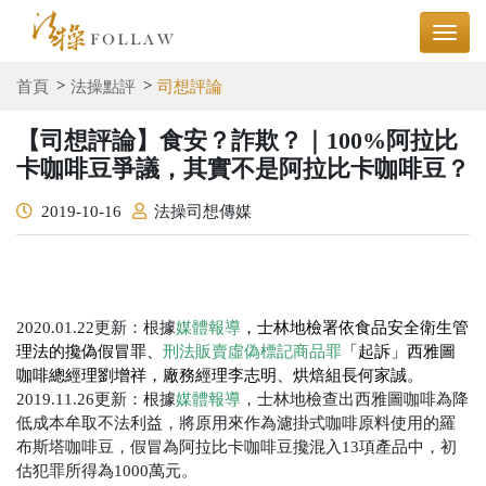
首頁
法操點評
司想評論
【司想評論】食安？詐欺？｜100%阿拉比
卡咖啡豆爭議，其實不是阿拉比卡咖啡豆？
2019-10-16
法操司想傳媒
2020.01.22更新：根據
媒體報導
，士林地檢署依食品安全衛生管
理法的攙偽假冒罪、
刑法販賣虛偽標記商品罪
「起訴
」西雅圖
咖啡總經理劉增祥，廠務經理李志明、烘焙組長何家誠。
2019.11.26更新：根據
媒體報導
，士林地檢查出西雅圖咖啡為降
低成本牟取不法利益，將原用來作為濾掛式咖啡原料使用的羅
布斯塔咖啡豆，假冒為阿拉比卡咖啡豆攙混入13項產品中，初
估犯罪所得為1000萬元。