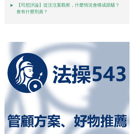
【司想評論】從汶汶案觀察，什麼情況會構成跟騷？
會有什麼刑責？