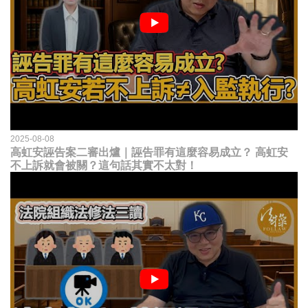
2025-08-08
高虹安誣告案二審出爐｜誣告罪有這麼容易成立？ 高虹安
不上訴就會被關？這句話其實不太對！