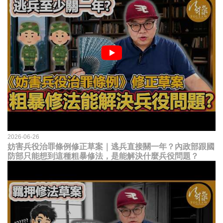
2026-06-26
妨害兵役治罪條例修正草案｜逃兵直接關一年？內政部跟國
防部只能想到這種粗暴修法，是能解決什麼兵役問題？