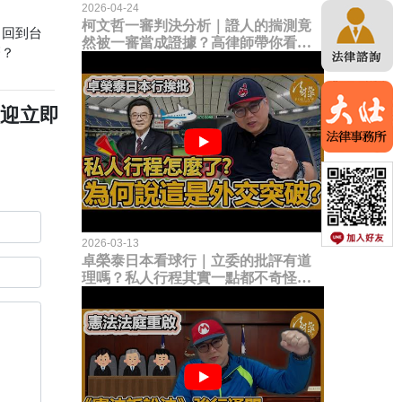
2026-04-24
柯文哲一審判決分析｜證人的揣測竟
。回到台
然被一審當成證據？高律師帶你看未
麼？
來二審攻防的兩大核心點！
歡迎立即
2026-03-13
卓榮泰日本看球行｜立委的批評有道
理嗎？私人行程其實一點都不奇怪？
為何說這是一種外交突破？