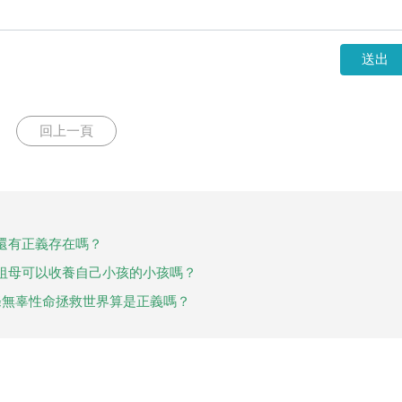
送出
回上一頁
還有正義存在嗎？
祖母可以收養自己小孩的小孩嗎？
條無辜性命拯救世界算是正義嗎？