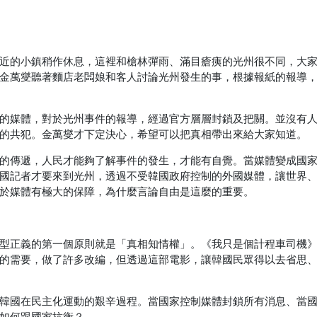
近的小鎮稍作休息，這裡和槍林彈雨、滿目瘡痍的光州很不同，大
金萬燮聽著麵店老闆娘和客人討論光州發生的事，根據報紙的報導，
的媒體，對於光州事件的報導，經過官方層層封鎖及把關。並沒有
的共犯。金萬燮才下定決心，希望可以把真相帶出來給大家知道。
的傳遞，人民才能夠了解事件的發生，才能有自覺。當媒體變成國
國記者才要來到光州，透過不受韓國政府控制的外國媒體，讓世界
於媒體有極大的保障，為什麼言論自由是這麼的重要。
型正義的第一個原則就是「真相知情權」。《我只是個計程車司機
的需要，做了許多改編，但透過這部電影，讓韓國民眾得以去省思
韓國在民主化運動的艱辛過程。當國家控制媒體封鎖所有消息、當
如何跟國家抗衡？