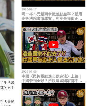
2026-07-17
喝一杯75元超商拿鐵差點坐牢？動用
高等法院審微罪案，究竟是捍衛正義
還是浪費司法資源？
2026-07-09
中國《民族團結進步促進法》上路｜
中國管到全球？所以這些國家都不能
為了生活汲
去了？中國早就被歐洲人權法院打
怕死的男主
臉？
吸引大量民