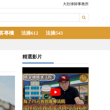
大壯律師事務所
客專欄
法操612
法操543
精選影片