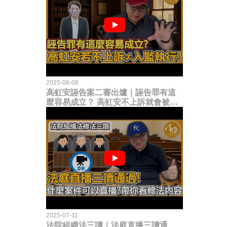
2025-08-08
高虹安誣告案二審出爐｜誣告罪有這
麼容易成立？ 高虹安不上訴就會被
關？這句話其實不太對！
2025-07-11
法院組織法三讀｜法庭直播三讀通