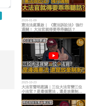
2026-01-09
憲法法庭重啟｜ 《憲法訴訟法》強行
通關！ 大法官就得要乖乖聽話？
2025-10-23
大法官聲明惹議｜三位大法官變三位
小法官？是遵循憲法，還是放棄制衡
立法權？