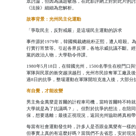
眾討論，但因為議題敏感，在此影評網上對於此片的討
《法操》細細為您解析。
故事背景：光州民主化運動
「爭取民主，反對戒嚴」是這場民主運動的訴求
事件源於1979年，韓國獨裁總統朴正熙，遭人暗殺
行實行宵禁等。引起各界反彈，各地示威抗議不斷。經
黨的政治人物，大學勒令停課。
1980年5月18日，在韓國光州，1500名學生在校門
軍隊與民眾的衝突越演越烈，光州市民掠奪軍工廠及後
過8日的抗爭，整場運動在軍隊開坦克進入後，大部分
有自覺，才能改變
男主角金萬燮是首爾的計程車司機，當時首爾時不時就
大學就是為了抗議嗎？」。但對於抗爭的想法，在陪同
保，想要逃離；最後正視現況，返回光州協助將真相帶
每當有社會運動發生時，許多人是否跟金萬燮有一樣的
但事實上真的有這麼好嗎？當我們不去省思，安於現況