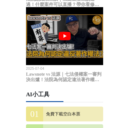
過！什麼案件可以直播？帶你看修法
內容
2025-07-04
Lawsnote vs 法源｜七法侵權案一審判
決出爐！法院為何認定違法著作權
法？
AI小工具
免費下載空白本票