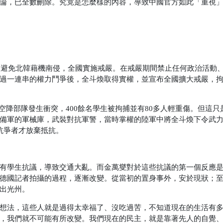
論，已全數刪除。究竟是怎麼樣的內容，導致中國官方如此「重視
。為避免北韓藉機南侵，全國實施戒嚴。在戒嚴期間禁止任何政治活動
過一連串的權力鬥爭後，全斗煥取得實權，並宣布全國擴大戒嚴，
口與空降部隊發生衝突，400餘名學生被拘捕並有80多人輕重傷。但這
備軍的軍械庫，武裝對抗軍警，當時掌權的陸軍中將全斗煥下令武
抗爭者才放棄抵抗。
有學生抗議，導致交通大亂。而金萬燮對於這些抗議的第一個反應
德國記者拍攝的過程，逐漸改變。從當初的置身事外，安於現狀；
出光州。
想法，這些人就是過得太幸福了、沒吃過苦，不知道現在的生活有
，我們就不可能有所改變。我們現在的民主，就是靠著先人的自覺