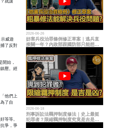
」？就讓
2026-06-26
妨害兵役治罪條例修正草案｜逃兵直
、示威遊
接關一年？內政部跟國防部只能想到
拘捕了反對
這種粗暴修法，是能解決什麼兵役問
題？
只是開始，
力鎮壓。經
是「他們上
至為了自
2026-06-18
刑事訴訟法羈押制度修法｜史上最挺
多好等等。
犯罪者？限縮羈押制度究竟是吉是
凶？
、抗爭，爭