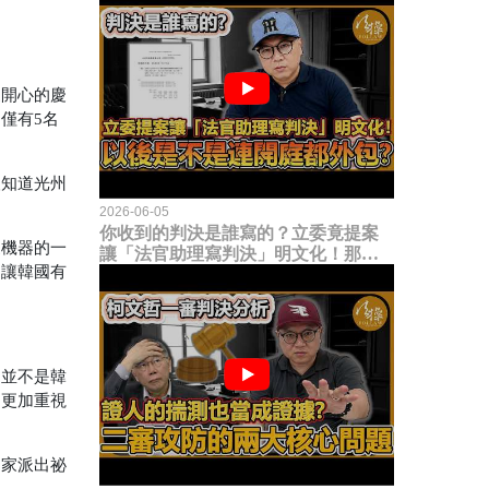
家開心的慶
僅有5名
人知道光州
2026-06-05
你收到的判決是誰寫的？立委竟提案
家機器的一
讓「法官助理寫判決」明文化！那以
、讓韓國有
後是不是乾脆連開庭都外包出去？
》並不是韓
、更加重視
國家派出祕