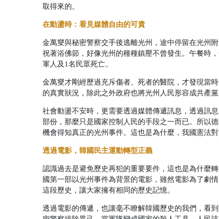
取得來的。
在動盪時：看見媒體自由的可貴
金萬燮與秘密警察交手後逃離光州，途中停留在光州附
祝著浴佛節，好像光州的種種鎮壓不曾發生。午餐時，
軍人及1名民眾死亡。
金萬燮才剛經歷過充斥傷者、死者的醫院，才發現當時
的真實狀況，除此之外政府也將光州人民形容成共產黨
社會動盪不安時，更需要透過媒體傳遞訊息，透過訊息
部份，那麼只是國家控制人民的手段之一而已。所以德
機會得知真正的光州事件。這也是為什麼，我國憲法對
透過電影，韓國民主運動轉型正義
認識過去是避免歷史再犯的重要要件，這也是為什麼轉
國第一部以光州事件為背景的電影，雖然電影為了劇情
這段歷史，讓大家擁有相同的歷史記憶。
透過電影的傳遞，也讓毫不瞭解韓國歷史的我們，看到
密警察排除異己、當軍隊變成國家的殺人工具，人民該