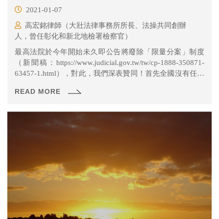
2021-01-07
高宏銘律師（大壯法律事務所所長、法操共同創辦
人，曾任彰化和新北地檢署檢察官）
最高法院於今年開始未久即公告將廢除「限量分案」制度
（新聞稿：https://www.judicial.gov.tw/tw/cp-1888-350871-
63457-1.html），對此，我們深表贊同！首先全國沒有任何
一間法院有「限量分案」的制度，許多法官都兢兢業業，
READ MORE
宵衣旰食地努力審理分派到的案件，基於法官職位的公平
性，最高法院法官本就無理由可以「限量分案」。其次，
最高法院於本採取「限量分案」，讓許多案件都只是在最
高法院等待分案，等待時間甚至可能超過1年以上才進行分
案，在等最高法院審理後，又可能要多花很多時間，法院
無法即時回應人民的訴訟請求，這對人民訴訟權益實在傷
害甚深。