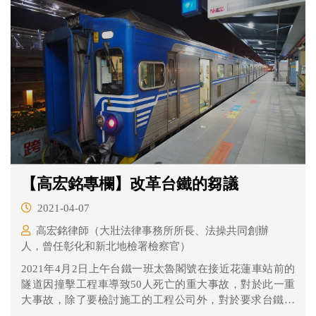
去吃碗鹹粥是該長者日常習性，所以是日常生活所必需的
之私人行為，所以仍屬在合理通勤時間發生事故，因此屬
於職業災害，勞保局應該要給付。
【高宏銘專欄】改革台鐵的芻議
2021-04-07
高宏銘律師（大壯法律事務所所長、法操共同創辦
人，曾任彰化和新北地檢署檢察官）
2021年4月2日上午台鐵一班太魯閣號在接近花蓮車站前的
隧道因撞擊工程車導致50人死亡的重大事故，對於此一重
大事故，除了要檢討施工的工程公司外，對於要求台鐵的
改革的聲浪，也是此起彼落。