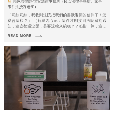
賴佩霞律師-恆安法律事務所（恆安法律事務所、家事
事件法授課老師）
「莉絲莉絲，我收到法院把我們的書狀退回的信件了！怎
麼會這樣？」 （莉絲內心os：這件才剛接到法院庭期通
知，連庭都還沒開，是要退啥米碗糕？？掐指一算，這件
兩造目前同住，該不會…） 去電瞭解狀況後 「阿貝你說的
READ MORE
退件郵件，信封是寫誰的名字啊？」 「就我女兒啊！她都
沒回家，所以我就去警察局幫她領法院文件。裡面那份就
是我們當初寄給法院的書狀啊！法院為什麼退回來惹？」
不知道曾經有在法院走跳過的粉粉們，有沒有覺得上面的
情形似曾相識呢？