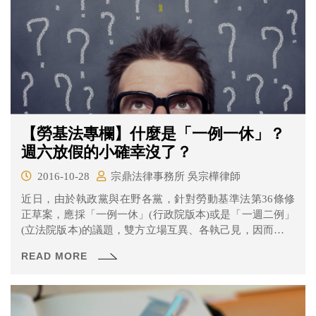
【勞基法專欄】什麼是「一例一休」？
週六放假的小確幸沒了？
2016-10-28
宗鼎法律事務所 吳宗樺律師
近日，由於執政黨與在野各黨，針對勞動基準法第36條修
正草案，應採「一例一休」(行政院版本)或是「一週二例」
(立法院版本)的議題，雙方立場互異、各執己見，因而吵得
沸沸揚揚。
READ MORE