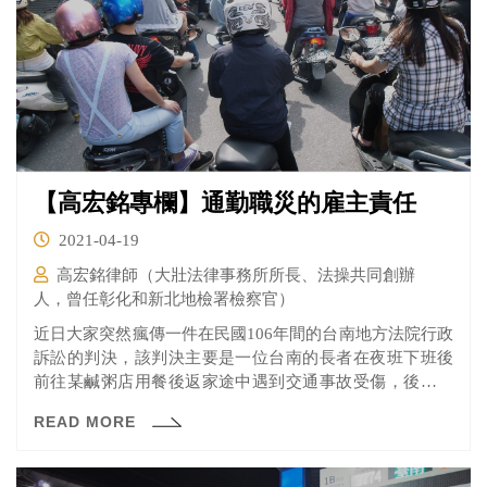
【高宏銘專欄】通勤職災的雇主責任
2021-04-19
高宏銘律師（大壯法律事務所所長、法操共同創辦
人，曾任彰化和新北地檢署檢察官）
近日大家突然瘋傳一件在民國106年間的台南地方法院行政
訴訟的判決，該判決主要是一位台南的長者在夜班下班後
前往某鹹粥店用餐後返家途中遇到交通事故受傷，後來向
勞保局申請職業傷害醫療給付，被勞保局認為該長者下班
READ MORE
後前往某鹹粥店之行為，已脫離自就業場所返回日常居住
處所之應經途徑，不屬於職業災害，所以不予給付。因此
該長者後來向法院提起訴訟，在本件中，法官認為下班後