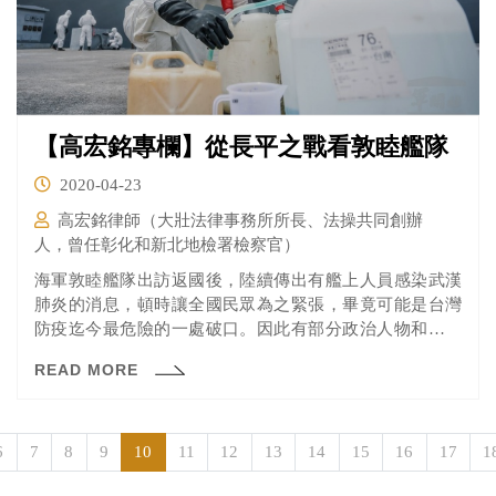
【高宏銘專欄】從長平之戰看敦睦艦隊
2020-04-23
高宏銘律師（大壯法律事務所所長、法操共同創辦
人，曾任彰化和新北地檢署檢察官）
海軍敦睦艦隊出訪返國後，陸續傳出有艦上人員感染武漢
肺炎的消息，頓時讓全國民眾為之緊張，畢竟可能是台灣
防疫迄今最危險的一處破口。因此有部分政治人物和媒體
大聲疾呼要撤換陳時中，改由他人擔任中央防疫總指揮。
READ MORE
在評論此事前，請大家先回顧一下中國戰國時代最慘烈的
一戰，也就是「長平之戰」的歷史。
6
7
8
9
10
11
12
13
14
15
16
17
1