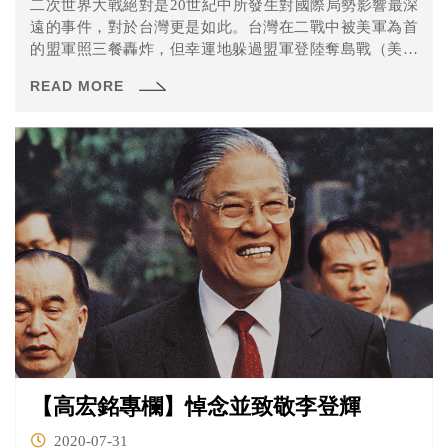
二次世界大戰絕對是20世紀中所發生對國際局勢影響最深
遠的事件，對於台灣更是如此。台灣在二戰中被美軍為首
的盟軍照三餐轟炸，但幸運地躲過盟軍登陸奪島戰（美軍
當時已經擬定攻打台灣的計畫），也躲過原子彈（台北有
READ MORE
被列為原子彈的目標名單之一），並在日本宣布投降後，
依盟軍司令部命令由中華民國軍隊實施軍事佔領。面對二
戰終戰的變局，台灣的角色突然充滿了難以言表的矛盾
感。
【高宏銘專欄】悼念並致敬李登輝
2020-07-31