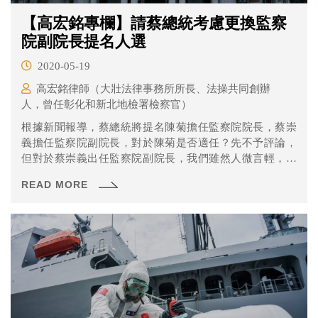
【高宏銘專欄】請蔡總統考慮更換監察
院副院長提名人選
2020-05-19
高宏銘律師（大壯法律事務所所長、法操共同創辦
人，曾任彰化和新北地檢署檢察官）
根據新聞報導，蔡總統將提名陳菊擔任監察院院長，蔡崇
義擔任監察院副院長，對於陳菊是否適任？先不予評論，
但對於蔡崇義出任監察院副院長，我們雖然人微言輕，但
心中有話實在不得不鳴！
READ MORE
（https://www.ettoday.net/news/20200510/1711128.htm）