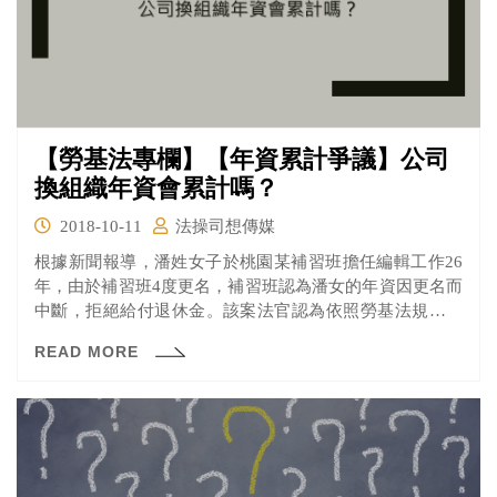
【勞基法專欄】【年資累計爭議】公司
換組織年資會累計嗎？
2018-10-11
法操司想傳媒
根據新聞報導，潘姓女子於桃園某補習班擔任編輯工作26
年，由於補習班4度更名，補習班認為潘女的年資因更名而
中斷，拒絕給付退休金。該案法官認為依照勞基法規定，
事業改組後，留用員工的年資應由新事業主承認，且本案
READ MORE
新舊雇主是同一團隊，認為年資應該合併計算，判決補習
班應給付退休金新台幣120餘萬元給潘女。