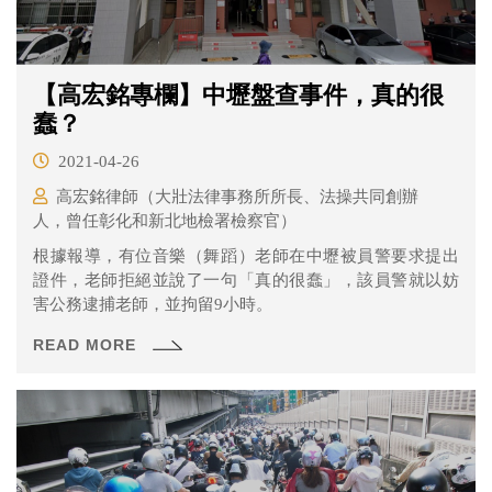
【高宏銘專欄】中壢盤查事件，真的很
蠢？
2021-04-26
高宏銘律師（大壯法律事務所所長、法操共同創辦
人，曾任彰化和新北地檢署檢察官）
根據報導，有位音樂（舞蹈）老師在中壢被員警要求提出
證件，老師拒絕並說了一句「真的很蠢」，該員警就以妨
害公務逮捕老師，並拘留9小時。
READ MORE