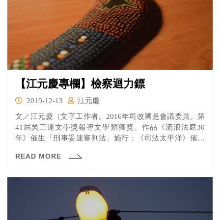
【江元慶專欄】檢察迴力鏢
2019-12-13
江元慶
文／江元慶（文字工作者。2016年司改國是會議委員。第
41屆吳三連文學獎報導文學類獲獎。作品《流浪法庭30
年》催生「刑事妥速審判法」施行；《司法太平洋》催生
司法...
READ MORE