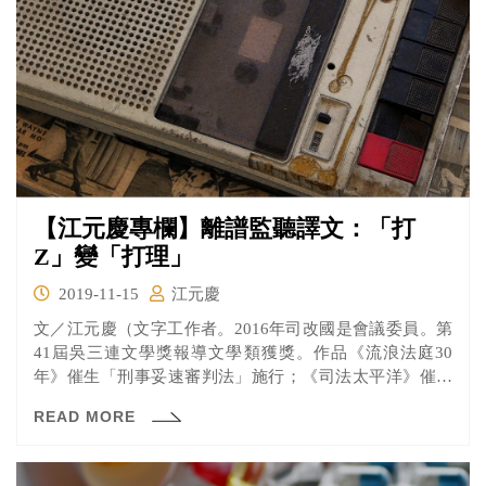
【江元慶專欄】離譜監聽譯文：「打
Z」變「打理」
2019-11-15
江元慶
文／江元慶（文字工作者。2016年司改國是會議委員。第
41屆吳三連文學獎報導文學類獲獎。作品《流浪法庭30
年》催生「刑事妥速審判法」施行；《司法太平洋》催生
司法...
READ MORE