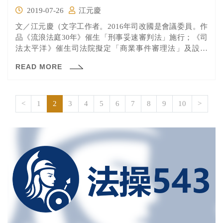
2019-07-26
江元慶
文／江元慶（文字工作者。2016年司改國是會議委員。作
品《流浪法庭30年》催生「刑事妥速審判法」施行；《司
法太平洋》催生司法院擬定「商業事件審理法」及設置
「商業...
READ MORE
<
1
2
3
4
5
6
7
8
9
10
>