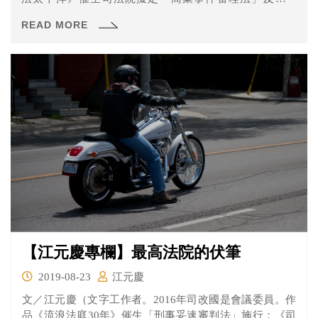
「商業...
READ MORE
【江元慶專欄】最高法院的伏筆
2019-08-23
江元慶
文／江元慶（文字工作者。2016年司改國是會議委員。作
品《流浪法庭30年》催生「刑事妥速審判法」施行；《司