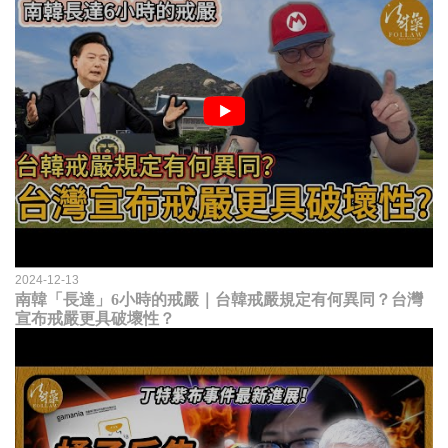
2024-12-13
南韓「長達」6小時的戒嚴｜台韓戒嚴規定有何異同？台灣
宣布戒嚴更具破壞性？