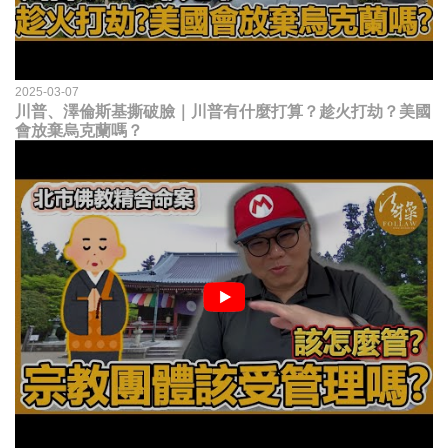
2025-03-07
川普、澤倫斯基撕破臉｜川普有什麼打算？趁火打劫？美國
會放棄烏克蘭嗎？