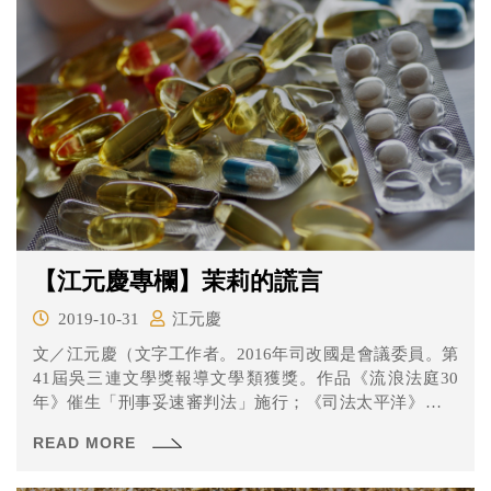
【江元慶專欄】茉莉的謊言
2019-10-31
江元慶
文／江元慶（文字工作者。2016年司改國是會議委員。第
41屆吳三連文學獎報導文學類獲獎。作品《流浪法庭30
年》催生「刑事妥速審判法」施行；《司法太平洋》催生
司法...
READ MORE