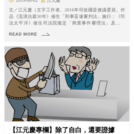
2019-08-02
江元慶
文／江元慶（文字工作者。2016年司改國是會議委員。作
品《流浪法庭30年》催生「刑事妥速審判法」施行；《司
法太平洋》催生司法院擬定「商業事件審理法」及設置
「商業...
READ MORE
【江元慶專欄】除了自白，還要證據