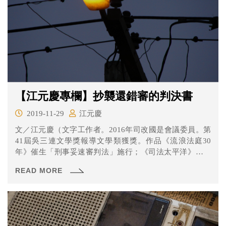
【江元慶專欄】抄襲還錯審的判決書
2019-11-29
江元慶
文／江元慶（文字工作者。2016年司改國是會議委員。第
41屆吳三連文學獎報導文學類獲獎。作品《流浪法庭30
年》催生「刑事妥速審判法」施行；《司法太平洋》催生
司法...
READ MORE