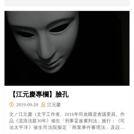
【江元慶專欄】臉孔
2019-09-20
江元慶
文／江元慶（文字工作者。2016年司改國是會議委員。作
品《流浪法庭30年》催生「刑事妥速審判法」施行；《司
法太平洋》催生司法院擬定「商業事件審理法」及設置
「商業...