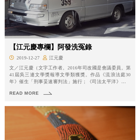
【江元慶專欄】阿發洗冤錄
2019-12-27
江元慶
文／江元慶（文字工作者。2016年司改國是會議委員。第
41屆吳三連文學獎報導文學類獲獎。作品《流浪法庭30
年》催生「刑事妥速審判法」施行；《司法太平洋》催生
司法...
READ MORE