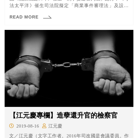
法太平洋》催生司法院擬定「商業事件審理法」及設置
「商業...
READ MORE
【江元慶專欄】造孽還升官的檢察官
2019-08-16
江元慶
文／江元慶（文字工作者。2016年司改國是會議委員。作