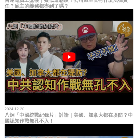
台達電員工墜樓｜疑似遭霸凌？公司跟主管有什麼法律責
任？雇主的義務都盡到了嗎？
2024-12-20
八炯「中國統戰紀錄片」討論｜美國、加拿大都在堤防？中
國認知作戰無孔不入！