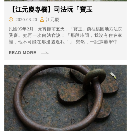
【江元慶專欄】司法玩「寶玉」
2020-03-20
江元慶
民國95年2月，元宵節前五天，「寶玉」前往桃園地方法院
受審。她再一次向法官說：「那段時間，我沒有住在家
裡，他不可能在那邊遇過我！」 突然，一記霹靂擊中寶
玉。涉入此案後，從未被收押的她，被法官認為涉嫌重
READ MORE
大，當庭諭令羈押。那一瞬間，寶玉既錯愕、又震驚，且
滿是不解：「為什麼會這樣？」 她的故事，要從兩年前說
起……