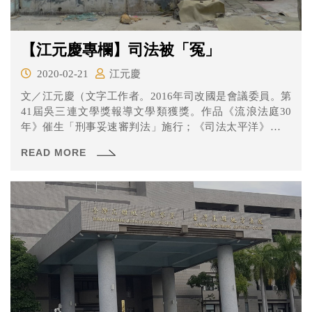
【江元慶專欄】司法被「冤」
2020-02-21
江元慶
文／江元慶（文字工作者。2016年司改國是會議委員。第
41屆吳三連文學獎報導文學類獲獎。作品《流浪法庭30
年》催生「刑事妥速審判法」施行；《司法太平洋》催生
司法...
READ MORE