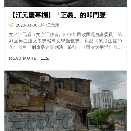
【江元慶專欄】「正義」的叩門聲
2020-03-06
江元慶
文／江元慶（文字工作者。2016年司改國是會議委員。第
41屆吳三連文學獎報導文學類獲獎。作品《流浪法庭30
年》催生「刑事妥速審判法」施行；《司法太平洋》催生
司法...
READ MORE