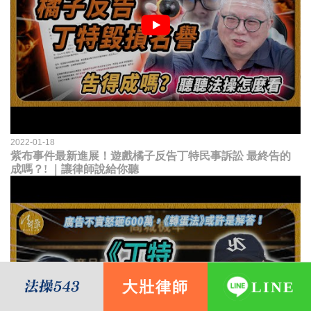
2022-01-18
紫布事件最新進展！遊戲橘子反告丁特民事訴訟 最終告的
成嗎？! ｜讓律師說給你聽
大壯律師
LINE