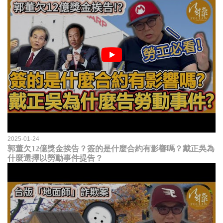
2025-01-24
郭董欠12億獎金挨告？簽的是什麼合約有影響嗎？戴正吳為
什麼選擇以勞動事件提告？