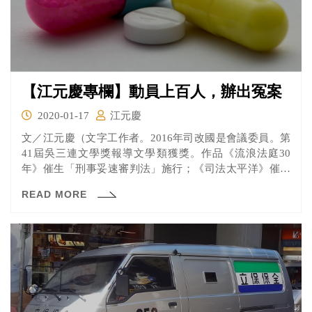
【江元慶專欄】動員上百人，辦出冤案
2020-01-17
江元慶
文／江元慶（文字工作者。2016年司改國是會議委員。第
41屆吳三連文學獎報導文學類獲獎。作品《流浪法庭30
年》催生「刑事妥速審判法」施行；《司法太平洋》催生
司法...
READ MORE