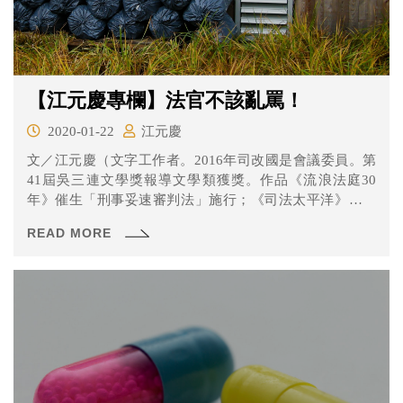
【江元慶專欄】法官不該亂罵！
2020-01-22
江元慶
文／江元慶（文字工作者。2016年司改國是會議委員。第
41屆吳三連文學獎報導文學類獲獎。作品《流浪法庭30
年》催生「刑事妥速審判法」施行；《司法太平洋》催生
司法...
READ MORE