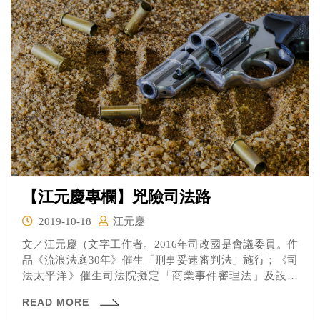
【江元慶專欄】兇險司法路
2019-10-18
江元慶
文／江元慶（文字工作者。2016年司改國是會議委員。作
品《流浪法庭30年》催生「刑事妥速審判法」施行；《司
法太平洋》催生司法院擬定「商業事件審理法」及設置
「商業...
READ MORE