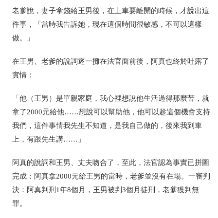
老爹說，妻子拿錢給王男後，在上車要離開的時候，才說出這
件事，「當時我告訴她，現在這個時間很敏感，不可以這樣
做。」
在王男、老爹的說詞逐一攤在法官面前後，阿真也終於吐露了
實情：
「他
（王男）
是單親家庭，我心裡想說他生活過得那麼苦，就
拿了2000元給他……想說可以幫助他，他可以趁這個機會支持
我們，這件事情我先生不知道，是我自己做的，後來我到車
上，有跟先生講……」
阿真的說詞和王男、丈夫吻合了，至此，法官認為事實已拼圖
完成：阿真拿2000元給王男的當時，老爹並沒有在場。一審判
決：阿真判刑1年8個月，王男被判3個月徒刑，老爹獲判無
罪。