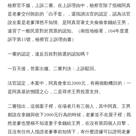
檢察官不服，上訴二審。在上訴理由中，檢察官除了指稱阿真
是老爹交付賄款的「白手套」，還指謫法官的認定，認為法官
說全案是老爹渾然不知情、是阿真背著丈夫偷偷拿錢給王男，
違背了一般民眾對於買票的認知。
（南投地檢署，104年度選
訴字第15號，檢察官上訴理由書）
一審的認定，違反百姓對賄選的認知嗎？
一百天後，答案出爐。二審判決：上訴駁回。
法官認定，本案中，阿真會拿出2000元，有兩個動機目的：一
是阿
真基於惻隱之心，二是尋求王男投票支持。
二審指出，這個案子裡，在場者只有三個人，其中阿真、王男
都說在拿錢與收下2000元行為的時候，老爹並不在屋子裡；既
然老爹也聲稱不知道妻子拿錢給王男，在沒有第四個人目擊，
且沒有任何人指證老爹事前知情下，有什麼證據可以證明老爹