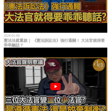
2026-01-09
憲法法庭重啟｜ 《憲法訴訟法》強行通關！ 大法官就得要
乖乖聽話？