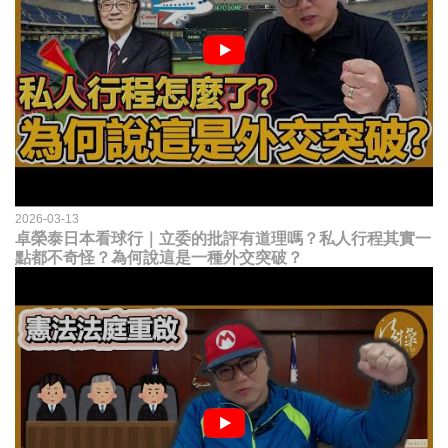
2026-03-13
卓榮泰日本看球行｜立委的批評有道理嗎？私人行程其實一
點都不奇怪？為何說這是一種外交突破？