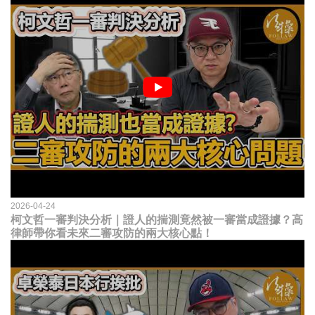
2026-04-24
柯文哲一審判決分析｜證人的揣測竟然被一審當成證據？高
律師帶你看未來二審攻防的兩大核心點！