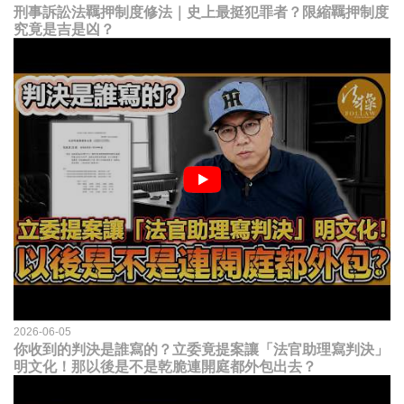
刑事訴訟法羈押制度修法｜史上最挺犯罪者？限縮羈押制度
究竟是吉是凶？
2026-06-05
你收到的判決是誰寫的？立委竟提案讓「法官助理寫判決」
明文化！那以後是不是乾脆連開庭都外包出去？