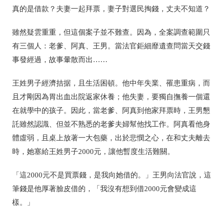
真的是借款？夫妻一起拜票，妻子對選民掏錢，丈夫不知道？
雖然疑雲重重，但這個案子並不難查。因為，全案調查範圍只
有三個人：老爹、阿真、王男。當法官鉅細靡遺查問當天交錢
事發經過，故事暈散而出……
王姓男子經濟拮据，且生活困頓。他中年失業、罹患重病，而
且才剛因為胃出血出院返家休養；他失妻，要獨自撫養一個還
在就學中的孩子。因此，當老爹、阿真到他家拜票時，王男懇
託雖然認識、但並不熟悉的老爹夫婦幫他找工作。阿真看他身
體虛弱，且桌上放著一大包藥，出於悲憫之心，在和丈夫離去
時，她塞給王姓男子2000元，讓他暫度生活難關。
「這2000元不是買票錢，是我向她借的。」王男向法官說，這
筆錢是他厚著臉皮借的，「我沒有想到借2000元會變成這
樣。」