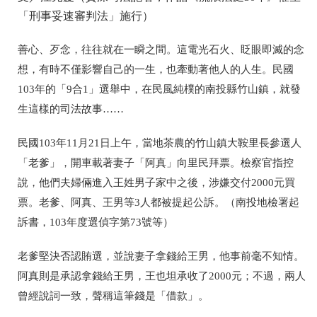
「刑事妥速審判法」施行）
善心、歹念，往往就在一瞬之間。這電光石火、眨眼即滅的念
想，有時不僅影響自己的一生，也牽動著他人的人生。民國
103年的「9合1」選舉中，在民風純樸的南投縣竹山鎮，就發
生這樣的司法故事……
民國103年11月21日上午，當地茶農的竹山鎮大鞍里長參選人
「老爹」，開車載著妻子「阿真」向里民拜票。檢察官指控
說，他們夫婦倆進入王姓男子家中之後，涉嫌交付2000元買
票。老爹、阿真、王男等3人都被提起公訴。
（南投地檢署起
訴書，103年度選偵字第73號等）
老爹堅決否認賄選，並說妻子拿錢給王男，他事前毫不知情。
阿真則是承認拿錢給王男，王也坦承收了2000元；不過，兩人
曾經說詞一致，聲稱這筆錢是「借款」。