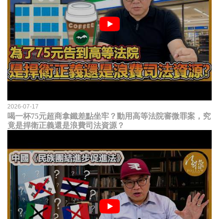
2026-07-17
喝一杯75元超商拿鐵差點坐牢？動用高等法院審微罪案，究
竟是捍衛正義還是浪費司法資源？