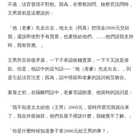
不過，法官發現不對勁。因為，在警察詢問、檢察官訊問時，
王男當初是這麼說的：
「他
（老爹）
先走出去，他太太
（阿真）
把現金2000元交給
我，還說即使對手有買票，也要投給他們。……他們請我支持
時，我有答應。」
王男所言前後矛盾，一下子承認收錢賣票，一下子又說是借
款。但是，他話中的這句話──
「他
（老爹）
先走出去」
，則
是引起法官注意；因為，話中情節和老爹的說詞相互吻合。
案發之初，在隔離問話中，老爹否認賄選。他當時的說詞是：
「我不知道太太給他
（王男）
2000元，當時拜票完我就出來
了，我在外面抽菸，他們在屋子裡談什麼，我確實不了解。」
「你是什麼時候知道妻子拿2000元給王男的事？」