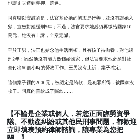
也讓丈夫遭到
羈押、落選。
阿真聊以安慰的是，法官基於她的初衷是行善，並沒有讓她入
獄，宣告對她緩刑5年；不過，法官要求她必須再繳給國家10
萬元。她沒有上訴，全案定讞。
至於王男，法官也姑念他生活困頓，且有孩子待撫養，對他緩
刑2年；雖然他沒有能力繳錢給國家，但法官要求他必須對社
會付出60個小時的勞務工作。王男沒有上訴，案子確定。
這個案子裡的2000元，被認定是賄款、是犯罪所得，被國家沒
收了。阿真的善款成了贓款……
【不論是企業或個人，若您正面臨勞資爭
議、不動產糾紛或其他民刑事問題，都歡迎
立即填表預約律師諮詢，讓專業為您把
關。】