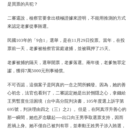
是買票的共犯？
二審還說，檢察官要拿出積極證據來證明，不能用推測的方式
來認定老爹從事賄選。
民國103年的「9合1」選舉，是在11月29日投票。當年，在投
票前一天，
老爹被檢察官當庭逮捕，並被羈押了25天。
老爹被捕的隔天，選舉開票，老爹落選。兩年後，老爹無罪定
讞，獲得7萬5000元刑事補償。
不可否認，這個案子是阿真的一念之間所觸發。因為，她的善
心初念，法官也看到了，二審認定她是出於惻隱之心，拿錢給
王男暫度生活困境
（台中高分院判決書，105年度選上訴字第
695號，判決理由四之（三）之2）
。但是，在阿真浮升善心的
那一瞬間，她也歹念驟起──出口向王男爭取選票支持，因而
惹禍上身。她不僅自己被判有罪，並牽動王姓男子涉入賄選，