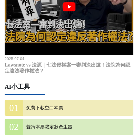
2025-07-04
Lawsnote vs 法源｜七法侵權案一審判決出爐！法院為何認
定違法著作權法？
AI小工具
免費下載空白本票
聲請本票裁定狀產生器