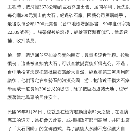
工程時，把河裡3678公噸的巨石盜運出售、居間牟利，原先以
每公噸200元賣出的大石，經過砂石廠、園藝公司層層轉手，
最後以每公噸1700元銷售
（台中地檢署起訴書，99年度偵字第
22339號等）
。張榮傑被約談後，經檢察官漏夜偵訊，當庭逮
捕、收押禁見。
檢、警、調追回並查扣被盜賣的巨石，數量多達近千顆。按照
慣例，這些被查扣的大石，可以全數變賣後所得充公。不過，
台中地檢署決定把這批巨石還給大自然。經過和第三河川局商
議後，他們選定在
東勢區的河濱公園上游，把這近千顆大石築
壘而成一道長約300公尺的堤防，除了把巨石還諸天地，也守
護著當地民眾的居住安全。
民國99年8月26日，也就是在檢方發動搜索82天之後，在堤防
完工的這天，當初參與此案、或相關政府部門高層，共同出席
了「大石回歸」的立碑儀式。為了讓後人永誌不忘保護大自