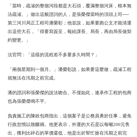
「當時，疏濬的整個河段都是大石頭，覆滿整個河床，根本無
法疏濬。」做出這般證詞的人，是張榮傑當時的頂頭上司──
第三河川局正工程司潘榮彰；他並說，如果要跑公文才能清運
出這些大石，「得要寫簽呈，報給課長、局長，再由局長做契
約變更。」
法官問：「這樣的流程差不多要多久時間？」
「兩個星期到一個月。」潘榮彰說，如果要這麼做，疏濬工程
就無法在汛期之前完成。
潘的證詞和張榮傑的說法吻合。不僅如此，連承作工程的包商
也為張榮傑鳴不平。
負責施工的陳姓包商指出，這個案子是公務員勇於任事，避免
行政怠惰以致釀禍。他更表示，外運的大石是以每噸200元售
出，獲利比碎石的單價還低，他是出於幫忙搶在汛期之前完