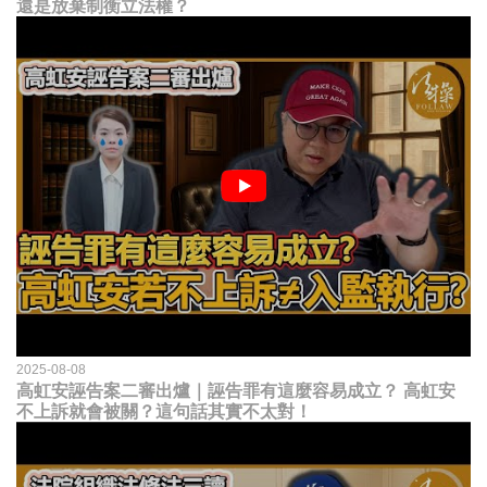
還是放棄制衡立法權？
2025-08-08
高虹安誣告案二審出爐｜誣告罪有這麼容易成立？ 高虹安
不上訴就會被關？這句話其實不太對！