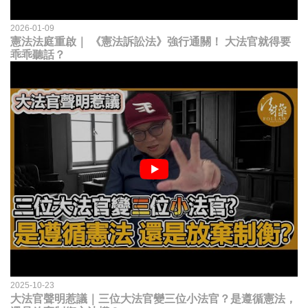
2026-01-09
憲法法庭重啟｜ 《憲法訴訟法》強行通關！ 大法官就得要
乖乖聽話？
2025-10-23
大法官聲明惹議｜三位大法官變三位小法官？是遵循憲法，