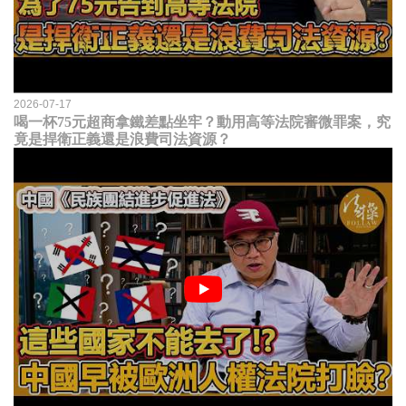
2026-07-17
喝一杯75元超商拿鐵差點坐牢？動用高等法院審微罪案，究
竟是捍衛正義還是浪費司法資源？