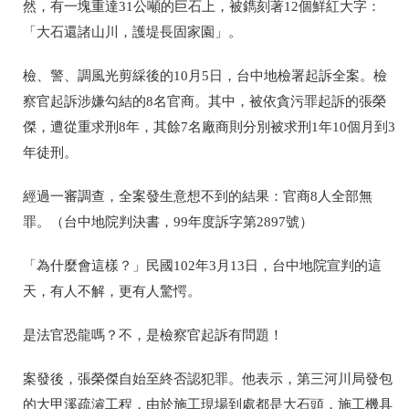
然，有一
塊重達31公噸的巨石上，被鐫刻著12個鮮紅大字：
「大石還諸山川，護堤長固家園」。
檢、警、調風光剪綵後的10月5日，台中地檢署起訴全案。檢
察官起訴涉嫌勾結的8名官商。其中，被依貪污罪起訴的張榮
傑，遭從重求刑8年，其餘7名廠商則分別被求刑1年10個月到3
年徒刑。
經過一審調查，全案發生意想不到的結果：官商8人全部無
罪。
（台中地院判決書，99年度訴字第2897號）
「為什麼會這樣？」民國102年3月13日，台中地院宣判的這
天，有人不解，更有人驚愕。
是法官恐龍嗎？不，是檢察官起訴有問題！
案發後，張榮傑自始至終否認犯罪。他表示，第三河川局發包
的大甲溪疏濬工程，由於施工現場到處都是大石頭，施工機具