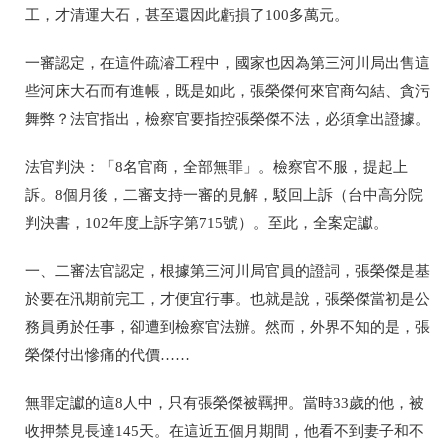
工，才清運大石，甚至還因此虧損了100多萬元。
一審認定，在這件疏濬工程中，國家也因為第三河川局出售這
些河床大石而有進帳，既是如此，張榮傑何來官商勾結、貪污
舞弊？法官指出，檢察官要指控張榮傑不法，必須拿出證據。
法官判決：「8名官商，全部無罪」。檢察官不服，提起上
訴。8個月後，二審支持一審的見解，駁回上訴
（台中高分院
判決書，102年度上訴字第715號）
。至此，全案定讞。
一、二審法官認定，根據第三河川局官員的證詞，張榮傑是基
於要在汛期前完工，才便宜行事。也就是說，張榮傑當初是公
務員勇於任事，卻遭到檢察官法辦。然而，外界不知的是，張
榮傑付出慘痛的代價……
無罪定讞的這8人中，只有張榮傑被羈押。當時33歲的他，被
收押禁見長達145天。在這近五個月期間，他看不到妻子和不