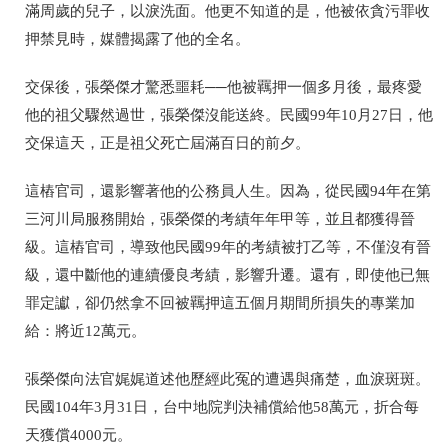
滿周歲的兒子，以淚洗面。他更不知道的是，他被依貪污罪收
押禁見時，媒體揭露了他的全名。
交保後，張榮傑才驚悉噩耗──他被羈押一個多月後，最疼愛
他的祖父驟然過世，張榮傑沒能送終。民國99年10月27日，他
交保這天，正是祖父死亡屆滿百日的前夕。
這樁官司，還影響著他的公務員人生。因為，從民國94年在第
三河川局服務開始，張榮傑的考績年年甲等，並且都獲得晉
級。這樁官司，導致他民國99年的考績被打乙等，不僅沒有晉
級，還中斷他的連續優良考績，影響升遷。還有，即使他已無
罪定讞，卻仍然拿不回被羈押這五個月期間所損失的專業加
給：將近12萬元。
張榮傑向法官娓娓道述他歷經此冤的遭遇與痛楚，血淚斑斑。
民國104年3月31日，台中地院判決補償給他58萬元，折合每
天獲償4000元。