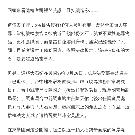
回頭來看這樁官司裡的荒謬，且持續迄今……
這個案子裡，8名被告沒有任何人被判有罪。既然全案無人犯
罪，當初被檢察官查扣的近千顆部份大石，就並不屬於犯罪物
品、更不是贓物，而是當初疏濬河床時，國家已經賣給了民
間，且業者還付了錢給國家。依照法律規定，這些被查扣的大
石，是要發還給當事人。
但是，這些大石卻在民國99年8月26日，成為法務部長曾勇夫
（已退休）
、台中地檢署檢察長張斗輝
（現為法務部常務次
長）
、台中縣警局長陳國恩
（後出任警政署長，現為國安局副
局長）
、調查局台中縣調查站主任陳天佑
（後出任調查局處
長）
等人參與「大石回歸」剪綵儀式上的冤案之石；而且，這
群執法之人成了這樁冤案的時空見證人。
在東勢區河濱公園裡，這道以近千顆大石築壘而成的河岸堤