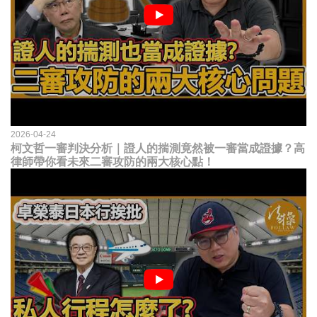
2026-04-24
柯文哲一審判決分析｜證人的揣測竟然被一審當成證據？高
律師帶你看未來二審攻防的兩大核心點！