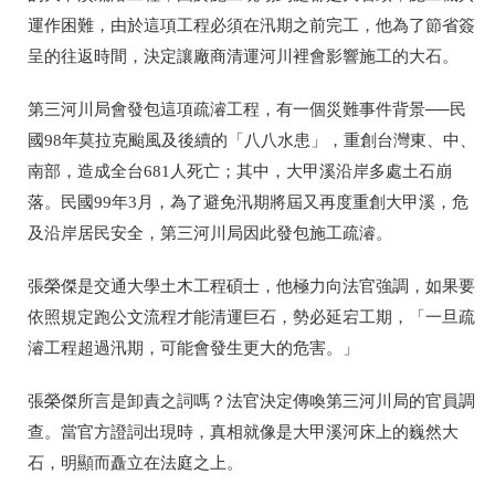
運作困難，由於這項工程必須在汛期之前完工，他為了節省簽
呈的往返時間，決定讓廠商清運河川裡會影響施工的大石。
第三河川局會發包這項疏濬工程，有一個災難事件背景──民
國98年莫拉克颱風及後續的「八八水患」，重創台灣東、中、
南部，造成全台681人死亡；其中，大甲溪沿岸多處土石崩
落。民國99年3月，為了避免汛期將屆又再度重創大甲溪，危
及沿岸居民安全，第三河川局因此發包施工疏濬。
張榮傑是交通大學土木工程碩士，他極力向法官強調，如果要
依照規定跑公文流程才能清運巨石，勢必延宕工期，「一旦疏
濬工程超過汛期，可能會發生更大的危害。」
張榮傑所言是卸責之詞嗎？法官決定傳喚第三河川局的官員調
查。當官方證詞出現時，真相就像是大甲溪河床上的巍然大
石，明顯而矗立在法庭之上。