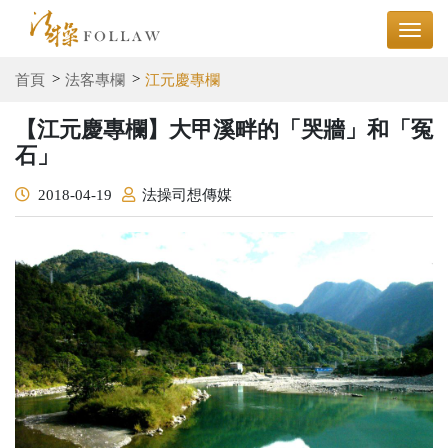
首頁
法客專欄
江元慶專欄
【江元慶專欄】大甲溪畔的「哭牆」和「冤
石」
2018-04-19
法操司想傳媒