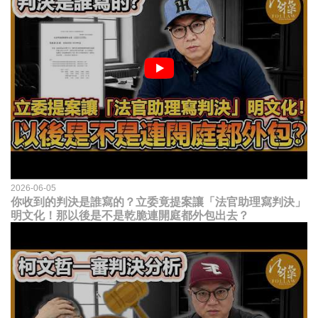
2026-06-05
你收到的判決是誰寫的？立委竟提案讓「法官助理寫判決」
明文化！那以後是不是乾脆連開庭都外包出去？