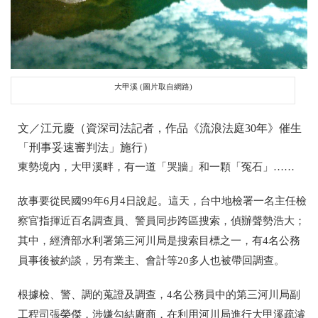
大甲溪 (圖片取自網路)
文／江元慶（資深司法記者，作品《流浪法庭30年》催生
「刑事妥速審判法」施行）
東勢境內，大甲溪畔，有一道「哭牆」和一顆「冤石」……
故事要從民國99年6月4日說起。這天，台中地檢署一名主任檢
察官指揮近百名調查員、警員同步跨區搜索，偵辦聲勢浩大；
其中，經濟部水利署第三河川局是搜索目標之一，有4名公務
員事後被約談，另有業主、會計等20多人也被帶回調查。
根據檢、警、調的蒐證及調查，4名公務員中的第三河川局副
工程司張榮傑，涉嫌勾結廠商，在利用河川局進行大甲溪疏濬