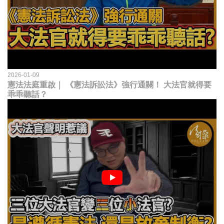
2026-01-09
憲法法庭重啟｜ 《憲法訴訟法》強行通關！ 大法官就得要
乖乖聽話？