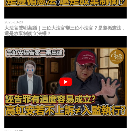
2025-10-23
大法官聲明惹議｜三位大法官變三位小法官？是遵循憲法，
還是放棄制衡立法權？