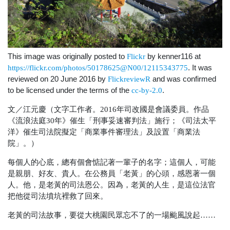
This image was originally posted to
by kenner116 at
Flickr
. It was
https://flickr.com/photos/50178625@N00/12115343775
reviewed on 20 June 2016 by
and was confirmed
FlickreviewR
to be licensed under the terms of the
.
cc-by-2.0
文／江元慶（文字工作者。2016年司改國是會議委員。作品
《流浪法庭30年》催生「刑事妥速審判法」施行；《司法太平
洋》催生司法院擬定「商業事件審理法」及設置「商業法
院」。）
每個人的心底，總有個會惦記著一輩子的名字；這個人，可能
是親朋、好友、貴人。在公務員「老黃」的心頭，感恩著一個
人。他，是老黃的司法恩公。因為，老黃的人生，是這位法官
把他從司法墳坑裡救了回來。
老黃的司法故事，要從大桃園民眾忘不了的一場颱風說起……