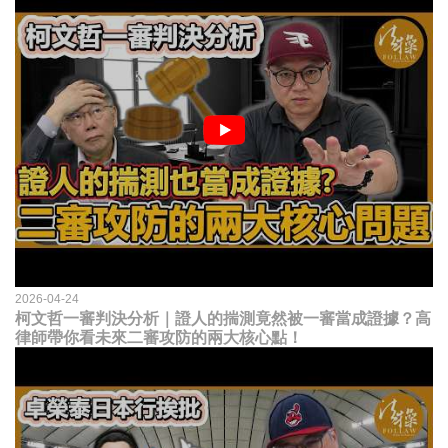
2026-04-24
柯文哲一審判決分析｜證人的揣測竟然被一審當成證據？高
律師帶你看未來二審攻防的兩大核心點！