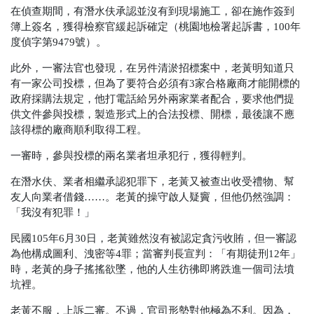
在偵查期間，有潛水伕承認並沒有到現場施工，卻在施作簽到
簿上簽名，獲得檢察官緩起訴確定
（桃園地檢署起訴書，100年
度偵字第9479號）
。
此外，一審法官也發現，在另件清淤招標案中，老黃明知道只
有一家公司投標，但為了要符合必須有3家合格廠商才能開標的
政府採購法規定，他打電話給另外兩家業者配合，要求他們提
供文件參與投標，製造形式上的合法投標、開標，最後讓不應
該得標的廠商順利取得工程。
一審時，參與投標的兩名業者坦承犯行，獲得輕判。
在潛水伕、業者相繼承認犯罪下，老黃又被查出收受禮物、幫
友人向業者借錢……。老黃的操守啟人疑竇，但他仍然強調：
「我沒有犯罪！」
民國105年6月30日，老黃雖然沒有被認定貪污收賄，但一審認
為他構成圖利、洩密等4罪；當審判長宣判：「有期徒刑12年」
時，老黃的身子搖搖欲墜，他的人生彷彿即將跌進一個司法墳
坑裡。
老黃不服，上訴二審。不過，官司形勢對他極為不利。因為，