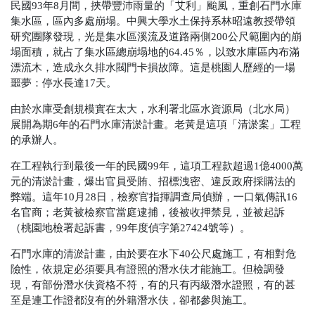
民國93年8月間，挾帶豐沛雨量的「艾利」颱風，重創石門水庫
集水區，區內多處崩塌。中興大學水土保持系林昭遠教授帶領
研究團隊發現，光是集水區溪流及道路兩側200公尺範圍內的崩
塌面積，就占了集水區總崩塌地的64.45％，以致水庫區內布滿
漂流木，造成永久排水閥門卡損故障。這是桃園人歷經的一場
噩夢：停水長達17天。
由於水庫受創規模實在太大，水利署北區水資源局
（北水局）
展開為期6年的石門水庫清淤計畫。老黃是這項「清淤案」工程
的承辦人。
在工程執行到最後一年的民國99年，這項工程款超過1億4000萬
元的清淤計畫，爆出官員受賄、招標洩密、違反政府採購法的
弊端。這年10月28日，檢察官指揮調查局偵辦，一口氣傳訊16
名官商；老黃被檢察官當庭逮捕，後被收押禁見，並被起訴
（桃園地檢署起訴書，99年度偵字第27424號等）
。
石門水庫的清淤計畫，由於要在水下40公尺處施工，有相對危
險性，依規定必須要具有證照的潛水伕才能施工。但檢調發
現，有部份潛水伕資格不符，有的只有丙級潛水證照，有的甚
至是連工作證都沒有的外籍潛水伕，卻都參與施工。