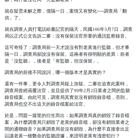
就在疑雲未解之際，僅隔一日，案情又有變化──調查局「翻
供」了。
就在調查人員打電話給書記官的隔天，民國106年3月7日，調查
局以正式公文告訴二審：沒有保留法官所要的通訊監察錄音。
這可奇怪了：調查局前一天才說沒有對老黃進行監聽，但才事
隔一日，調查局卻說沒有保留。這兩者有很明顯的差異：前者
是「沒監聽」，後者是「有監聽，但沒保留」。
調查局的前後不同說詞，哪一個版本才是真實的？
還有一件事，更令人對調查局疑上加疑。二審在追查此案時，
調查局曾經函覆法官，並且提供了99年2月2日業者之間的監聽
錄音檔案。由此可見，調查局其實並沒有銷毀錄音檔，否則，
調查局也交不出這天的錄音檔案給法官。
於是，問題一籮筐的衍生而出：如果調查局真的銷毀了錄音檔
案，為什麼調查局只銷毀了老黃的錄音檔，卻沒有銷毀業者之
間的通聯錄音？如果調查局並沒有銷毀，為什麼不直接拿出足
以讓老黃一槍斃命的監聽證據，來證明老黃有洩密犯行？