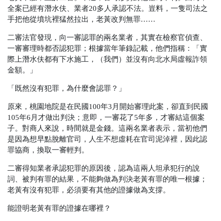
全案已經有潛水伕、業者20多人承認不法。豈料，一隻司法之
手把他從墳坑裡猛然拉出，老黃改判無罪……
二審法官發現，向一審認罪的兩名業者，其實在檢察官偵查、
一審審理時都否認犯罪；根據當年筆錄記載，他們指稱：「實
際上潛水伕都有下水施工，
（我們）
並沒有向北水局虛報詐領
金額。」
「既然沒有犯罪，為什麼會認罪？」
原來，桃園地院是在民國100年3月開始審理此案，卻直到民國
105年6月才做出判決；意即，一審花了5年多，才審結這個案
子。對商人來說，時間就是金錢。這兩名業者表示，當初他們
是因為想早點脫離官司，人生不想虛耗在官司泥淖裡，因此認
罪協商，換取一審輕判。
二審得知業者承認犯罪的原因後，認為這兩人坦承犯行的說
詞、被判有罪的結果，不能夠做為判決老黃有罪的唯一根據；
老黃有沒有犯罪，必須要有其他的證據做為支撐。
能證明老黃有罪的證據在哪裡？