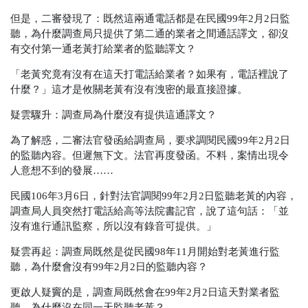
但是，二審發現了：既然這兩通電話都是在民國99年2月2日監
聽，為什麼調查局只提供了第二通的業者之間通話譯文，卻沒
有交付第一通老黃打給業者的監聽譯文？
「老黃究竟有沒有在這天打電話給業者？如果有，電話裡說了
什麼？」這才是攸關老黃有沒有洩密的最直接證據。
疑雲驟升：調查局為什麼沒有提供這通譯文？
為了解惑，二審法官發函給調查局，要求調閱民國99年2月2日
的監聽內容。但遲無下文。法官再度發函。不料，案情出現令
人意想不到的發展……
民國106年3月6日，針對法官調閱99年2月2日監聽老黃的內容，
調查局人員突然打電話給高等法院書記官，說了這句話：「並
沒有進行通訊監察，所以沒有錄音可提供。」
疑雲再起：調查局既然是從民國98年11月開始對老黃進行監
聽，為什麼會沒有99年2月2日的監聽內容？
更啟人疑竇的是，調查局既然會在99年2月2日這天對業者監
聽，為什麼沒在同一天監聽老黃？