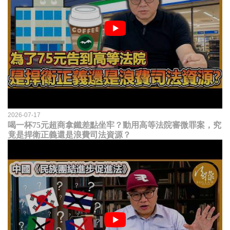
2026-07-17
喝一杯75元超商拿鐵差點坐牢？動用高等法院審微罪案，究
竟是捍衛正義還是浪費司法資源？