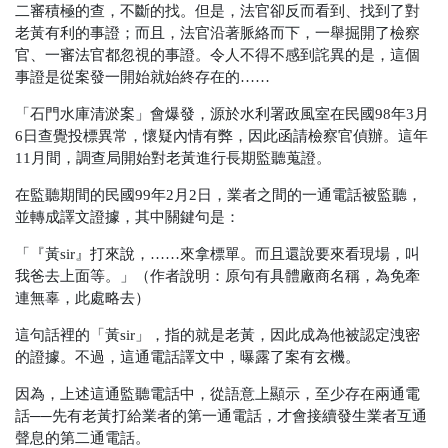
二審積極的查，不斷的找。但是，法官卻反而看到、找到了對
老黃有利的事證；而且，法官沿著脈絡而下，一舉掘開了檢察
官、一審法官都忽視的事證。令人不得不感到詫異的是，這個
事證是從案發一開始就始終存在的……
「石門水庫清淤案」會爆發，源於水利署政風室在民國98年3月
6日查覺投標異常，懷疑內情有弊，因此函請檢察官偵辦。這年
11月間，調查局開始對老黃進行長期監聽蒐證。
在監聽期間的民國99年2月2日，業者之間的一通電話被監聽，
並轉成譯文證據，其中關鍵句是：
「『黃sir』打來說，……來拿標單。而且還說要來看現場，叫
我爸去上面等。」
（作者說明：原句有具體廠商名稱，為免牽
連無辜，此處略去）
這句話裡的「黃sir」，指的就是老黃，因此成為他被認定洩密
的證據。不過，這通電話譯文中，曝露了案有玄機。
因為，上述這通監聽電話中，從語意上顯示，至少存在兩通電
話──先有老黃打給業者的第一通電話，才會接續發生業者互通
聲息的第二通電話。