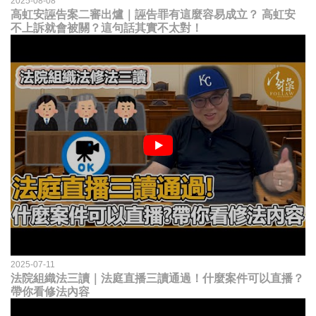
2025-08-08
高虹安誣告案二審出爐｜誣告罪有這麼容易成立？ 高虹安
不上訴就會被關？這句話其實不太對！
2025-07-11
法院組織法三讀｜法庭直播三讀通過！什麼案件可以直播？
帶你看修法內容