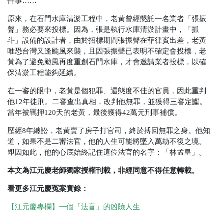
件事……
原來，在石門水庫清淤工程中，老黃曾經懇託一名業者「張振
聲」務必要來投標。因為，張是執行水庫清淤計畫中，「抓
斗」設備的設計者，由於招標期間張振聲在菲律賓出差，老黃
唯恐台灣又逢颱風來襲，且因張振聲已表明不確定會投標，老
黃為了避免颱風再度重創石門水庫，才會邀請業者投標，以確
保清淤工程能夠延續。
在一審的眼中，老黃是個犯罪、還態度不佳的官員，因此重判
他12年徒刑。二審查出真相，改判他無罪，並獲得三審定讞。
當年被羈押120天的老黃，最後獲得42萬元刑事補償。
歷經8年纏訟，老黃賣了房子打官司，終於搏回無罪之身。他知
道，如果不是二審法官，他的人生可能將墜入萬劫不復之境。
即因如此，他的心底始終記住這位法官的名字：「林孟皇」。
本文為江元慶老師獨家授權刊載，非經同意不得任意轉載。
看更多江元慶冤案實錄：
【江元慶專欄】一個「法盲」的凶險人生