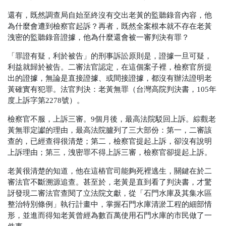
還有，既然調查局自始至終沒有交出老黃的監聽錄音內容，他
為什麼會遭到檢察官起訴？再者，既然全案根本就不存在老黃
洩密的監聽錄音證據，他為什麼還會被一審判決有罪？
「罪證有疑，利於被告」的刑事訴訟原則是，證據一旦可疑，
利益就歸於被告。二審法官認定，在這個案子裡，檢察官所提
出的證據，無論是直接證據、或間接證據，都沒有辦法證明老
黃確實有犯罪。法官判決：老黃無罪
（台灣高院判決書，105年
度上訴字第2278號）
。
檢察官不服，上訴三審。9個月後，最高法院駁回上訴。綜觀老
黃無罪定讞的理由，最高法院臚列了三大部份：第一，二審該
查的，已經查得很清楚；第二，檢察官提起上訴，卻沒有說明
上訴理由；第三，洩密罪不得上訴三審，檢察官卻提起上訴。
老黃很清楚的知道，他在這樁官司能夠死裡逃生，關鍵在於二
審法官不斷溯源追查。甚至於，老黃是直到看了判決書，才驚
訝發現二審法官查閱了立法院文獻，從「石門水庫及其集水區
整治特別條例」執行計畫中，掌握石門水庫清淤工程的細部情
形，並進而得知老黃曾經為數百萬使用石門水庫的市民做了一