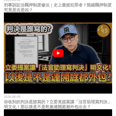
2026-06-18
刑事訴訟法羈押制度修法｜史上最挺犯罪者？限縮羈押制度
究竟是吉是凶？
2026-06-05
你收到的判決是誰寫的？立委竟提案讓「法官助理寫判決」
明文化！那以後是不是乾脆連開庭都外包出去？