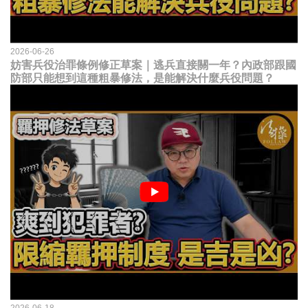
2026-06-26
妨害兵役治罪條例修正草案｜逃兵直接關一年？內政部跟國
防部只能想到這種粗暴修法，是能解決什麼兵役問題？