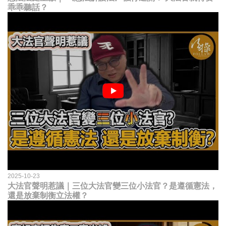
乖乖聽話？
2025-10-23
大法官聲明惹議｜三位大法官變三位小法官？是遵循憲法，
還是放棄制衡立法權？