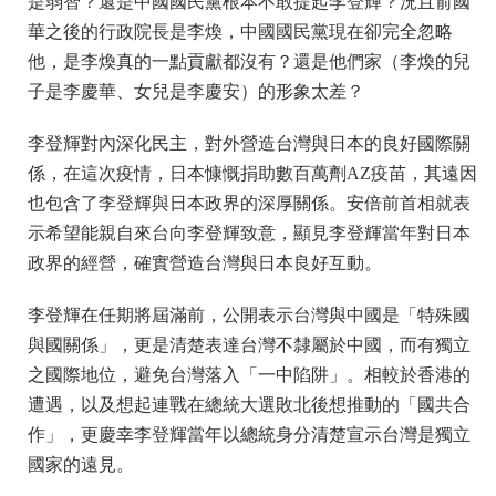
是弱智？還是中國國民黨根本不敢提起李登輝？況且俞國
華之後的行政院長是李煥，中國國民黨現在卻完全忽略
他，是李煥真的一點貢獻都沒有？還是他們家（李煥的兒
子是李慶華、女兒是李慶安）的形象太差？
李登輝對內深化民主，對外營造台灣與日本的良好國際關
係，在這次疫情，日本慷慨捐助數百萬劑AZ疫苗，其遠因
也包含了李登輝與日本政界的深厚關係。安倍前首相就表
示希望能親自來台向李登輝致意，顯見李登輝當年對日本
政界的經營，確實營造台灣與日本良好互動。
李登輝在任期將屆滿前，公開表示台灣與中國是「特殊國
與國關係」，更是清楚表達台灣不隸屬於中國，而有獨立
之國際地位，避免台灣落入「一中陷阱」。相較於香港的
遭遇，以及想起連戰在總統大選敗北後想推動的「國共合
作」，更慶幸李登輝當年以總統身分清楚宣示台灣是獨立
國家的遠見。