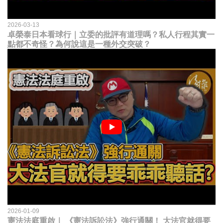
2026-03-13
卓榮泰日本看球行｜立委的批評有道理嗎？私人行程其實一
點都不奇怪？為何說這是一種外交突破？
2026-01-09
憲法法庭重啟｜ 《憲法訴訟法》強行通關！ 大法官就得要