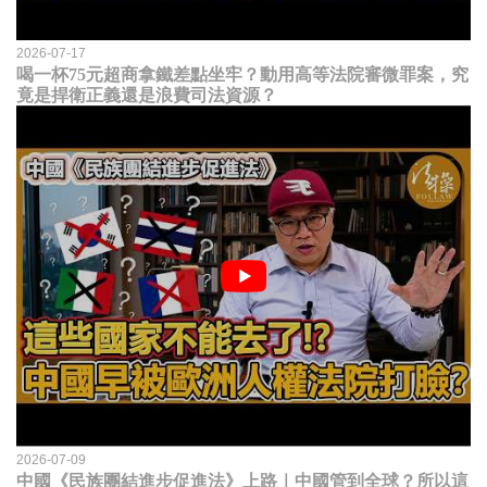
2026-07-17
喝一杯75元超商拿鐵差點坐牢？動用高等法院審微罪案，究
竟是捍衛正義還是浪費司法資源？
2026-07-09
中國《民族團結進步促進法》上路｜中國管到全球？所以這