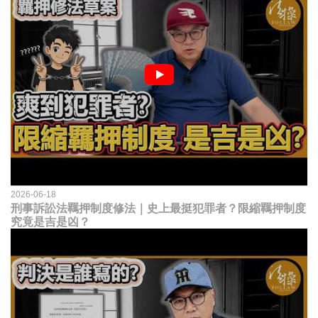
2026-06-18
刑事訴訟法羈押制度修法｜史上最挺犯罪者？限縮羈押制度
究竟是吉是凶？