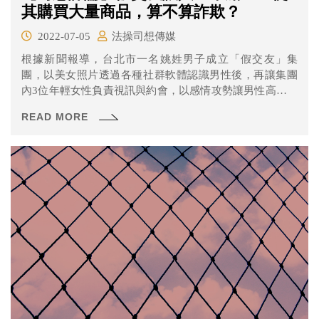
其購買大量商品，算不算詐欺？
2022-07-05
法操司想傳媒
根據新聞報導，台北市一名姚姓男子成立「假交友」集
團，以美女照片透過各種社群軟體認識男性後，再讓集團
內3位年輕女性負責視訊與約會，以感情攻勢讓男性高價購
入維生素、薑黃素、葉黃素、人蔘膠囊(禮盒)等商品，甚至
READ MORE
還有「滿額禮」抱枕。 近日集團被警方查獲，初步釐清約
有27人上當，其中花費金額最高者達35萬元。集團成員皆
被依違反刑法詐欺、洗錢防制法及組織犯罪等罪嫌，移送
法辦。 這種行為通常被稱為「假交友、真詐財」令社會所
不齒，但這種行為能算是刑法「詐欺罪」的範疇嗎？一起
來看看法操的分析。