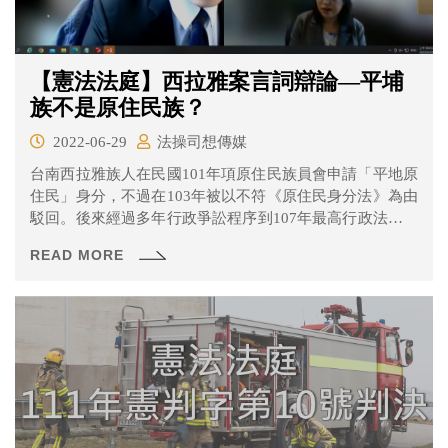
【憲法法庭】西拉雅案言詞辯論—平埔
族不是原住民族？
2022-06-29
法操司想傳媒
台南西拉雅族人在民國101年項原住民族員會申請「平地原
住民」身分，不過在103年被以不符《原住民身分法》為由
駁回。後來經過多年行政爭訟程序到107年最高行政法院發
回更審、更一審法院台北高等行政法院法官認為《原住民
READ MORE
身分法》有違憲疑義，於109年聲請大法官解釋。