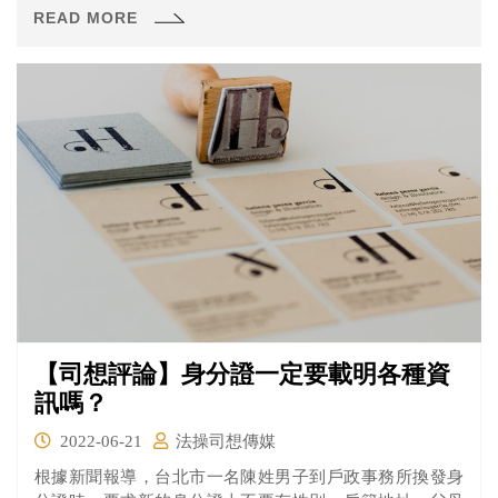
認為這與遊戲代理商「遊戲橘子」所公告「所有商城機率
READ MORE
與韓版一致」有極大落差，透過媒體不斷向橘子喊話並向
消保官申訴。 此事件發生後公平交易委員會也隨即介入調
查，並在日前做出處分書，認定遊戲橘子確實有廣告不
實，依公平法開罰200萬元罰鍰。
【司想評論】身分證一定要載明各種資
訊嗎？
2022-06-21
法操司想傳媒
根據新聞報導，台北市一名陳姓男子到戶政事務所換發身