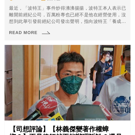
最近，「波特王」事件炒得沸沸揚揚，波特王本人表示已
離開前經紀公司，百萬粉專也已經不是他在經營使用，沒
想到此舉引發前經紀公司發出聲明，指向波特王「養成英
雄主義與大哥心態」。在經紀公司發出聲明後，波特王表
READ MORE
示，明明一切都是照著合約走的，並反嗆：等海水退看誰
沒穿褲子。
【司想評論】【林義傑變著作權蟑