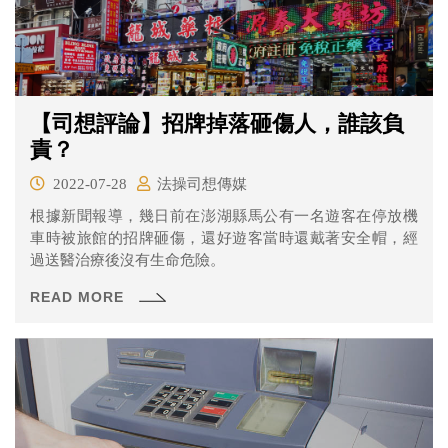
【司想評論】招牌掉落砸傷人，誰該負
責？
2022-07-28
法操司想傳媒
根據新聞報導，幾日前在澎湖縣馬公有一名遊客在停放機
車時被旅館的招牌砸傷，還好遊客當時還戴著安全帽，經
過送醫治療後沒有生命危險。
READ MORE