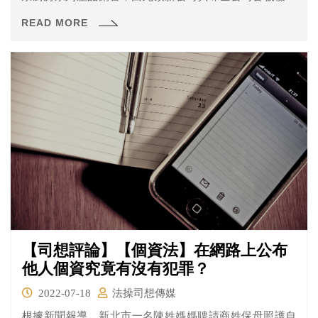
調查。此案被告雖於第一、二審都被作出有罪判決，但於
READ MORE
第一審時沒收新制還沒施行亦未宣告沒收，沒想到第二審
卻依沒收新制沒收3292萬8820元。 味全認為既然第一審判
決出爐時沒收新制尚未施行，之後又怎還能以沒收新制規
定溯及適用過去的行為？明顯牴觸不溯及既往、罪刑法定
等原則，嚴重侵害人民的財產權，並聲請大法官解釋。
【司想評論】【個資法】在網路上公布
他人個資究竟有沒有犯罪？
2022-07-18
法操司想傳媒
根據新聞報導，新北市一名陳姓媽媽聘請商姓保母照護自