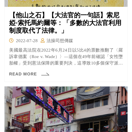
【他山之石】【大法官的一句話】索尼
婭·索托馬約爾等：「多數的大法官利用
制度取代了法律。」
2022-07-28
法操司想傳媒
美國最高法院在2022年6月24日以5比4的票數推翻了〈羅
訴韋德案（Roe v. Wade）〉—這個在49年前確認「女性墮
胎權」受到憲法保障的重要判決，這導致10多個保守派的
地方政府重啟「墮胎禁令」。這引發美國婦女的抗議，而
READ MORE
屬於自由派的三位大法官布雷耶(Stephen Breyer)、卡根
(Elena Kagan)、索托馬約爾(Sonia Sotomayor)也在反對意
見寫道「判決之所以會被推翻，是因為它一直都受到（保
守派）鄙視，而現在剛好有投票權可以將之捨棄。」以嚴
厲的詞語表達對判決結果的失望。