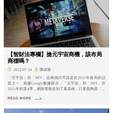
【智財法專欄】搶元宇宙商機，該布局
商標嗎？
2022-07-24
陳緯勝
「元宇宙」與「NFT」這兩個詞可說是在2021年最夯的話
題之一，根據Google數據顯示，「元宇宙」和「NFT」在
2021年的第4季，網路聲量達到了最高峰，只要能夠跟「元
宇宙」和「NFT」沾上邊的公司或商品，瞬間變成投資界的
READ MORE
新寵，股價和NFT價格雙雙炒上天。「元宇宙」和「NFT」
到底是什麼？以及身為品牌商的你，又會帶來什麼樣的影
響？