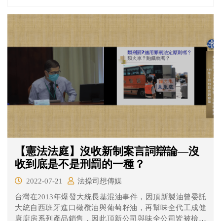
中第九條是規定：「日本國民衷心謀求基於正義與秩序的
國際和平，永遠放棄以國權發動的戰爭、武力威脅或武力
行使作為解決國際爭端的手段。為達到前項目的，不保持
陸海空軍及其他戰爭力量，不承認國家的交戰權。」因此
日本目前只能有自衛隊，無法擁有軍隊。安倍生前想推動
修憲的內容，主要就是針對日本憲法第九條，希望能將自
衛隊（軍）的法律地位加以明訂，簡單來說就是日本可以
合法擁有國防力量。
【憲法法庭】沒收新制案言詞辯論—沒
收到底是不是刑罰的一種？
2022-07-21
法操司想傳媒
台灣在2013年爆發大統長基混油事件，因頂新製油曾委託
大統自西班牙進口橄欖油與葡萄籽油，再幫味全代工成健
康廚房系列產品銷售，因此頂新公司與味全公司皆被檢方