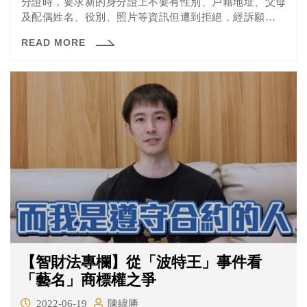
分證時，要求新的身分證上不要有性別、戶籍地址、父母
及配偶姓名、役別、照片等資訊但遭到拒絕，經訴願也不
被受理後男子提起行政訴訟。
READ MORE
【智財法專欄】從「波特王」事件看
「藝名」商標權之爭
2022-06-19
陳緯勝