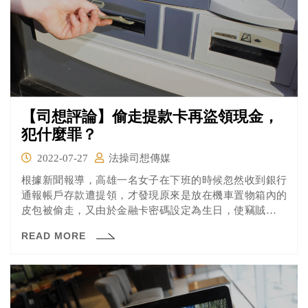
【司想評論】偷走提款卡再盜領現金，
犯什麼罪？
2022-07-27
法操司想傳媒
根據新聞報導，高雄一名女子在下班的時候忽然收到銀行
通報帳戶存款遭提領，才發現原來是放在機車置物箱內的
皮包被偷走，又由於金融卡密碼設定為生日，使竊賊透過
身分證上的生日資訊準確猜中密碼成功提領現金。
READ MORE