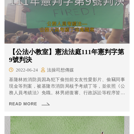
【公法小教室】憲法法庭111年憲判字第
9號判決
2022-06-24
法操司想傳媒
基隆林姓消防員因為犯下偷拍前女友性愛影片、偷竊同事
現金等刑案，被基隆市消防局核予考績丁等，並依照《公
務人員考績法》免職。林男經復審、行政訴訟等程序皆敗
訴後，聲請大法官釋憲。
READ MORE