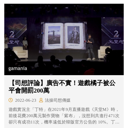
【司想評論】廣告不實！遊戲橘子被公
平會開罰200萬
2022-06-23
法操司想傳媒
遊戲實況主「丁特」在2021年9月直播遊戲《天堂M》時，
前後花費200萬元製作寶物「紫布」，沒想到共進行471次
卻只有成功11次，機率遠低於韓版官方公告的 10%。丁特