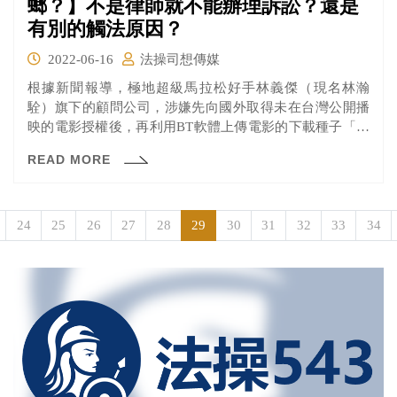
螂？】不是律師就不能辦理訴訟？還是
有別的觸法原因？
2022-06-16
法操司想傳媒
根據新聞報導，極地超級馬拉松好手林義傑（現名林瀚
駩）旗下的顧問公司，涉嫌先向國外取得未在台灣公開播
映的電影授權後，再利用BT軟體上傳電影的下載種子「釣
魚」，等有人下載後再與影視業者合作向檢警單位提告，
READ MORE
並透過私下和解「賺取」金額。 林義傑由於不具律師資格
卻包攬訴訟業務，而有觸犯律師法第127條及刑法第157條
之嫌而遭拘提。很多人也提出疑問，如果沒律師資格就犯
法，那這樣很多公司法務不是也違法嗎？林義傑的問題真
24
25
26
27
28
29
30
31
32
33
34
的出在沒有律師資格，還是有其他原因？他的行為還可能
成立其他罪名嗎？一起來看看！