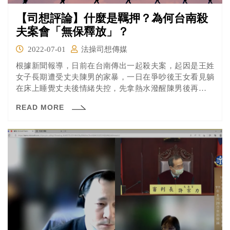
【司想評論】什麼是羈押？為何台南殺
夫案會「無保釋放」？
2022-07-01
法操司想傳媒
根據新聞報導，日前在台南傳出一起殺夫案，起因是王姓
女子長期遭受丈夫陳男的家暴，一日在爭吵後王女看見躺
在床上睡覺丈夫後情緒失控，先拿熱水潑醒陳男後再以水
果刀刺進右胸。陳男雖然隨即奪門而出，但拔刀造成血流
READ MORE
如注，就算社區主委也在第一時間報案，最後仍傷重不
治。 台南地檢認為王女涉犯殺人罪，向台南地院聲請羈
押，不過法院認為王女不服羈押條件駁回檢方聲請，並將
王女無保釋放。 羈押這個程序的意義到底是什麼？為何王
女犯下重罪卻被釋放？一起來看看法操的分析。