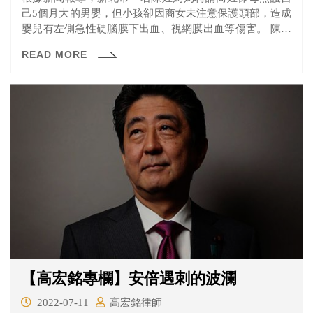
己5個月大的男嬰，但小孩卻因商女未注意保護頭部，造成
嬰兒有左側急性硬腦膜下出血、視網膜出血等傷害。 陳女
除了透過司法程序討公道，另外還在臉書及PTT上發有「別
READ MORE
再有其他嬰兒落入此人手裡」、「避免其他無辜寶寶受
害」等內容之文章，並公布商女及其丈夫、女兒的姓名、
照片、地址等資訊，因此商女也向檢察官提告商女違反個
資法規定。不過士林地檢署就商女提告部分，給予不起訴
處分；商女丈夫、女兒部分經起訴後，士林地院也判決陳
女無罪。 公布他人個資不犯法嗎？為何法院會做出無罪判
決？一起來看看！
【高宏銘專欄】安倍遇刺的波瀾
2022-07-11
高宏銘律師