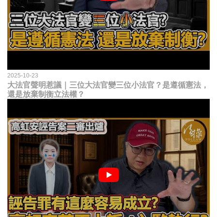
2025-10-23
大法官聲明惹議｜三位大法官變三位小法官？是遵循憲法，
還是放棄制衡立法權？