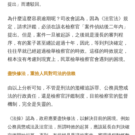
提出」而遭駁回。
為什麼這麼容易逾期呢？司改會認為，因為《法官法》規
定，請求評鑑，必須在該名檢察官「案件偵結後二年內」
提出。但是，案件一旦被起訴，之後就是漫長的審判程
序，有的案子甚至纏訟超過十年，因此，等到判決確定，
往往早就已經超過檢舉檢察官的時效。這樣的時效規定，
根本沒有考慮到現實上，民眾檢舉檢察官會遇到的困境。
盡快修法，重拾人民對司法的信賴
由以上分析可知，不管是刑法的濫權追訴罪、公務員懲戒
法的行政責任，還是檢察官評鑑制度，目前檢察官的監督
機制，完全是失靈的。
《
法操
》
認為，政府應要盡快修法，以解決目前的困境。例如
公務員懲戒法及法官法，所謂時效的起算，應該延長自判決確