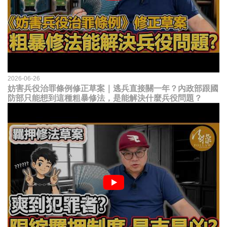
2026-06-26
妨害兵役治罪條例修正草案｜逃兵直接關一年？內政部跟國
防部只能想到這種粗暴修法，是能解決什麼兵役問題？