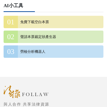
AI小工具
免費下載空白本票
聲請本票裁定狀產生器
勞檢分析機器人
與人合作 共享法律資源