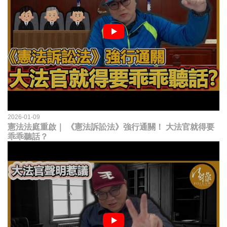
2026-01-09
憲法法庭重啟｜ 《憲法訴訟法》強行通關！ 大法官就得要
乖乖聽話？