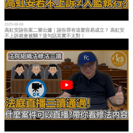
2025-08-08
高虹安誣告案二審出爐｜誣告罪有這麼容易成立？ 高虹安
不上訴就會被關？這句話其實不太對！