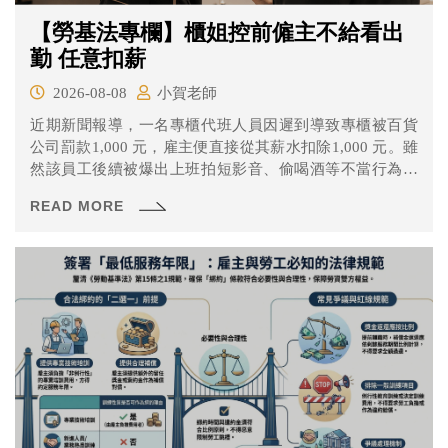
【勞基法專欄】櫃姐控前僱主不給看出
勤 任意扣薪
2026-08-08
小賀老師
近期新聞報導，一名專櫃代班人員因遲到導致專櫃被百貨
公司罰款1,000 元，雇主便直接從其薪水扣除1,000 元。雖
然該員工後續被爆出上班拍短影音、偷喝酒等不當行為，
但勞工局仍指出雇主多處違法並準備開罰。
READ MORE