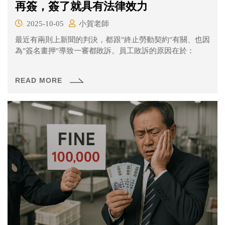
再簽，簽了就具有法律效力
2025-10-05
小賀老師
最近有兩則上新聞的判決，都跟"終止勞動契約"有關、也因
為"簽名畫押"導致一審都敗訴。員工敗訴的原因在於：
READ MORE