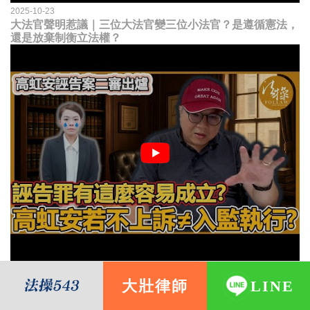
2025-10-23
大法官聲明惹議｜三位大法官變三位小法官？是遵循憲法，
還是放棄制衡立法權？
2025-08-08
大壯律師
LINE
高虹安誣告案二審出爐｜誣告罪有這麼容易成立？ 高虹安
不上訴就會被關？這句話其實不太對！