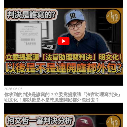
2026-06-05
你收到的判決是誰寫的？立委竟提案讓「法官助理寫判決」
明文化！那以後是不是乾脆連開庭都外包出去？