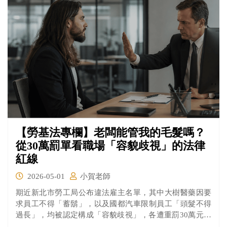
【勞基法專欄】老闆能管我的毛髮嗎？
從30萬罰單看職場「容貌歧視」的法律
紅線
2026-05-01
小賀老師
期近新北市勞工局公布違法雇主名單，其中大樹醫藥因要
求員工不得「蓄鬍」，以及國都汽車限制員工「頭髮不得
過長」，均被認定構成「容貌歧視」，各遭重罰30萬元。
這不僅是對於個別企業的警示，更代表勞動主管機關對於