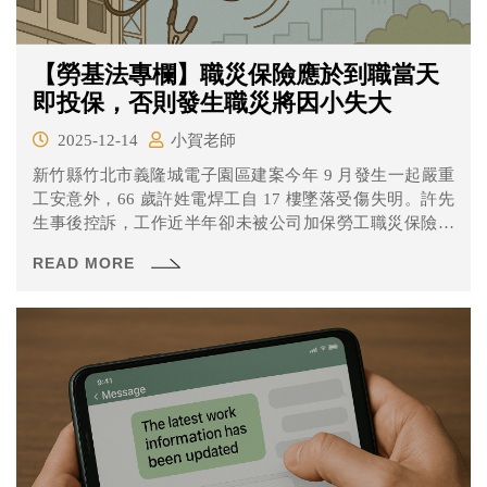
【勞基法專欄】職災保險應於到職當天
即投保，否則發生職災將因小失大
2025-12-14
小賀老師
新竹縣竹北市義隆城電子園區建案今年 9 月發生一起嚴重
工安意外，66 歲許姓電焊工自 17 樓墜落受傷失明。許先
生事後控訴，工作近半年卻未被公司加保勞工職災保險，
直到受傷當天才補保，且出院隔日回診時被要求簽署多份
READ MORE
文件，其中一份為「一次性和解書」。對此，公司回應否
認刻意隱瞞和解內容，並強調意外發生是因許姓工人未依
規定繫安全帶，且公司已承擔醫療費用與相關補償。