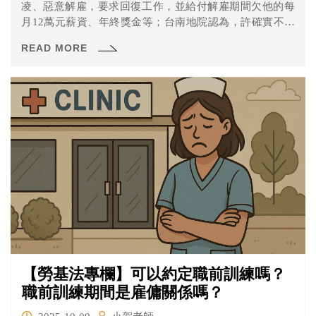
凌、惡意解雇，要求回復工作，並給付解雇期間欠他的每
月12萬元薪資、年終獎金等；台南地院認為，許確實不依
規定擔任指定勤務，不遵守指揮，公司一年內記大過4支並
READ MORE
開除許並無違誤，判決駁回告訴。可上訴。
【勞基法專欄】可以約定職前訓練嗎？
職前訓練期間是雇傭關係嗎？