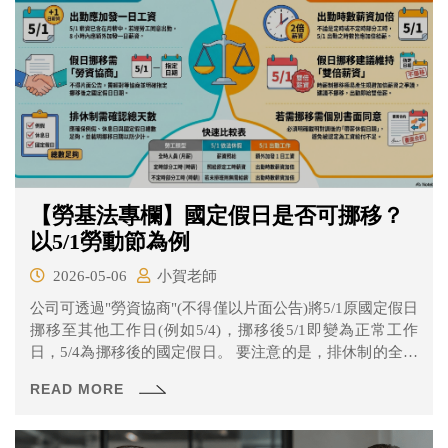
【勞基法專欄】國定假日是否可挪移？
以5/1勞動節為例
2026-05-06
小賀老師
公司可透過"勞資協商"(不得僅以片面公告)將5/1原國定假日
挪移至其他工作日(例如5/4)，挪移後5/1即變為正常工作
日，5/4為挪移後的國定假日。 要注意的是，排休制的全時
人員，除了應確認總休假天數足夠以外(例假+休息日+國定
READ MORE
假日)，應確明挪移後的國定假日日期，以避免少計休假天
數。