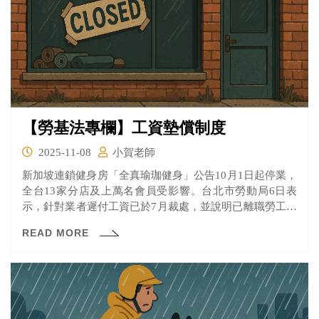
【勞基法專欄】工資墊償制度
2025-11-08
小賀老師
新加坡連鎖健身房「全真瑜珈健身」公告10月1日起停業，
全台13家分店及上萬名會員受影響。台北市勞動局6日表
示，針對業者遲付工資已於7月裁處，並說明已離職勞工及
尚在職勞工可就未給付工資、資遣費等，申請工資墊償，
READ MORE
台北市就業服務處也可受理申請失業認定，並轉請勞動部
核發6個月失業給付。