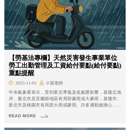
【勞基法專欄】天然災害發生事業單位
勞工出勤管理及工資給付要點(給付要點)
重點提醒
2025-11-01
小賀老師
中央氣象署表示，受到東北季風及低氣壓影響，基隆北海
岸、臺北市及宜蘭縣地區有局部豪雨或大豪雨，基隆市、
新北市及桃園市有局部大雨或豪雨。許多通勤族擔心，若
因天候問題遲到，恐被公司記點或扣獎金。勞動部長洪申
READ MORE
翰22日表示，因洪水、地震等因素，導致交通阻塞或困
難，可能無法出勤或遲到，勞工可以不出勤，雇主也不能