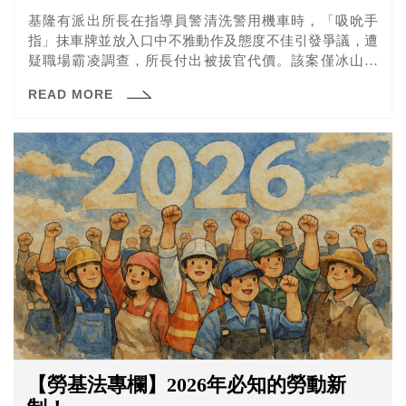
基隆有派出所長在指導員警清洗警用機車時，「吸吮手
指」抹車牌並放入口中不雅動作及態度不佳引發爭議，遭
疑職場霸凌調查，所長付出被拔官代價。該案僅冰山一
角，類似案件各職場都可能發生，上司對部屬提醒、要
READ MORE
求，方式要合乎常理與尊嚴，不該把工作失誤無限上綱成
人格評價。
【勞基法專欄】2026年必知的勞動新