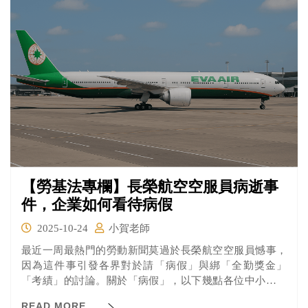
對勞工有不利的對待。
【勞基法專欄】長榮航空空服員病逝事
件，企業如何看待病假
2025-10-24
小賀老師
最近一周最熱門的勞動新聞莫過於長榮航空空服員憾事，
因為這件事引發各界對於請「病假」與綁「全勤獎金」
「考績」的討論。關於「病假」，以下幾點各位中小企業
主以及人資主管們請務必留意：
READ MORE