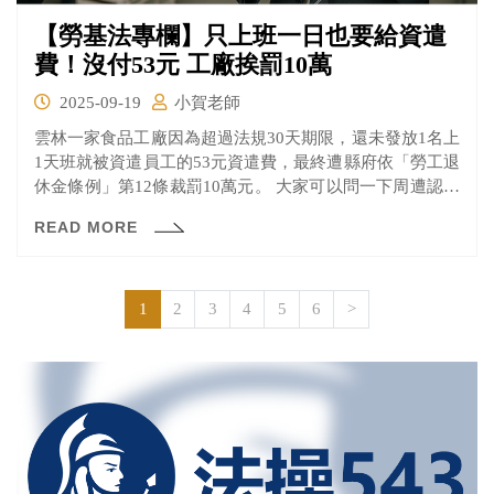
【勞基法專欄】只上班一日也要給資遣
費！沒付53元 工廠挨罰10萬
2025-09-19
小賀老師
雲林一家食品工廠因為超過法規30天期限，還未發放1名上
1天班就被資遣員工的53元資遣費，最終遭縣府依「勞工退
休金條例」第12條裁罰10萬元。 大家可以問一下周遭認識
的中小企業老闆：員工來一天要不要給資遣費？肯定還是
READ MORE
有些老闆會說『蛤！1天也要給！』
1
2
3
4
5
6
>