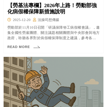
【勞基法專欄】2026年上路！勞動部強
化病假權保障新措施說明
2025-12-20
法操司想傳媒
勞動部於11月10日召開「研議保障勞工病假權會議」，邀
集全國性勞雇團體、關注議題相關團體與中央部會與地方
政府，聆聽各界對於病假權保障制度之建議，參考各界提
供之建言，納入勞動部研修的「勞工請假規則」及相關函
READ MORE
令，規劃從四大面向著手保障勞工請病假的權益：