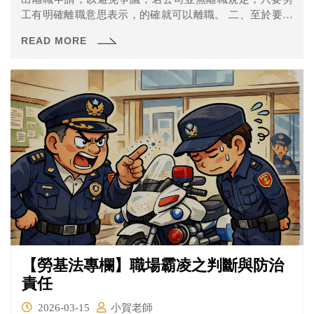
工有明確離職意思表示，的確就可以離職。 二、至於要事
先多久提離職？只要在勞基法第15條第2項"準用"第16條第
READ MORE
1項的期間內預告即可 1.繼續工作3個月以上1年未滿者，於
10日前預告之。 2.繼續工作1年以上3年未滿者，於20日前
預告之。
【勞基法專欄】職場霸凌之判斷與防治
責任
2026-03-15
小賀老師