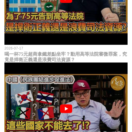
2026-07-17
喝一杯75元超商拿鐵差點坐牢？動用高等法院審微罪案，究
竟是捍衛正義還是浪費司法資源？