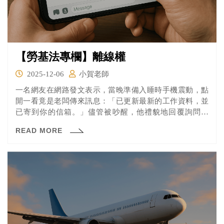
【勞基法專欄】離線權
2025-12-06
小賀老師
一名網友在網路發文表示，當晚準備入睡時手機震動，點
開一看竟是老闆傳來訊息：「已更新最新的工作資料，並
已寄到你的信箱。」儘管被吵醒，他禮貌地回覆詢問：
「請問是希望我假日加班完成這項任務嗎？」對此，老闆
READ MORE
回應「沒有沒有，週一再看就好」，還關心他為何那麼晚
沒睡。