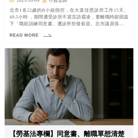
2025-10-09
小賀老師
北市1名22歲的B小姐指控，在大直佳恩診所工作15天、
49.5小時 ，期間遭受診所不當言語霸凌，要離職時卻因簽
下「職前訓練同意書」遭診所拒發薪資。北市議員張斯綱
接獲陳情30日舉辦記者會，要求北市勞動局主動稽查該診
READ MORE
所過去類似案例，疑長期以「職前訓練」規避《勞基
法》，形同剝削勞力。勞動局回應，因勞雇雙方對於是否
提供勞務事實認定不一，所以沒有遽然認定違法，後續將
會再調查釐清。佳恩診所目前則暫不回應。
【勞基法專欄】同意書、離職單想清楚