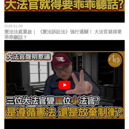
2026-01-09
憲法法庭重啟｜ 《憲法訴訟法》強行通關！ 大法官就得要
乖乖聽話？