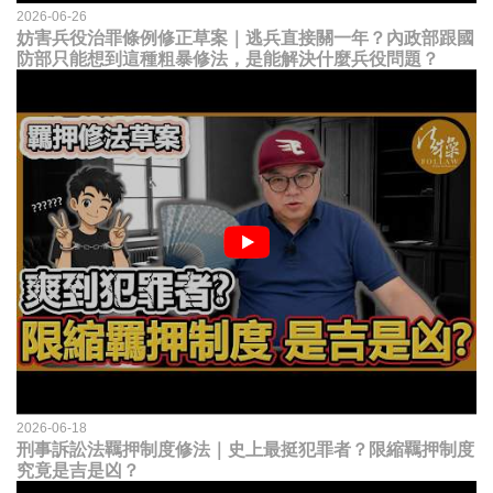
2026-06-26
妨害兵役治罪條例修正草案｜逃兵直接關一年？內政部跟國
防部只能想到這種粗暴修法，是能解決什麼兵役問題？
2026-06-18
刑事訴訟法羈押制度修法｜史上最挺犯罪者？限縮羈押制度
究竟是吉是凶？