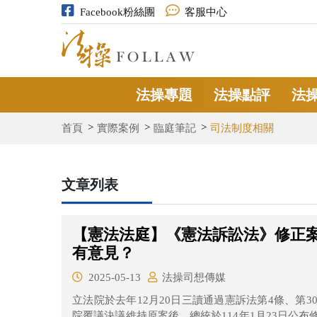
Facebook粉絲團
客服中心
法操專題
法操點評
法
首頁
實際案例
臨庭筆記
司法制度相關
文章列表
【憲法法庭】《憲法訴訟法》修正
有意見？
2025-05-13
法操司想傳媒
立法院於去年12月20日三讀通過憲訴法第4條、第3
院覆議決議維持原案後，總統於114年1月23日公