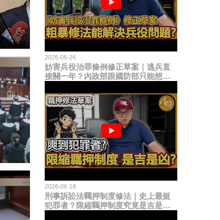
2026-06-26
妨害兵役治罪條例修正草案｜逃兵直
接關一年？內政部跟國防部只能想到
這種粗暴修法，是能解決什麼兵役問
題？
2026-06-18
刑事訴訟法羈押制度修法｜史上最挺
犯罪者？限縮羈押制度究竟是吉是
凶？