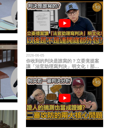
2026-06-05
你收到的判決是誰寫的？立委竟提案
讓「法官助理寫判決」明文化！那以
後是不是乾脆連開庭都外包出去？