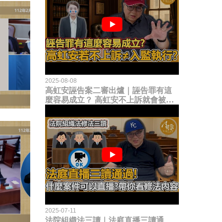
2025-08-08
高虹安誣告案二審出爐｜誣告罪有這
麼容易成立？ 高虹安不上訴就會被
關？這句話其實不太對！
2025-07-11
法院組織法三讀｜法庭直播三讀通