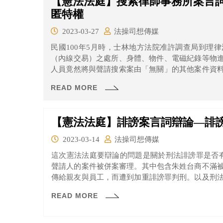
【憲法法庭】搜索律師事務所案言
匿特權
2023-03-27
法操司想傳媒
民國100年5月時，士林地方法院准許調查局到理
（內線交易）之處所、身體、物件、電磁紀錄等物
人員竟然將與聲請搜索案由「無關」的其他案件資
等也都一併扣押。
READ MORE
【憲法法庭】誹謗案言詞辯論—誹
2023-03-14
法操司想傳媒
這次憲法法庭要辯論的問題是關於刑法誹謗罪是否
聲請人的案件被併案審理。其中包含朱姓台商不滿
傳給親友與員工，而遭到加重誹謗罪判刑。以及刑
是紅衛兵而被法院依誹謗罪判刑等案件。
READ MORE