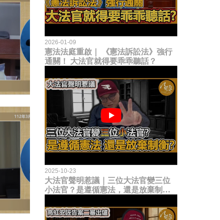
2026-01-09
憲法法庭重啟｜ 《憲法訴訟法》強行
通關！ 大法官就得要乖乖聽話？
2025-10-23
大法官聲明惹議｜三位大法官變三位
小法官？是遵循憲法，還是放棄制衡
立法權？