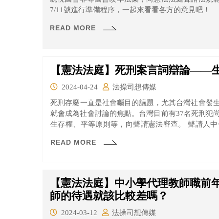
7/11號進行準備程序，一起來看看各方的意見吧！
READ MORE
【憲法法庭】死刑案言詞辯論——
2024-04-24
法操司想傳媒
死刑存廢一直是社會矚目的議題，尤其台灣社會發
就會成為社會討論的焦點。台灣目前有37名死刑犯
生存權、平等原則等，向聲請憲法審查。 聲請人中
囚；而死囚黃春棋、陳憶隆自最高法院於2000年4月
READ MORE
槍決，也堪稱等待最久的死囚。其中也不乏案情充滿
法法庭的15名大法官中，由於蔡烱燉、蔡彩貞、尤
請人相關案件，因此主動迴避，此案審理大法官為1
【憲法法庭】中小學代理教師職前
師的待遇就該比較差嗎？
2024-03-12
法操司想傳媒