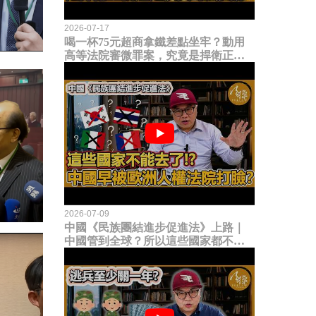
2026-07-17
喝一杯75元超商拿鐵差點坐牢？動用
高等法院審微罪案，究竟是捍衛正義
還是浪費司法資源？
2026-07-09
中國《民族團結進步促進法》上路｜
中國管到全球？所以這些國家都不能
去了？中國早就被歐洲人權法院打
臉？