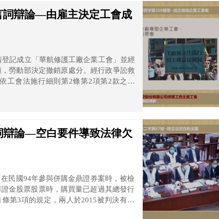
言詞辯論—由雇主決定工會成
申請登記成立「華航修護工廠企業工會」並經
願，勞動部決定撤銷原處分。經行政爭訟救
依工會法施行細則第2條第2項第2款之規
所以不能獨自成立工會。
詞辯論—空白要件導致法律欠
在民國94年參與併購金鼎證券案時，被檢
華證金股票股票時，購買量已超過其總發行
1條第3項的規定，兩人於2015被判決有罪