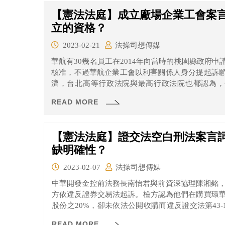
【憲法法庭】成立廠場企業工會案
立的資格？
2023-02-21
法操司想傳媒
華航有30幾名員工在2014年向當時的桃園縣政府
核准，不過華航企業工會以利害關係人身分提起訴
濟，台北高等行政法院與最高行政法院也都認為，
定，華航修護廠因為並沒有獨立人事、預算、會計，
READ MORE
【憲法法庭】證交法空白刑法案言
缺明確性？
2023-02-07
法操司想傳媒
中華開發金控前法務長南怡君與前資深協理陳湘銘，
方依違反證券交易法起訴。檢方認為他們在購買環
股份之20%，卻未依法公開收購而違反證交法第43-
確定。
READ MORE