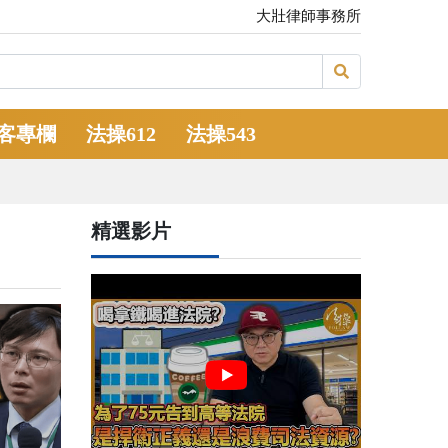
大壯律師事務所
客專欄
法操612
法操543
精選影片