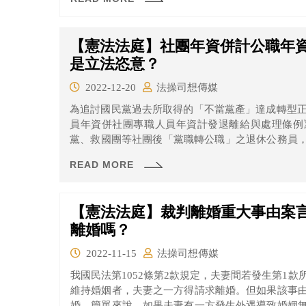
【憲法法庭】社團年資併計公職年
是立法恣意？
2022-12-20
法操司想傳媒
為追討國民黨過去所取得的「不當黨產」達成轉型正
員年資併社團專職人員年資計發退離給與處理條例
黨、救國團等社團後「黨職轉公職」之退休公務員
的退休金，且國民黨、救國團等社團也要連帶返還。 不過台北高等行政法院等法官在審理相
READ MORE
案件時，認為年資條例可能有違反禁止恣意原則及
聲請大法官釋憲，這次各方有什麼看法呢？
【憲法法庭】裁判離婚重大事由案
離婚嗎？
2022-11-15
法操司想傳媒
我國民法第1052條第2款規定，夫妻間若發生第1款
維持婚姻者，夫妻之一方得請求離婚。但如果該事
婚。簡單來說，如果夫妻有一方發生外遇導致婚姻