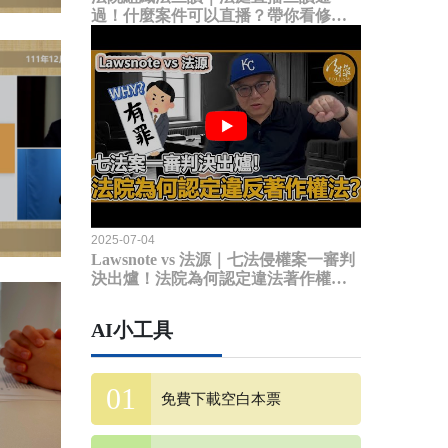
過！什麼案件可以直播？帶你看修法
內容
2025-07-04
Lawsnote vs 法源｜七法侵權案一審判
決出爐！法院為何認定違法著作權
法？
AI小工具
免費下載空白本票