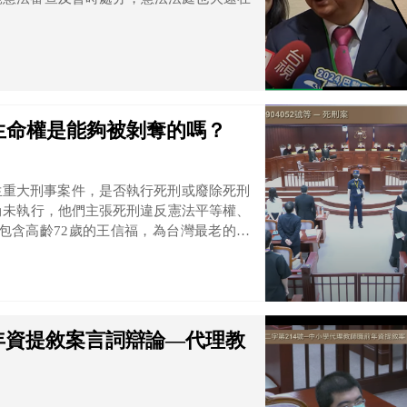
生命權是能夠被剝奪的嗎？
生重大刑事案件，是否執行死刑或廢除死刑
尚未執行，他們主張死刑違反憲法平等權、
包含高齡72歲的王信福，為台灣最老的死
27日判決死刑定讞至今，長達24年未執行
疑點、長年受民間團體關注的案件。 而憲
伯祥皆曾以法官或辯護人身分參與過部分聲
2人。
年資提敘案言詞辯論—代理教