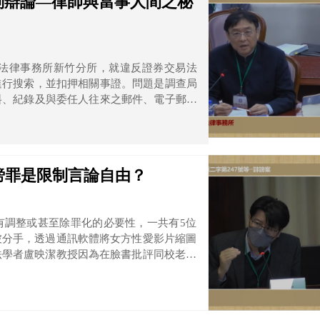
詞辯論—律師與當事人間之秘
律法律事務所新竹分所，就違反證券交易法
進行搜索，並扣押相關事證。問題是調查局
料、紀錄及與委任人往來之郵件、電子郵件
謗罪是限制言論自由？
有調整或甚至除罪化的必要性，一共有5位
被分手，透過通訊軟體將女方性愛影片縮圖
法學者盧映潔教授因為在臉書批評同校老師