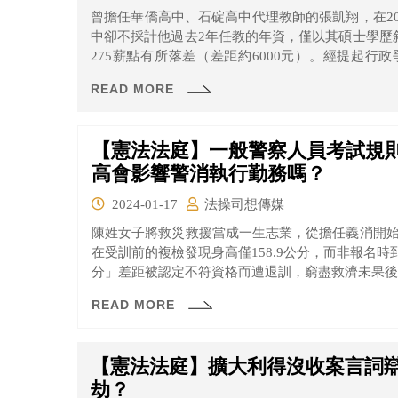
曾擔任華僑高中、石碇高中代理教師的張凱翔，在2
中卻不採計他過去2年任教的年資，僅以其碩士學歷敘定
275薪點有所落差（差距約6000元）。經提起
釋，主張教師法第35條第2項等規定牴觸憲法授權
READ MORE
第707號之意旨等。
【憲法法庭】一般警察人員考試規
高會影響警消執行勤務嗎？
2024-01-17
法操司想傳媒
陳姓女子將救災救援當成一生志業，從擔任義消開始
在受訓前的複檢發現身高僅158.9公分，而非報名時到
分」差距被認定不符資格而遭退訓，窮盡救濟未果後
READ MORE
【憲法法庭】擴大利得沒收案言詞
劫？