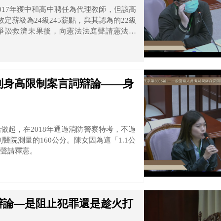
017年獲中和高中聘任為代理教師，但該高
薪級為24級245薪點，與其認為的22級
行政爭訟救濟未果後，向憲法法庭聲請憲法解
明確性原則、平等原則、侵害財產權及釋字
則身高限制案言詞辯論——身
做起，在2018年通過消防警察特考，不過
醫院測量的160公分。陳女因為這「1.1公
聲請釋憲。
辯論—是阻止犯罪還是趁火打