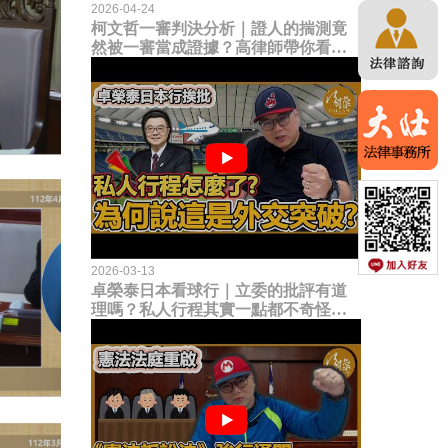
2026-04-24
柯文哲一審判決分析｜證人的揣測竟
然被一審當成證據？高律師帶你看未
來二審攻防的兩大核心點！
2026-03-13
卓榮泰日本看球行｜立委的批評有道
理嗎？私人行程其實一點都不奇怪？
為何說這是一種外交突破？