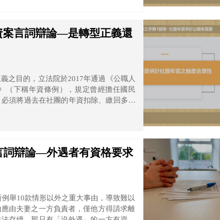
資案言詞辯論—是轉型正義還
義之目的，立法院於2017年通過《公職人
》（下稱年資條例），規定曾經擔任國民
，必須將過去在社團的年資扣除、繳回多領
關
平等原則等等問題，因此依職權停止審理並
言詞辯論—外遇者有資格要求
所例舉10款情形以外之重大事由，導致難以
由應由夫妻之一方負責者，僅他方得請求離
無法存續，那只有「沒外遇」的一方有資格