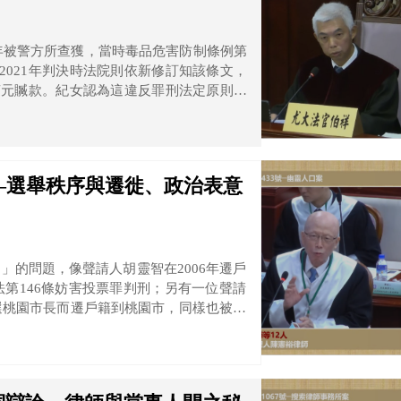
8年被警方所查獲，當時毒品危害防制條例第
2021年判決時法院則依新修訂知該條文，
7萬元贓款。紀女認為這違反罪刑法定原則、
—選舉秩序與遷徙、政治表意
」的問題，像聲請人胡靈智在2006年遷戶
第146條妨害投票罪判刑；另有一位聲請
選桃園市長而遷戶籍到桃園市，同樣也被依