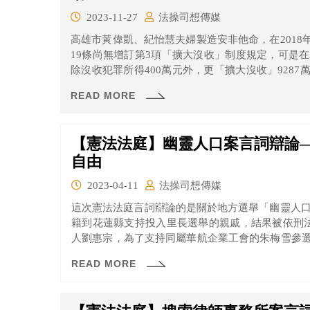
2023-11-27
法操司想傳媒
高雄市黃偉凱、紀怡慧夫婦製造安非他命，在201
19條尚無增訂第3項「擴大沒收」制度規定，可是在
除沒收犯罪所得400萬元外，更「擴大沒收」928
無罪推定原則因此聲請憲法解釋。
READ MORE
【憲法法庭】幽靈人口案言詞辯論
自由
2023-04-11
法操司想傳媒
這次憲法法庭言詞辯論的是關於地方選舉「幽靈人口
籍到花蓮縣支持投入里長選舉的親戚，結果被依刑法
人劉惠宗，為了支持同屬華航企業工會的朱梅雪參
妨害投票罪判刑。
READ MORE