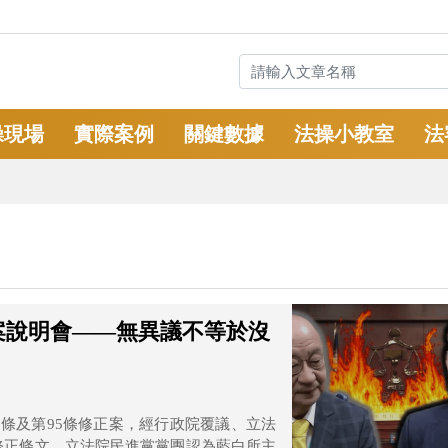
操現場
實際案例
關鍵數據
法操小教室
法
案說明會——無異議不等於沒
0條及第95條修正案，經行政院覆議、立法
布修正條文。立法院民進黨黨團認為藍白所主