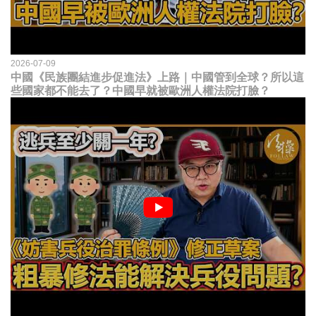
2026-07-09
中國《民族團結進步促進法》上路｜中國管到全球？所以這
些國家都不能去了？中國早就被歐洲人權法院打臉？