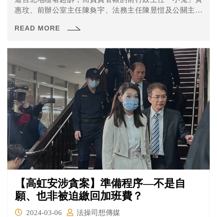
惠玟、前辦公室主任陳奐宇、法務主任陳昱愷及公關主任
王郁文也都被一併起訴。 今天進行最後一次的準備程序，
READ MORE
主要是勘驗黃惠玟偵查訊問光碟部分，一起來看看有那些
內容吧！
【高虹安涉貪案】準備程序—不是自
願、也非被迫繳回加班費？
2024-03-06
法操司想傳媒