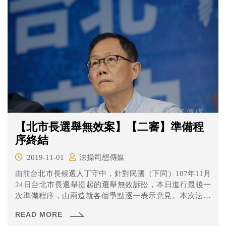
【北市長選舉無效案】【二審】準備程
序終結
2019-11-01
法操司想傳媒
由前台北市長候選人丁守中，針對民國（下同）107年11月
24日台北市長選舉提起的選舉無效訴訟，本日進行最後一
次準備程序，由兩造就各個爭點逐一表示意見。本次法官
有把整理過後的爭點投影出來，本次的爭點有哪些呢？一
READ MORE
起來看看吧！