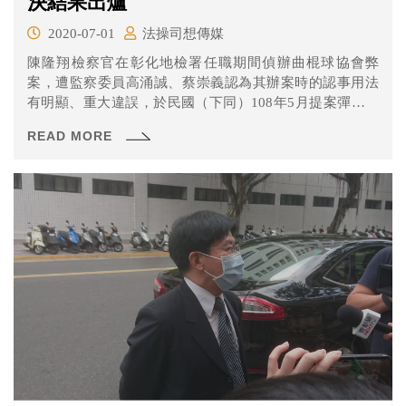
決結果出爐
2020-07-01
法操司想傳媒
陳隆翔檢察官在彰化地檢署任職期間偵辦曲棍球協會弊
案，遭監察委員高涌誠、蔡崇義認為其辦案時的認事用法
有明顯、重大違誤，於民國（下同）108年5月提案彈劾，
陳檢則反控彈劾案是政治迫害。 針對喧騰一時的曲棍球協
READ MORE
會彈劾案，職務法庭在6月30日作出判決，認定陳隆翔檢察
官不受懲誡，理由有哪些呢？一起來看看吧！