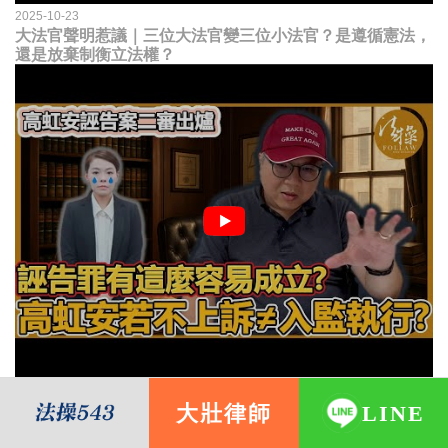
2025-10-23
大法官聲明惹議｜三位大法官變三位小法官？是遵循憲法，
還是放棄制衡立法權？
2025-08-08
大壯律師
LINE
高虹安誣告案二審出爐｜誣告罪有這麼容易成立？ 高虹安
不上訴就會被關？這句話其實不太對！