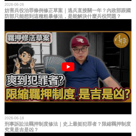
2026-06-26
妨害兵役治罪條例修正草案｜逃兵直接關一年？內政部跟國
防部只能想到這種粗暴修法，是能解決什麼兵役問題？
2026-06-18
刑事訴訟法羈押制度修法｜史上最挺犯罪者？限縮羈押制度
究竟是吉是凶？