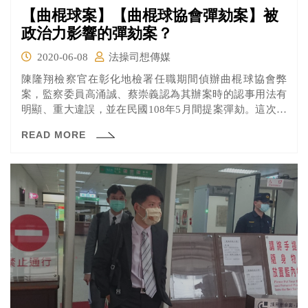
【曲棍球案】【曲棍球協會彈劾案】被
政治力影響的彈劾案？
2020-06-08
法操司想傳媒
陳隆翔檢察官在彰化地檢署任職期間偵辦曲棍球協會弊
案，監察委員高涌誠、蔡崇義認為其辦案時的認事用法有
明顯、重大違誤，並在民國108年5月間提案彈劾。這次進
行了言詞辯論，快來看看雙方的論點吧！
READ MORE