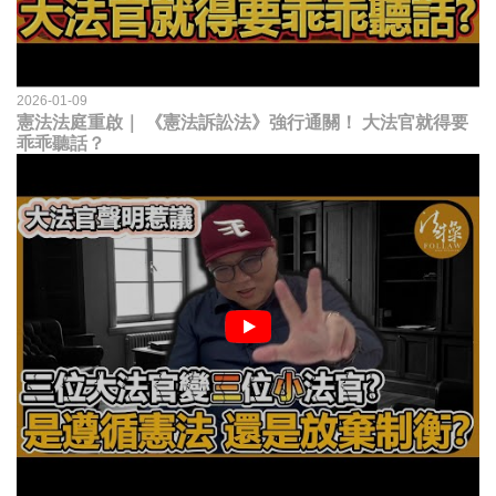
2026-01-09
憲法法庭重啟｜ 《憲法訴訟法》強行通關！ 大法官就得要
乖乖聽話？