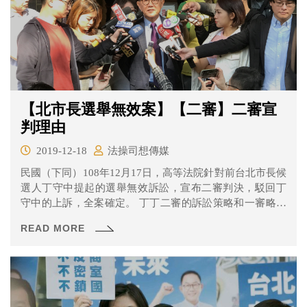
【北市長選舉無效案】【二審】二審宣
判理由
2019-12-18
法操司想傳媒
民國（下同）108年12月17日，高等法院針對前台北市長候
選人丁守中提起的選舉無效訴訟，宣布二審判決，駁回丁
守中的上訴，全案確定。 丁丁二審的訴訟策略和一審略有
不同，不過法院還是判丁丁敗訴，理由是什麼呢？一起來
READ MORE
看看吧！