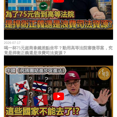
2026-07-17
喝一杯75元超商拿鐵差點坐牢？動用高等法院審微罪案，究
竟是捍衛正義還是浪費司法資源？