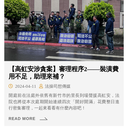
【高虹安涉貪案】審理程序2——裝潢費
用不足，助理來補？
2024-04-11
法操司想傳媒
開庭前在法庭外依舊有新竹市的里長到場聲援高虹安，法
院也將從本次庭期開始連續四次「開好開滿」花費整日進
行密集審理，一起來看看有什麼內容吧！
READ MORE