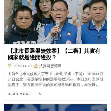
【北市長選舉無效案】【二審】其實有
國家就是邊開邊投？
2019-11-20
法操司想傳媒
由前台北市長候選人丁守中，針對民國（下同）107年11月
24日台北市長選舉提起的選舉無效訴訟，本日進行言詞辯
論程序，雙方把握最後的陳述機會暢所欲言，本次庭期歷
時超過兩個小時。丁丁到底有沒有機會逆轉勝呢？一起來
READ MORE
看看吧！