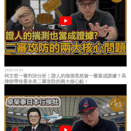
2026-04-24
柯文哲一審判決分析｜證人的揣測竟然被一審當成證據？高
律師帶你看未來二審攻防的兩大核心點！