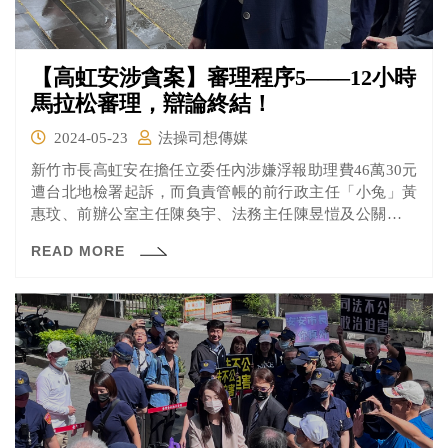
【高虹安涉貪案】審理程序5——12小時
馬拉松審理，辯論終結！
2024-05-23
法操司想傳媒
新竹市長高虹安在擔任立委任內涉嫌浮報助理費46萬30元
遭台北地檢署起訴，而負責管帳的前行政主任「小兔」黃
惠玟、前辦公室主任陳奐宇、法務主任陳昱愷及公關主任
「水母」王郁文也都被一併起訴。
READ MORE