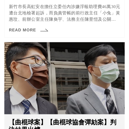
新竹市長高虹安在擔任立委任內涉嫌浮報助理費46萬30元
遭台北地檢署起訴，而負責管帳的前行政主任「小兔」黃
惠玟、前辦公室主任陳奐宇、法務主任陳昱愷及公關主任
王郁文也都被一併起訴。
READ MORE
【曲棍球案】【曲棍球協會彈劾案】判