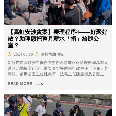
【高虹安涉貪案】審理程序4——好聚好
散？助理願把整月薪水「捐」給辦公
室？
2024-05-16
法操司想傳媒
新竹市長高虹安在擔任立委任內涉嫌浮報助理費46萬30元
遭台北地檢署起訴，而負責管帳的前行政主任「小兔」黃
惠玟、前辦公室主任陳奐宇、法務主任陳昱愷及公關主任
「水母」王郁文也都被一併起訴。 本次北院也是全日開
READ MORE
庭，詰問的證人包含前高辦助理「Z9」吳達偉、私聘助理
「特哥」蔡維庭以及最後一位以證人身分站上應訊台的共
同被告王郁文。