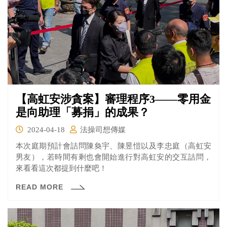
【高虹安涉貪案】審理程序3——零用金
是向助理「募捐」的成果？
2024-04-18
法操司想傳媒
本次庭期預計會詰問陳奐宇、陳昱愷以及李忠庭（高虹安
男友），若時間有剩也會開始進行對高虹安的交互詰問，
來看看這次都提到什麼吧！
READ MORE