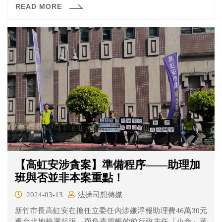
READ MORE
【高虹安涉貪案】準備程序——助理加
班與否並非本案重點！
2024-03-13
法操司想傳媒
新竹市長高虹安在擔任立委任內涉嫌浮報助理費46萬30元
遭台北地檢署起訴，而負責管帳的前行政主任「小兔」黃