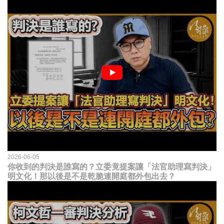
2026-06-05
你收到的判決是誰寫的？立委竟提案讓「法官助理寫判決」
明文化！那以後是不是乾脆連開庭都外包出去？