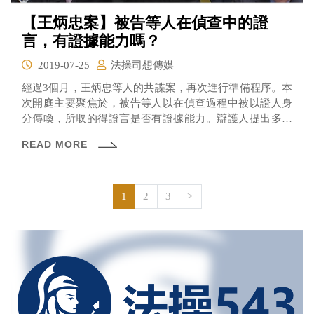
【王炳忠案】被告等人在偵查中的證
言，有證據能力嗎？
2019-07-25
法操司想傳媒
經過3個月，王炳忠等人的共諜案，再次進行準備程序。本
次開庭主要聚焦於，被告等人以在偵查過程中被以證人身
分傳喚，所取的得證言是否有證據能力。辯護人提出多份
書狀，認為檢察官早就認定王炳忠等人為被告，卻以證人
READ MORE
的方式傳喚，剝奪被告請辯護人協助的權利。 但王炳忠什
麼時候是「被告」？是檢察官說的算？還是辯護人說的
算？就讓我們一起來看看本次開庭，有哪些爭議，檢辯雙
方又是如何回應的呢？
1
2
3
>