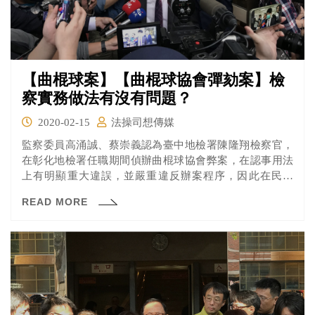
【曲棍球案】【曲棍球協會彈劾案】檢
察實務做法有沒有問題？
2020-02-15
法操司想傳媒
監察委員高涌誠、蔡崇義認為臺中地檢署陳隆翔檢察官，
在彰化地檢署任職期間偵辦曲棍球協會弊案，在認事用法
上有明顯重大違誤，並嚴重違反辦案程序，因此在民國
（下同）108年5月間提案彈劾。但根據新聞報導，陳隆翔
READ MORE
檢察官認為監委因為自身的政治立場，不滿自己認定林滄
敏沒有涉案，才提案彈劾，已經嚴重干預檢察官職權行使
職權。