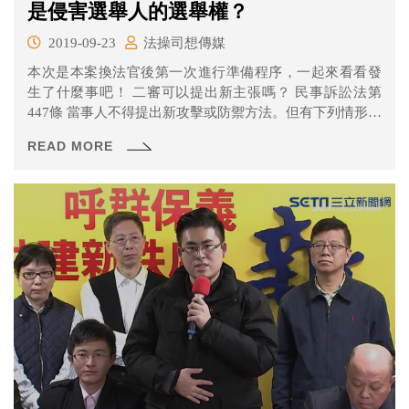
是侵害選舉人的選舉權？
2019-09-23
法操司想傳媒
本次是本案換法官後第一次進行準備程序，一起來看看發
生了什麼事吧！ 二審可以提出新主張嗎？ 民事訴訟法第
447條 當事人不得提出新攻擊或防禦方法。但有下列情形之
一者，不在此限： 一、因第一審法院違背法令致未能提出
READ MORE
者。 二、事實發生於第一審法院言詞辯論終結後者。