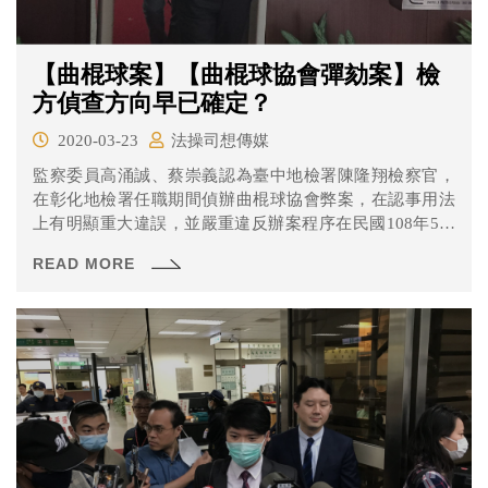
【曲棍球案】【曲棍球協會彈劾案】檢
方偵查方向早已確定？
2020-03-23
法操司想傳媒
監察委員高涌誠、蔡崇義認為臺中地檢署陳隆翔檢察官，
在彰化地檢署任職期間偵辦曲棍球協會弊案，在認事用法
上有明顯重大違誤，並嚴重違反辦案程序在民國108年5月
間提案彈劾。目前進行到第二次準備程序，來看看這次雙
READ MORE
方說了什麼吧！