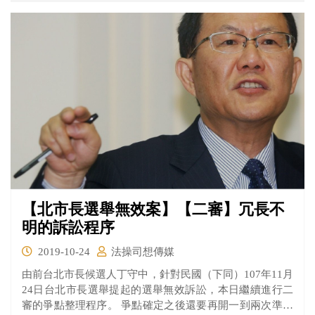
【北市長選舉無效案】【二審】冗長不
明的訴訟程序
2019-10-24
法操司想傳媒
由前台北市長候選人丁守中，針對民國（下同）107年11月
24日台北市長選舉提起的選舉無效訴訟，本日繼續進行二
審的爭點整理程序。 爭點確定之後還要再開一到兩次準備