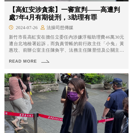
【高虹安涉貪案】一審宣判——高遭判
處7年4月有期徒刑，3助理有罪
2024-07-26
法操司想傳媒
新竹市長高虹安在擔任立委任內涉嫌浮報助理費46萬30元
遭台北地檢署起訴，而負責管帳的前行政主任「小兔」黃
惠玟、前辦公室主任陳奐宇、法務主任陳昱愷及公關主任
「水母」王郁文也都被一併起訴。 最終，一審結果為......
READ MORE